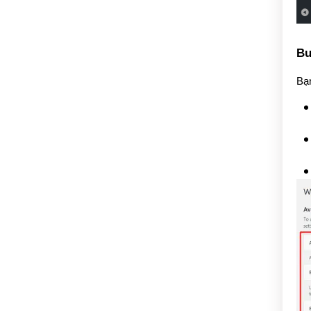
Bư
Bạn