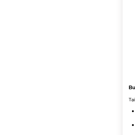
Bư
Tại