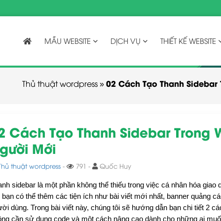
MẪU WEBSITE
DỊCH VỤ
THIẾT KẾ WEBSITE
02 Cách Tạo Thanh Sidebar
Thủ thuật wordpress
»
2 Cách Tạo Thanh Sidebar Trong 
gười Mới
Thủ thuật wordpress
-
791 -
Quốc Huy
nh sidebar là một phần không thể thiếu trong việc cá nhân hóa giao d
 bạn có thể thêm các tiện ích như bài viết mới nhất, banner quảng cáo
ời dùng. Trong bài viết này, chúng tôi sẽ hướng dẫn bạn chi tiết 2 
ông cần sử dụng code và một cách nâng cao dành cho những ai muốn