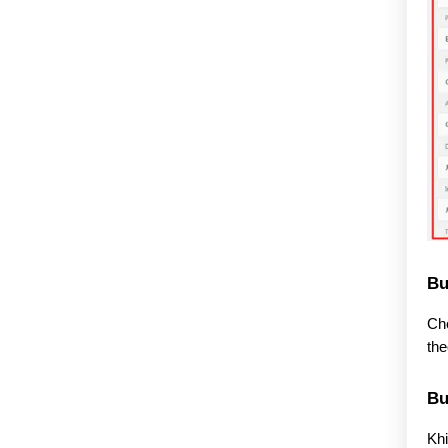
Bư
Chọ
the
Bư
Khi