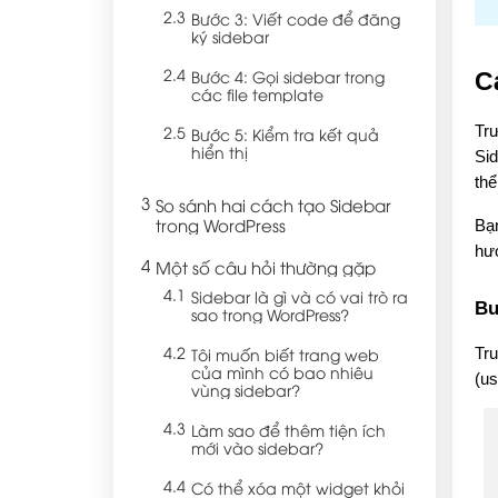
Bước 3: Viết code để đăng
ký sidebar
Bước 4: Gọi sidebar trong
C
các file template
Trư
Bước 5: Kiểm tra kết quả
hiển thị
Sid
thể
So sánh hai cách tạo Sidebar
trong WordPress
Bạn
hư
Một số câu hỏi thường gặp
Sidebar là gì và có vai trò ra
Bư
sao trong WordPress?
Tôi muốn biết trang web
Tru
của mình có bao nhiêu
(us
vùng sidebar?
Làm sao để thêm tiện ích
mới vào sidebar?
Có thể xóa một widget khỏi