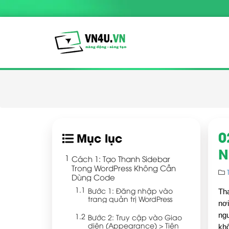
0
Mục lục
N
Cách 1: Tạo Thanh Sidebar
Trong WordPress Không Cần
Dùng Code
Bước 1: Đăng nhập vào
Tha
trang quản trị WordPress
nơi
ngư
Bước 2: Truy cập vào Giao
diện (Appearance) > Tiện
kh