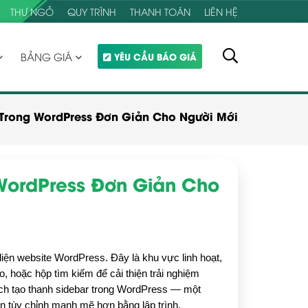
THƯ NGỎ
QUY TRÌNH
THANH TOÁN
LIÊN HỆ
BẢNG GIÁ
YÊU CẦU BÁO GIÁ
 Trong WordPress Đơn Giản Cho Người Mới
WordPress Đơn Giản Cho
iện website WordPress. Đây là khu vực linh hoạt, 
, hoặc hộp tìm kiếm để cải thiện trải nghiệm 
cách tạo thanh sidebar trong WordPress — một 
 tùy chỉnh mạnh mẽ hơn bằng lập trình.