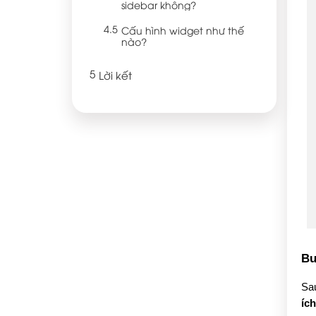
sidebar không?
Cấu hình widget như thế
nào?
Lời kết
Bư
Sau
íc