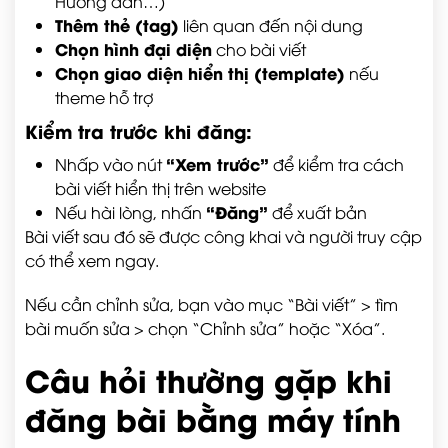
Hướng dẫn…)
Thêm thẻ (tag)
liên quan đến nội dung
Chọn hình đại diện
cho bài viết
Chọn giao diện hiển thị (template)
nếu
theme hỗ trợ
Kiểm tra trước khi đăng:
“Xem trước”
Nhấp vào nút
để kiểm tra cách
bài viết hiển thị trên website
“Đăng”
Nếu hài lòng, nhấn
để xuất bản
Bài viết sau đó sẽ được công khai và người truy cập
có thể xem ngay.
Nếu cần chỉnh sửa, bạn vào mục “Bài viết” > tìm
bài muốn sửa > chọn “Chỉnh sửa” hoặc “Xóa”.
Câu hỏi thường gặp khi
đăng bài bằng máy tính