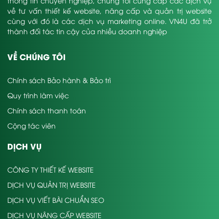
thông tin chuyên nghiệp, chúng tôi cung cấp các dịch vụ
về tư vấn thiết kế website, nâng cấp và quản trị website
cùng với đó là các dịch vụ marketing online. VN4U đã trở
thành đối tác tin cậy của nhiều doanh nghiệp
VỀ CHÚNG TÔI
Chính sách Bảo hành & Bảo trì
Quy trình làm việc
Chính sách thanh toán
Cộng tác viên
DỊCH VỤ
CÔNG TY THIẾT KẾ WEBSITE
DỊCH VỤ QUẢN TRỊ WEBSITE
DỊCH VỤ VIẾT BÀI CHUẨN SEO
DỊCH VỤ NÂNG CẤP WEBSITE