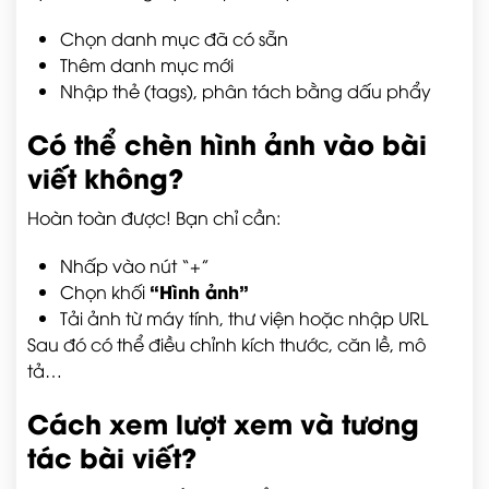
Chọn danh mục đã có sẵn
Thêm danh mục mới
Nhập thẻ (tags), phân tách bằng dấu phẩy
Có thể chèn hình ảnh vào bài
viết không?
Hoàn toàn được! Bạn chỉ cần:
Nhấp vào nút “+”
“Hình ảnh”
Chọn khối
Tải ảnh từ máy tính, thư viện hoặc nhập URL
Sau đó có thể điều chỉnh kích thước, căn lề, mô
tả…
Cách xem lượt xem và tương
tác bài viết?