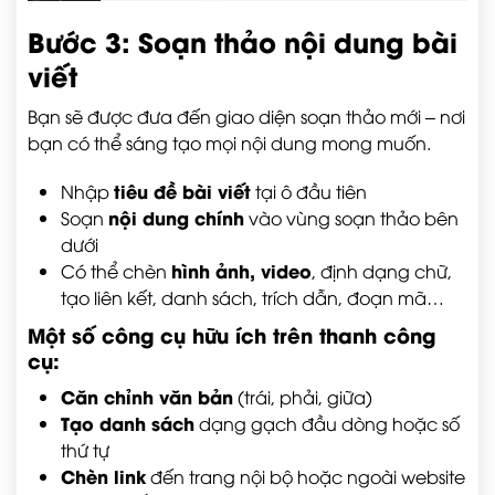
Bước 3: Soạn thảo nội dung bài
viết
Bạn sẽ được đưa đến giao diện soạn thảo mới – nơi
bạn có thể sáng tạo mọi nội dung mong muốn.
tiêu đề bài viết
Nhập
tại ô đầu tiên
nội dung chính
Soạn
vào vùng soạn thảo bên
dưới
hình ảnh, video
Có thể chèn
, định dạng chữ,
tạo liên kết, danh sách, trích dẫn, đoạn mã…
Một số công cụ hữu ích trên thanh công
cụ:
Căn chỉnh văn bản
(trái, phải, giữa)
Tạo danh sách
dạng gạch đầu dòng hoặc số
thứ tự
Chèn link
đến trang nội bộ hoặc ngoài website