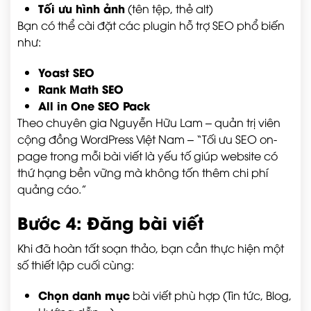
Tối ưu hình ảnh
(tên tệp, thẻ alt)
Bạn có thể cài đặt các plugin hỗ trợ SEO phổ biến
như:
Yoast SEO
Rank Math SEO
All in One SEO Pack
Theo chuyên gia Nguyễn Hữu Lam – quản trị viên
cộng đồng WordPress Việt Nam – “Tối ưu SEO on-
page trong mỗi bài viết là yếu tố giúp website có
thứ hạng bền vững mà không tốn thêm chi phí
quảng cáo.”
Bước 4: Đăng bài viết
Khi đã hoàn tất soạn thảo, bạn cần thực hiện một
số thiết lập cuối cùng:
Chọn danh mục
bài viết phù hợp (Tin tức, Blog,