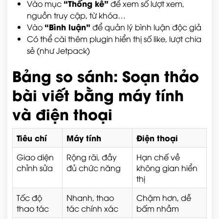
“Thống kê”
Vào mục
để xem số lượt xem,
nguồn truy cập, từ khóa…
“Bình luận”
Vào
để quản lý bình luận độc giả
Có thể cài thêm plugin hiển thị số like, lượt chia
sẻ (như Jetpack)
Bảng so sánh: Soạn thảo
bài viết bằng máy tính
và điện thoại
Tiêu chí
Máy tính
Điện thoại
Giao diện
Rộng rãi, đầy
Hạn chế về
chỉnh sửa
đủ chức năng
không gian hiển
thị
Tốc độ
Nhanh, thao
Chậm hơn, dễ
thao tác
tác chính xác
bấm nhầm