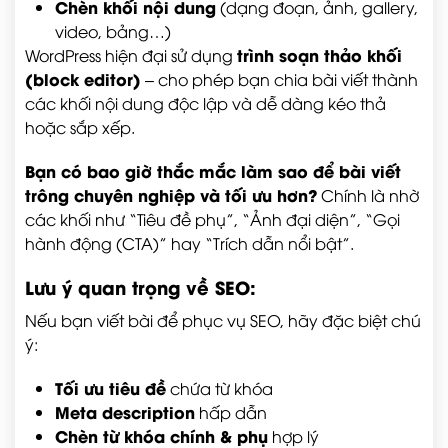
Chèn khối nội dung
(dạng đoạn, ảnh, gallery,
video, bảng…)
trình soạn thảo khối
WordPress hiện đại sử dụng
(block editor)
– cho phép bạn chia bài viết thành
các khối nội dung độc lập và dễ dàng kéo thả
hoặc sắp xếp.
Bạn có bao giờ thắc mắc làm sao để bài viết
trông chuyên nghiệp và tối ưu hơn?
Chính là nhờ
các khối như “Tiêu đề phụ”, “Ảnh đại diện”, “Gọi
hành động (CTA)” hay “Trích dẫn nổi bật”.
Lưu ý quan trọng về SEO:
Nếu bạn viết bài để phục vụ SEO, hãy đặc biệt chú
ý:
Tối ưu tiêu đề
chứa từ khóa
Meta description
hấp dẫn
Chèn từ khóa chính & phụ
hợp lý