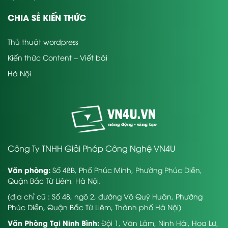
CHIA SẺ KIẾN THỨC
Thủ thuật wordpress
Kiến thức Content – Viết bài
Hà Nội
Công Ty TNHH Giải Pháp Công Nghệ VN4U
Văn phòng:
Số 48B, Phố Phúc Minh, Phường Phúc Diễn,
Quận Bắc Từ Liêm, Hà Nội.
(địa chỉ cũ : Số 48, ngõ 2, đường Võ Quý Huân, Phường
Phúc Diễn, Quận Bắc Từ Liêm, Thành phố Hà Nội)
Văn Phòng Tại Ninh Bình:
Đội 1, Văn Lâm, Ninh Hải, Hoa Lư,