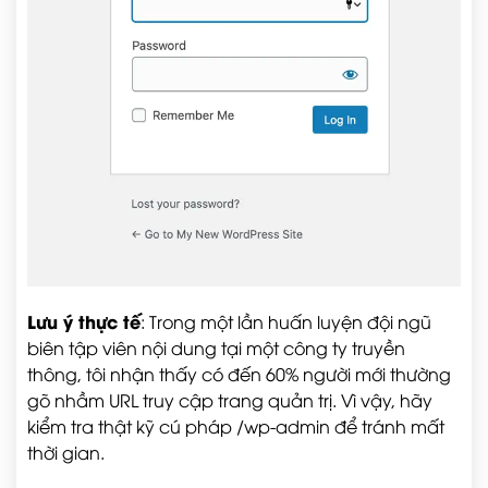
Lưu ý thực tế
: Trong một lần huấn luyện đội ngũ
biên tập viên nội dung tại một công ty truyền
thông, tôi nhận thấy có đến 60% người mới thường
gõ nhầm URL truy cập trang quản trị. Vì vậy, hãy
kiểm tra thật kỹ cú pháp
/wp-admin
để tránh mất
thời gian.