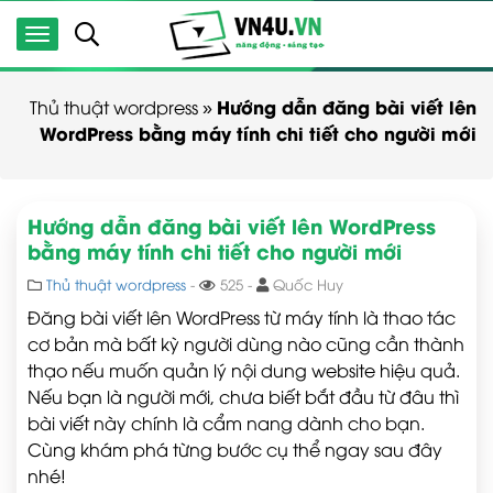
Hướng dẫn đăng bài viết lên
Thủ thuật wordpress
»
WordPress bằng máy tính chi tiết cho người mới
Hướng dẫn đăng bài viết lên WordPress
bằng máy tính chi tiết cho người mới
Thủ thuật wordpress
-
525 -
Quốc Huy
Đăng bài viết lên WordPress từ máy tính là thao tác
cơ bản mà bất kỳ người dùng nào cũng cần thành
thạo nếu muốn quản lý nội dung website hiệu quả.
Nếu bạn là người mới, chưa biết bắt đầu từ đâu thì
bài viết này chính là cẩm nang dành cho bạn.
Cùng khám phá từng bước cụ thể ngay sau đây
nhé!