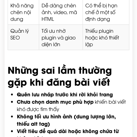
Khả năng
Dễ dàng chèn
Có thể bị hạn
chèn nội
ảnh, video, mã
chế ở một số
dung
HTML
định dạng
Quản lý
Tối ưu nhờ
Thiếu plugin
SEO
plugin và giao
hoặc khó thiết
diện lớn
lập
Những sai lầm thường
gặp khi đăng bài viết
Quên lưu nháp trước khi rời khỏi trang
Chưa chọn danh mục phù hợp
khiến bài viết
khó được tìm thấy
Không tối ưu hình ảnh (dung lượng lớn,
thiếu alt tag)
Viết tiêu đề quá dài hoặc không chứa từ