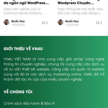
đa ngôn ngữ WordPress
Wordpress Chuyên
hiệu quả nhất
Nghiệp Từ A Đến Z
Theo một nghiên cứu từ
Theo thống kê mới nhất, hơn
Common Sense Advisory
43% các trang web đang vận
(2020), có tới 75% người tiêu
hành trên mạng Internet toàn
dùng ưu tiên mua...
cầu...
Quốc Huy
Quốc Huy
2
2
16/03/2026
17/03/2026
GIỚI THIỆU VỀ VN4U
VN4U VIỆT NAM là nhà cung cấp giải pháp công nghệ
thông tin chuyên nghiệp, chúng tôi cung cấp các dịch vụ
về tư vấn thiết kế website, nâng cấp và quản trị website
cùng với đó là các dịch vụ marketing online. VN4U đã trở
thành đối tác tin cậy của nhiều doanh nghiệp
VỀ CHÚNG TÔI
Chính sách Bảo hành & Bảo trì