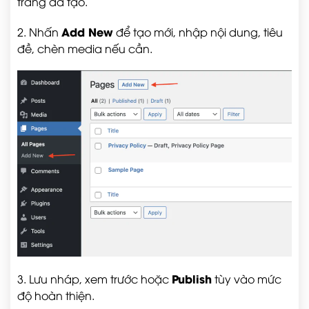
trang đã tạo.
Add New
2. Nhấn
để tạo mới, nhập nội dung, tiêu
đề, chèn media nếu cần.
Publish
3. Lưu nháp, xem trước hoặc
tùy vào mức
độ hoàn thiện.