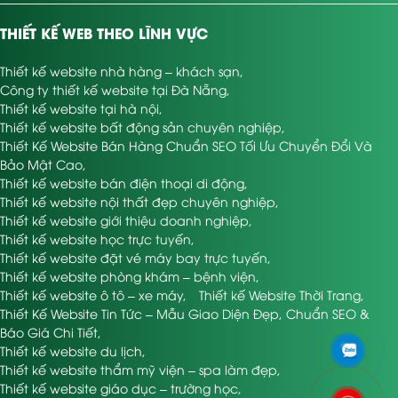
THIẾT KẾ WEB THEO LĨNH VỰC
Thiết kế website nhà hàng – khách sạn
,
Công ty thiết kế website tại Đà Nẵng
,
Thiết kế website tại hà nội
,
Thiết kế website bất động sản chuyên nghiệp
,
Thiết Kế Website Bán Hàng Chuẩn SEO Tối Ưu Chuyển Đổi Và
Bảo Mật Cao
,
Thiết kế website bán điện thoại di động
,
Thiết kế website nội thất đẹp chuyên nghiệp
,
Thiết kế website giới thiệu doanh nghiệp
,
Thiết kế website học trực tuyến
,
Thiết kế website đặt vé máy bay trực tuyến
,
Thiết kế website phòng khám – bệnh viện
,
Thiết kế website ô tô – xe máy
,
Thiết kế Website Thời Trang
,
Thiết Kế Website Tin Tức – Mẫu Giao Diện Đẹp, Chuẩn SEO &
Báo Giá Chi Tiết
,
Thiết kế website du lịch
,
Thiết kế website thẩm mỹ viện – spa làm đẹp
,
Thiết kế website giáo dục – trường học
,