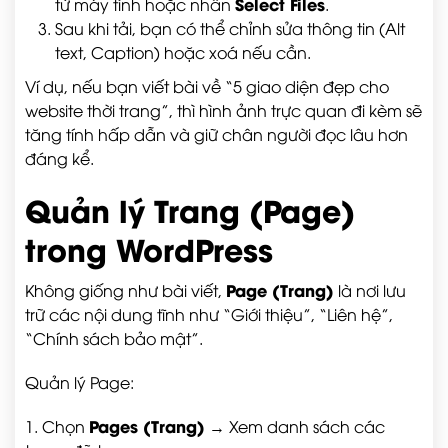
Select Files
từ máy tính hoặc nhấn
.
Sau khi tải, bạn có thể chỉnh sửa thông tin (Alt
text, Caption) hoặc xoá nếu cần.
Ví dụ, nếu bạn viết bài về “5 giao diện đẹp cho
website thời trang”, thì hình ảnh trực quan đi kèm sẽ
tăng tính hấp dẫn và giữ chân người đọc lâu hơn
đáng kể.
Quản lý Trang (Page)
trong WordPress
Page (Trang)
Không giống như bài viết,
là nơi lưu
trữ các nội dung tĩnh như “Giới thiệu”, “Liên hệ”,
“Chính sách bảo mật”.
Quản lý Page:
Pages (Trang)
1. Chọn
→ Xem danh sách các