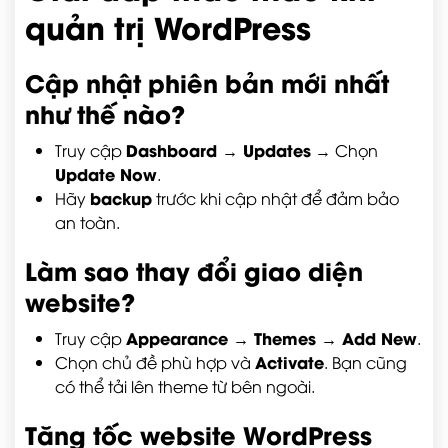
quản trị WordPress
Cập nhật phiên bản mới nhất
như thế nào?
Dashboard → Updates
Truy cập
→ Chọn
Update Now
.
backup
Hãy
trước khi cập nhật để đảm bảo
an toàn.
Làm sao thay đổi giao diện
website?
Appearance → Themes → Add New
Truy cập
.
Activate
Chọn chủ đề phù hợp và
. Bạn cũng
có thể tải lên theme từ bên ngoài.
Tăng tốc website WordPress