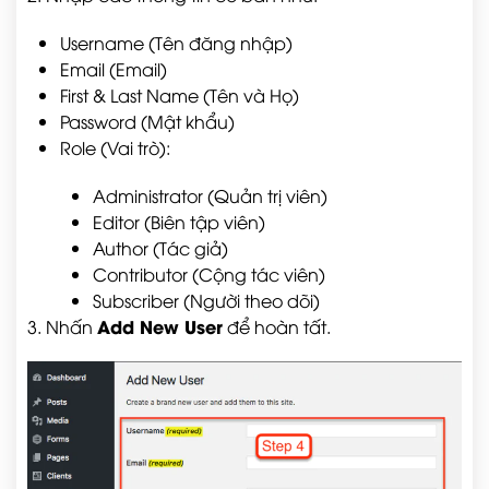
Username (Tên đăng nhập)
Email (Email)
First & Last Name (Tên và Họ)
Password (Mật khẩu)
Role (Vai trò):
Administrator (Quản trị viên)
Editor (Biên tập viên)
Author (Tác giả)
Contributor (Cộng tác viên)
Subscriber (Người theo dõi)
Add New User
3. Nhấn
để hoàn tất.