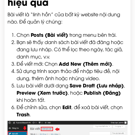
hiệu quả
Bài viết là “linh hồn” của bất kỳ website nội dung
nào. Để quản lý chúng:
Posts (Bài viết)
Chọn
trong menu bên trái.
Bạn sẽ thấy danh sách bài viết đã đăng hoặc
đang lưu nháp. Có thể lọc theo ngày, tác giả,
danh mục, v.v.
Add New (Thêm mới)
Để viết mới: Chọn
.
Sử dụng trình soạn thảo để nhập tiêu đề, nội
dung, thêm ảnh hoặc nhúng video.
Save Draft (Lưu nháp)
Lưu bài viết dưới dạng
,
Preview (Xem trước)
Publish (Đăng)
, hoặc
khi hoàn tất.
Edit
Để chỉnh sửa, chọn
, để xoá bài viết, chọn
Trash
.