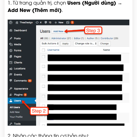
Users (Người dùng)
1. Từ trang quản trị, chọn
→
Add New (Thêm mới)
.
2. Nhập các thông tin cơ bản như: