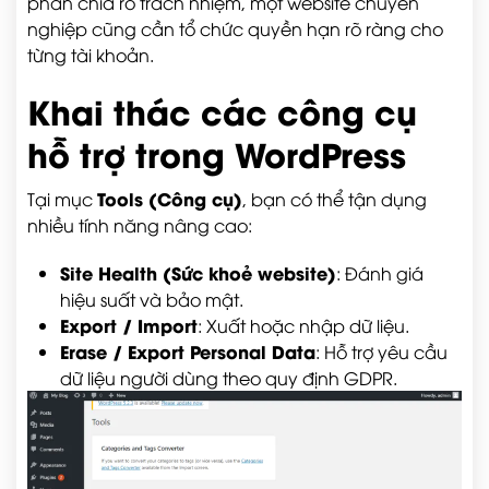
phân chia rõ trách nhiệm, một website chuyên
nghiệp cũng cần tổ chức quyền hạn rõ ràng cho
từng tài khoản.
Khai thác các công cụ
hỗ trợ trong WordPress
Tools (Công cụ)
Tại mục
, bạn có thể tận dụng
nhiều tính năng nâng cao:
Site Health (Sức khoẻ website)
: Đánh giá
hiệu suất và bảo mật.
Export / Import
: Xuất hoặc nhập dữ liệu.
Erase / Export Personal Data
: Hỗ trợ yêu cầu
dữ liệu người dùng theo quy định GDPR.