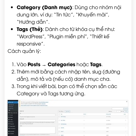
Category (Danh mục)
: Dùng cho nhóm nội
dung lớn, ví dụ: “Tin tức”, “Khuyến mãi”,
“Hướng dẫn”.
Tags (Thẻ)
: Dành cho từ khóa cụ thể như:
“WordPress”, “Plugin miễn phí”, “Thiết kế
responsive”.
Cách quản lý:
Posts
Categories
Tags
Vào
→
hoặc
.
Thêm mới bằng cách nhập tên, slug (đường
dẫn), mô tả và (nếu có) danh mục cha.
Trong khi viết bài, bạn có thể chọn sẵn các
Category và Tags tương ứng.