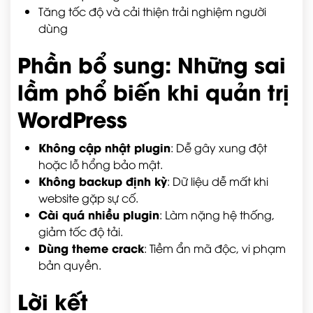
Tăng tốc độ và cải thiện trải nghiệm người
dùng
Phần bổ sung: Những sai
lầm phổ biến khi quản trị
WordPress
Không cập nhật plugin
: Dễ gây xung đột
hoặc lỗ hổng bảo mật.
Không backup định kỳ
: Dữ liệu dễ mất khi
website gặp sự cố.
Cài quá nhiều plugin
: Làm nặng hệ thống,
giảm tốc độ tải.
Dùng theme crack
: Tiềm ẩn mã độc, vi phạm
bản quyền.
Lời kết