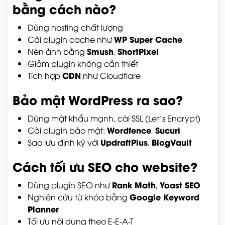
bằng cách nào?
Dùng hosting chất lượng
WP Super Cache
Cài plugin cache như
Smush
ShortPixel
Nén ảnh bằng
,
Giảm plugin không cần thiết
CDN
Tích hợp
như Cloudflare
Bảo mật WordPress ra sao?
Dùng mật khẩu mạnh, cài SSL (Let’s Encrypt)
Wordfence
Sucuri
Cài plugin bảo mật:
,
UpdraftPlus
BlogVault
Sao lưu định kỳ với
,
Cách tối ưu SEO cho website?
Rank Math
Yoast SEO
Dùng plugin SEO như
,
Google Keyword
Nghiên cứu từ khóa bằng
Planner
Tối ưu nội dung theo E-E-A-T