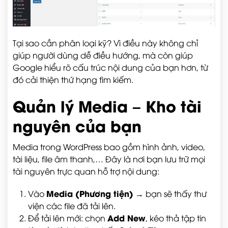
Tại sao cần phân loại kỹ? Vì điều này không chỉ
giúp người dùng dễ điều hướng, mà còn giúp
Google hiểu rõ cấu trúc nội dung của bạn hơn, từ
đó cải thiện thứ hạng tìm kiếm.
Quản lý Media – Kho tài
nguyên của bạn
Media trong WordPress bao gồm hình ảnh, video,
tài liệu, file âm thanh,… Đây là nơi bạn lưu trữ mọi
tài nguyên trực quan hỗ trợ nội dung:
Media (Phương tiện)
Vào
→ bạn sẽ thấy thư
viện các file đã tải lên.
Add New
Để tải lên mới: chọn
, kéo thả tập tin