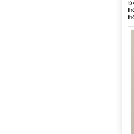
là
th
th