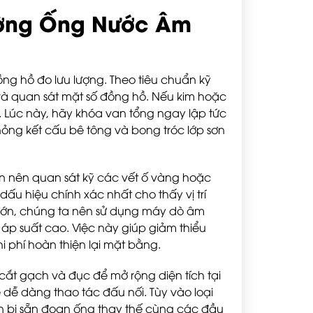
ường Ống Nước Âm
ồng hồ đo lưu lượng. Theo tiêu chuẩn kỹ
 và quan sát mặt số đồng hồ. Nếu kim hoặc
 Lúc này, hãy khóa van tổng ngay lập tức
ỏng kết cấu bê tông và bong tróc lớp sơn
n nên quan sát kỹ các vết ố vàng hoặc
ấu hiệu chính xác nhất cho thấy vị trí
lớn, chúng ta nên sử dụng máy dò âm
áp suất cao. Việc này giúp giảm thiểu
i phí hoàn thiện lại mặt bằng.
ắt gạch và đục để mở rộng diện tích tại
dễ dàng thao tác đấu nối. Tùy vào loại
 bị sẵn đoạn ống thay thế cùng các đầu