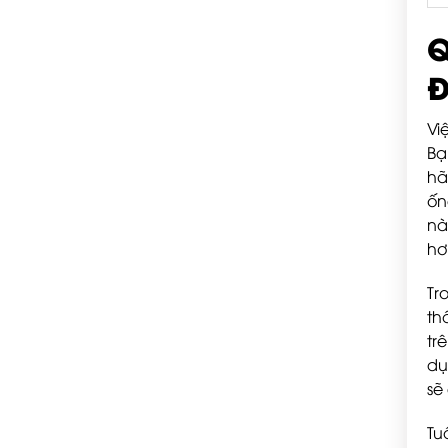
Q
Đ
Vi
Bạ
hã
ốn
nà
hơ
Tr
th
tr
dụ
sẽ
Tu