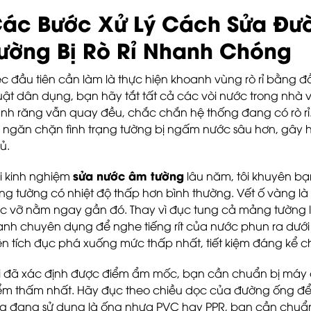
ác Bước Xử Lý Cách Sửa Đ
ường Bị Rò Rỉ Nhanh Chóng
ệc đầu tiên cần làm là thực hiện khoanh vùng rò rỉ bằng đ
uật dân dụng, bạn hãy tắt tất cả các vòi nước trong nhà
nh răng vẫn quay đều, chắc chắn hệ thống đang có rò rỉ.
 ngăn chặn tình trạng tường bị ngấm nước sâu hơn, gây h
ủ.
sửa nước âm tường
i kinh nghiệm
lâu năm, tôi khuyên bạ
ng tường có nhiệt độ thấp hơn bình thường. Vết ố vàng là d
c vỡ nằm ngay gần đó. Thay vì đục tung cả mảng tường 
anh chuyên dụng để nghe tiếng rít của nước phun ra dưới 
ện tích đục phá xuống mức thấp nhất, tiết kiệm đáng kể ch
i đã xác định được điểm ẩm mốc, bạn cần chuẩn bị máy c
ểm thấm nhất. Hãy đục theo chiều dọc của đường ống để 
g đang sử dụng là ống nhựa PVC hay PPR, bạn cần chuẩn