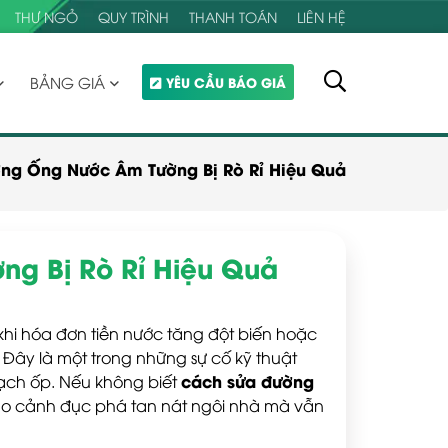
THƯ NGỎ
QUY TRÌNH
THANH TOÁN
LIÊN HỆ
BẢNG GIÁ
YÊU CẦU BÁO GIÁ
ng Ống Nước Âm Tường Bị Rò Rỉ Hiệu Quả
g Bị Rò Rỉ Hiệu Quả
khi hóa đơn tiền nước tăng đột biến hoặc
Đây là một trong những sự cố kỹ thuật
cách sửa đường
 gạch ốp. Nếu không biết
vào cảnh đục phá tan nát ngôi nhà mà vẫn