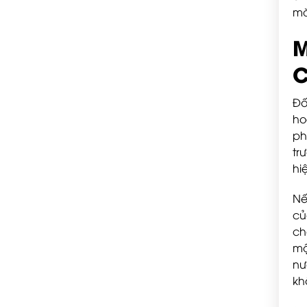
mă
M
C
Đố
ho
ph
tr
hi
Nế
củ
ch
mộ
nư
khô