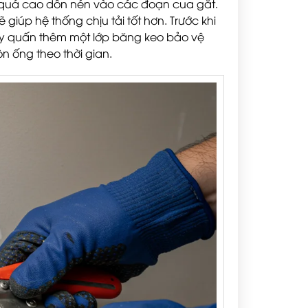
c quá cao dồn nén vào các đoạn cua gắt.
ẽ giúp hệ thống chịu tải tốt hơn. Trước khi
hãy quấn thêm một lớp băng keo bảo vệ
n ống theo thời gian.