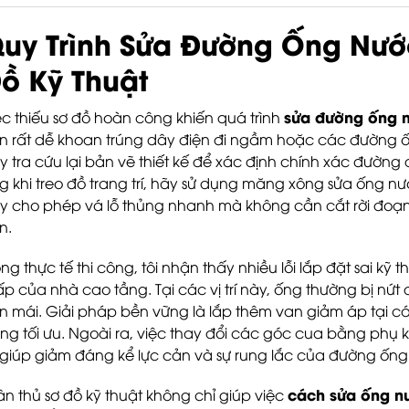
uy Trình Sửa Đường Ống Nướ
ồ Kỹ Thuật
sửa đường ống 
ệc thiếu sơ đồ hoàn công khiến quá trình
n rất dễ khoan trúng dây điện đi ngầm hoặc các đường 
y tra cứu lại bản vẽ thiết kế để xác định chính xác đường
g khi treo đồ trang trí, hãy sử dụng măng xông sửa ống n
y cho phép vá lỗ thủng nhanh mà không cần cắt rời đoạn
n.
ong thực tế thi công, tôi nhận thấy nhiều lỗi lắp đặt sai kỹ
ấp của nhà cao tầng. Tại các vị trí này, ống thường bị nứt
ên mái. Giải pháp bền vững là lắp thêm van giảm áp tại 
ng tối ưu. Ngoài ra, việc thay đổi các góc cua bằng phụ 
 giúp giảm đáng kể lực cản và sự rung lắc của đường ống 
cách sửa ống n
ân thủ sơ đồ kỹ thuật không chỉ giúp việc