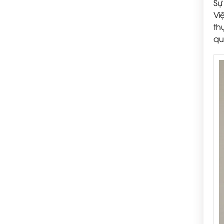
Sự
Vi
th
qu