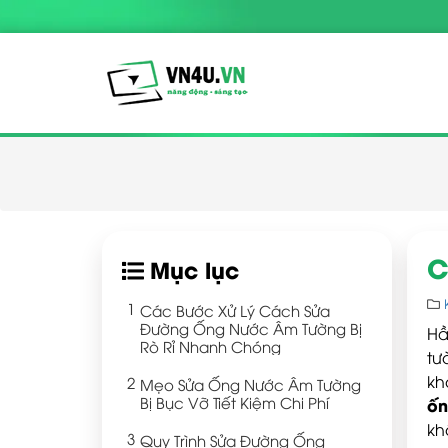
C
Mục lục
Các Bước Xử Lý Cách Sửa
Đường Ống Nước Âm Tường Bị
Hầ
Rò Rỉ Nhanh Chóng
tư
kh
Mẹo Sửa Ống Nước Âm Tường
Bị Bục Vỡ Tiết Kiệm Chi Phí
ốn
kh
Quy Trình Sửa Đường Ống