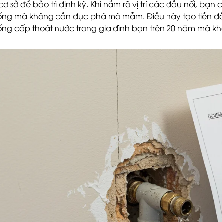
 cơ sở để bảo trì định kỳ. Khi nắm rõ vị trí các đầu nối, bạn
ống mà không cần đục phá mò mẫm. Điều này tạo tiền đề c
ống cấp thoát nước trong gia đình bạn trên 20 năm mà kh