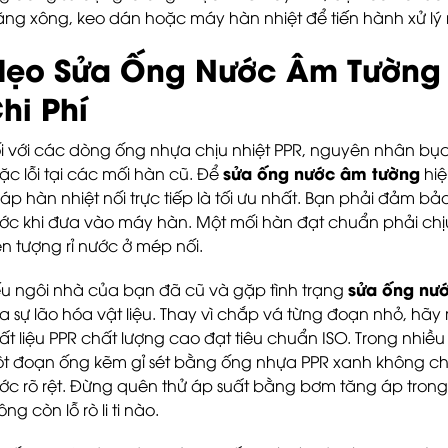
ng xông, keo dán hoặc máy hàn nhiệt để tiến hành xử lý
ẹo Sửa Ống Nước Âm Tường B
hi Phí
i với các dòng ống nhựa chịu nhiệt PPR, nguyên nhân bục
sửa ống nước âm tường
ặc lỗi tại các mối hàn cũ. Để
hiệ
áp hàn nhiệt nối trực tiếp là tối ưu nhất. Bạn phải đảm b
ước khi đưa vào máy hàn. Một mối hàn đạt chuẩn phải chị
ện tượng rỉ nước ở mép nối.
sửa ống nướ
u ngôi nhà của bạn đã cũ và gặp tình trạng
a sự lão hóa vật liệu. Thay vì chắp vá từng đoạn nhỏ, 
ất liệu PPR chất lượng cao đạt tiêu chuẩn ISO. Trong nhiều c
t đoạn ống kẽm gỉ sét bằng ống nhựa PPR xanh không chỉ tri
ớc rõ rệt. Đừng quên thử áp suất bằng bơm tăng áp trong
ng còn lỗ rò li ti nào.