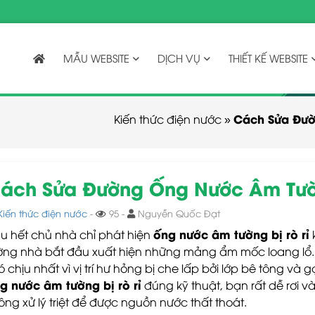
MẪU WEBSITE
DỊCH VỤ
THIẾT KẾ WEBSITE
Cách Sửa Đườ
Kiến thức điện nước
»
ách Sửa Đường Ống Nước Âm Tườn
Kiến thức điện nước
-
95 -
Nguyễn Quốc Đạt
ống nước âm tường bị rò rỉ
u hết chủ nhà chỉ phát hiện
ờng nhà bắt đầu xuất hiện những mảng ẩm mốc loang lổ. 
ó chịu nhất vì vị trí hư hỏng bị che lấp bởi lớp bê tông và
g nước âm tường bị rò rỉ
đúng kỹ thuật, bạn rất dễ rơi 
ông xử lý triệt để được nguồn nước thất thoát.