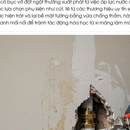
 cố bục vỡ đột ngột thường xuất phát từ việc áp lực nướ
ệc lựa chọn phụ kiện như cút, tê từ các thương hiệu uy tín s
ực hiện trát vá lại bề mặt tường bằng vữa chống thấm, 
anh mối nối để tránh tác động hóa học từ xi măng làm mò