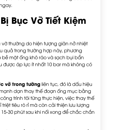
 ngay.
ị Bục Vỡ Tiết Kiệm
 vỡ thường do hiện tượng giãn nở nhiệt
u quả trong trường hợp này, phương
ảo bề mặt ống khô ráo và sạch bụi bẩn
u được áp lực ít nhất 10 bar mà không có
c vỡ trong tường
liên tục, đó là dấu hiệu
hãy mạnh dạn thay thế đoạn ống mục bằng
ông trình tôi từng thực hiện, việc thay thế
ệt tiêu rò rỉ mà còn cải thiện lưu lượng
 15-30 phút sau khi nối xong để chắc chắn