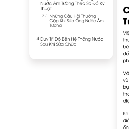
Nước Âm Tường Theo Sơ Đồ Kỹ
C
Thuật
Những Câu Hỏi Thường
T
Gặp Khi Sửa Ống Nước Âm
Tường
Vi
Duy Trì Độ Bền Hệ Thống Nước
th
Sau Khi Sửa Chữa
bá
để
ph
Vớ
vù
bụ
th
di
Kh
đi
ốn