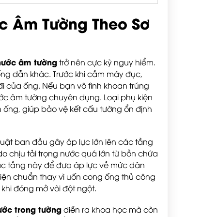
c Âm Tường Theo Sơ
nước âm tường
trở nên cực kỳ nguy hiểm.
ống dẫn khác. Trước khi cầm máy đục,
 đi của ống. Nếu bạn vô tình khoan trúng
ước âm tường chuyên dụng. Loại phụ kiện
 ống, giúp bảo vệ kết cấu tường ổn định
 thuật ban đầu gây áp lực lớn lên các tầng
 do chịu tải trọng nước quá lớn từ bồn chứa
các tầng này để đưa áp lực về mức dân
kiện chuẩn thay vì uốn cong ống thủ công
khi đóng mở vòi đột ngột.
ước trong tường
diễn ra khoa học mà còn