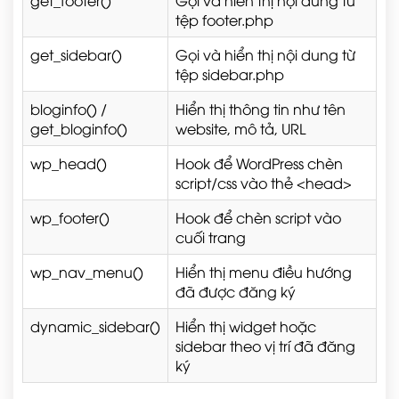
get_footer()
Gọi và hiển thị nội dung từ
tệp
footer.php
get_sidebar()
Gọi và hiển thị nội dung từ
tệp
sidebar.php
bloginfo()
/
Hiển thị thông tin như tên
get_bloginfo()
website, mô tả, URL
wp_head()
Hook để WordPress chèn
script/css vào thẻ
<head>
wp_footer()
Hook để chèn script vào
cuối trang
wp_nav_menu()
Hiển thị menu điều hướng
đã được đăng ký
dynamic_sidebar()
Hiển thị widget hoặc
sidebar theo vị trí đã đăng
ký