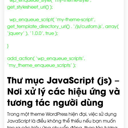
get_stylesheet_uri() );
wp_enqueue_script( ‘my-theme-script’,
get_template_directory_uri() . ‘/js/custom.js’, array(
‘jquery’ ), ‘1.0.0’, true );
}
add_action( ‘wp_enqueue_scripts’,
‘my_theme_enqueue_scripts’ );
Thư mục JavaScript (js) –
Nơi xử lý các hiệu ứng và
tương tác người dùng
Trong một theme WordPress hiện đại, việc sử dụng
JavaScript là điều không thể thiếu nếu bạn muốn
tạo ra các hiệu ứng chuyển động, thao tác tương