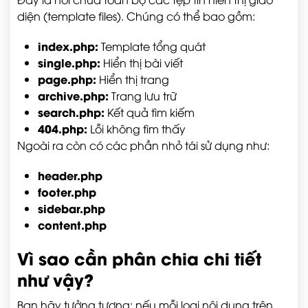
diện (template files). Chúng có thể bao gồm:
index.php
:
Template tổng quát
single.php
:
Hiển thị bài viết
page.php
:
Hiển thị trang
archive.php
:
Trang lưu trữ
search.php
:
Kết quả tìm kiếm
404.php
:
Lỗi không tìm thấy
Ngoài ra còn có các phần nhỏ tái sử dụng như:
header.php
footer.php
sidebar.php
content.php
Vì sao cần phân chia chi tiết
như vậy?
Bạn hãy tưởng tượng: nếu mỗi loại nội dung trên