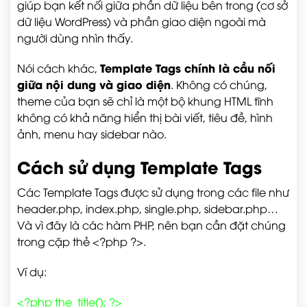
giúp bạn kết nối giữa phần dữ liệu bên trong (cơ sở
dữ liệu WordPress) và phần giao diện ngoài mà
người dùng nhìn thấy.
Template Tags chính là cầu nối
Nói cách khác,
giữa nội dung và giao diện
. Không có chúng,
theme của bạn sẽ chỉ là một bộ khung HTML tĩnh
không có khả năng hiển thị bài viết, tiêu đề, hình
ảnh, menu hay sidebar nào.
Cách sử dụng Template Tags
Các Template Tags được sử dụng trong các file như
header.php
,
index.php
,
single.php
,
sidebar.php
…
Và vì đây là các hàm PHP, nên bạn cần đặt chúng
trong cặp thẻ
<?php ?>
.
Ví dụ:
<?php the_title(); ?>