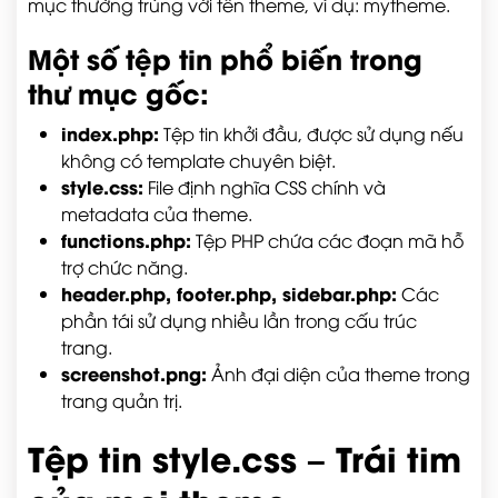
mục thường trùng với tên theme, ví dụ:
mytheme
.
Một số tệp tin phổ biến trong
thư mục gốc:
index.php
:
Tệp tin khởi đầu, được sử dụng nếu
không có template chuyên biệt.
style.css
:
File định nghĩa CSS chính và
metadata của theme.
functions.php
:
Tệp PHP chứa các đoạn mã hỗ
trợ chức năng.
header.php, footer.php, sidebar.php
:
Các
phần tái sử dụng nhiều lần trong cấu trúc
trang.
screenshot.png
:
Ảnh đại diện của theme trong
trang quản trị.
Tệp tin style.css – Trái tim