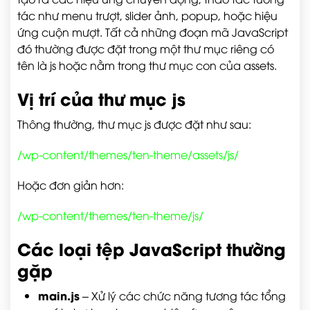
tác như menu trượt, slider ảnh, popup, hoặc hiệu
ứng cuộn mượt. Tất cả những đoạn mã JavaScript
đó thường được đặt trong một thư mục riêng có
tên là
js
hoặc nằm trong thư mục con của
assets
.
Vị trí của thư mục js
Thông thường, thư mục
js
được đặt như sau:
/wp-content/themes/ten-theme/assets/js/
Hoặc đơn giản hơn:
/wp-content/themes/ten-theme/js/
Các loại tệp JavaScript thường
gặp
main.js
– Xử lý các chức năng tương tác tổng