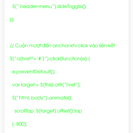
$(“.header-menu”).slideToggle();
});
// Cuộn mượt đến anchor khi click vào liên kết
$(“a[href^=’#’]”).click(function(e) {
e.preventDefault();
var target = $(this).attr(“href”);
$(“html, body”).animate({
scrollTop: $(target).offset().top
}, 800);