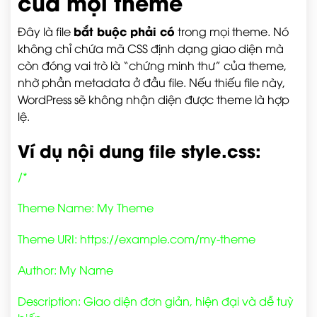
của mọi theme
bắt buộc phải có
Đây là file
trong mọi theme. Nó
không chỉ chứa mã CSS định dạng giao diện mà
còn đóng vai trò là “chứng minh thư” của theme,
nhờ phần metadata ở đầu file. Nếu thiếu file này,
WordPress sẽ không nhận diện được theme là hợp
lệ.
Ví dụ nội dung file style.css:
/*
Theme Name: My Theme
Theme URI: https://example.com/my-theme
Author: My Name
Description: Giao diện đơn giản, hiện đại và dễ tuỳ