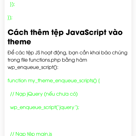
});
});
Cách thêm tệp JavaScript vào
theme
Để các tệp JS hoạt động, bạn cần khai báo chúng
trong file
functions.php
bằng hàm
wp_enqueue_script()
:
function my_theme_enqueue_scripts() {
// Nạp jQuery (nếu chưa có)
wp_enqueue_script(‘jquery’);
// Nạp tệp main.js