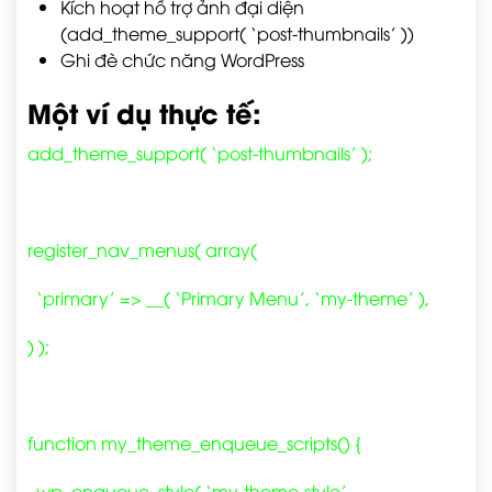
Kích hoạt hỗ trợ ảnh đại diện
(
add_theme_support( ‘post-thumbnails’ )
)
Ghi đè chức năng WordPress
Một ví dụ thực tế:
add_theme_support( ‘post-thumbnails’ );
register_nav_menus( array(
‘primary’ => __( ‘Primary Menu’, ‘my-theme’ ),
) );
function my_theme_enqueue_scripts() {
wp_enqueue_style( ‘my-theme-style’,