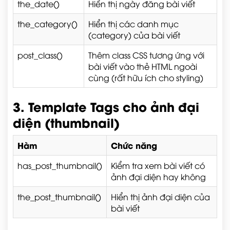
the_date()
Hiển thị ngày đăng bài viết
the_category()
Hiển thị các danh mục
(category) của bài viết
post_class()
Thêm class CSS tương ứng với
bài viết vào thẻ HTML ngoài
cùng (rất hữu ích cho styling)
3. Template Tags cho ảnh đại
diện (thumbnail)
Hàm
Chức năng
has_post_thumbnail()
Kiểm tra xem bài viết có
ảnh đại diện hay không
the_post_thumbnail()
Hiển thị ảnh đại diện của
bài viết