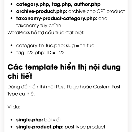
category.php, tag.php, author.php
archive-product.php
:
archive cho CPT
product
taxonomy-product-category.php
:
cho
taxonomy tùy chỉnh
WordPress hỗ trợ cấu trúc đặt biệt:
category-tin-tuc.php
: slug = tin-tuc
tag-123.php
: ID = 123
Các template hiển thị nội dung
chi tiết
Dùng để hiển thị một Post, Page hoặc Custom Post
Type cụ thể.
Ví dụ:
single.php
:
bài viết
single-product.php
:
post type
product