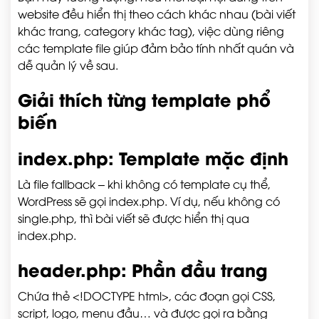
website đều hiển thị theo cách khác nhau (bài viết
khác trang, category khác tag), việc dùng riêng
các template file giúp đảm bảo tính nhất quán và
dễ quản lý về sau.
Giải thích từng template phổ
biến
index.php
: Template mặc định
Là file fallback – khi không có template cụ thể,
WordPress sẽ gọi
index.php
. Ví dụ, nếu không có
single.php
, thì bài viết sẽ được hiển thị qua
index.php
.
header.php
: Phần đầu trang
Chứa thẻ
<!DOCTYPE html>
, các đoạn gọi CSS,
script, logo, menu đầu… và được gọi ra bằng