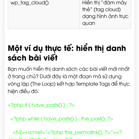
wp_tag_cloud()
Hiển thị “đám mây
thẻ” (tag cloud)
dạng hình ảnh trực
quan
Một ví dụ thực tế: hiển thị danh
sách bài viết
Bạn muốn hiển thị danh sách các bài viết mới nhất
ở trang chủ? Dưới đây là một đoạn mã sử dụng
vòng lặp (The Loop) kết hợp Template Tags để thực
hiện điều đó:
<?php if ( have_posts() ) : ?>
<?php while ( have_posts() ) : the_post(); ?>
<h2><a href=”<?php the_permalink(); ?>”><?