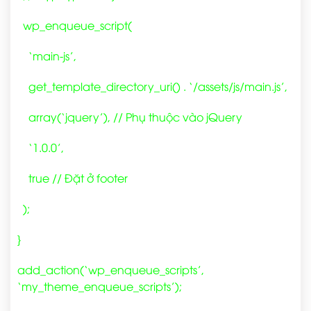
wp_enqueue_script(
‘main-js’,
get_template_directory_uri() . ‘/assets/js/main.js’,
array(‘jquery’), // Phụ thuộc vào jQuery
‘1.0.0’,
true // Đặt ở footer
);
}
add_action(‘wp_enqueue_scripts’,
‘my_theme_enqueue_scripts’);