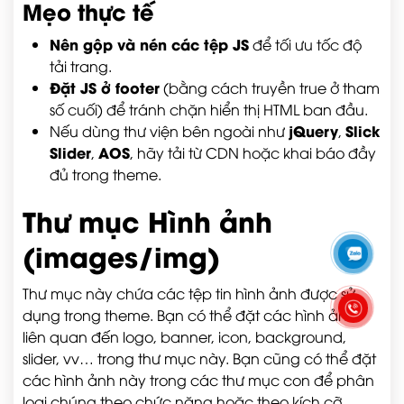
Mẹo thực tế
Nên gộp và nén các tệp JS
để tối ưu tốc độ
tải trang.
Đặt JS ở footer
(bằng cách truyền
true
ở tham
số cuối) để tránh chặn hiển thị HTML ban đầu.
jQuery
Slick
Nếu dùng thư viện bên ngoài như
,
Slider
AOS
,
, hãy tải từ CDN hoặc khai báo đầy
đủ trong theme.
Thư mục Hình ảnh
(images/img)
Thư mục này chứa các tệp tin hình ảnh được sử
dụng trong theme. Bạn có thể đặt các hình ảnh
liên quan đến logo, banner, icon, background,
slider, vv… trong thư mục này. Bạn cũng có thể đặt
các hình ảnh này trong các thư mục con để phân
loại chúng theo chức năng hoặc theo kích cỡ.