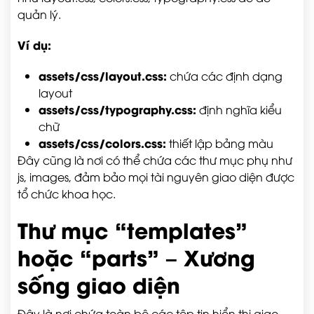
quản lý.
Ví dụ:
assets/css/layout.css
:
chứa các định dạng
layout
assets/css/typography.css
:
định nghĩa kiểu
chữ
assets/css/colors.css
:
thiết lập bảng màu
Đây cũng là nơi có thể chứa các thư mục phụ như
js
,
images
, đảm bảo mọi tài nguyên giao diện được
tổ chức khoa học.
Thư mục “templates”
hoặc “parts” – Xương
sống giao diện
Đây là nơi chứa toàn bộ các tệp tin hiển thị giao