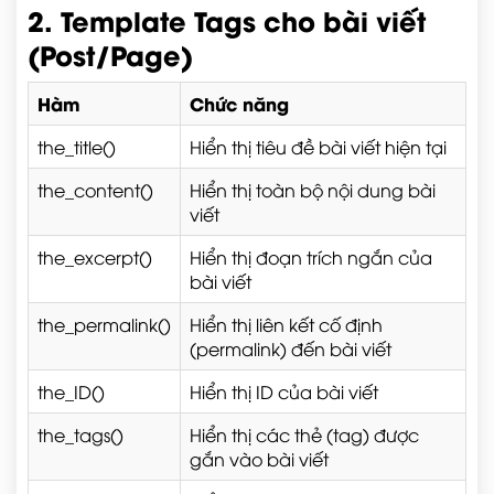
2. Template Tags cho bài viết
(Post/Page)
Hàm
Chức năng
the_title()
Hiển thị tiêu đề bài viết hiện tại
the_content()
Hiển thị toàn bộ nội dung bài
viết
the_excerpt()
Hiển thị đoạn trích ngắn của
bài viết
the_permalink()
Hiển thị liên kết cố định
(permalink) đến bài viết
the_ID()
Hiển thị ID của bài viết
the_tags()
Hiển thị các thẻ (tag) được
gắn vào bài viết