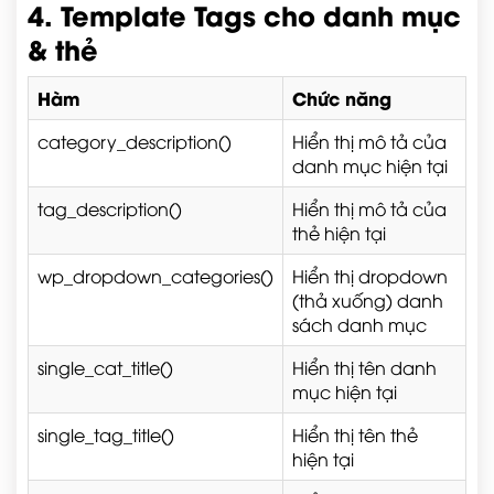
4. Template Tags cho danh mục
& thẻ
Hàm
Chức năng
category_description()
Hiển thị mô tả của
danh mục hiện tại
tag_description()
Hiển thị mô tả của
thẻ hiện tại
wp_dropdown_categories()
Hiển thị dropdown
(thả xuống) danh
sách danh mục
single_cat_title()
Hiển thị tên danh
mục hiện tại
single_tag_title()
Hiển thị tên thẻ
hiện tại