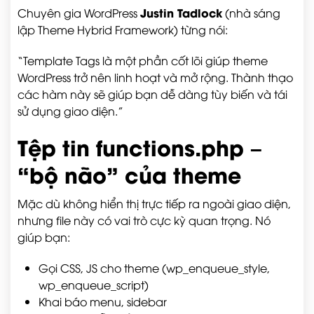
Justin Tadlock
Chuyên gia WordPress
(nhà sáng
lập Theme Hybrid Framework) từng nói:
“Template Tags là một phần cốt lõi giúp theme
WordPress trở nên linh hoạt và mở rộng. Thành thạo
các hàm này sẽ giúp bạn dễ dàng tùy biến và tái
sử dụng giao diện.”
Tệp tin functions.php –
“bộ não” của theme
Mặc dù không hiển thị trực tiếp ra ngoài giao diện,
nhưng file này có vai trò cực kỳ quan trọng. Nó
giúp bạn:
Gọi CSS, JS cho theme (
wp_enqueue_style
,
wp_enqueue_script
)
Khai báo menu, sidebar