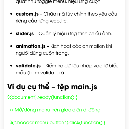
quát như toggle menu, hiệu ứng cuộn.
custom.js
– Chứa mã tùy chỉnh theo yêu cầu
riêng của từng website.
slider.js
– Quản lý hiệu ứng trình chiếu ảnh.
animation.js
– Kích hoạt các animation khi
người dùng cuộn trang.
validate.js
– Kiểm tra dữ liệu nhập vào từ biểu
mẫu (form validation).
Ví dụ cụ thể – tệp
main.js
$(document).ready(function() {
// Mở/đóng menu trên giao diện di động
$(“.header-menu-button”).click(function() {