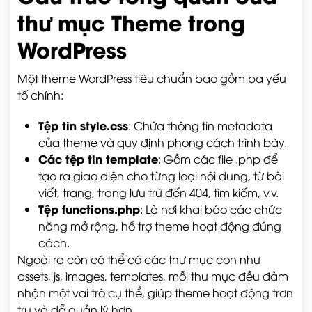
thư mục Theme trong
WordPress
Một theme WordPress tiêu chuẩn bao gồm ba yếu
tố chính:
Tệp tin style.css
: Chứa thông tin metadata
của theme và quy định phong cách trình bày.
Các tệp tin template
: Gồm các file
.php
để
tạo ra giao diện cho từng loại nội dung, từ bài
viết, trang, trang lưu trữ đến 404, tìm kiếm, v.v.
Tệp functions.php
: Là nơi khai báo các chức
năng mở rộng, hỗ trợ theme hoạt động đúng
cách.
Ngoài ra còn có thể có các thư mục con như
assets
,
js
,
images
,
templates
, mỗi thư mục đều đảm
nhận một vai trò cụ thể, giúp theme hoạt động trơn
tru và dễ quản lý hơn.