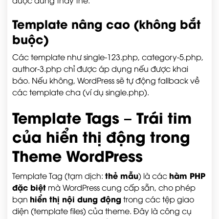
được dùng thay thế.
Template nâng cao (không bắt
buộc)
Các template như
single-123.php
,
category-5.php
,
author-3.php
chỉ được áp dụng nếu được khai
báo. Nếu không, WordPress sẽ tự động fallback về
các template cha (ví dụ
single.php
).
Template Tags – Trái tim
của hiển thị động trong
Theme WordPress
thẻ mẫu
hàm PHP
Template Tag (tạm dịch:
) là các
đặc biệt
mà WordPress cung cấp sẵn, cho phép
hiển thị nội dung động
bạn
trong các tệp giao
diện (template files) của theme. Đây là công cụ