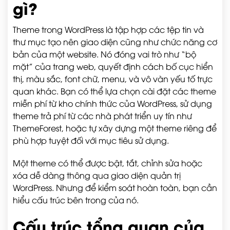
gì?
Theme trong WordPress là tập hợp các tệp tin và
thư mục tạo nên giao diện cũng như chức năng cơ
bản của một website. Nó đóng vai trò như “bộ
mặt” của trang web, quyết định cách bố cục hiển
thị, màu sắc, font chữ, menu, và vô vàn yếu tố trực
quan khác. Bạn có thể lựa chọn cài đặt các theme
miễn phí từ kho chính thức của WordPress, sử dụng
theme trả phí từ các nhà phát triển uy tín như
ThemeForest, hoặc tự xây dựng một theme riêng để
phù hợp tuyệt đối với mục tiêu sử dụng.
Một theme có thể được bật, tắt, chỉnh sửa hoặc
xóa dễ dàng thông qua giao diện quản trị
WordPress. Nhưng để kiểm soát hoàn toàn, bạn cần
hiểu cấu trúc bên trong của nó.
Cấu trúc tổng quan của