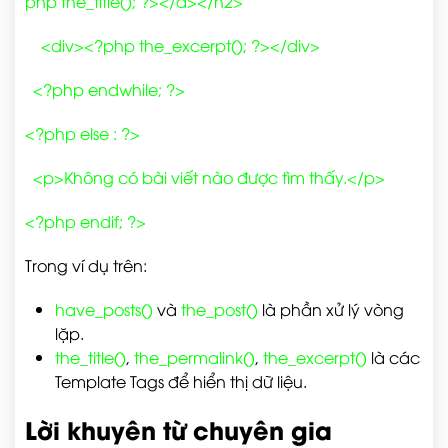
php the_title(); ?></a></h2>
<div><?php the_excerpt(); ?></div>
<?php endwhile; ?>
<?php else : ?>
<p>Không có bài viết nào được tìm thấy.</p>
<?php endif; ?>
Trong ví dụ trên:
have_posts()
và
the_post()
là phần xử lý vòng
lặp.
the_title()
,
the_permalink()
,
the_excerpt()
là các
Template Tags để hiển thị dữ liệu.
Lời khuyên từ chuyên gia