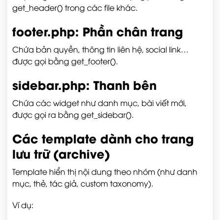
get_header()
trong các file khác.
footer.php
: Phần chân trang
Chứa bản quyền, thông tin liên hệ, social link…
được gọi bằng
get_footer()
.
sidebar.php
: Thanh bên
Chứa các widget như danh mục, bài viết mới,
được gọi ra bằng
get_sidebar()
.
Các template dành cho trang
lưu trữ (archive)
Template hiển thị nội dung theo nhóm (như danh
mục, thẻ, tác giả, custom taxonomy).
Ví dụ: