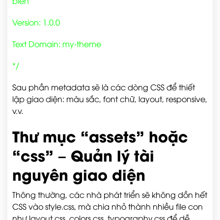
biến
Version: 1.0.0
Text Domain: my-theme
*/
Sau phần metadata sẽ là các dòng CSS để thiết
lập giao diện: màu sắc, font chữ, layout, responsive,
v.v.
Thư mục “assets” hoặc
“css” – Quản lý tài
nguyên giao diện
Thông thường, các nhà phát triển sẽ không dồn hết
CSS vào
style.css
, mà chia nhỏ thành nhiều file con
như
layout.css
,
colors.css
,
typography.css
để dễ