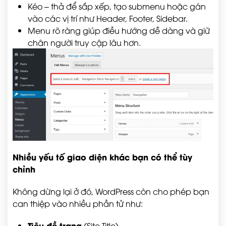
Kéo – thả để sắp xếp, tạo submenu hoặc gán
vào các vị trí như Header, Footer, Sidebar.
Menu rõ ràng giúp điều hướng dễ dàng và giữ
chân người truy cập lâu hơn.
Nhiều yếu tố giao diện khác bạn có thể tùy
chỉnh
Không dừng lại ở đó, WordPress còn cho phép bạn
can thiệp vào nhiều phần tử như:
Tiêu đề trang
(Site Title)