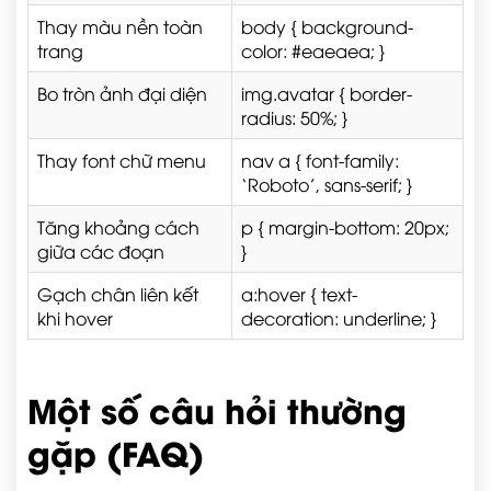
Thay màu nền toàn
body { background-
trang
color: #eaeaea; }
Bo tròn ảnh đại diện
img.avatar { border-
radius: 50%; }
Thay font chữ menu
nav a { font-family:
‘Roboto’, sans-serif; }
Tăng khoảng cách
p { margin-bottom: 20px;
giữa các đoạn
}
Gạch chân liên kết
a:hover { text-
khi hover
decoration: underline; }
Một số câu hỏi thường
gặp (FAQ)