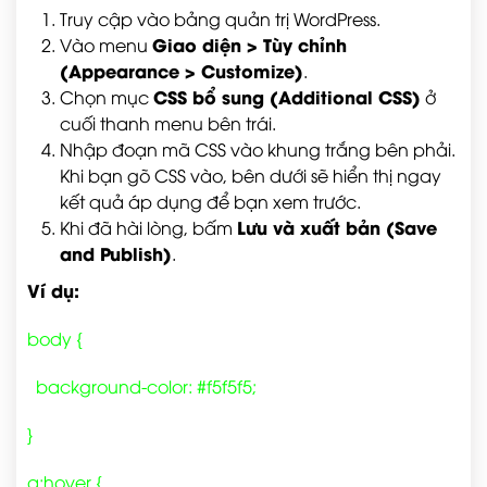
Truy cập vào bảng quản trị WordPress.
Giao diện > Tùy chỉnh
Vào menu
(Appearance > Customize)
.
CSS bổ sung (Additional CSS)
Chọn mục
ở
cuối thanh menu bên trái.
Nhập đoạn mã CSS vào khung trắng bên phải.
Khi bạn gõ CSS vào, bên dưới sẽ hiển thị ngay
kết quả áp dụng để bạn xem trước.
Lưu và xuất bản (Save
Khi đã hài lòng, bấm
and Publish)
.
Ví dụ:
body {
background-color: #f5f5f5;
}
a:hover {