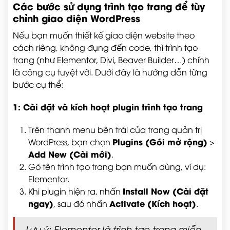
Các bước sử dụng trình tạo trang để tùy
chỉnh giao diện WordPress
Nếu bạn muốn thiết kế giao diện website theo
cách riêng, không đụng đến code, thì trình tạo
trang (như Elementor, Divi, Beaver Builder…) chính
là công cụ tuyệt vời. Dưới đây là hướng dẫn từng
bước cụ thể:
1: Cài đặt và kích hoạt plugin trình tạo trang
Trên thanh menu bên trái của trang quản trị
Plugins (Gói mở rộng)
WordPress, bạn chọn
>
Add New (Cài mới)
.
Gõ tên trình tạo trang bạn muốn dùng, ví dụ:
Elementor
.
Install Now (Cài đặt
Khi plugin hiện ra, nhấn
ngay)
Activate (Kích hoạt)
, sau đó nhấn
.
Lưu ý: Elementor là trình tạo trang miễn