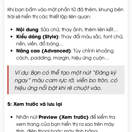
Khi bạn bấm vào một phần tử đã thêm, khung bên
trái sẽ hiển thị các thiết lập liên quan:
Nội dung
: Sửa chữ, thay ảnh, thêm liên kết…
Kiểu dáng (Style)
: Thay đổi màu sắc, font chữ,
nền, viền, đổ bóng…
Nâng cao (Advanced)
: Tùy chỉnh khoảng
cách, padding, margin, hiệu ứng cuộn…
Ví dụ: Bạn có thể tạo một nút “Đăng ký
ngay” màu cam rực rỡ, viền bo tròn, có
hiệu ứng nổi bật khi rê chuột vào.
5: Xem trước và lưu lại
Preview (Xem trước)
Nhấn nút
để kiểm tra
xem trang của bạn hiển thị ra sao trên máy
tính, điện thoại hoặc máy tính bảng.