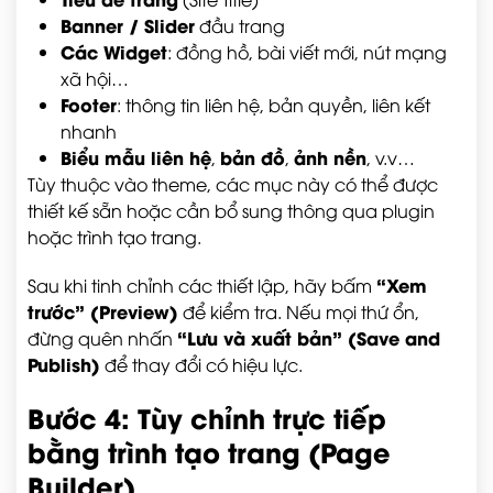
Banner / Slider
đầu trang
Các Widget
: đồng hồ, bài viết mới, nút mạng
xã hội…
Footer
: thông tin liên hệ, bản quyền, liên kết
nhanh
Biểu mẫu liên hệ
bản đồ
ảnh nền
,
,
, v.v…
Tùy thuộc vào theme, các mục này có thể được
thiết kế sẵn hoặc cần bổ sung thông qua plugin
hoặc trình tạo trang.
“Xem
Sau khi tinh chỉnh các thiết lập, hãy bấm
trước” (Preview)
để kiểm tra. Nếu mọi thứ ổn,
“Lưu và xuất bản” (Save and
đừng quên nhấn
Publish)
để thay đổi có hiệu lực.
Bước 4: Tùy chỉnh trực tiếp
bằng trình tạo trang (Page
Builder)