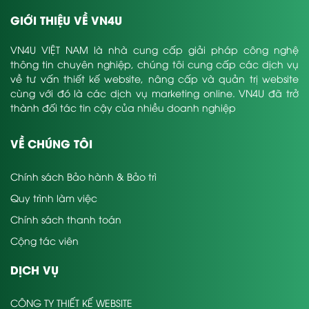
GIỚI THIỆU VỀ VN4U
VN4U VIỆT NAM là nhà cung cấp giải pháp công nghệ
thông tin chuyên nghiệp, chúng tôi cung cấp các dịch vụ
về tư vấn thiết kế website, nâng cấp và quản trị website
cùng với đó là các dịch vụ marketing online. VN4U đã trở
thành đối tác tin cậy của nhiều doanh nghiệp
VỀ CHÚNG TÔI
Chính sách Bảo hành & Bảo trì
Quy trình làm việc
Chính sách thanh toán
Cộng tác viên
DỊCH VỤ
CÔNG TY THIẾT KẾ WEBSITE