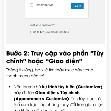
Bước 2: Truy cập vào phần “Tùy
chỉnh” hoặc “Giao diện”
Thông thường, bạn sẽ tìm thấy mục này trong
thanh menu bên trái:
trình tùy biến (Customizer)
Nếu theme hỗ trợ
,
Giao diện > Tùy chỉnh
hãy đi đến
(Appearance > Customize)
. Tại đây, bạn có
thể xem trực tiếp những thay đổi trên giao diện
mà không cần lưu tạm thời.