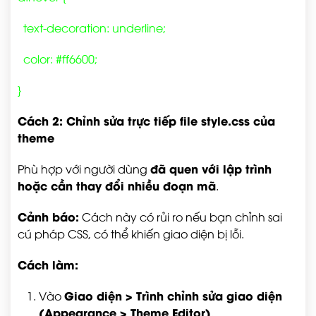
text-decoration: underline;
color: #ff6600;
}
Cách 2: Chỉnh sửa trực tiếp file
style.css
của
theme
đã quen với lập trình
Phù hợp với người dùng
hoặc cần thay đổi nhiều đoạn mã
.
Cảnh báo:
Cách này có rủi ro nếu bạn chỉnh sai
cú pháp CSS, có thể khiến giao diện bị lỗi.
Cách làm:
Giao diện > Trình chỉnh sửa giao diện
Vào
(Appearance > Theme Editor)
.