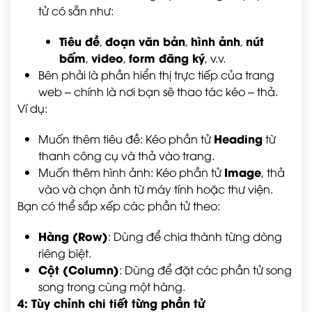
tử có sẵn như:
Tiêu đề
đoạn văn bản
hình ảnh
nút
,
,
,
bấm
video
form đăng ký
,
,
, v.v.
Bên phải là phần hiển thị trực tiếp của trang
web – chính là nơi bạn sẽ thao tác kéo – thả.
Ví dụ:
Heading
Muốn thêm tiêu đề: Kéo phần tử
từ
thanh công cụ và thả vào trang.
Image
Muốn thêm hình ảnh: Kéo phần tử
, thả
vào và chọn ảnh từ máy tính hoặc thư viện.
Bạn có thể sắp xếp các phần tử theo:
Hàng (Row)
: Dùng để chia thành từng dòng
riêng biệt.
Cột (Column)
: Dùng để đặt các phần tử song
song trong cùng một hàng.
4: Tùy chỉnh chi tiết từng phần tử