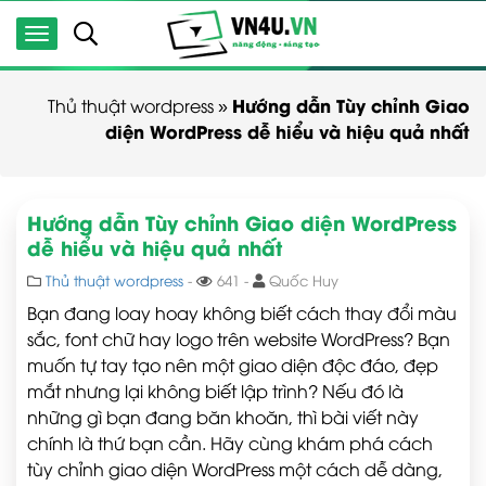
Hướng dẫn Tùy chỉnh Giao
Thủ thuật wordpress
»
diện WordPress dễ hiểu và hiệu quả nhất
Hướng dẫn Tùy chỉnh Giao diện WordPress
dễ hiểu và hiệu quả nhất
Thủ thuật wordpress
-
641 -
Quốc Huy
Bạn đang loay hoay không biết cách thay đổi màu
sắc, font chữ hay logo trên website WordPress? Bạn
muốn tự tay tạo nên một giao diện độc đáo, đẹp
mắt nhưng lại không biết lập trình? Nếu đó là
những gì bạn đang băn khoăn, thì bài viết này
chính là thứ bạn cần. Hãy cùng khám phá cách
tùy chỉnh giao diện WordPress một cách dễ dàng,