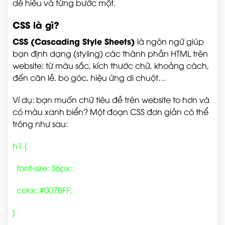
dễ hiểu và từng bước một.
CSS là gì?
CSS (Cascading Style Sheets)
là ngôn ngữ giúp
bạn định dạng (styling) các thành phần HTML trên
website: từ màu sắc, kích thước chữ, khoảng cách,
đến căn lề, bo góc, hiệu ứng di chuột…
Ví dụ: bạn muốn chữ tiêu đề trên website to hơn và
có màu xanh biển? Một đoạn CSS đơn giản có thể
trông như sau:
h1 {
font-size: 36px;
color: #007BFF;
}