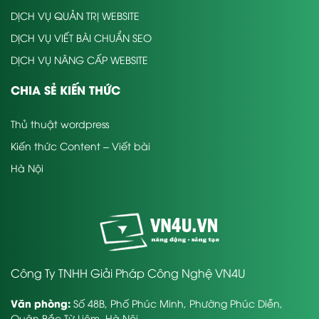
DỊCH VỤ QUẢN TRỊ WEBSITE
DỊCH VỤ VIẾT BÀI CHUẨN SEO
DỊCH VỤ NÂNG CẤP WEBSITE
CHIA SẺ KIẾN THỨC
Thủ thuật wordpress
Kiến thức Content – Viết bài
Hà Nội
Công Ty TNHH Giải Pháp Công Nghệ VN4U
Văn phòng:
Số 48B, Phố Phúc Minh, Phường Phúc Diễn,
Quận Bắc Từ Liêm, Hà Nội.