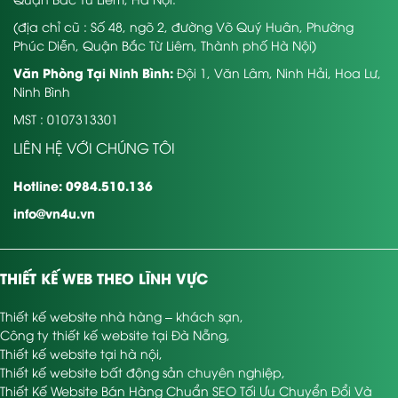
(địa chỉ cũ : Số 48, ngõ 2, đường Võ Quý Huân, Phường
Phúc Diễn, Quận Bắc Từ Liêm, Thành phố Hà Nội)
Văn Phòng Tại Ninh Bình:
Đội 1, Văn Lâm, Ninh Hải, Hoa Lư,
Ninh Bình
MST : 0107313301
LIÊN HỆ VỚI CHÚNG TÔI
Hotline: 0984.510.136
info@vn4u.vn
THIẾT KẾ WEB THEO LĨNH VỰC
Thiết kế website nhà hàng – khách sạn
,
Công ty thiết kế website tại Đà Nẵng
,
Thiết kế website tại hà nội
,
Thiết kế website bất động sản chuyên nghiệp
,
Thiết Kế Website Bán Hàng Chuẩn SEO Tối Ưu Chuyển Đổi Và