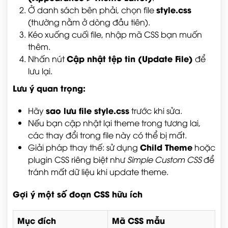
style.css
Ở danh sách bên phải, chọn file
(thường nằm ở dòng đầu tiên).
Kéo xuống cuối file, nhập mã CSS bạn muốn
thêm.
Cập nhật tệp tin (Update File)
Nhấn nút
để
lưu lại.
Lưu ý quan trọng:
sao lưu file style.css
Hãy
trước khi sửa.
Nếu bạn cập nhật lại theme trong tương lai,
các thay đổi trong file này có thể bị mất.
Child Theme
Giải pháp thay thế: sử dụng
hoặc
plugin CSS riêng biệt như
Simple Custom CSS
để
tránh mất dữ liệu khi update theme.
Gợi ý một số đoạn CSS hữu ích
Mục đích
Mã CSS mẫu