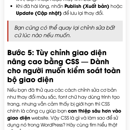
Publish (Xuất bản)
Khi đã hài lòng, nhấn
hoặc
Update (Cập nhật)
để lưu lại thay đổi.
Bạn cũng có thể quay lại chỉnh sửa bất
cứ lúc nào nếu muốn.
Bước 5: Tùy chỉnh giao diện
nâng cao bằng CSS — Dành
cho người muốn kiểm soát toàn
bộ giao diện
Nếu bạn đã thử qua các cách chỉnh sửa cơ bản
như thay đổi màu sắc, font chữ hay dùng trình tạo
trang, nhưng vẫn cảm thấy bị giới hạn thì CSS
can thiệp sâu hơn vào
chính là công cụ giúp bạn
giao diện
website. Vậy CSS là gì và làm sao để sử
dụng nó trong WordPress? Hãy cùng tìm hiểu thật