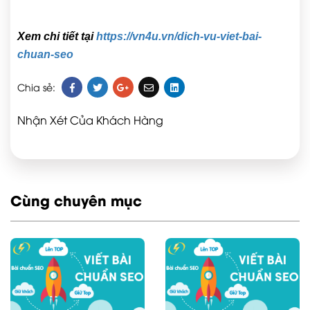
Xem chi tiết tại
https://vn4u.vn/dich-vu-viet-bai-
chuan-seo
Chia sẻ:
Nhận Xét Của Khách Hàng
Cùng chuyên mục