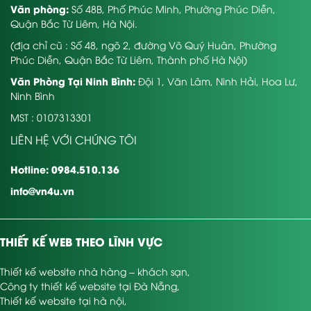
Văn phòng:
Số 48B, Phố Phúc Minh, Phường Phúc Diễn,
Quận Bắc Từ Liêm, Hà Nội.
(địa chỉ cũ : Số 48, ngõ 2, đường Võ Quý Huân, Phường
Phúc Diễn, Quận Bắc Từ Liêm, Thành phố Hà Nội)
Văn Phòng Tại Ninh Bình:
Đội 1, Văn Lâm, Ninh Hải, Hoa Lư,
Ninh Bình
MST : 0107313301
LIÊN HỆ VỚI CHÚNG TÔI
Hotline: 0984.510.136
info@vn4u.vn
THIẾT KẾ WEB THEO LĨNH VỰC
Thiết kế website nhà hàng – khách sạn
,
Công ty thiết kế website tại Đà Nẵng
,
Thiết kế website tại hà nội
,