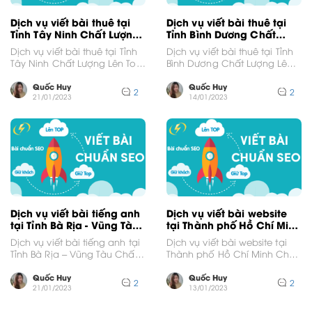
Dịch vụ viết bài thuê tại
Dịch vụ viết bài thuê tại
Tỉnh Tây Ninh Chất Lượng
Tỉnh Bình Dương Chất
Lên Top Google
Lượng Lên Top Google
Dịch vụ viết bài thuê tại Tỉnh
Dịch vụ viết bài thuê tại Tỉnh
Tây Ninh Chất Lượng Lên Top
Bình Dương Chất Lượng Lên
GoogleVới thị trường cạnh
Top GoogleVới thị trường
tranh...
cạnh tranh...
Quốc Huy
Quốc Huy
2
2
21/01/2023
14/01/2023
Dịch vụ viết bài tiếng anh
Dịch vụ viết bài website
tại Tỉnh Bà Rịa - Vũng Tàu
tại Thành phố Hồ Chí Minh
Chất Lượng Lên Top
Chất Lượng Lên Top
Dịch vụ viết bài tiếng anh tại
Dịch vụ viết bài website tại
Google
Google
Tỉnh Bà Rịa – Vũng Tàu Chất
Thành phố Hồ Chí Minh Chất
Lượng Lên Top GoogleVới...
Lượng Lên Top GoogleVới thị
trường...
Quốc Huy
Quốc Huy
2
2
21/01/2023
13/01/2023