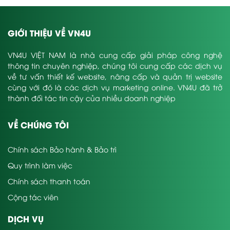
GIỚI THIỆU VỀ VN4U
VN4U VIỆT NAM là nhà cung cấp giải pháp công nghệ
thông tin chuyên nghiệp, chúng tôi cung cấp các dịch vụ
về tư vấn thiết kế website, nâng cấp và quản trị website
cùng với đó là các dịch vụ marketing online. VN4U đã trở
thành đối tác tin cậy của nhiều doanh nghiệp
VỀ CHÚNG TÔI
Chính sách Bảo hành & Bảo trì
Quy trình làm việc
Chính sách thanh toán
Cộng tác viên
DỊCH VỤ