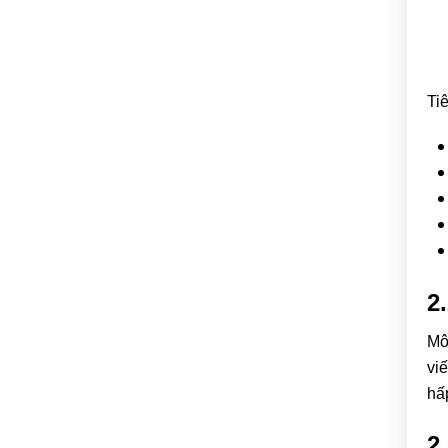
Ti
2
Mô
vi
hấ
2