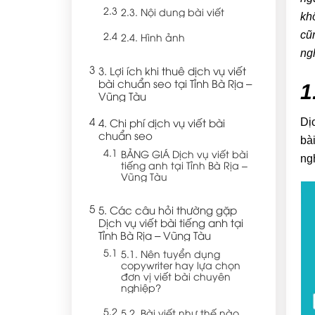
2.3. Nội dung bài viết
kh
cũ
2.4. Hình ảnh
ng
3. Lợi ích khi thuê dịch vụ viết
bài chuẩn seo tại Tỉnh Bà Rịa –
1
Vũng Tàu
4. Chi phí dịch vụ viết bài
Dị
chuẩn seo
bà
BẢNG GIÁ Dịch vụ viết bài
ng
tiếng anh tại Tỉnh Bà Rịa –
Vũng Tàu
5. Các câu hỏi thường gặp
Dịch vụ viết bài tiếng anh tại
Tỉnh Bà Rịa – Vũng Tàu
5.1. Nên tuyển dụng
copywriter hay lựa chọn
đơn vị viết bài chuyên
nghiệp?
5.2. Bài viết như thế nào