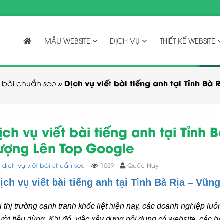
MẪU WEBSITE
DỊCH VỤ
THIẾT KẾ WEBSITE
Dịch vụ viết bài tiếng anh tại Tỉnh B
t bài chuẩn seo
»
ịch vụ viết bài tiếng anh tại Tỉnh
ượng Lên Top Google
,
dịch vụ viết bài chuẩn seo
-
1089 -
Quốc Huy
ịch vụ viết bài tiếng anh tại Tỉnh Bà Rịa – V
i thị trường cạnh tranh khốc liệt hiện nay, các doanh nghiệp lu
ười tiêu dùng. Khi đó, việc xây dựng nội dung có website, các 