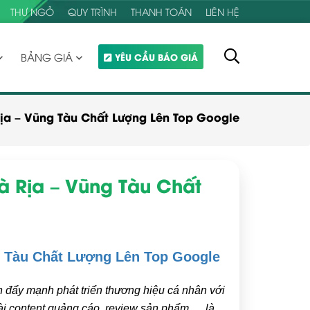
THƯ NGỎ
QUY TRÌNH
THANH TOÁN
LIÊN HỆ
BẢNG GIÁ
YÊU CẦU BÁO GIÁ
à Rịa – Vũng Tàu Chất Lượng Lên Top Google
 Bà Rịa – Vũng Tàu Chất
ũng Tàu Chất Lượng Lên Top Google
ôn đẩy mạnh phát triển thương hiệu cá nhân với
bài content quảng cáo, review sản phẩm,… là