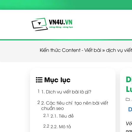
Kiến thức Content - Viết bài
»
dịch vụ viế
D
Mục lục
L
1. Dịch vụ viết bài là gì?
2. Các tiêu chí tạo nên bài viết
chuẩn seo
D
2.1. Tiêu đề
Vớ
2.2. Mô tả
ng