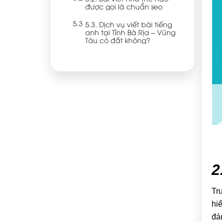
được gọi là chuẩn seo
5.3. Dịch vụ viết bài tiếng
anh tại Tỉnh Bà Rịa – Vũng
Tàu có đắt không?
2
Tr
hi
đá