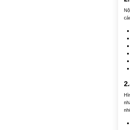
Nộ
cá
2
Hì
nh
nh