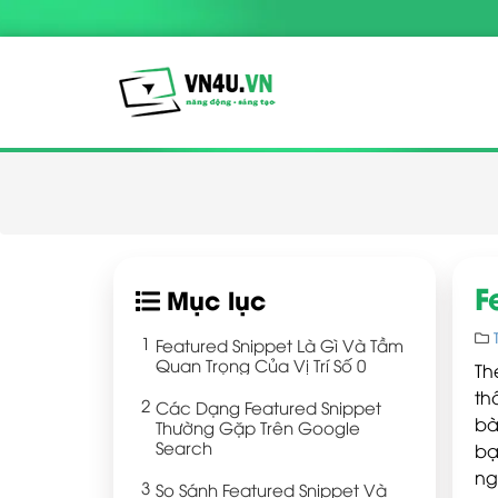
F
Mục lục
Featured Snippet Là Gì Và Tầm
Quan Trọng Của Vị Trí Số 0
Th
th
Các Dạng Featured Snippet
bà
Thường Gặp Trên Google
Search
bạ
ng
So Sánh Featured Snippet Và