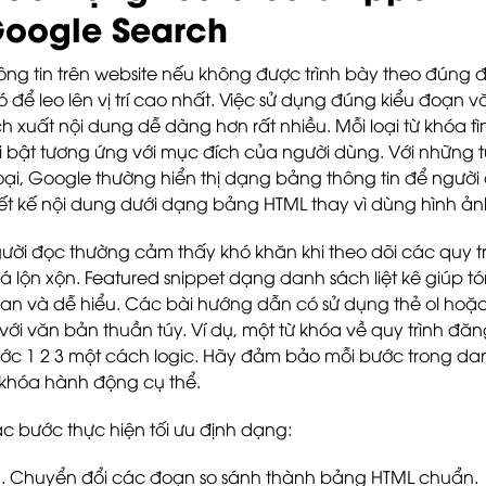
oogle Search
ông tin trên website nếu không được trình bày theo đúng 
ó để leo lên vị trí cao nhất. Việc sử dụng đúng kiểu đoạ
ích xuất nội dung dễ dàng hơn rất nhiều. Mỗi loại từ khóa 
i bật tương ứng với mục đích của người dùng. Với những t
oại, Google thường hiển thị dạng bảng thông tin để ngườ
iết kế nội dung dưới dạng bảng HTML thay vì dùng hình ản
ười đọc thường cảm thấy khó khăn khi theo dõi các quy t
á lộn xộn. Featured snippet dạng danh sách liệt kê giúp t
an và dễ hiểu. Các bài hướng dẫn có sử dụng thẻ ol hoặc 
 với văn bản thuần túy. Ví dụ, một từ khóa về quy trình đă
ớc 1 2 3 một cách logic. Hãy đảm bảo mỗi bước trong d
 khóa hành động cụ thể.
c bước thực hiện tối ưu định dạng:
Chuyển đổi các đoạn so sánh thành bảng HTML chuẩn.