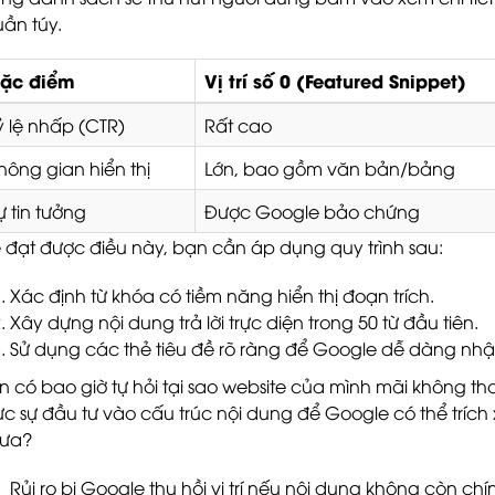
uần túy.
ặc điểm
Vị trí số 0 (Featured Snippet)
ỷ lệ nhấp (CTR)
Rất cao
hông gian hiển thị
Lớn, bao gồm văn bản/bảng
ự tin tưởng
Được Google bảo chứng
 đạt được điều này, bạn cần áp dụng quy trình sau:
Xác định từ khóa có tiềm năng hiển thị đoạn trích.
Xây dựng nội dung trả lời trực diện trong 50 từ đầu tiên.
Sử dụng các thẻ tiêu đề rõ ràng để Google dễ dàng nhận
n có bao giờ tự hỏi tại sao website của mình mãi không th
ực sự đầu tư vào cấu trúc nội dung để Google có thể tríc
ưa?
Rủi ro bị Google thu hồi vị trí nếu nội dung không còn chí