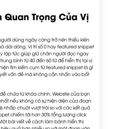
m Quan Trọng Của Vị
người dùng ngày càng trở nên thiếu kiên
 dài dòng. Vị trí số 0 hay featured snippet
ay lập tức giúp giữ chân người đọc ngay
rung bình từ 40 đến 60 từ để hiển thị tại vị
hiện tìm kiếm cụm từ featured snippet là gì
 quyết vấn đề mà không cần nhấn vào bất
iêu đề chứa từ khóa chính. Website của bạn
g nhất nếu không có sự hiện diện của đoạn
ỷ lệ nhấp chuột vượt trội so với các kết quả
ppet chiếm tới hơn 30% tổng lượng click
ột bài viết về cách làm bánh hiển thị
 hiệu quả hơn nhiều so với một đoạn văn