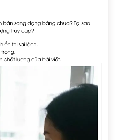
văn bản sang dạng bảng chưa? Tại sao
ượng truy cập?
ển thị sai lệch.
 trọng.
 chất lượng của bài viết.