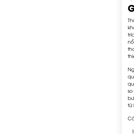
G
Th
kh
tr
nổ
th
th
Ng
qu
qu
so
bư
từ
Cá