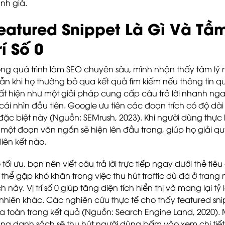
nh giá.
eatured Snippet Là Gì Và Tầ
rí Số 0
ong quá trình làm SEO chuyên sâu, mình nhận thấy tâm lý 
ẫn khi họ thường bỏ qua kết quả tìm kiếm nếu thông tin quá
ất hiện như một giải pháp cung cấp câu trả lời nhanh ng
 cái nhìn đầu tiên. Google ưu tiên các đoạn trích có độ dài t
í đặc biệt này (Nguồn: SEMrush, 2023). Khi người dùng thực 
ì một đoạn văn ngắn sẽ hiện lên đầu trang, giúp họ giải
 liên kết nào.
 tối ưu, bạn nên viết câu trả lời trực tiếp ngay dưới thẻ t
 thể gặp khó khăn trong việc thu hút traffic dù đã ở tran
ích này. Vị trí số 0 giúp tăng diện tích hiển thị và mang lại t
 nhiên khác. Các nghiên cứu thực tế cho thấy featured sni
a toàn trang kết quả (Nguồn: Search Engine Land, 2020). M
ng danh sách sẽ thu hút người dùng bấm vào xem chi tiết