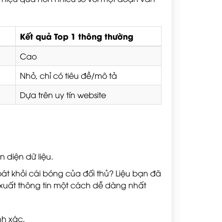
Kết quả Top 1 thông thường
Cao
Nhỏ, chỉ có tiêu đề/mô tả
Dựa trên uy tín website
 diện dữ liệu.
oát khỏi cái bóng của đối thủ? Liệu bạn đã
h xuất thông tin một cách dễ dàng nhất
nh xác.