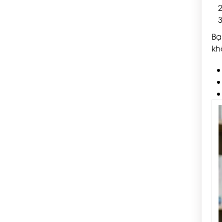
Bạ
kh