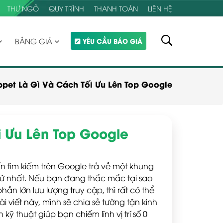
THƯ NGỎ
QUY TRÌNH
THANH TOÁN
LIÊN HỆ
BẢNG GIÁ
YÊU CẦU BÁO GIÁ
ppet Là Gì Và Cách Tối Ưu Lên Top Google
i Ưu Lên Top Google
ấn tìm kiếm trên Google trả về một khung
thứ nhất. Nếu bạn đang thắc mắc tại sao
ần lớn lưu lượng truy cập, thì rất có thể
i viết này, mình sẽ chia sẻ tường tận kinh
 kỹ thuật giúp bạn chiếm lĩnh vị trí số 0