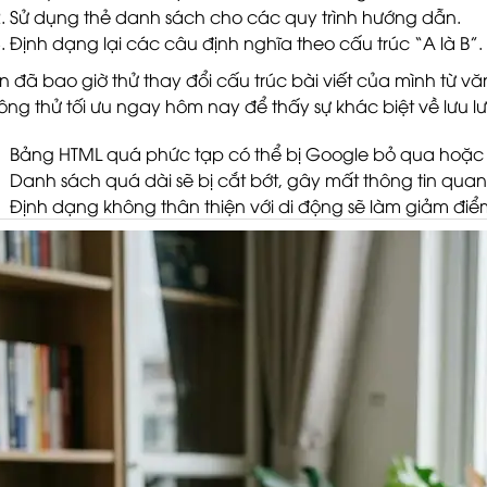
Sử dụng thẻ danh sách cho các quy trình hướng dẫn.
Định dạng lại các câu định nghĩa theo cấu trúc “A là B”.
n đã bao giờ thử thay đổi cấu trúc bài viết của mình từ 
ông thử tối ưu ngay hôm nay để thấy sự khác biệt về lưu l
Bảng HTML quá phức tạp có thể bị Google bỏ qua hoặc hi
Danh sách quá dài sẽ bị cắt bớt, gây mất thông tin quan
Định dạng không thân thiện với di động sẽ làm giảm điểm