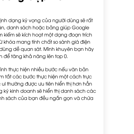
định dạng kỳ vọng của người dùng sẽ rất
n văn, danh sách hoặc bảng giúp Google
tìm kiếm sẽ kích hoạt một dạng đoạn trích
ừ khóa mang tính chất so sánh giá điện
i dùng dễ quan sát. Mình khuyên bạn hãy
h để tăng khả năng lên top 0.
rình thực hiện nhiều bước nếu văn bản
óm tắt các bước thực hiện một cách trực
ul thường được ưu tiên hiển thị hơn hẳn
ng ký kinh doanh sẽ hiển thị danh sách các
anh sách của bạn đều ngắn gọn và chứa