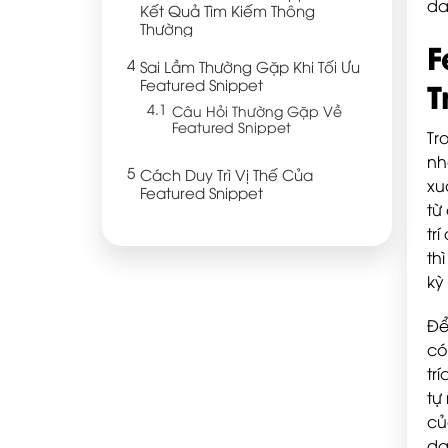
da
Kết Quả Tìm Kiếm Thông
Thường
F
Sai Lầm Thường Gặp Khi Tối Ưu
Featured Snippet
T
Câu Hỏi Thường Gặp Về
Featured Snippet
Tr
nh
Cách Duy Trì Vị Thế Của
xu
Featured Snippet
từ
tr
th
kỳ
Để
có
tr
tự
củ
dạ