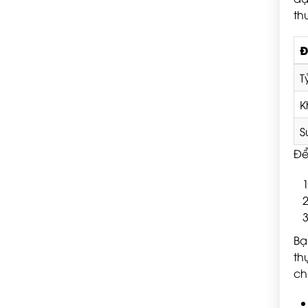
th
Đ
T
K
S
Để
Bạ
th
ch