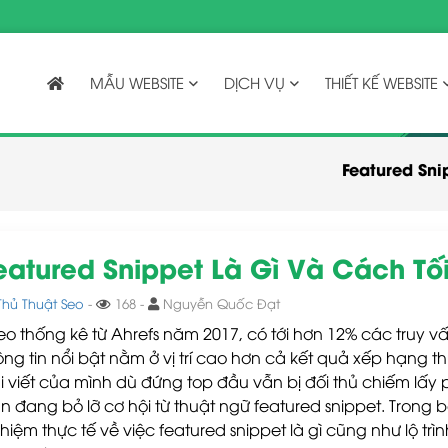
MẪU WEBSITE
DỊCH VỤ
THIẾT KẾ WEBSITE
Featured Sni
eatured Snippet Là Gì Và Cách Tố
Thủ Thuật Seo
-
168 -
Nguyễn Quốc Đạt
eo thống kê từ Ahrefs năm 2017, có tới hơn 12% các truy v
ông tin nổi bật nằm ở vị trí cao hơn cả kết quả xếp hạng 
i viết của mình dù đứng top đầu vẫn bị đối thủ chiếm lấy ph
n đang bỏ lỡ cơ hội từ thuật ngữ featured snippet. Trong bà
hiệm thực tế về việc featured snippet là gì cũng như lộ trình