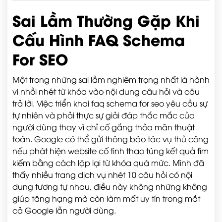
Sai Lầm Thường Gặp Khi
Cấu Hình FAQ Schema
For SEO
Một trong những sai lầm nghiêm trọng nhất là hành
vi nhồi nhét từ khóa vào nội dung câu hỏi và câu
trả lời. Việc triển khai faq schema for seo yêu cầu sự
tự nhiên và phải thực sự giải đáp thắc mắc của
người dùng thay vì chỉ cố gắng thỏa mãn thuật
toán. Google có thể gửi thông báo tác vụ thủ công
nếu phát hiện website cố tình thao túng kết quả tìm
kiếm bằng cách lặp lại từ khóa quá mức. Mình đã
thấy nhiều trang dịch vụ nhét 10 câu hỏi có nội
dung tương tự nhau, điều này không những không
giúp tăng hạng mà còn làm mất uy tín trong mắt
cả Google lẫn người dùng.