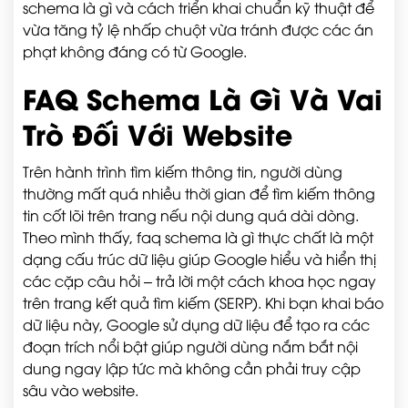
schema là gì và cách triển khai chuẩn kỹ thuật để
vừa tăng tỷ lệ nhấp chuột vừa tránh được các án
phạt không đáng có từ Google.
FAQ Schema Là Gì Và Vai
Trò Đối Với Website
Trên hành trình tìm kiếm thông tin, người dùng
thường mất quá nhiều thời gian để tìm kiếm thông
tin cốt lõi trên trang nếu nội dung quá dài dòng.
Theo mình thấy, faq schema là gì thực chất là một
dạng cấu trúc dữ liệu giúp Google hiểu và hiển thị
các cặp câu hỏi – trả lời một cách khoa học ngay
trên trang kết quả tìm kiếm (SERP). Khi bạn khai báo
dữ liệu này, Google sử dụng dữ liệu để tạo ra các
đoạn trích nổi bật giúp người dùng nắm bắt nội
dung ngay lập tức mà không cần phải truy cập
sâu vào website.