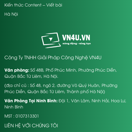
Kiến thức Content – Viết bài
Hà Nội
Công Ty TNHH Giải Pháp Công Nghệ VN4U
Văn phòng:
Số 48B, Phố Phúc Minh, Phường Phúc Diễn,
Quận Bắc Từ Liêm, Hà Nội.
(địa chỉ cũ : Số 48, ngõ 2, đường Võ Quý Huân, Phường
Phúc Diễn, Quận Bắc Từ Liêm, Thành phố Hà Nội)
Văn Phòng Tại Ninh Bình:
Đội 1, Văn Lâm, Ninh Hải, Hoa Lư,
Ninh Bình
MST : 0107313301
LIÊN HỆ VỚI CHÚNG TÔI