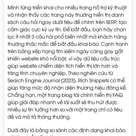
Mình từng triển khai cho nhiều trang hỗ trợ kỹ thuật
và nhận thấy các trang này thường hiển thị danh
sách câu hỏi ngay dưới tiêu đề chính trên SERP, tạo
cảm giác cực kỳ uy tín. Để bắt đầu, bạn hãy chọn
lọc ít nhất 3 câu hỏi phổ biến nhất mà khách hàng
thường thắc mắc để bắt đầu khai báo. Cạnh tranh
trên bảng xếp hạng tìm kiếm ngày càng gay gắt
khiến website khó nổi bật, vì vậy dữ liệu cấu trúc
giúp website chiếm diện tích hiển thị lớn hơn và
tăng tính chuyên nghiệp. Theo nghiên cứu từ
Search Engine Journal (2023), Rich Snippets có thể
giúp tăng mức độ nhận diện thương hiệu đáng kể.
Chẳng hạn, một trang blog tài chính hiển thị FAQ
giúp giải đáp nhanh về lãi suất sẽ thu hút được
nhiều sự tin tưởng hơn so với một trang chỉ có tiêu
đề và mô tả thông thường.
Dưới đây là bảng so sánh các định dạng khai báo