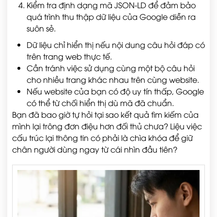
Kiểm tra định dạng mã JSON-LD để đảm bảo
quá trình thu thập dữ liệu của Google diễn ra
suôn sẻ.
Dữ liệu chỉ hiển thị nếu nội dung câu hỏi đáp có
trên trang web thực tế.
Cần tránh việc sử dụng cùng một bộ câu hỏi
cho nhiều trang khác nhau trên cùng website.
Nếu website của bạn có độ uy tín thấp, Google
có thể từ chối hiển thị dù mã đã chuẩn.
Bạn đã bao giờ tự hỏi tại sao kết quả tìm kiếm của
mình lại trông đơn điệu hơn đối thủ chưa? Liệu việc
cấu trúc lại thông tin có phải là chìa khóa để giữ
chân người dùng ngay từ cái nhìn đầu tiên?