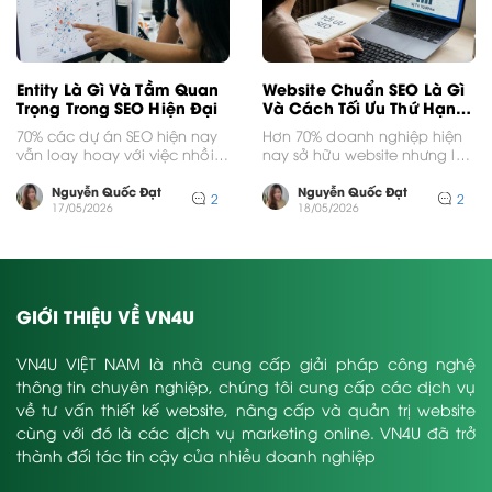
Entity Là Gì Và Tầm Quan
Website Chuẩn SEO Là Gì
Trọng Trong SEO Hiện Đại
Và Cách Tối Ưu Thứ Hạng
Nhanh
70% các dự án SEO hiện nay
Hơn 70% doanh nghiệp hiện
vẫn loay hoay với việc nhồi
nay sở hữu website nhưng lại
nhét từ khóa trong khi...
không thể tiếp cận khách
hàng mục...
Nguyễn Quốc Đạt
Nguyễn Quốc Đạt
2
2
17/05/2026
18/05/2026
GIỚI THIỆU VỀ VN4U
VN4U VIỆT NAM là nhà cung cấp giải pháp công nghệ
thông tin chuyên nghiệp, chúng tôi cung cấp các dịch vụ
về tư vấn thiết kế website, nâng cấp và quản trị website
cùng với đó là các dịch vụ marketing online. VN4U đã trở
thành đối tác tin cậy của nhiều doanh nghiệp