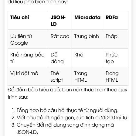
dữ liệu phổ biến hiện nay:
Tiêu chí
JSON-
Microdata
RDFa
LD
Ưu tiên từ
Rất cao
Trung bình
Thấp
Google
Khả năng bảo
Dễ
Khó
Phức
trì
dàng
tạp
Vị trí đặt mã
Thẻ
Trong
Trong
script
HTML
HTML
Để đảm bảo hiệu quả, bạn nên thực hiện theo quy
trình sau:
Tổng hợp bộ câu hỏi thực tế từ người dùng.
Viết câu trả lời ngắn gọn, súc tích dưới 200 ký tự.
Chuyển đổi nội dung sang định dạng mã
JSON-LD.