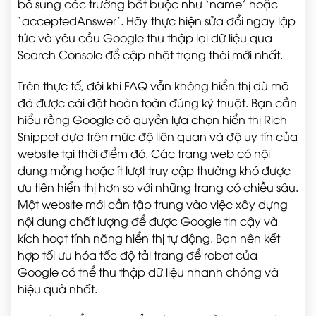
bổ sung các trường bắt buộc như ‘name’ hoặc
‘acceptedAnswer’. Hãy thực hiện sửa đổi ngay lập
tức và yêu cầu Google thu thập lại dữ liệu qua
Search Console để cập nhật trạng thái mới nhất.
Trên thực tế, đôi khi FAQ vẫn không hiển thị dù mã
đã được cài đặt hoàn toàn đúng kỹ thuật. Bạn cần
hiểu rằng Google có quyền lựa chọn hiển thị Rich
Snippet dựa trên mức độ liên quan và độ uy tín của
website tại thời điểm đó. Các trang web có nội
dung mỏng hoặc ít lượt truy cập thường khó được
ưu tiên hiển thị hơn so với những trang có chiều sâu.
Một website mới cần tập trung vào việc xây dựng
nội dung chất lượng để được Google tin cậy và
kích hoạt tính năng hiển thị tự động. Bạn nên kết
hợp tối ưu hóa tốc độ tải trang để robot của
Google có thể thu thập dữ liệu nhanh chóng và
hiệu quả nhất.