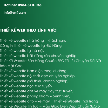
Hotline: 0984.510.136
info@vn4u.vn
THIẾT KẾ WEB THEO LĨNH VỰC
Thiết kế website nhà hàng – khách sạn
,
Công ty thiết kế website tại Đà Nẵng
,
Thiết kế website tại hà nội
,
Thiết kế website bất động sản chuyên nghiệp
,
Thiết Kế Website Bán Hàng Chuẩn SEO Tối Ưu Chuyển Đổi Và
Bảo Mật Cao
,
Thiết kế website bán điện thoại di động
,
Thiết kế website nội thất đẹp chuyên nghiệp
,
Thiết kế website giới thiệu doanh nghiệp
,
Thiết kế website học trực tuyến
,
Thiết kế website đặt vé máy bay trực tuyến
,
Thiết kế website phòng khám – bệnh viện
,
Thiết kế website ô tô – xe máy
,
Thiết kế Website Thời Trang
,
Thiết Kế Website Tin Tức – Mẫu Giao Diện Đẹp, Chuẩn SEO &