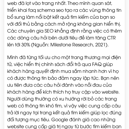
web đã lọt vào trang nhất. Theo mình quan sát,
triển khai faq schema seo tạo ra các vùng thông tin
bổ sung làm nổi bật kết quả tìm kiếm của bạn so
với đối thủ bằng cách mở rộng không gian hiển thị.
Các chuyên gia SEO khẳng định rằng việc có thêm
các dòng câu hỏi bên dưới tiêu đề làm tăng CTR
lên tới 30% (Nguồn: Milestone Research, 2021).
Mình đã từng tối ưu cho một trang thương mại điện
tử, việc hiển thị chính sách đổi trả qua FAQ giúp
khách hàng quyết định mua sắm nhanh hơn vì họ
có được thông tin bảo đảm ngay lập tức. Bạn nên
ưu tiên đưa các câu hỏi đánh vào nỗi đau của
khách hàng để kích thích họ truy cập vào website.
Người dùng thường có xu hướng rời bỏ các trang
web có thông tin khó tìm, vì vậy việc cung cấp câu
trả lời ngay tại trang kết quả tìm kiếm giúp lọc đúng
đối tượng mục tiêu. Google đánh giá cao những
website cung cấp giá trị ngay từ bước tìm kiếm ban