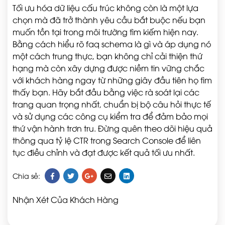
Tối ưu hóa dữ liệu cấu trúc không còn là một lựa
chọn mà đã trở thành yêu cầu bắt buộc nếu bạn
muốn tồn tại trong môi trường tìm kiếm hiện nay.
Bằng cách hiểu rõ faq schema là gì và áp dụng nó
một cách trung thực, bạn không chỉ cải thiện thứ
hạng mà còn xây dựng được niềm tin vững chắc
với khách hàng ngay từ những giây đầu tiên họ tìm
thấy bạn. Hãy bắt đầu bằng việc rà soát lại các
trang quan trọng nhất, chuẩn bị bộ câu hỏi thực tế
và sử dụng các công cụ kiểm tra để đảm bảo mọi
thứ vận hành trơn tru. Đừng quên theo dõi hiệu quả
thông qua tỷ lệ CTR trong Search Console để liên
tục điều chỉnh và đạt được kết quả tối ưu nhất.
Chia sẻ:
Nhận Xét Của Khách Hàng