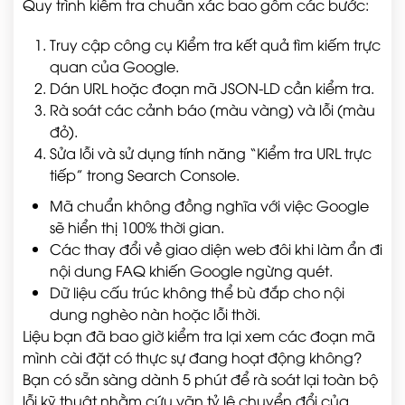
Quy trình kiểm tra chuẩn xác bao gồm các bước:
Truy cập công cụ Kiểm tra kết quả tìm kiếm trực
quan của Google.
Dán URL hoặc đoạn mã JSON-LD cần kiểm tra.
Rà soát các cảnh báo (màu vàng) và lỗi (màu
đỏ).
Sửa lỗi và sử dụng tính năng “Kiểm tra URL trực
tiếp” trong Search Console.
Mã chuẩn không đồng nghĩa với việc Google
sẽ hiển thị 100% thời gian.
Các thay đổi về giao diện web đôi khi làm ẩn đi
nội dung FAQ khiến Google ngừng quét.
Dữ liệu cấu trúc không thể bù đắp cho nội
dung nghèo nàn hoặc lỗi thời.
Liệu bạn đã bao giờ kiểm tra lại xem các đoạn mã
mình cài đặt có thực sự đang hoạt động không?
Bạn có sẵn sàng dành 5 phút để rà soát lại toàn bộ
lỗi kỹ thuật nhằm cứu vãn tỷ lệ chuyển đổi của