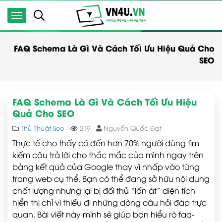
FAQ Schema Là Gì Và Cách Tối Ưu Hiệu Quả Cho
SEO
FAQ Schema Là Gì Và Cách Tối Ưu Hiệu
Quả Cho SEO
Thủ Thuật Seo
-
219 -
Nguyễn Quốc Đạt
Thực tế cho thấy có đến hơn 70% người dùng tìm
kiếm câu trả lời cho thắc mắc của mình ngay trên
bảng kết quả của Google thay vì nhấp vào từng
trang web cụ thể. Bạn có thể đang sở hữu nội dung
chất lượng nhưng lại bị đối thủ “lấn át” diện tích
hiển thị chỉ vì thiếu đi những dòng câu hỏi đáp trực
quan. Bài viết này mình sẽ giúp bạn hiểu rõ faq-