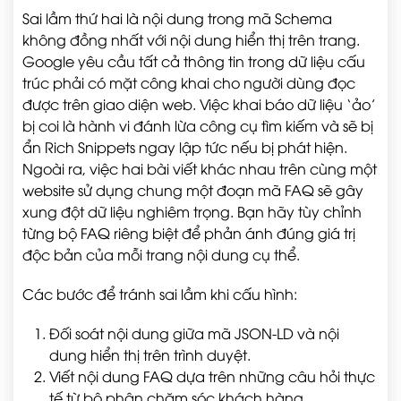
Sai lầm thứ hai là nội dung trong mã Schema
không đồng nhất với nội dung hiển thị trên trang.
Google yêu cầu tất cả thông tin trong dữ liệu cấu
trúc phải có mặt công khai cho người dùng đọc
được trên giao diện web. Việc khai báo dữ liệu ‘ảo’
bị coi là hành vi đánh lừa công cụ tìm kiếm và sẽ bị
ẩn Rich Snippets ngay lập tức nếu bị phát hiện.
Ngoài ra, việc hai bài viết khác nhau trên cùng một
website sử dụng chung một đoạn mã FAQ sẽ gây
xung đột dữ liệu nghiêm trọng. Bạn hãy tùy chỉnh
từng bộ FAQ riêng biệt để phản ánh đúng giá trị
độc bản của mỗi trang nội dung cụ thể.
Các bước để tránh sai lầm khi cấu hình:
Đối soát nội dung giữa mã JSON-LD và nội
dung hiển thị trên trình duyệt.
Viết nội dung FAQ dựa trên những câu hỏi thực
tế từ bộ phận chăm sóc khách hàng.