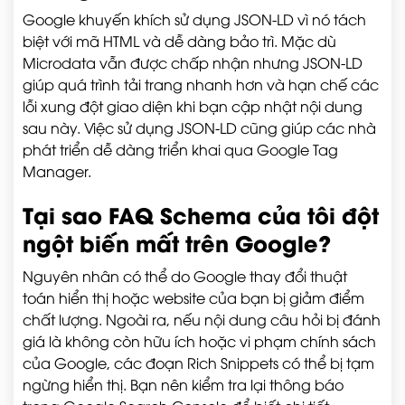
Google khuyến khích sử dụng JSON-LD vì nó tách
biệt với mã HTML và dễ dàng bảo trì. Mặc dù
Microdata vẫn được chấp nhận nhưng JSON-LD
giúp quá trình tải trang nhanh hơn và hạn chế các
lỗi xung đột giao diện khi bạn cập nhật nội dung
sau này. Việc sử dụng JSON-LD cũng giúp các nhà
phát triển dễ dàng triển khai qua Google Tag
Manager.
Tại sao FAQ Schema của tôi đột
ngột biến mất trên Google?
Nguyên nhân có thể do Google thay đổi thuật
toán hiển thị hoặc website của bạn bị giảm điểm
chất lượng. Ngoài ra, nếu nội dung câu hỏi bị đánh
giá là không còn hữu ích hoặc vi phạm chính sách
của Google, các đoạn Rich Snippets có thể bị tạm
ngừng hiển thị. Bạn nên kiểm tra lại thông báo