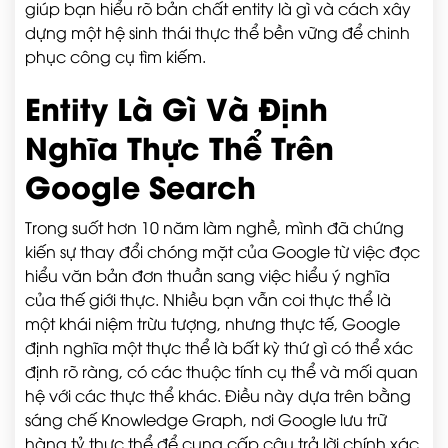
giúp bạn hiểu rõ bản chất entity là gì và cách xây
dựng một hệ sinh thái thực thể bền vững để chinh
phục công cụ tìm kiếm.
Entity Là Gì Và Định
Nghĩa Thực Thể Trên
Google Search
Trong suốt hơn 10 năm làm nghề, mình đã chứng
kiến sự thay đổi chóng mặt của Google từ việc đọc
hiểu văn bản đơn thuần sang việc hiểu ý nghĩa
của thế giới thực. Nhiều bạn vẫn coi thực thể là
một khái niệm trừu tượng, nhưng thực tế, Google
định nghĩa một thực thể là bất kỳ thứ gì có thể xác
định rõ ràng, có các thuộc tính cụ thể và mối quan
hệ với các thực thể khác. Điều này dựa trên bằng
sáng chế Knowledge Graph, nơi Google lưu trữ
hàng tỷ thực thể để cung cấp câu trả lời chính xác