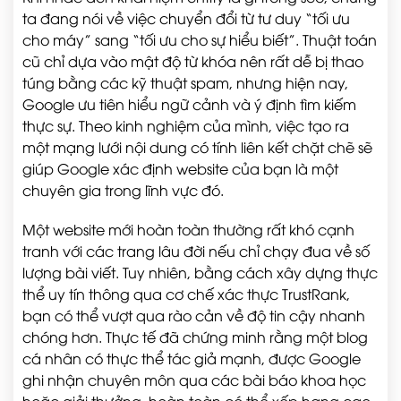
ta đang nói về việc chuyển đổi từ tư duy “tối ưu
cho máy” sang “tối ưu cho sự hiểu biết”. Thuật toán
cũ chỉ dựa vào mật độ từ khóa nên rất dễ bị thao
túng bằng các kỹ thuật spam, nhưng hiện nay,
Google ưu tiên hiểu ngữ cảnh và ý định tìm kiếm
thực sự. Theo kinh nghiệm của mình, việc tạo ra
một mạng lưới nội dung có tính liên kết chặt chẽ sẽ
giúp Google xác định website của bạn là một
chuyên gia trong lĩnh vực đó.
Một website mới hoàn toàn thường rất khó cạnh
tranh với các trang lâu đời nếu chỉ chạy đua về số
lượng bài viết. Tuy nhiên, bằng cách xây dựng thực
thể uy tín thông qua cơ chế xác thực TrustRank,
bạn có thể vượt qua rào cản về độ tin cậy nhanh
chóng hơn. Thực tế đã chứng minh rằng một blog
cá nhân có thực thể tác giả mạnh, được Google
ghi nhận chuyên môn qua các bài báo khoa học