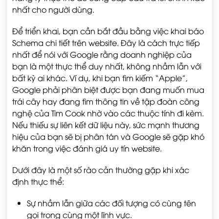
nhất cho người dùng.
Để triển khai, bạn cần bắt đầu bằng việc khai báo
Schema chi tiết trên website. Đây là cách trực tiếp
nhất để nói với Google rằng doanh nghiệp của
bạn là một thực thể duy nhất, không nhầm lẫn với
bất kỳ ai khác. Ví dụ, khi bạn tìm kiếm “Apple”,
Google phải phân biệt được bạn đang muốn mua
trái cây hay đang tìm thông tin về tập đoàn công
nghệ của Tim Cook nhờ vào các thuộc tính đi kèm.
Nếu thiếu sự liên kết dữ liệu này, sức mạnh thương
hiệu của bạn sẽ bị phân tán và Google sẽ gặp khó
khăn trong việc đánh giá uy tín website.
Dưới đây là một số rào cản thường gặp khi xác
định thực thể:
Sự nhầm lẫn giữa các đối tượng có cùng tên
gọi trong cùng một lĩnh vực.