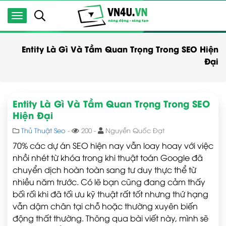
Entity Là Gì Và Tầm Quan Trọng Trong SEO Hiện
Đại
Entity Là Gì Và Tầm Quan Trọng Trong SEO
Hiện Đại
Thủ Thuật Seo
-
200 -
Nguyễn Quốc Đạt
70% các dự án SEO hiện nay vẫn loay hoay với việc
nhồi nhét từ khóa trong khi thuật toán Google đã
chuyển dịch hoàn toàn sang tư duy thực thể từ
nhiều năm trước. Có lẽ bạn cũng đang cảm thấy
bối rối khi đã tối ưu kỹ thuật rất tốt nhưng thứ hạng
vẫn dậm chân tại chỗ hoặc thường xuyên biến
động thất thường. Thông qua bài viết này, mình sẽ