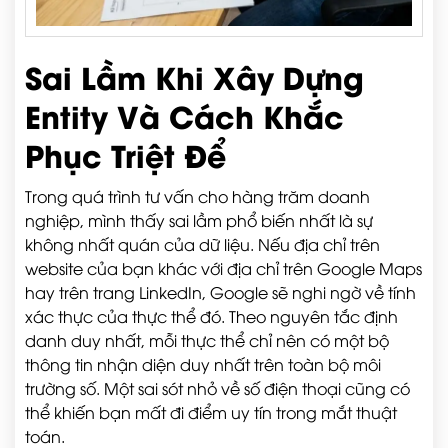
Sai Lầm Khi Xây Dựng
Entity Và Cách Khắc
Phục Triệt Để
Trong quá trình tư vấn cho hàng trăm doanh
nghiệp, mình thấy sai lầm phổ biến nhất là sự
không nhất quán của dữ liệu. Nếu địa chỉ trên
website của bạn khác với địa chỉ trên Google Maps
hay trên trang LinkedIn, Google sẽ nghi ngờ về tính
xác thực của thực thể đó. Theo nguyên tắc định
danh duy nhất, mỗi thực thể chỉ nên có một bộ
thông tin nhận diện duy nhất trên toàn bộ môi
trường số. Một sai sót nhỏ về số điện thoại cũng có
thể khiến bạn mất đi điểm uy tín trong mắt thuật
toán.