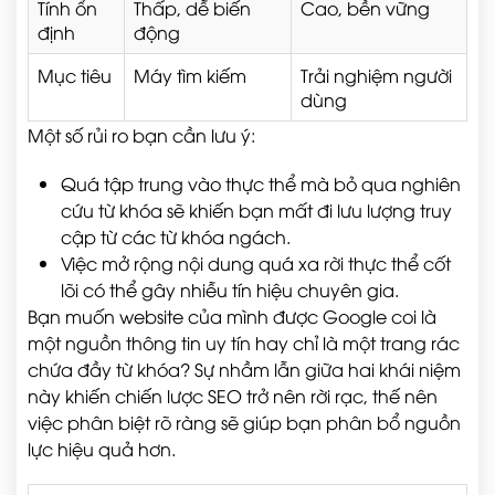
Tính ổn
Thấp, dễ biến
Cao, bền vững
định
động
Mục tiêu
Máy tìm kiếm
Trải nghiệm người
dùng
Một số rủi ro bạn cần lưu ý:
Quá tập trung vào thực thể mà bỏ qua nghiên
cứu từ khóa sẽ khiến bạn mất đi lưu lượng truy
cập từ các từ khóa ngách.
Việc mở rộng nội dung quá xa rời thực thể cốt
lõi có thể gây nhiễu tín hiệu chuyên gia.
Bạn muốn website của mình được Google coi là
một nguồn thông tin uy tín hay chỉ là một trang rác
chứa đầy từ khóa? Sự nhầm lẫn giữa hai khái niệm
này khiến chiến lược SEO trở nên rời rạc, thế nên
việc phân biệt rõ ràng sẽ giúp bạn phân bổ nguồn
lực hiệu quả hơn.