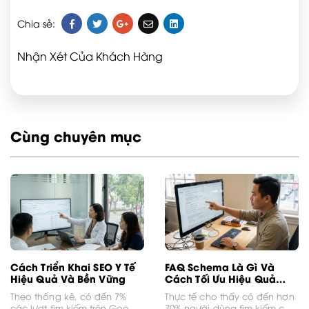
Chia sẻ:
Nhận Xét Của Khách Hàng
Cùng chuyên mục
Cách Triển Khai SEO Y Tế
FAQ Schema Là Gì Và
Hiệu Quả Và Bền Vững
Cách Tối Ưu Hiệu Quả
Cho SEO
Theo thống kê, có đến 7%
Thực tế cho thấy có đến hơn
các lượt tìm kiếm trên Google
70% người dùng tìm kiếm câu