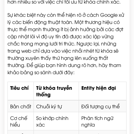
hơn nhiều so với việc chỉ tối ưu từ khóa chính xác.
Sự khác biệt này còn thể hiện rõ ở cách Google xử
lý các biến động thuật toán. Một thương hiệu có
thực thể mạnh thường ít bị ảnh hưởng bởi các đợt
cập nhật lõi vì độ uy tín đã được xác lập vững
chắc trong mạng lưới tri thức. Ngược lại, những
trang web chỉ dựa vào việc nhồi nhét từ khóa sẽ
thường xuyên thấy thứ hạng lên xuống thất
thường. Để giúp bạn hình dung rõ hơn, hãy tham
khảo bảng so sánh dưới đây:
Tiêu chí
Từ khóa truyền
Entity hiện đại
thống
Bản chất
Chuỗi ký tự
Đối tượng cụ thể
Cơ chế
So khớp chính
Phân tích ngữ
hiểu
xác
nghĩa