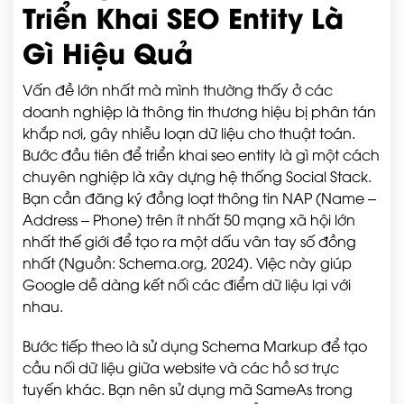
Triển Khai SEO Entity Là
Gì Hiệu Quả
Vấn đề lớn nhất mà mình thường thấy ở các
doanh nghiệp là thông tin thương hiệu bị phân tán
khắp nơi, gây nhiễu loạn dữ liệu cho thuật toán.
Bước đầu tiên để triển khai seo entity là gì một cách
chuyên nghiệp là xây dựng hệ thống Social Stack.
Bạn cần đăng ký đồng loạt thông tin NAP (Name –
Address – Phone) trên ít nhất 50 mạng xã hội lớn
nhất thế giới để tạo ra một dấu vân tay số đồng
nhất (Nguồn: Schema.org, 2024). Việc này giúp
Google dễ dàng kết nối các điểm dữ liệu lại với
nhau.
Bước tiếp theo là sử dụng Schema Markup để tạo
cầu nối dữ liệu giữa website và các hồ sơ trực
tuyến khác. Bạn nên sử dụng mã SameAs trong