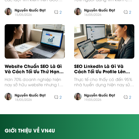
hằng ngày liên quan đến
trả lời cho thắc mắc...
sức...
Nguyễn Quốc Đạt
Nguyễn Quốc Đạt
2
2
15/05/2026
16/05/2026
Website Chuẩn SEO Là Gì
SEO LinkedIn Là Gì Và
Và Cách Tối Ưu Thứ Hạng
Cách Tối Ưu Profile Lên
Nhanh
Top Đầu
Hơn 70% doanh nghiệp hiện
Thực tế cho thấy có đến 95%
nay sở hữu website nhưng lại
nhà tuyển dụng hiện nay sử
không thể tiếp cận khách
dụng mạng xã hội này...
hàng mục...
Nguyễn Quốc Đạt
Nguyễn Quốc Đạt
2
2
18/05/2026
19/05/2026
GIỚI THIỆU VỀ VN4U