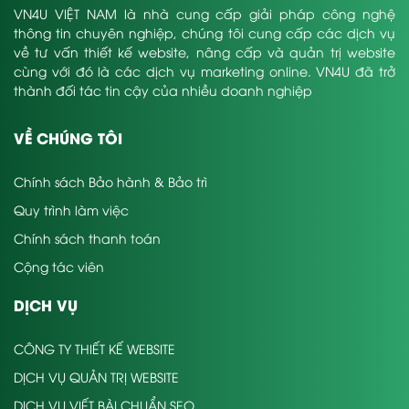
VN4U VIỆT NAM là nhà cung cấp giải pháp công nghệ
thông tin chuyên nghiệp, chúng tôi cung cấp các dịch vụ
về tư vấn thiết kế website, nâng cấp và quản trị website
cùng với đó là các dịch vụ marketing online. VN4U đã trở
thành đối tác tin cậy của nhiều doanh nghiệp
VỀ CHÚNG TÔI
Chính sách Bảo hành & Bảo trì
Quy trình làm việc
Chính sách thanh toán
Cộng tác viên
DỊCH VỤ
CÔNG TY THIẾT KẾ WEBSITE
DỊCH VỤ QUẢN TRỊ WEBSITE
DỊCH VỤ VIẾT BÀI CHUẨN SEO