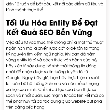
đến 12 tuần để bắt đầu kết nối các điểm dữ liệu và
hình thành thực thể.
Tối Ưu Hóa Entity Để Đạt
Kết Quả SEO Bền Vững
Việc đầu tư vào thực thể không chỉ là một thủ thuật
ngắn hạn mà là chiến lược cốt lõi để tồn tại trong
kỷ nguyên tìm kiếm ngữ nghĩa. Khi bạn đã nắm
vững entity là gì và cách thức vận hành của nó,
hãy kiên trì xây dựng hệ sinh thái thông tin đồng
nhất để nhận được sự tin tưởng tuyệt đối từ
Google. Ngay bây giờ, bạn hãy thực hiện rà soát
lại toàn bộ hệ thống Schema và các hồ sơ mạng
xã hội của mình. Chỉ khi dữ liệu của bạn thực sự
sạch và nhất quán, sức mạnh từ các liên kết mới có
thể phát huy tối đa tác dụng giúp website bứt phá
trên bảng xếp hạng.