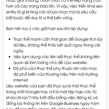
hoặc giải thưởng, hoàn toàn có thể xếp hạng cao
hơn cả các trang báo lớn. Vì vậy, việc triển khai seo
entity là gì không còn là lựa chọn mà là yêu cầu
bắt buộc để duy trì vị thế bền vững.
Bạn nên lưu ý các giới hạn sau khi áp dụng:
Thực thể mạnh cần thời gian để Google tích lũy
dữ liệu, không thể thấy kết quả ngay trong vài
ngày.
Việc lạm dụng các liên kết thực thể không liên
quan sẽ làm loãng chủ đề của website.
Độ phủ của thực thể phụ thuộc lớn vào mức
độ phổ biến của thương hiệu trên môi trường
Internet.
Liệu website của bạn đã thực sự là một thực thể
trong mắt Google hay chỉ là một tập hợp các từ
khóa rời rạc? Hãy bắt đầu bằng việc đăng ký và
đồng bộ thông tin trên Google Business ngay hôm