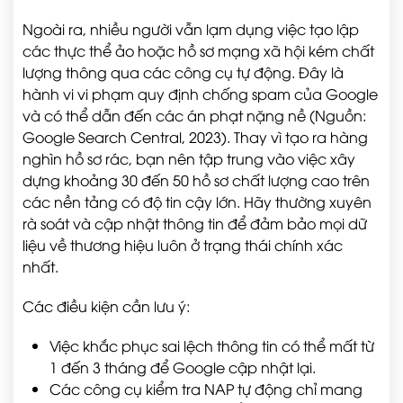
Ngoài ra, nhiều người vẫn lạm dụng việc tạo lập
các thực thể ảo hoặc hồ sơ mạng xã hội kém chất
lượng thông qua các công cụ tự động. Đây là
hành vi vi phạm quy định chống spam của Google
và có thể dẫn đến các án phạt nặng nề (Nguồn:
Google Search Central, 2023). Thay vì tạo ra hàng
nghìn hồ sơ rác, bạn nên tập trung vào việc xây
dựng khoảng 30 đến 50 hồ sơ chất lượng cao trên
các nền tảng có độ tin cậy lớn. Hãy thường xuyên
rà soát và cập nhật thông tin để đảm bảo mọi dữ
liệu về thương hiệu luôn ở trạng thái chính xác
nhất.
Các điều kiện cần lưu ý:
Việc khắc phục sai lệch thông tin có thể mất từ
1 đến 3 tháng để Google cập nhật lại.
Các công cụ kiểm tra NAP tự động chỉ mang