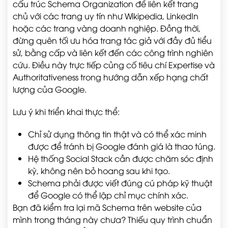
cấu trúc Schema Organization để liên kết trang
chủ với các trang uy tín như Wikipedia, LinkedIn
hoặc các trang vàng doanh nghiệp. Đồng thời,
đừng quên tối ưu hóa trang tác giả với đầy đủ tiểu
sử, bằng cấp và liên kết đến các công trình nghiên
cứu. Điều này trực tiếp củng cố tiêu chí Expertise và
Authoritativeness trong hướng dẫn xếp hạng chất
lượng của Google.
Lưu ý khi triển khai thực thể:
Chỉ sử dụng thông tin thật và có thể xác minh
được để tránh bị Google đánh giá là thao túng.
Hệ thống Social Stack cần được chăm sóc định
kỳ, không nên bỏ hoang sau khi tạo.
Schema phải được viết đúng cú pháp kỹ thuật
để Google có thể lập chỉ mục chính xác.
Bạn đã kiểm tra lại mã Schema trên website của
mình trong tháng này chưa? Thiếu quy trình chuẩn