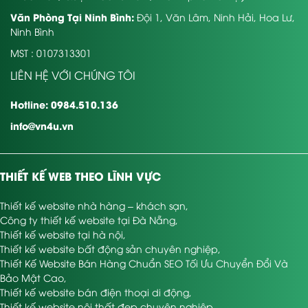
Văn Phòng Tại Ninh Bình:
Đội 1, Văn Lâm, Ninh Hải, Hoa Lư,
Ninh Bình
MST : 0107313301
LIÊN HỆ VỚI CHÚNG TÔI
Hotline: 0984.510.136
info@vn4u.vn
THIẾT KẾ WEB THEO LĨNH VỰC
Thiết kế website nhà hàng – khách sạn
,
Công ty thiết kế website tại Đà Nẵng
,
Thiết kế website tại hà nội
,
Thiết kế website bất động sản chuyên nghiệp
,
Thiết Kế Website Bán Hàng Chuẩn SEO Tối Ưu Chuyển Đổi Và
Bảo Mật Cao
,
Thiết kế website bán điện thoại di động
,
Thiết kế website nội thất đẹp chuyên nghiệp
,