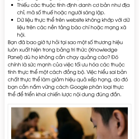
Thiếu các thuộc tính định danh cơ bản như địa
chỉ, mã số thuế hoặc người sáng lập.
Dữ liệu thực thể trên website không khớp với dữ
liệu trên các nền tảng báo chí hoặc mạng xã
hội.
Bạn đã bao giờ tự hỏi tại sao một số thương hiệu
luôn xuất hiện trong bảng tri thức (Knowledge
Panel) dù họ không cần chạy quảng cáo? Đó
chính là sức mạnh của việc tối ưu hóa các thuộc
tính thực thể một cách đồng bộ. Việc hiểu sai bản
chất thực thể làm giảm hiệu quả xếp hạng, do đó
bạn cần nắm vững cách Google phân loại thực
thể để triển khai chiến lược nội dung đúng đắn.