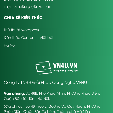
DỊCH VỤ NÂNG CẤP WEBSITE
CHIA SẺ KIẾN THỨC
Thủ thuật wordpress
Kiến thức Content – Viết bài
Hà Nội
Công Ty TNHH Giải Pháp Công Nghệ VN4U
Văn phòng:
Số 48B, Phố Phúc Minh, Phường Phúc Diễn,
Quận Bắc Từ Liêm, Hà Nội.
(địa chỉ cũ : Số 48, ngõ 2, đường Võ Quý Huân, Phường
Phúc Diễn, Quận Bắc Từ Liêm, Thành phố Hà Nội)