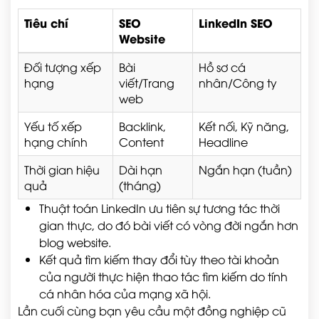
Tiêu chí
SEO
LinkedIn SEO
Website
Đối tượng xếp
Bài
Hồ sơ cá
hạng
viết/Trang
nhân/Công ty
web
Yếu tố xếp
Backlink,
Kết nối, Kỹ năng,
hạng chính
Content
Headline
Thời gian hiệu
Dài hạn
Ngắn hạn (tuần)
quả
(tháng)
Thuật toán LinkedIn ưu tiên sự tương tác thời
gian thực, do đó bài viết có vòng đời ngắn hơn
blog website.
Kết quả tìm kiếm thay đổi tùy theo tài khoản
của người thực hiện thao tác tìm kiếm do tính
cá nhân hóa của mạng xã hội.
Lần cuối cùng bạn yêu cầu một đồng nghiệp cũ