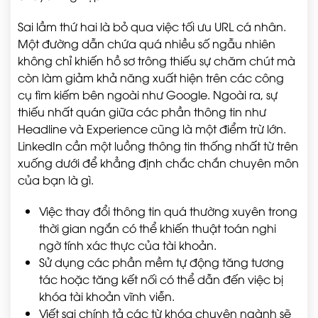
Sai lầm thứ hai là bỏ qua việc tối ưu URL cá nhân.
Một đường dẫn chứa quá nhiều số ngẫu nhiên
không chỉ khiến hồ sơ trông thiếu sự chăm chút mà
còn làm giảm khả năng xuất hiện trên các công
cụ tìm kiếm bên ngoài như Google. Ngoài ra, sự
thiếu nhất quán giữa các phần thông tin như
Headline và Experience cũng là một điểm trừ lớn.
LinkedIn cần một luồng thông tin thống nhất từ trên
xuống dưới để khẳng định chắc chắn chuyên môn
của bạn là gì.
Việc thay đổi thông tin quá thường xuyên trong
thời gian ngắn có thể khiến thuật toán nghi
ngờ tính xác thực của tài khoản.
Sử dụng các phần mềm tự động tăng tương
tác hoặc tăng kết nối có thể dẫn đến việc bị
khóa tài khoản vĩnh viễn.
Viết sai chính tả các từ khóa chuyên ngành sẽ