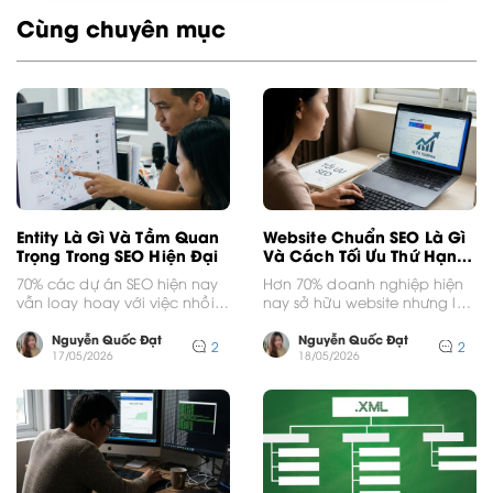
Cùng chuyên mục
Entity Là Gì Và Tầm Quan
Website Chuẩn SEO Là Gì
Trọng Trong SEO Hiện Đại
Và Cách Tối Ưu Thứ Hạng
Nhanh
70% các dự án SEO hiện nay
Hơn 70% doanh nghiệp hiện
vẫn loay hoay với việc nhồi
nay sở hữu website nhưng lại
nhét từ khóa trong khi...
không thể tiếp cận khách
hàng mục...
Nguyễn Quốc Đạt
Nguyễn Quốc Đạt
2
2
17/05/2026
18/05/2026