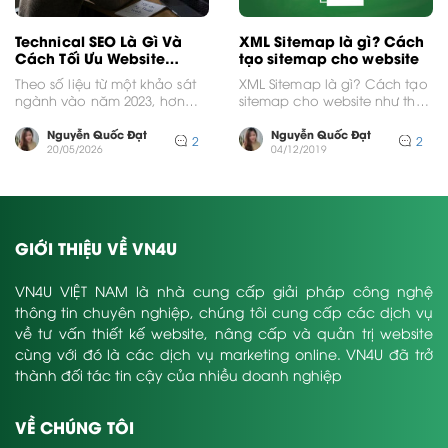
Technical SEO Là Gì Và
XML Sitemap là gì? Cách
Cách Tối Ưu Website
tạo sitemap cho website
Chuyên Sâu
Theo số liệu từ một khảo sát
XML Sitemap là gì? Cách tạo
ngành vào năm 2023, hơn
sitemap cho website như thế
70% các lỗi giảm thứ hạng...
nào thì hiệu quả có lẽ là...
Nguyễn Quốc Đạt
Nguyễn Quốc Đạt
2
2
20/05/2026
04/12/2019
GIỚI THIỆU VỀ VN4U
VN4U VIỆT NAM là nhà cung cấp giải pháp công nghệ
thông tin chuyên nghiệp, chúng tôi cung cấp các dịch vụ
về tư vấn thiết kế website, nâng cấp và quản trị website
cùng với đó là các dịch vụ marketing online. VN4U đã trở
thành đối tác tin cậy của nhiều doanh nghiệp
VỀ CHÚNG TÔI