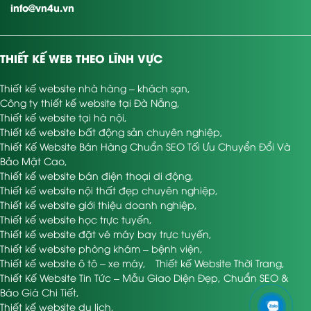
info@vn4u.vn
THIẾT KẾ WEB THEO LĨNH VỰC
Thiết kế website nhà hàng – khách sạn
,
Công ty thiết kế website tại Đà Nẵng
,
Thiết kế website tại hà nội
,
Thiết kế website bất động sản chuyên nghiệp
,
Thiết Kế Website Bán Hàng Chuẩn SEO Tối Ưu Chuyển Đổi Và
Bảo Mật Cao
,
Thiết kế website bán điện thoại di động
,
Thiết kế website nội thất đẹp chuyên nghiệp
,
Thiết kế website giới thiệu doanh nghiệp
,
Thiết kế website học trực tuyến
,
Thiết kế website đặt vé máy bay trực tuyến
,
Thiết kế website phòng khám – bệnh viện
,
Thiết kế website ô tô – xe máy
,
Thiết kế Website Thời Trang
,
Thiết Kế Website Tin Tức – Mẫu Giao Diện Đẹp, Chuẩn SEO &
Báo Giá Chi Tiết
,
Thiết kế website du lịch
,