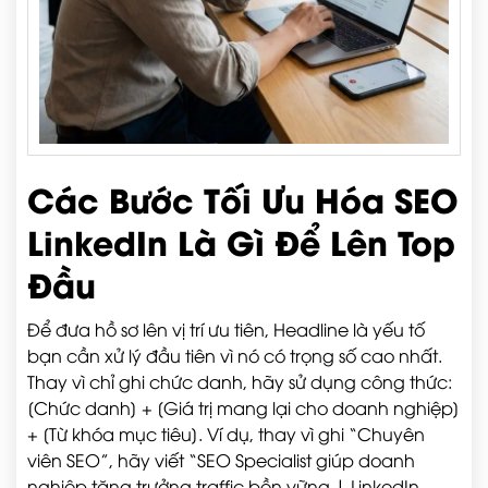
Các Bước Tối Ưu Hóa SEO
LinkedIn Là Gì Để Lên Top
Đầu
Để đưa hồ sơ lên vị trí ưu tiên, Headline là yếu tố
bạn cần xử lý đầu tiên vì nó có trọng số cao nhất.
Thay vì chỉ ghi chức danh, hãy sử dụng công thức:
[Chức danh] + [Giá trị mang lại cho doanh nghiệp]
+ [Từ khóa mục tiêu]. Ví dụ, thay vì ghi “Chuyên
viên SEO”, hãy viết “SEO Specialist giúp doanh
nghiệp tăng trưởng traffic bền vững | LinkedIn