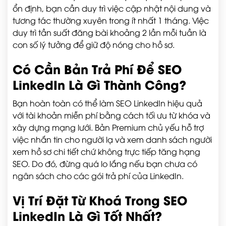
ổn định, bạn cần duy trì việc cập nhật nội dung và
tương tác thường xuyên trong ít nhất 1 tháng. Việc
duy trì tần suất đăng bài khoảng 2 lần mỗi tuần là
con số lý tưởng để giữ độ nóng cho hồ sơ.
Có Cần Bản Trả Phí Để SEO
LinkedIn Là Gì Thành Công?
Bạn hoàn toàn có thể làm SEO LinkedIn hiệu quả
với tài khoản miễn phí bằng cách tối ưu từ khóa và
xây dựng mạng lưới. Bản Premium chủ yếu hỗ trợ
việc nhắn tin cho người lạ và xem danh sách người
xem hồ sơ chi tiết chứ không trực tiếp tăng hạng
SEO. Do đó, đừng quá lo lắng nếu bạn chưa có
ngân sách cho các gói trả phí của LinkedIn.
Vị Trí Đặt Từ Khoá Trong SEO
LinkedIn Là Gì Tốt Nhất?