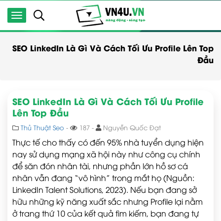
SEO LinkedIn Là Gì Và Cách Tối Ưu Profile Lên Top
Đầu
SEO LinkedIn Là Gì Và Cách Tối Ưu Profile
Lên Top Đầu
Thủ Thuật Seo
-
187 -
Nguyễn Quốc Đạt
Thực tế cho thấy có đến 95% nhà tuyển dụng hiện
nay sử dụng mạng xã hội này như công cụ chính
để săn đón nhân tài, nhưng phần lớn hồ sơ cá
nhân vẫn đang “vô hình” trong mắt họ (Nguồn:
LinkedIn Talent Solutions, 2023). Nếu bạn đang sở
hữu những kỹ năng xuất sắc nhưng Profile lại nằm
ở trang thứ 10 của kết quả tìm kiếm, bạn đang tự