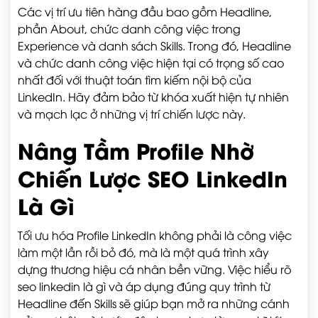
Các vị trí ưu tiên hàng đầu bao gồm Headline,
phần About, chức danh công việc trong
Experience và danh sách Skills. Trong đó, Headline
và chức danh công việc hiện tại có trọng số cao
nhất đối với thuật toán tìm kiếm nội bộ của
LinkedIn. Hãy đảm bảo từ khóa xuất hiện tự nhiên
và mạch lạc ở những vị trí chiến lược này.
Nâng Tầm Profile Nhờ
Chiến Lược SEO LinkedIn
Là Gì
Tối ưu hóa Profile LinkedIn không phải là công việc
làm một lần rồi bỏ đó, mà là một quá trình xây
dựng thương hiệu cá nhân bền vững. Việc hiểu rõ
seo linkedin là gì và áp dụng đúng quy trình từ
Headline đến Skills sẽ giúp bạn mở ra những cánh