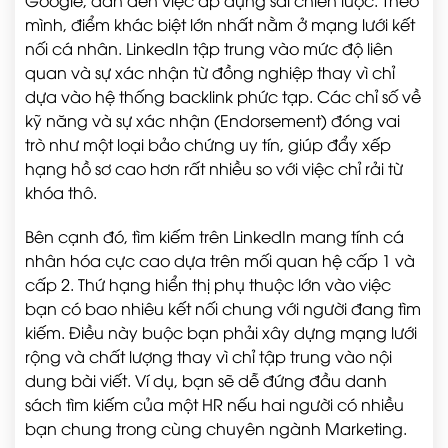
Google, dẫn đến việc áp dụng sai chiến lược. Theo
mình, điểm khác biệt lớn nhất nằm ở mạng lưới kết
nối cá nhân. LinkedIn tập trung vào mức độ liên
quan và sự xác nhận từ đồng nghiệp thay vì chỉ
dựa vào hệ thống backlink phức tạp. Các chỉ số về
kỹ năng và sự xác nhận (Endorsement) đóng vai
trò như một loại bảo chứng uy tín, giúp đẩy xếp
hạng hồ sơ cao hơn rất nhiều so với việc chỉ rải từ
khóa thô.
Bên cạnh đó, tìm kiếm trên LinkedIn mang tính cá
nhân hóa cực cao dựa trên mối quan hệ cấp 1 và
cấp 2. Thứ hạng hiển thị phụ thuộc lớn vào việc
bạn có bao nhiêu kết nối chung với người đang tìm
kiếm. Điều này buộc bạn phải xây dựng mạng lưới
rộng và chất lượng thay vì chỉ tập trung vào nội
dung bài viết. Ví dụ, bạn sẽ dễ đứng đầu danh
sách tìm kiếm của một HR nếu hai người có nhiều
bạn chung trong cùng chuyên ngành Marketing.