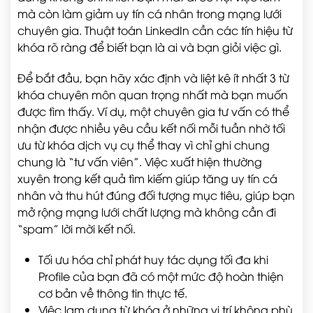
mà còn làm giảm uy tín cá nhân trong mạng lưới
chuyên gia. Thuật toán LinkedIn cần các tín hiệu từ
khóa rõ ràng để biết bạn là ai và bạn giỏi việc gì.
Để bắt đầu, bạn hãy xác định và liệt kê ít nhất 3 từ
khóa chuyên môn quan trọng nhất mà bạn muốn
được tìm thấy. Ví dụ, một chuyên gia tư vấn có thể
nhận được nhiều yêu cầu kết nối mỗi tuần nhờ tối
ưu từ khóa dịch vụ cụ thể thay vì chỉ ghi chung
chung là “tư vấn viên”. Việc xuất hiện thường
xuyên trong kết quả tìm kiếm giúp tăng uy tín cá
nhân và thu hút đúng đối tượng mục tiêu, giúp bạn
mở rộng mạng lưới chất lượng mà không cần đi
“spam” lời mời kết nối.
Tối ưu hóa chỉ phát huy tác dụng tối đa khi
Profile của bạn đã có một mức độ hoàn thiện
cơ bản về thông tin thực tế.
Việc lạm dụng từ khóa ở những vị trí không phù