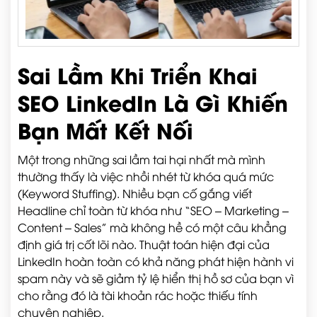
Sai Lầm Khi Triển Khai
SEO LinkedIn Là Gì Khiến
Bạn Mất Kết Nối
Một trong những sai lầm tai hại nhất mà mình
thường thấy là việc nhồi nhét từ khóa quá mức
(Keyword Stuffing). Nhiều bạn cố gắng viết
Headline chỉ toàn từ khóa như “SEO – Marketing –
Content – Sales” mà không hề có một câu khẳng
định giá trị cốt lõi nào. Thuật toán hiện đại của
LinkedIn hoàn toàn có khả năng phát hiện hành vi
spam này và sẽ giảm tỷ lệ hiển thị hồ sơ của bạn vì
cho rằng đó là tài khoản rác hoặc thiếu tính
chuyên nghiệp.