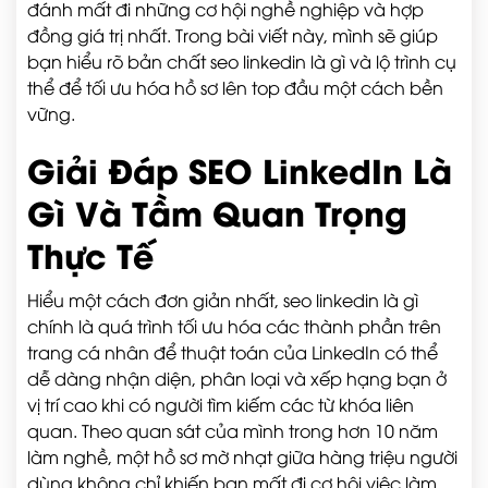
đánh mất đi những cơ hội nghề nghiệp và hợp
đồng giá trị nhất. Trong bài viết này, mình sẽ giúp
bạn hiểu rõ bản chất seo linkedin là gì và lộ trình cụ
thể để tối ưu hóa hồ sơ lên top đầu một cách bền
vững.
Giải Đáp SEO LinkedIn Là
Gì Và Tầm Quan Trọng
Thực Tế
Hiểu một cách đơn giản nhất, seo linkedin là gì
chính là quá trình tối ưu hóa các thành phần trên
trang cá nhân để thuật toán của LinkedIn có thể
dễ dàng nhận diện, phân loại và xếp hạng bạn ở
vị trí cao khi có người tìm kiếm các từ khóa liên
quan. Theo quan sát của mình trong hơn 10 năm
làm nghề, một hồ sơ mờ nhạt giữa hàng triệu người
dùng không chỉ khiến bạn mất đi cơ hội việc làm