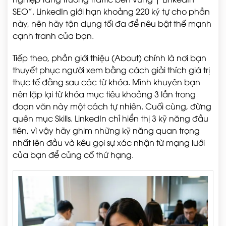
SEO”. LinkedIn giới hạn khoảng 220 ký tự cho phần
này, nên hãy tận dụng tối đa để nêu bật thế mạnh
cạnh tranh của bạn.
Tiếp theo, phần giới thiệu (About) chính là nơi bạn
thuyết phục người xem bằng cách giải thích giá trị
thực tế đằng sau các từ khóa. Mình khuyên bạn
nên lặp lại từ khóa mục tiêu khoảng 3 lần trong
đoạn văn này một cách tự nhiên. Cuối cùng, đừng
quên mục Skills. LinkedIn chỉ hiển thị 3 kỹ năng đầu
tiên, vì vậy hãy ghim những kỹ năng quan trọng
nhất lên đầu và kêu gọi sự xác nhận từ mạng lưới
của bạn để củng cố thứ hạng.