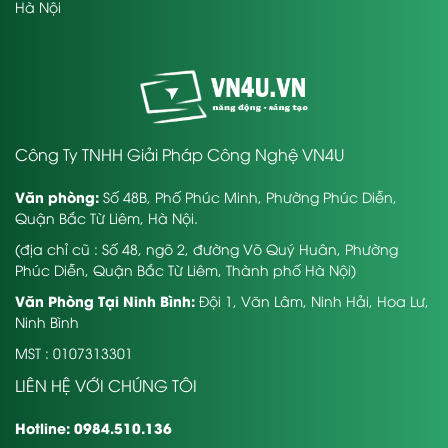
Hà Nội
Công Ty TNHH Giải Pháp Công Nghệ VN4U
Văn phòng:
Số 48B, Phố Phúc Minh, Phường Phúc Diễn,
Quận Bắc Từ Liêm, Hà Nội.
(địa chỉ cũ : Số 48, ngõ 2, đường Võ Quý Huân, Phường
Phúc Diễn, Quận Bắc Từ Liêm, Thành phố Hà Nội)
Văn Phòng Tại Ninh Bình:
Đội 1, Văn Lâm, Ninh Hải, Hoa Lư,
Ninh Bình
MST : 0107313301
LIÊN HỆ VỚI CHÚNG TÔI
Hotline: 0984.510.136