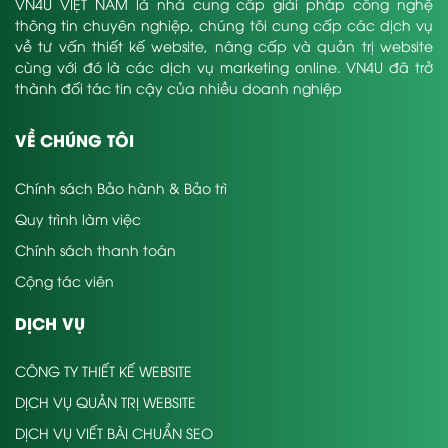
VN4U VIỆT NAM là nhà cung cấp giải pháp công nghệ
thông tin chuyên nghiệp, chúng tôi cung cấp các dịch vụ
về tư vấn thiết kế website, nâng cấp và quản trị website
cùng với đó là các dịch vụ marketing online. VN4U đã trở
thành đối tác tin cậy của nhiều doanh nghiệp
VỀ CHÚNG TÔI
Chính sách Bảo hành & Bảo trì
Quy trình làm việc
Chính sách thanh toán
Cộng tác viên
DỊCH VỤ
CÔNG TY THIẾT KẾ WEBSITE
DỊCH VỤ QUẢN TRỊ WEBSITE
DỊCH VỤ VIẾT BÀI CHUẨN SEO