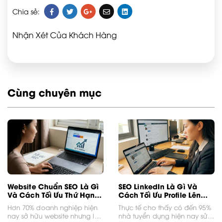
Chia sẻ:
Nhận Xét Của Khách Hàng
Cùng chuyên mục
Website Chuẩn SEO Là Gì
SEO LinkedIn Là Gì Và
Và Cách Tối Ưu Thứ Hạng
Cách Tối Ưu Profile Lên
Nhanh
Top Đầu
Hơn 70% doanh nghiệp hiện
Thực tế cho thấy có đến 95%
nay sở hữu website nhưng lại
nhà tuyển dụng hiện nay sử