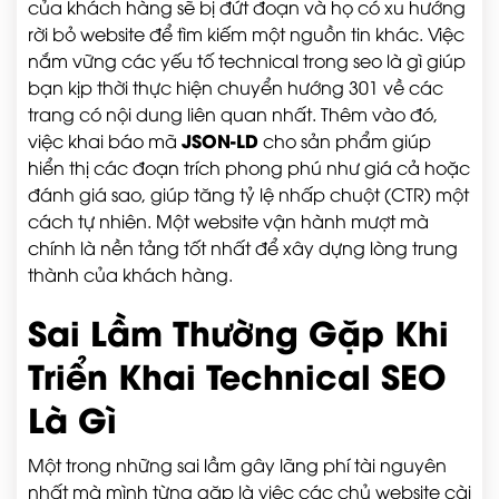
của khách hàng sẽ bị đứt đoạn và họ có xu hướng
rời bỏ website để tìm kiếm một nguồn tin khác. Việc
nắm vững các yếu tố technical trong seo là gì giúp
bạn kịp thời thực hiện chuyển hướng 301 về các
trang có nội dung liên quan nhất. Thêm vào đó,
JSON-LD
việc khai báo mã
cho sản phẩm giúp
hiển thị các đoạn trích phong phú như giá cả hoặc
đánh giá sao, giúp tăng tỷ lệ nhấp chuột (CTR) một
cách tự nhiên. Một website vận hành mượt mà
chính là nền tảng tốt nhất để xây dựng lòng trung
thành của khách hàng.
Sai Lầm Thường Gặp Khi
Triển Khai Technical SEO
Là Gì
Một trong những sai lầm gây lãng phí tài nguyên
nhất mà mình từng gặp là việc các chủ website cài