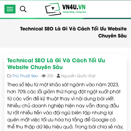
Technical SEO Là Gì Và Cách Tối Ưu Website
Chuyên Sâu
Technical SEO Là Gì Và Cách Tối Ưu
Website Chuyên Sâu
Thủ Thuật Seo
-
203 -
Nguyễn Quốc Đạt
Theo số liệu từ một khảo sát ngành vào năm 2023,
hơn 70% các lỗi giảm thứ hạng đột ngột xuất phát
từ các vấn đề kỹ thuật thay vì nội dung bài viết.
Nhiều chủ doanh nghiệp hiện nay vẫn đang đầu
tư rất nhiều tiền vào đội ngũ biên tập nhưng lại
quên mất việc tối ưu hóa hạ tầng để Google có
thể thu thập dữ liệu hiệu quả. Trong bài chia sẻ này,