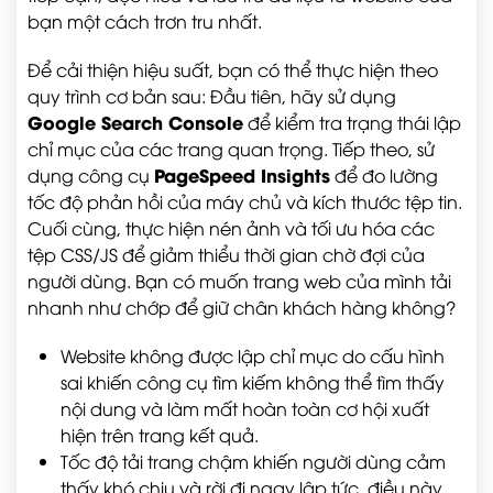
bạn một cách trơn tru nhất.
Để cải thiện hiệu suất, bạn có thể thực hiện theo
quy trình cơ bản sau: Đầu tiên, hãy sử dụng
Google Search Console
để kiểm tra trạng thái lập
chỉ mục của các trang quan trọng. Tiếp theo, sử
PageSpeed Insights
dụng công cụ
để đo lường
tốc độ phản hồi của máy chủ và kích thước tệp tin.
Cuối cùng, thực hiện nén ảnh và tối ưu hóa các
tệp CSS/JS để giảm thiểu thời gian chờ đợi của
người dùng. Bạn có muốn trang web của mình tải
nhanh như chớp để giữ chân khách hàng không?
Website không được lập chỉ mục do cấu hình
sai khiến công cụ tìm kiếm không thể tìm thấy
nội dung và làm mất hoàn toàn cơ hội xuất
hiện trên trang kết quả.
Tốc độ tải trang chậm khiến người dùng cảm
thấy khó chịu và rời đi ngay lập tức, điều này