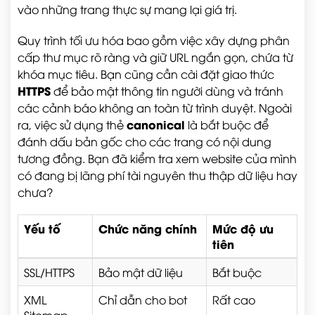
vào những trang thực sự mang lại giá trị.
Quy trình tối ưu hóa bao gồm việc xây dựng phân
cấp thư mục rõ ràng và giữ URL ngắn gọn, chứa từ
khóa mục tiêu. Bạn cũng cần cài đặt giao thức
HTTPS
để bảo mật thông tin người dùng và tránh
các cảnh báo không an toàn từ trình duyệt. Ngoài
canonical
ra, việc sử dụng thẻ
là bắt buộc để
đánh dấu bản gốc cho các trang có nội dung
tương đồng. Bạn đã kiểm tra xem website của mình
có đang bị lãng phí tài nguyên thu thập dữ liệu hay
chưa?
Yếu tố
Chức năng chính
Mức độ ưu
tiên
SSL/HTTPS
Bảo mật dữ liệu
Bắt buộc
XML
Chỉ dẫn cho bot
Rất cao