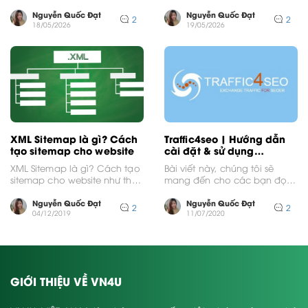
không thể tiếp cận khách
dụng mạng xã hội này...
hàng mục...
Nguyễn Quốc Đạt
Nguyễn Quốc Đạt
2
2
18/05/2026
19/05/2026
XML Sitemap là gì? Cách
Traffic4seo | Hướng dẫn
tạo sitemap cho website
cài đặt & sử dụng
Traffic4seo
XML Sitemap là gì? Cách tạo
Bài viết này, chúng tôi sẽ
sitemap cho website như thế
mang đến cho các bạn đọc
nào thì hiệu quả có lẽ là...
nhất là với các SEOer ,...
Nguyễn Quốc Đạt
Nguyễn Quốc Đạt
2
2
04/12/2019
11/07/2020
GIỚI THIỆU VỀ VN4U