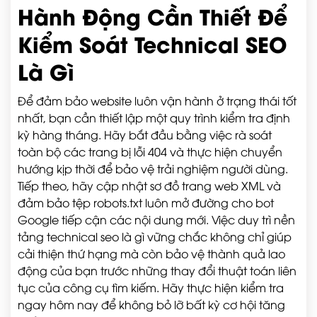
Hành Động Cần Thiết Để
Kiểm Soát Technical SEO
Là Gì
Để đảm bảo website luôn vận hành ở trạng thái tốt
nhất, bạn cần thiết lập một quy trình kiểm tra định
kỳ hàng tháng. Hãy bắt đầu bằng việc rà soát
toàn bộ các trang bị lỗi 404 và thực hiện chuyển
hướng kịp thời để bảo vệ trải nghiệm người dùng.
Tiếp theo, hãy cập nhật sơ đồ trang web XML và
đảm bảo tệp robots.txt luôn mở đường cho bot
Google tiếp cận các nội dung mới. Việc duy trì nền
tảng technical seo là gì vững chắc không chỉ giúp
cải thiện thứ hạng mà còn bảo vệ thành quả lao
động của bạn trước những thay đổi thuật toán liên
tục của công cụ tìm kiếm. Hãy thực hiện kiểm tra
ngay hôm nay để không bỏ lỡ bất kỳ cơ hội tăng