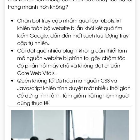
trang nhanh hơn không?
Chặn bot truy cập nhầm qua tệp robots.txt
khiến toàn bộ website bị ẩn khỏi kết quả tìm
kiếm Google, dẫn đến mất sạch lưu lượng truy
cập tự nhiên.
Cài đặt quá nhiều plugin không cần thiết làm
mã nguồn website bị phình to, gây chậm tốc
độ phản hồi máy chủ và không đạt chuẩn
Core Web Vitals.
Quên không tối ưu hóa mã nguồn CSS và
Javascript khiến trình duyệt mất nhiều thời gian
để dựng hình ảnh, làm giảm trải nghiệm người
dùng thực tế.