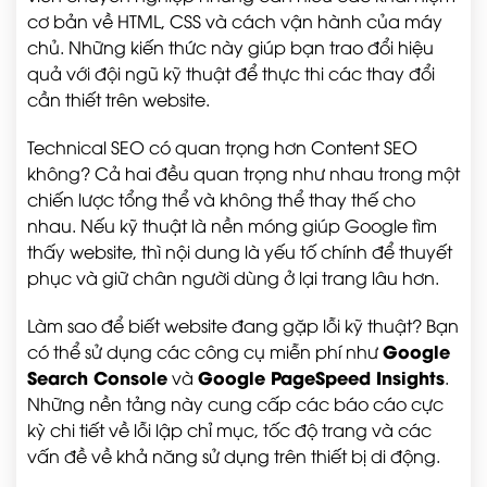
cơ bản về HTML, CSS và cách vận hành của máy
chủ. Những kiến thức này giúp bạn trao đổi hiệu
quả với đội ngũ kỹ thuật để thực thi các thay đổi
cần thiết trên website.
Technical SEO có quan trọng hơn Content SEO
không? Cả hai đều quan trọng như nhau trong một
chiến lược tổng thể và không thể thay thế cho
nhau. Nếu kỹ thuật là nền móng giúp Google tìm
thấy website, thì nội dung là yếu tố chính để thuyết
phục và giữ chân người dùng ở lại trang lâu hơn.
Làm sao để biết website đang gặp lỗi kỹ thuật? Bạn
Google
có thể sử dụng các công cụ miễn phí như
Search Console
Google PageSpeed Insights
và
.
Những nền tảng này cung cấp các báo cáo cực
kỳ chi tiết về lỗi lập chỉ mục, tốc độ trang và các
vấn đề về khả năng sử dụng trên thiết bị di động.