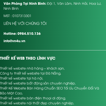
Văn Phòng Tại Ninh Bình:
Đội 1, Văn Lâm, Ninh Hải, Hoa Lư,
Ninh Bình
MST : 0107313301
LIÊN HỆ VỚI CHÚNG TÔI
Hotline: 0984.510.136
info@vn4u.vn
THIẾT KẾ WEB THEO LĨNH VỰC
Thiết kế website nhà hàng – khách sạn
,
Công ty thiết kế website tại Đà Nẵng
,
Thiết kế website tại hà nội
,
Thiết kế website bất động sản chuyên nghiệp
,
Thiết Kế Website Bán Hàng Chuẩn SEO Tối Ưu Chuyển Đổi Và
Bảo Mật Cao
,
Thiết kế website bán điện thoại di động
,
Thiết kế website nội thất đẹp chuyên nghiệp
,