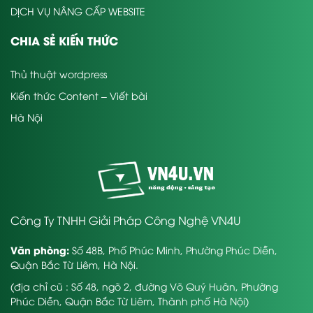
DỊCH VỤ NÂNG CẤP WEBSITE
CHIA SẺ KIẾN THỨC
Thủ thuật wordpress
Kiến thức Content – Viết bài
Hà Nội
Công Ty TNHH Giải Pháp Công Nghệ VN4U
Văn phòng:
Số 48B, Phố Phúc Minh, Phường Phúc Diễn,
Quận Bắc Từ Liêm, Hà Nội.
(địa chỉ cũ : Số 48, ngõ 2, đường Võ Quý Huân, Phường
Phúc Diễn, Quận Bắc Từ Liêm, Thành phố Hà Nội)