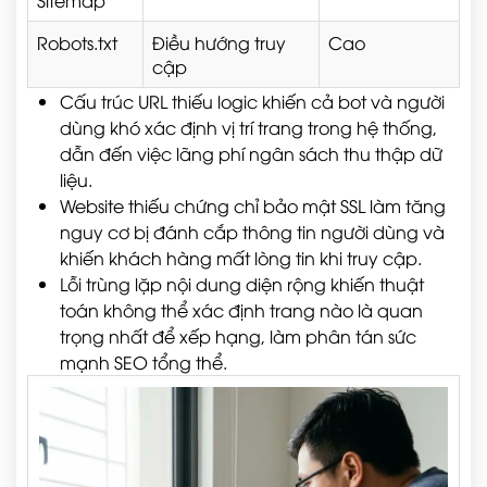
Sitemap
Robots.txt
Điều hướng truy
Cao
cập
Cấu trúc URL thiếu logic khiến cả bot và người
dùng khó xác định vị trí trang trong hệ thống,
dẫn đến việc lãng phí ngân sách thu thập dữ
liệu.
Website thiếu chứng chỉ bảo mật SSL làm tăng
nguy cơ bị đánh cắp thông tin người dùng và
khiến khách hàng mất lòng tin khi truy cập.
Lỗi trùng lặp nội dung diện rộng khiến thuật
toán không thể xác định trang nào là quan
trọng nhất để xếp hạng, làm phân tán sức
mạnh SEO tổng thể.