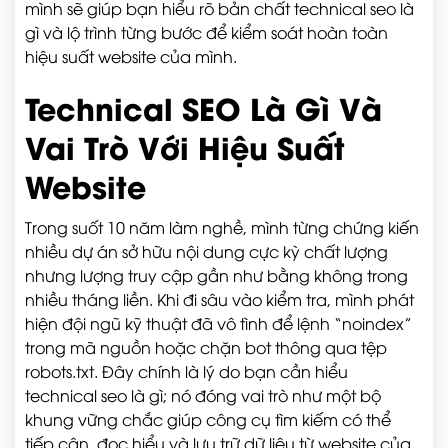
mình sẽ giúp bạn hiểu rõ bản chất technical seo là
gì và lộ trình từng bước để kiểm soát hoàn toàn
hiệu suất website của mình.
Technical SEO Là Gì Và
Vai Trò Với Hiệu Suất
Website
Trong suốt 10 năm làm nghề, mình từng chứng kiến
nhiều dự án sở hữu nội dung cực kỳ chất lượng
nhưng lượng truy cập gần như bằng không trong
nhiều tháng liền. Khi đi sâu vào kiểm tra, mình phát
hiện đội ngũ kỹ thuật đã vô tình để lệnh “noindex”
trong mã nguồn hoặc chặn bot thông qua tệp
robots.txt. Đây chính là lý do bạn cần hiểu
technical seo là gì; nó đóng vai trò như một bộ
khung vững chắc giúp công cụ tìm kiếm có thể
tiếp cận, đọc hiểu và lưu trữ dữ liệu từ website của