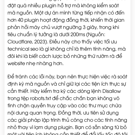
đặt quá nhiều plugin hỗ trợ mà không kiểm soát
mã nguồn. Một dự án mình từng tiếp nhận có đến
hơn 40 plugin hoạt động đồng thời, khiến thời gian
phản hồi máy chủ vượt ngưỡng 3 giây, trong khi
tiêu chuẩn lý tưởng là dưới 200ms (Nguồn:
Cloudflare, 2023). Điều này cho thấy việc tối ưu
technical seo là gì không chỉ là thêm tính năng, mà
đôi khi là biết cách lược bỏ những thứ rườm rà để
website nhẹ nhàng hơn.
Để tránh các lỗi này, bạn nên thực hiện việc rà soát
định kỳ mã nguồn và chỉ giữ lại các tiện ích thực sự
cần thiết. Hãy kiểm tra kỹ các dòng lệnh Disallow
trong tệp robots.txt để chắc chắn bạn không vô
tình chặn quyền truy cập vào các thư mục chứa
nội dung quan trọng. Đồng thời, ưu tiên sử dụng
các giải pháp lập trình thủ công cho các tính năng
nhỏ thay vì lạm dụng plugin. Bạn có sẵn sàng từ bỏ
một vài tiện ích không cần thiết để đổi lấy tốc độ tải