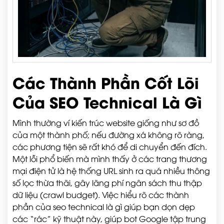
Các Thành Phần Cốt Lõi
Của SEO Technical Là Gì
Mình thường ví kiến trúc website giống như sơ đồ
của một thành phố; nếu đường xá không rõ ràng,
các phương tiện sẽ rất khó để di chuyển đến đích.
Một lỗi phổ biến mà mình thấy ở các trang thương
mại điện tử là hệ thống URL sinh ra quá nhiều thông
số lọc thừa thãi, gây lãng phí ngân sách thu thập
dữ liệu (crawl budget). Việc hiểu rõ các thành
phần của seo technical là gì giúp bạn dọn dẹp
các “rác” kỹ thuật này, giúp bot Google tập trung