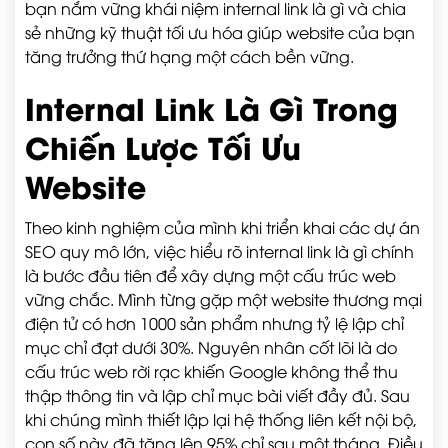
bạn nắm vững khái niệm internal link là gì và chia
sẻ những kỹ thuật tối ưu hóa giúp website của bạn
tăng trưởng thứ hạng một cách bền vững.
Internal Link Là Gì Trong
Chiến Lược Tối Ưu
Website
Theo kinh nghiệm của mình khi triển khai các dự án
SEO quy mô lớn, việc hiểu rõ internal link là gì chính
là bước đầu tiên để xây dựng một cấu trúc web
vững chắc. Mình từng gặp một website thương mại
điện tử có hơn 1000 sản phẩm nhưng tỷ lệ lập chỉ
mục chỉ đạt dưới 30%. Nguyên nhân cốt lõi là do
cấu trúc web rời rạc khiến Google không thể thu
thập thông tin và lập chỉ mục bài viết đầy đủ. Sau
khi chúng mình thiết lập lại hệ thống liên kết nội bộ,
con số này đã tăng lên 95% chỉ sau một tháng. Điều