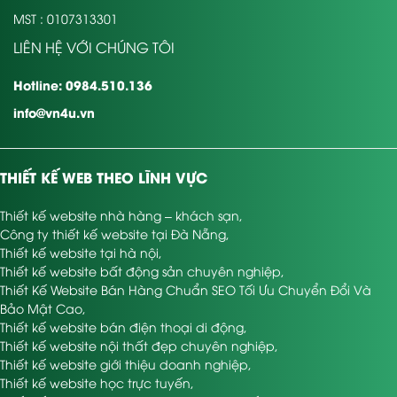
MST : 0107313301
LIÊN HỆ VỚI CHÚNG TÔI
Hotline: 0984.510.136
info@vn4u.vn
THIẾT KẾ WEB THEO LĨNH VỰC
Thiết kế website nhà hàng – khách sạn
,
Công ty thiết kế website tại Đà Nẵng
,
Thiết kế website tại hà nội
,
Thiết kế website bất động sản chuyên nghiệp
,
Thiết Kế Website Bán Hàng Chuẩn SEO Tối Ưu Chuyển Đổi Và
Bảo Mật Cao
,
Thiết kế website bán điện thoại di động
,
Thiết kế website nội thất đẹp chuyên nghiệp
,
Thiết kế website giới thiệu doanh nghiệp
,
Thiết kế website học trực tuyến
,