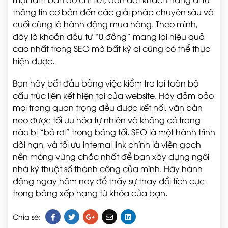
thông tin cơ bản đến các giải pháp chuyên sâu và
cuối cùng là hành động mua hàng. Theo mình,
đây là khoản đầu tư “0 đồng” mang lại hiệu quả
cao nhất trong SEO mà bất kỳ ai cũng có thể thực
hiện được.
Bạn hãy bắt đầu bằng việc kiểm tra lại toàn bộ
cấu trúc liên kết hiện tại của website. Hãy đảm bảo
mọi trang quan trọng đều được kết nối, văn bản
neo được tối ưu hóa tự nhiên và không có trang
nào bị “bỏ rơi” trong bóng tối. SEO là một hành trình
dài hạn, và tối ưu internal link chính là viên gạch
nền móng vững chắc nhất để bạn xây dựng ngôi
nhà kỹ thuật số thành công của mình. Hãy hành
động ngay hôm nay để thấy sự thay đổi tích cực
trong bảng xếp hạng từ khóa của bạn.
Chia sẻ: