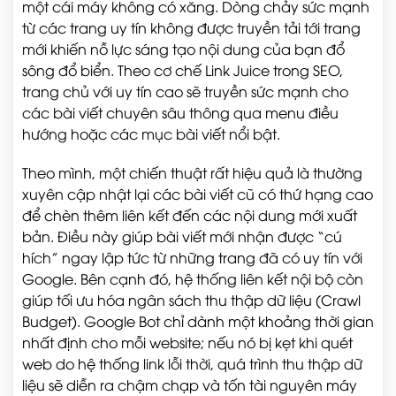
một cái máy không có xăng. Dòng chảy sức mạnh
từ các trang uy tín không được truyền tải tới trang
mới khiến nỗ lực sáng tạo nội dung của bạn đổ
sông đổ biển. Theo cơ chế Link Juice trong SEO,
trang chủ với uy tín cao sẽ truyền sức mạnh cho
các bài viết chuyên sâu thông qua menu điều
hướng hoặc các mục bài viết nổi bật.
Theo mình, một chiến thuật rất hiệu quả là thường
xuyên cập nhật lại các bài viết cũ có thứ hạng cao
để chèn thêm liên kết đến các nội dung mới xuất
bản. Điều này giúp bài viết mới nhận được “cú
hích” ngay lập tức từ những trang đã có uy tín với
Google. Bên cạnh đó, hệ thống liên kết nội bộ còn
giúp tối ưu hóa ngân sách thu thập dữ liệu (Crawl
Budget). Google Bot chỉ dành một khoảng thời gian
nhất định cho mỗi website; nếu nó bị kẹt khi quét
web do hệ thống link lỗi thời, quá trình thu thập dữ
liệu sẽ diễn ra chậm chạp và tốn tài nguyên máy