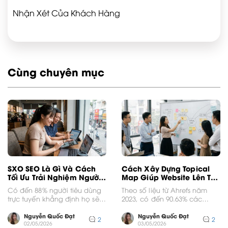
Nhận Xét Của Khách Hàng
Cùng chuyên mục
SXO SEO Là Gì Và Cách
Cách Xây Dựng Topical
Tối Ưu Trải Nghiệm Người
Map Giúp Website Lên Top
Dùng
Bền Vững
Có đến 88% người tiêu dùng
Theo số liệu từ Ahrefs năm
trực tuyến khẳng định họ sẽ
2023, có đến 90.63% các
không quay lại một trang
trang web không nhận được
web...
bất kỳ...
Nguyễn Quốc Đạt
Nguyễn Quốc Đạt
2
2
02/05/2026
03/05/2026