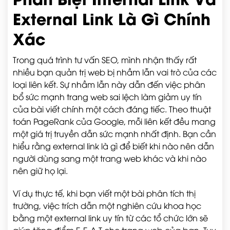
External Link Là Gì Chính
Xác
Trong quá trình tư vấn SEO, mình nhận thấy rất
nhiều bạn quản trị web bị nhầm lẫn vai trò của các
loại liên kết. Sự nhầm lẫn này dẫn đến việc phân
bổ sức mạnh trang web sai lệch làm giảm uy tín
của bài viết chính một cách đáng tiếc. Theo thuật
toán PageRank của Google, mỗi liên kết đều mang
một giá trị truyền dẫn sức mạnh nhất định. Bạn cần
hiểu rằng external link là gì để biết khi nào nên dẫn
người dùng sang một trang web khác và khi nào
nên giữ họ lại.
Ví dụ thực tế, khi bạn viết một bài phân tích thị
trường, việc trích dẫn một nghiên cứu khoa học
bằng một external link uy tín từ các tổ chức lớn sẽ