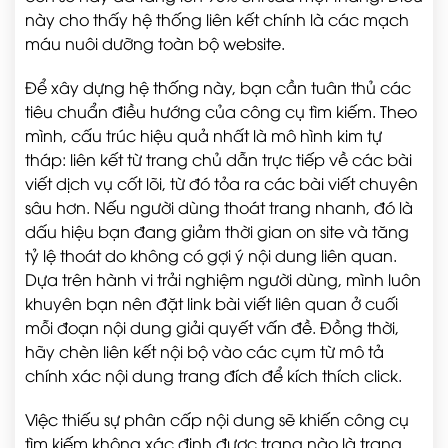
này cho thấy hệ thống liên kết chính là các mạch
máu nuôi dưỡng toàn bộ website.
Để xây dựng hệ thống này, bạn cần tuân thủ các
tiêu chuẩn điều hướng của công cụ tìm kiếm. Theo
mình, cấu trúc hiệu quả nhất là mô hình kim tự
tháp: liên kết từ trang chủ dẫn trực tiếp về các bài
viết dịch vụ cốt lõi, từ đó tỏa ra các bài viết chuyên
sâu hơn. Nếu người dùng thoát trang nhanh, đó là
dấu hiệu bạn đang giảm thời gian on site và tăng
tỷ lệ thoát do không có gợi ý nội dung liên quan.
Dựa trên hành vi trải nghiệm người dùng, mình luôn
khuyên bạn nên đặt link bài viết liên quan ở cuối
mỗi đoạn nội dung giải quyết vấn đề. Đồng thời,
hãy chèn liên kết nội bộ vào các cụm từ mô tả
chính xác nội dung trang đích để kích thích click.
Việc thiếu sự phân cấp nội dung sẽ khiến công cụ
tìm kiếm không xác định được trang nào là trang