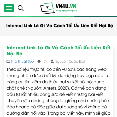
Internal Link Là Gì Và Cách Tối Ưu Liên Kết Nội Bộ
Internal Link Là Gì Và Cách Tối Ưu Liên Kết
Nội Bộ
Thủ Thuật Seo
-
174 -
Nguyễn Quốc Đạt
Theo số liệu thực tế, có đến 90.63% các trang web
không nhận được bất kỳ lưu lượng truy cập nào từ
công cụ tìm kiếm do thiếu hụt sự kết nối nội dung
chặt chẽ (Nguồn: Ahrefs, 2020). Có thể bạn đang
đầu tư rất nhiều công sức để viết những bài viết
chuyên sâu nhưng chúng lại giống như những hòn
đảo hoang cô độc giữa đại dương số vì không có
đường dẫn nối vào. Trong bài viết này, mình sẽ giúp