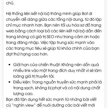
chủ.
Hệ thống liên kết nội bộ thông minh giúp Bot di
chuyển dễ dàng giữa các tầng nội dung, từ đó lập
chỉ mục nhanh hơn. Bạn nên tối ưu hóa sơ đồ trang
web bằng cách loại bỏ các liên kết nội bộ dẫn đến
trang không có giá trị SEO như trang cảm ơn hoặc
trang đăng nhập. Việc tập trung sức mạnh vào
các trang mục tiêu sẽ giúp từ khóa chính của bạn
đạt thứ hạng cao hơn.
Giới hạn của chiến thuật: Không nên dồn quá
nhiều link vào một trang đích duy nhất vì sẽ làm
loãng giá trị truyền tải.
Điều kiện: Trang nguồn truyền sức mạnh phải là
trang sạch, không bị phạt và có nội dung chất
lượng cao.
Bạn đã tận dụng hết sức mạnh từ những bài viết
cũ “nghìn view” để nuôi dưỡng các bài viết mới