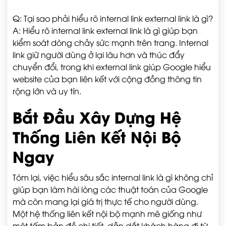
Q: Tại sao phải hiểu rõ internal link external link là gì?
A: Hiểu rõ internal link external link là gì giúp bạn
kiểm soát dòng chảy sức mạnh trên trang. Internal
link giữ người dùng ở lại lâu hơn và thúc đẩy
chuyển đổi, trong khi external link giúp Google hiểu
website của bạn liên kết với cộng đồng thông tin
rộng lớn và uy tín.
Bắt Đầu Xây Dựng Hệ
Thống Liên Kết Nội Bộ
Ngay
Tóm lại, việc hiểu sâu sắc internal link là gì không chỉ
giúp bạn làm hài lòng các thuật toán của Google
mà còn mang lại giá trị thực tế cho người dùng.
Một hệ thống liên kết nội bộ mạnh mẽ giống như
một tấm bản đồ chi tiết, dẫn dắt khách hàng đi từ