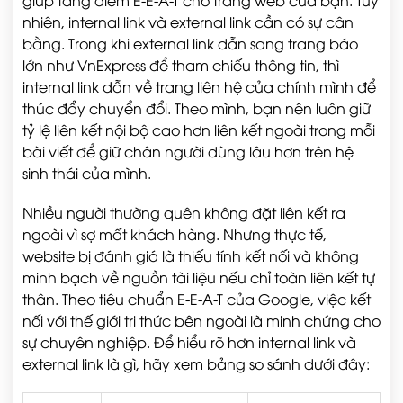
giúp tăng điểm E-E-A-T cho trang web của bạn. Tuy
nhiên, internal link và external link cần có sự cân
bằng. Trong khi external link dẫn sang trang báo
lớn như VnExpress để tham chiếu thông tin, thì
internal link dẫn về trang liên hệ của chính mình để
thúc đẩy chuyển đổi. Theo mình, bạn nên luôn giữ
tỷ lệ liên kết nội bộ cao hơn liên kết ngoài trong mỗi
bài viết để giữ chân người dùng lâu hơn trên hệ
sinh thái của mình.
Nhiều người thường quên không đặt liên kết ra
ngoài vì sợ mất khách hàng. Nhưng thực tế,
website bị đánh giá là thiếu tính kết nối và không
minh bạch về nguồn tài liệu nếu chỉ toàn liên kết tự
thân. Theo tiêu chuẩn E-E-A-T của Google, việc kết
nối với thế giới tri thức bên ngoài là minh chứng cho
sự chuyên nghiệp. Để hiểu rõ hơn internal link và
external link là gì, hãy xem bảng so sánh dưới đây: