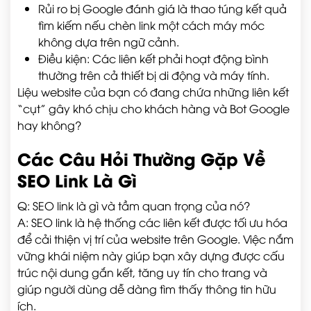
Rủi ro bị Google đánh giá là thao túng kết quả
tìm kiếm nếu chèn link một cách máy móc
không dựa trên ngữ cảnh.
Điều kiện: Các liên kết phải hoạt động bình
thường trên cả thiết bị di động và máy tính.
Liệu website của bạn có đang chứa những liên kết
“cụt” gây khó chịu cho khách hàng và Bot Google
hay không?
Các Câu Hỏi Thường Gặp Về
SEO Link Là Gì
Q: SEO link là gì và tầm quan trọng của nó?
A: SEO link là hệ thống các liên kết được tối ưu hóa
để cải thiện vị trí của website trên Google. Việc nắm
vững khái niệm này giúp bạn xây dựng được cấu
trúc nội dung gắn kết, tăng uy tín cho trang và
giúp người dùng dễ dàng tìm thấy thông tin hữu
ích.