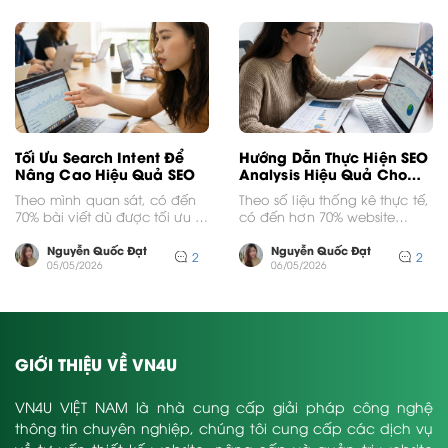
Tối Ưu Search Intent Để
Hướng Dẫn Thực Hiện SEO
Nâng Cao Hiệu Quả SEO
Analysis Hiệu Quả Cho
Website
Theo mình quan sát, có đến
Theo số liệu thống kê thực tế,
70% bài viết dù được tối ưu kỹ
có đến hơn 70% website
thuật tốt vẫn lẹt...
doanh nghiệp hiện nay
không đạt...
Nguyễn Quốc Đạt
Nguyễn Quốc Đạt
2
2
05/05/2026
06/05/2026
GIỚI THIỆU VỀ VN4U
VN4U VIỆT NAM là nhà cung cấp giải pháp công nghệ
thông tin chuyên nghiệp, chúng tôi cung cấp các dịch vụ