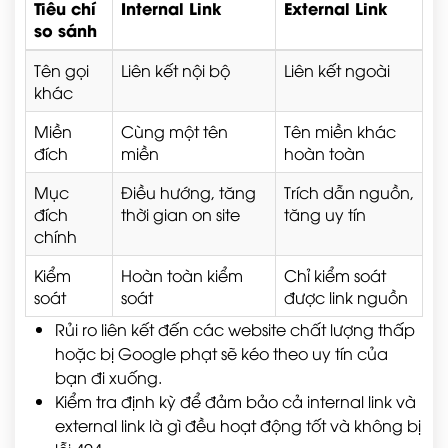
Tiêu chí
Internal Link
External Link
so sánh
Tên gọi
Liên kết nội bộ
Liên kết ngoài
khác
Miền
Cùng một tên
Tên miền khác
đích
miền
hoàn toàn
Mục
Điều hướng, tăng
Trích dẫn nguồn,
đích
thời gian on site
tăng uy tín
chính
Kiểm
Hoàn toàn kiểm
Chỉ kiểm soát
soát
soát
được link nguồn
Rủi ro liên kết đến các website chất lượng thấp
hoặc bị Google phạt sẽ kéo theo uy tín của
bạn đi xuống.
Kiểm tra định kỳ để đảm bảo cả internal link và
external link là gì đều hoạt động tốt và không bị