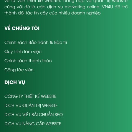
về tư vấn thiết kế website, nâng cấp và quản trị website
cùng với đó là các dịch vụ marketing online. VN4U đã trở
thành đối tác tin cậy của nhiều doanh nghiệp
VỀ CHÚNG TÔI
Chính sách Bảo hành & Bảo trì
Quy trình làm việc
Chính sách thanh toán
Cộng tác viên
DỊCH VỤ
CÔNG TY THIẾT KẾ WEBSITE
DỊCH VỤ QUẢN TRỊ WEBSITE
DỊCH VỤ VIẾT BÀI CHUẨN SEO
DỊCH VỤ NÂNG CẤP WEBSITE