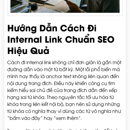
Hướng Dẫn Cách Đi
Internal Link Chuẩn SEO
Hiệu Quả
Cách đi internal link không chỉ đơn giản là gắn một
đường dẫn vào một từ bất kỳ. Một lỗi phổ biến mà
mình hay thấy là anchor text không liên quan đến
nội dung trang đích. Điều này khiến công cụ tìm
kiếm hiểu sai chủ đề của trang đích dẫn đến xếp
hạng sai từ khóa. Theo nguyên tắc tối ưu hóa từ
khóa trong liên kết nội bộ, bạn nên sử dụng những
từ khóa có nghĩa thay vì dùng các từ vô nghĩa như
“bấm vào đây” hay “xem thêm”.