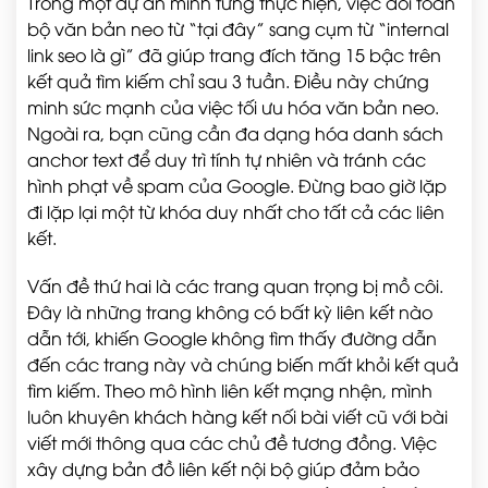
Trong một dự án mình từng thực hiện, việc đổi toàn
bộ văn bản neo từ “tại đây” sang cụm từ “internal
link seo là gì” đã giúp trang đích tăng 15 bậc trên
kết quả tìm kiếm chỉ sau 3 tuần. Điều này chứng
minh sức mạnh của việc tối ưu hóa văn bản neo.
Ngoài ra, bạn cũng cần đa dạng hóa danh sách
anchor text để duy trì tính tự nhiên và tránh các
hình phạt về spam của Google. Đừng bao giờ lặp
đi lặp lại một từ khóa duy nhất cho tất cả các liên
kết.
Vấn đề thứ hai là các trang quan trọng bị mồ côi.
Đây là những trang không có bất kỳ liên kết nào
dẫn tới, khiến Google không tìm thấy đường dẫn
đến các trang này và chúng biến mất khỏi kết quả
tìm kiếm. Theo mô hình liên kết mạng nhện, mình
luôn khuyên khách hàng kết nối bài viết cũ với bài
viết mới thông qua các chủ đề tương đồng. Việc
xây dựng bản đồ liên kết nội bộ giúp đảm bảo