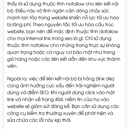
thấy là sử dụng thuộc tính nofollow cho liên kết nội
bộ. Điều này vô tình ngăn cản dòng chảy sức
mạnh lan tỏa trong website khiến nỗ lực tối ưu hóa
bị lãng phí. Theo nguyên tắc tối ưu hóa cấu trúc
website, bạn nên để mặc định thuộc tính dofollow
cho mọi internal link trong seo là gì. Chỉ sử dụng
thuộc tính nofollow cho những trang thực sự không
quan trọng hoặc có nguy cơ bảo mật như trang
giỏ hàng hoặc các liên kết dẫn đến khu vực thành
viên.
Ngoài ra, việc để liên kết nội bộ bị hỏng (link die)
cũng ảnh hưởng cực xấu đến trải nghiệm người
dùng và điểm SEO. Khi người dùng click vào một
link và nhận về trang 404, niềm tin của họ vào
website sẽ giảm sút đáng kể. Bạn cần sử dụng các
công cụ kiểm tra thường xuyên để phát hiện và
sửa chữa các lỗi này kịp thời.