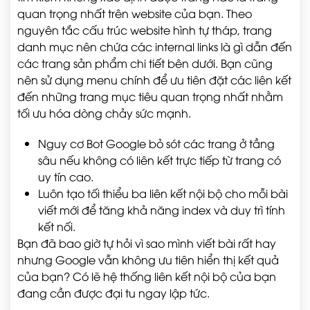
quan trọng nhất trên website của bạn. Theo
nguyên tắc cấu trúc website hình tự tháp, trang
danh mục nên chứa các internal links là gì dẫn đến
các trang sản phẩm chi tiết bên dưới. Bạn cũng
nên sử dụng menu chính để ưu tiên đặt các liên kết
đến những trang mục tiêu quan trọng nhất nhằm
tối ưu hóa dòng chảy sức mạnh.
Nguy cơ Bot Google bỏ sót các trang ở tầng
sâu nếu không có liên kết trực tiếp từ trang có
uy tín cao.
Luôn tạo tối thiểu ba liên kết nội bộ cho mỗi bài
viết mới để tăng khả năng index và duy trì tính
kết nối.
Bạn đã bao giờ tự hỏi vì sao mình viết bài rất hay
nhưng Google vẫn không ưu tiên hiển thị kết quả
của bạn? Có lẽ hệ thống liên kết nội bộ của bạn
đang cần được đại tu ngay lập tức.