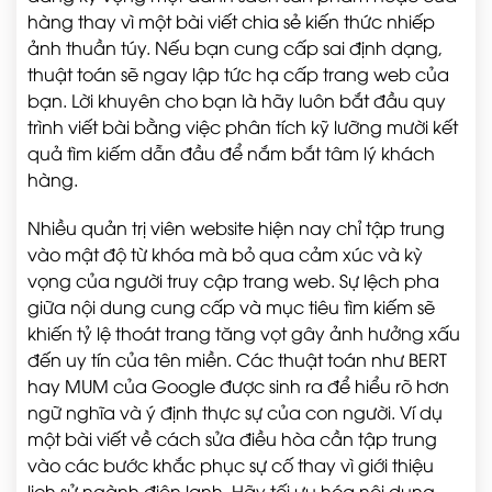
hàng thay vì một bài viết chia sẻ kiến thức nhiếp
ảnh thuần túy. Nếu bạn cung cấp sai định dạng,
thuật toán sẽ ngay lập tức hạ cấp trang web của
bạn. Lời khuyên cho bạn là hãy luôn bắt đầu quy
trình viết bài bằng việc phân tích kỹ lưỡng mười kết
quả tìm kiếm dẫn đầu để nắm bắt tâm lý khách
hàng.
Nhiều quản trị viên website hiện nay chỉ tập trung
vào mật độ từ khóa mà bỏ qua cảm xúc và kỳ
vọng của người truy cập trang web. Sự lệch pha
giữa nội dung cung cấp và mục tiêu tìm kiếm sẽ
khiến tỷ lệ thoát trang tăng vọt gây ảnh hưởng xấu
đến uy tín của tên miền. Các thuật toán như BERT
hay MUM của Google được sinh ra để hiểu rõ hơn
ngữ nghĩa và ý định thực sự của con người. Ví dụ
một bài viết về cách sửa điều hòa cần tập trung
vào các bước khắc phục sự cố thay vì giới thiệu
lịch sử ngành điện lạnh. Hãy tối ưu hóa nội dung