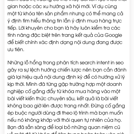
gian hoặc các xu hướng xã hội mới. Ví dụ cùng
một từ khóa tên sản phẩm nhưng có thể mang cả
ý định tìm hiểu thông tin lẫn ý định mua hàng trực
tiếp. Lời khuyên cho bạn là hãy luôn kiểm tra các
tính năng đặc biệt trên trang kết quả của Google
để biết chính xác định dạng nội dung đang được
ưu tiên.
Những lỗ hổng trong phân tích search intent in seo
gây ra sự lệch hướng chiến lược nên bạn cần đánh
giá lại hiệu quả nội dung định kỳ để có hướng xử lý
kịp thời. Mình đã từng gặp trường hợp một doanh
nghiệp cố gắng đẩy từ khóa mua hàng vào một
bài viết kiến thức chuyên sâu, kết quả là bài viết
không bao giờ lên được trang nhất. Đừng cố gắng
ép buộc người dùng đi theo lộ trình mà bạn muốn
nếu nó không khớp với thói quen tự nhiên của họ.
Bạn đã sẵn sàng để loại bỏ những quan niệm cũ