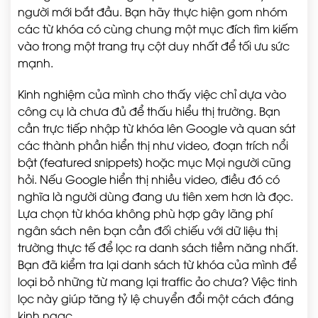
người mới bắt đầu. Bạn hãy thực hiện gom nhóm
các từ khóa có cùng chung một mục đích tìm kiếm
vào trong một trang trụ cột duy nhất để tối ưu sức
mạnh.
Kinh nghiệm của mình cho thấy việc chỉ dựa vào
công cụ là chưa đủ để thấu hiểu thị trường. Bạn
cần trực tiếp nhập từ khóa lên Google và quan sát
các thành phần hiển thị như video, đoạn trích nổi
bật (featured snippets) hoặc mục Mọi người cũng
hỏi. Nếu Google hiển thị nhiều video, điều đó có
nghĩa là người dùng đang ưu tiên xem hơn là đọc.
Lựa chọn từ khóa không phù hợp gây lãng phí
ngân sách nên bạn cần đối chiếu với dữ liệu thị
trường thực tế để lọc ra danh sách tiềm năng nhất.
Bạn đã kiểm tra lại danh sách từ khóa của mình để
loại bỏ những từ mang lại traffic ảo chưa? Việc tinh
lọc này giúp tăng tỷ lệ chuyển đổi một cách đáng
kinh ngạc.