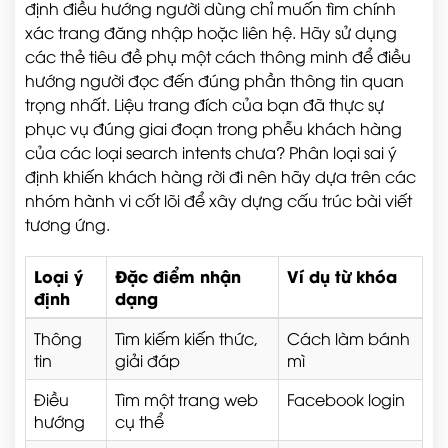
định điều hướng người dùng chỉ muốn tìm chính
xác trang đăng nhập hoặc liên hệ. Hãy sử dụng
các thẻ tiêu đề phụ một cách thông minh để điều
hướng người đọc đến đúng phần thông tin quan
trọng nhất. Liệu trang đích của bạn đã thực sự
phục vụ đúng giai đoạn trong phễu khách hàng
của các loại search intents chưa? Phân loại sai ý
định khiến khách hàng rời đi nên hãy dựa trên các
nhóm hành vi cốt lõi để xây dựng cấu trúc bài viết
tương ứng.
Loại ý
Đặc điểm nhận
Ví dụ từ khóa
định
dạng
Thông
Tìm kiếm kiến thức,
Cách làm bánh
tin
giải đáp
mì
Điều
Tìm một trang web
Facebook login
hướng
cụ thể