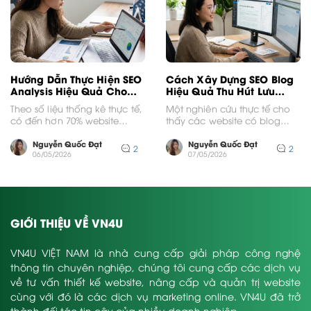
Hướng Dẫn Thực Hiện SEO
Cách Xây Dựng SEO Blog
Analysis Hiệu Quả Cho
Hiệu Quả Thu Hút Lưu
Website
Lượng Truy Cập
Theo số liệu thống kê thực tế,
Một nghiên cứu thực tế cho
có đến hơn 70% website
thấy các website có blog
doanh nghiệp hiện nay
thường nhận được lượng liên
không đạt...
kết trỏ...
Nguyễn Quốc Đạt
Nguyễn Quốc Đạt
2
2
06/05/2026
07/05/2026
GIỚI THIỆU VỀ VN4U
VN4U VIỆT NAM là nhà cung cấp giải pháp công nghệ
thông tin chuyên nghiệp, chúng tôi cung cấp các dịch vụ
về tư vấn thiết kế website, nâng cấp và quản trị website
cùng với đó là các dịch vụ marketing online. VN4U đã trở
thành đối tác tin cậy của nhiều doanh nghiệp