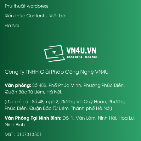
Thủ thuật wordpress
Kiến thức Content – Viết bài
Hà Nội
Công Ty TNHH Giải Pháp Công Nghệ VN4U
Văn phòng:
Số 48B, Phố Phúc Minh, Phường Phúc Diễn,
Quận Bắc Từ Liêm, Hà Nội.
(địa chỉ cũ : Số 48, ngõ 2, đường Võ Quý Huân, Phường
Phúc Diễn, Quận Bắc Từ Liêm, Thành phố Hà Nội)
Văn Phòng Tại Ninh Bình:
Đội 1, Văn Lâm, Ninh Hải, Hoa Lư,
Ninh Bình
MST : 0107313301