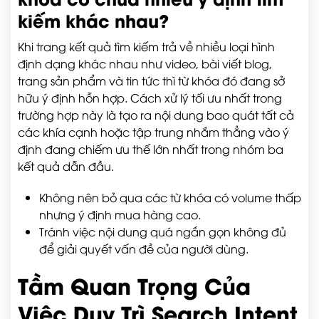
kiếm khác nhau?
Khi trang kết quả tìm kiếm trả về nhiều loại hình
định dạng khác nhau như video, bài viết blog,
trang sản phẩm và tin tức thì từ khóa đó đang sở
hữu ý định hỗn hợp. Cách xử lý tối ưu nhất trong
trường hợp này là tạo ra nội dung bao quát tất cả
các khía cạnh hoặc tập trung nhắm thẳng vào ý
định đang chiếm ưu thế lớn nhất trong nhóm ba
kết quả dẫn đầu.
Không nên bỏ qua các từ khóa có volume thấp
nhưng ý định mua hàng cao.
Tránh việc nội dung quá ngắn gọn không đủ
để giải quyết vấn đề của người dùng.
Tầm Quan Trọng Của
Việc Duy Trì Search Intent