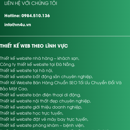
LIÊN HỆ VỚI CHÚNG TÔI
Hotline: 0984.510.136
info@vn4u.vn
THIẾT KẾ WEB THEO LĨNH VỰC
Thiết kế website nhà hàng – khách sạn
,
Công ty thiết kế website tại Đà Nẵng
,
Thiết kế website tại hà nội
,
Thiết kế website bất động sản chuyên nghiệp
,
Thiết Kế Website Bán Hàng Chuẩn SEO Tối Ưu Chuyển Đổi Và
Bảo Mật Cao
,
Thiết kế website bán điện thoại di động
,
Thiết kế website nội thất đẹp chuyên nghiệp
,
Thiết kế website giới thiệu doanh nghiệp
,
Thiết kế website học trực tuyến
,
Thiết kế website đặt vé máy bay trực tuyến
,
Thiết kế website phòng khám – bệnh viện
,