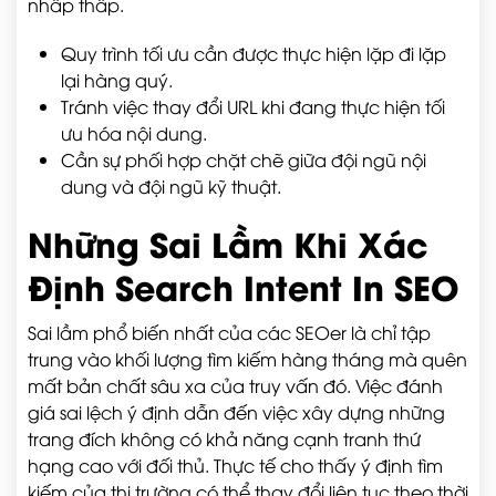
nhấp thấp.
Quy trình tối ưu cần được thực hiện lặp đi lặp
lại hàng quý.
Tránh việc thay đổi URL khi đang thực hiện tối
ưu hóa nội dung.
Cần sự phối hợp chặt chẽ giữa đội ngũ nội
dung và đội ngũ kỹ thuật.
Những Sai Lầm Khi Xác
Định Search Intent In SEO
Sai lầm phổ biến nhất của các SEOer là chỉ tập
trung vào khối lượng tìm kiếm hàng tháng mà quên
mất bản chất sâu xa của truy vấn đó. Việc đánh
giá sai lệch ý định dẫn đến việc xây dựng những
trang đích không có khả năng cạnh tranh thứ
hạng cao với đối thủ. Thực tế cho thấy ý định tìm
kiếm của thị trường có thể thay đổi liên tục theo thời