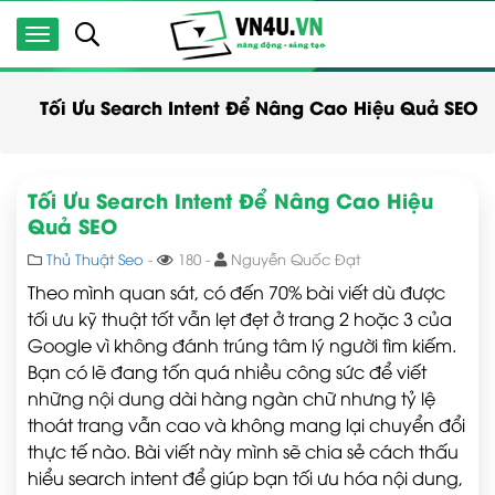
Tối Ưu Search Intent Để Nâng Cao Hiệu Quả SEO
Tối Ưu Search Intent Để Nâng Cao Hiệu
Quả SEO
Thủ Thuật Seo
-
180 -
Nguyễn Quốc Đạt
Theo mình quan sát, có đến 70% bài viết dù được
tối ưu kỹ thuật tốt vẫn lẹt đẹt ở trang 2 hoặc 3 của
Google vì không đánh trúng tâm lý người tìm kiếm.
Bạn có lẽ đang tốn quá nhiều công sức để viết
những nội dung dài hàng ngàn chữ nhưng tỷ lệ
thoát trang vẫn cao và không mang lại chuyển đổi
thực tế nào. Bài viết này mình sẽ chia sẻ cách thấu
hiểu search intent để giúp bạn tối ưu hóa nội dung,