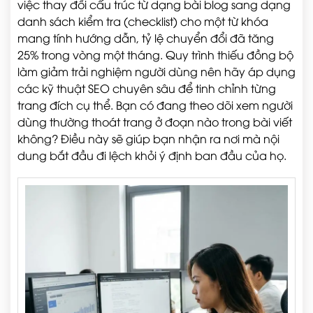
việc thay đổi cấu trúc từ dạng bài blog sang dạng
danh sách kiểm tra (checklist) cho một từ khóa
mang tính hướng dẫn, tỷ lệ chuyển đổi đã tăng
25% trong vòng một tháng. Quy trình thiếu đồng bộ
làm giảm trải nghiệm người dùng nên hãy áp dụng
các kỹ thuật SEO chuyên sâu để tinh chỉnh từng
trang đích cụ thể. Bạn có đang theo dõi xem người
dùng thường thoát trang ở đoạn nào trong bài viết
không? Điều này sẽ giúp bạn nhận ra nơi mà nội
dung bắt đầu đi lệch khỏi ý định ban đầu của họ.