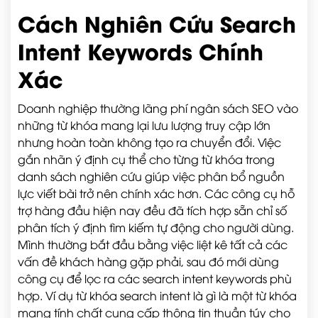
Cách Nghiên Cứu Search
Intent Keywords Chính
Xác
Doanh nghiệp thường lãng phí ngân sách SEO vào
những từ khóa mang lại lưu lượng truy cập lớn
nhưng hoàn toàn không tạo ra chuyển đổi. Việc
gắn nhãn ý định cụ thể cho từng từ khóa trong
danh sách nghiên cứu giúp việc phân bổ nguồn
lực viết bài trở nên chính xác hơn. Các công cụ hỗ
trợ hàng đầu hiện nay đều đã tích hợp sẵn chỉ số
phân tích ý định tìm kiếm tự động cho người dùng.
Mình thường bắt đầu bằng việc liệt kê tất cả các
vấn đề khách hàng gặp phải, sau đó mới dùng
công cụ để lọc ra các search intent keywords phù
hợp. Ví dụ từ khóa search intent là gì là một từ khóa
mang tính chất cung cấp thông tin thuần túy cho