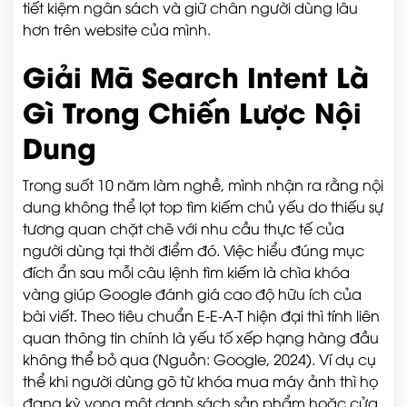
tiết kiệm ngân sách và giữ chân người dùng lâu
hơn trên website của mình.
Giải Mã Search Intent Là
Gì Trong Chiến Lược Nội
Dung
Trong suốt 10 năm làm nghề, mình nhận ra rằng nội
dung không thể lọt top tìm kiếm chủ yếu do thiếu sự
tương quan chặt chẽ với nhu cầu thực tế của
người dùng tại thời điểm đó. Việc hiểu đúng mục
đích ẩn sau mỗi câu lệnh tìm kiếm là chìa khóa
vàng giúp Google đánh giá cao độ hữu ích của
bài viết. Theo tiêu chuẩn E-E-A-T hiện đại thì tính liên
quan thông tin chính là yếu tố xếp hạng hàng đầu
không thể bỏ qua (Nguồn: Google, 2024). Ví dụ cụ
thể khi người dùng gõ từ khóa mua máy ảnh thì họ
đang kỳ vọng một danh sách sản phẩm hoặc cửa