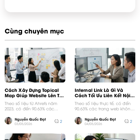
Cùng chuyên mục
Cách Xây Dựng Topical
Internal Link Là Gì Và
Map Giúp Website Lên Top
Cách Tối Ưu Liên Kết Nội
Bền Vững
Bộ
Theo số liệu từ Ahrefs năm
Theo số liệu thực tế, có đến
2023, có đến 90.63% các
90.63% các trang web không
trang web không nhận được
nhận được bất kỳ lưu lượng...
bất kỳ...
Nguyễn Quốc Đạt
Nguyễn Quốc Đạt
2
2
03/05/2026
04/05/2026