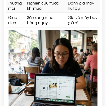
Thương
Nghiên cứu trước
Đánh giá máy
mại
khi mua
hút bụi
Giao
Sẵn sàng mua
Giá vé máy bay
dịch
hàng ngay
giá rẻ