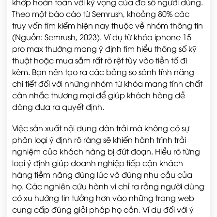
khớp hoàn toàn với kỳ vọng của đa số người dùng.
Theo một báo cáo từ Semrush, khoảng 80% các
truy vấn tìm kiếm hiện nay thuộc về nhóm thông tin
(Nguồn: Semrush, 2023). Ví dụ từ khóa iphone 15
pro max thường mang ý định tìm hiểu thông số kỹ
thuật hoặc mua sắm rất rõ rệt tùy vào tiền tố đi
kèm. Bạn nên tạo ra các bảng so sánh tính năng
chi tiết đối với những nhóm từ khóa mang tính chất
cân nhắc thương mại để giúp khách hàng dễ
dàng đưa ra quyết định.
Việc sản xuất nội dung dàn trải mà không có sự
phân loại ý định rõ ràng sẽ khiến hành trình trải
nghiệm của khách hàng bị đứt đoạn. Hiểu rõ từng
loại ý định giúp doanh nghiệp tiếp cận khách
hàng tiềm năng đúng lúc và đúng nhu cầu của
họ. Các nghiên cứu hành vi chỉ ra rằng người dùng
có xu hướng tin tưởng hơn vào những trang web
cung cấp đúng giải pháp họ cần. Ví dụ đối với ý