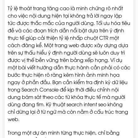
Tỷ lệ thoát trang tăng cao là minh chứng rõ nhất
cho việc nội dung hiện tại không trả lời ngay lập
tức được thắc mắc của người dùng. Tối ưu hóa tiêu
đề và các đoạn trích dẫn nổi bật dựa trên ý định
thực tế giúp cải thiện tỷ lệ nhấp chuột CTR một
cách đáng kể. Một trang web được xây dựng dựa
trên sự thấu hiểu ý định người dùng sẽ luôn duy trì
được vị thế bền vững trên bảng xếp hạng. Ví dụ
một bài viết hướng dẫn thực hành cần phải có các
bước thực hiện rõ ràng kèm hình ảnh minh họa
ngay ở phần đầu. Bạn cần kiểm tra định kỳ dữ liệu
trong Search Console để kịp thời điều chỉnh nội
dung bám sát theo các từ khóa thực tế mà người
dùng đang tìm. Kỹ thuật search intent seo không
chỉ dừng lại ở từ ngữ mà còn nằm ở cấu trúc trang
web.
Trong một dự án mình từng thực hiện, chỉ bằng