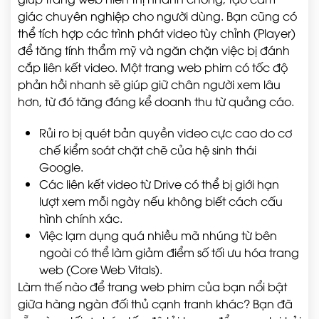
giác chuyên nghiệp cho người dùng. Bạn cũng có
thể tích hợp các trình phát video tùy chỉnh (Player)
để tăng tính thẩm mỹ và ngăn chặn việc bị đánh
cắp liên kết video. Một trang web phim có tốc độ
phản hồi nhanh sẽ giúp giữ chân người xem lâu
hơn, từ đó tăng đáng kể doanh thu từ quảng cáo.
Rủi ro bị quét bản quyền video cực cao do cơ
chế kiểm soát chặt chẽ của hệ sinh thái
Google.
Các liên kết video từ Drive có thể bị giới hạn
lượt xem mỗi ngày nếu không biết cách cấu
hình chính xác.
Việc lạm dụng quá nhiều mã nhúng từ bên
ngoài có thể làm giảm điểm số tối ưu hóa trang
web (Core Web Vitals).
Làm thế nào để trang web phim của bạn nổi bật
giữa hàng ngàn đối thủ cạnh tranh khác? Bạn đã