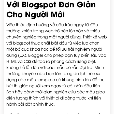
Với Blogspot Đơn Giản
Cho Người Mới
Việc thiếu định hướng về cấu trúc ngay từ đầu
thường khiến trang web trở nên lộn xộn và thiếu
chuyên nghiệp trong mắt người dùng. Thiết kế web
với blogspot thực chất bắt đầu từ việc lựa chọn
một bố cục khoa học để tối ưu trải nghiệm người
dùng (UX). Blogger cho phép bạn tùy biến sâu vào
HTML và CSS để tạo ra phong cách riêng biệt,
không hề lẫn lộn với các mẫu có sẵn đại trà. Mình
thường khuyên các bạn làm blog du lịch nên sử
dụng các mẫu template có khung hình lớn để thu
hút thị giác người xem ngay từ cái nhìn đầu tiên.
Bạn hãy dành thời gian nghiên cứu các mẫu giao
diện tương thích với thiết bị di động trước khi tiến
hành cài đặt chính thức.