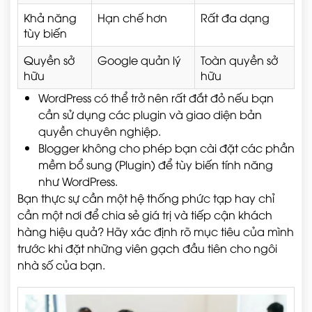
Khả năng
Hạn chế hơn
Rất đa dạng
tùy biến
Quyền sở
Google quản lý
Toàn quyền sở
hữu
hữu
WordPress có thể trở nên rất đắt đỏ nếu bạn
cần sử dụng các plugin và giao diện bản
quyền chuyên nghiệp.
Blogger không cho phép bạn cài đặt các phần
mềm bổ sung (Plugin) để tùy biến tính năng
như WordPress.
Bạn thực sự cần một hệ thống phức tạp hay chỉ
cần một nơi để chia sẻ giá trị và tiếp cận khách
hàng hiệu quả? Hãy xác định rõ mục tiêu của mình
trước khi đặt những viên gạch đầu tiên cho ngôi
nhà số của bạn.