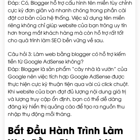
Đáp: Có, Blogger hỗ trợ cấu hình tên miền tùy chỉnh
cực kỳ đơn giản và nhanh chóng trong phần cài
đặt cơ bản của hệ thống. Việc sử dụng tên miền
riêng không chỉ giúp website của bạn trông uy tín
hơn trong mắt khách hàng mà còn hỗ trợ rất tốt
cho quá trình làm SEO bền vững về sau.
Câu hỏi 3: Làm web bằng blogger có hỗ trợ kiếm
tiền từ Google AdSense không?
Đáp: Blogger là sản phẩm “cây nhà lá vườn” của
Google nên việc tích hợp Google AdSense được
thực hiện cực kỳ thuận tiện qua vài cú click chuột.
Khi website của bạn đạt đủ lượng nội dung giá trị
và lượng truy cập ổn định, bạn có thể dễ dàng
đăng ký hiển thị quảng cáo để tạo ra nguồn thu
nhập thụ động mỗi tháng.
Bắt Đầu Hành Trình Làm