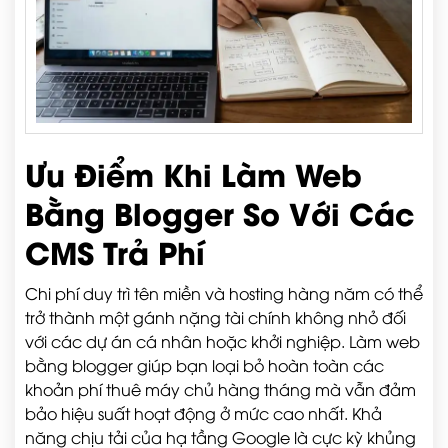
Ưu Điểm Khi Làm Web
Bằng Blogger So Với Các
CMS Trả Phí
Chi phí duy trì tên miền và hosting hàng năm có thể
trở thành một gánh nặng tài chính không nhỏ đối
với các dự án cá nhân hoặc khởi nghiệp. Làm web
bằng blogger giúp bạn loại bỏ hoàn toàn các
khoản phí thuê máy chủ hàng tháng mà vẫn đảm
bảo hiệu suất hoạt động ở mức cao nhất. Khả
năng chịu tải của hạ tầng Google là cực kỳ khủng