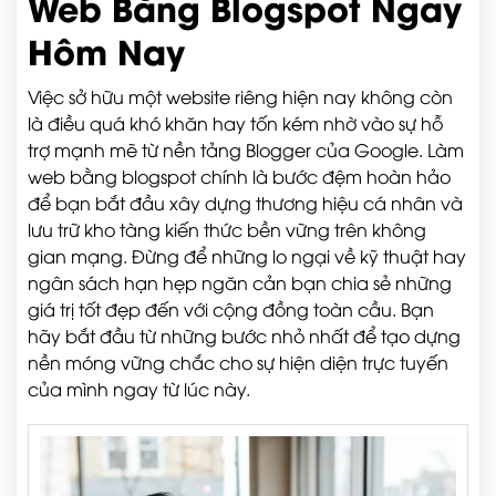
Web Bằng Blogspot Ngay
Hôm Nay
Việc sở hữu một website riêng hiện nay không còn
là điều quá khó khăn hay tốn kém nhờ vào sự hỗ
trợ mạnh mẽ từ nền tảng Blogger của Google. Làm
web bằng blogspot chính là bước đệm hoàn hảo
để bạn bắt đầu xây dựng thương hiệu cá nhân và
lưu trữ kho tàng kiến thức bền vững trên không
gian mạng. Đừng để những lo ngại về kỹ thuật hay
ngân sách hạn hẹp ngăn cản bạn chia sẻ những
giá trị tốt đẹp đến với cộng đồng toàn cầu. Bạn
hãy bắt đầu từ những bước nhỏ nhất để tạo dựng
nền móng vững chắc cho sự hiện diện trực tuyến
của mình ngay từ lúc này.