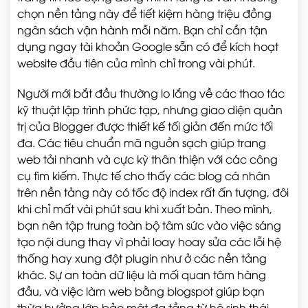
chọn nền tảng này để tiết kiệm hàng triệu đồng
ngân sách vận hành mỗi năm. Bạn chỉ cần tận
dụng ngay tài khoản Google sẵn có để kích hoạt
website đầu tiên của mình chỉ trong vài phút.
Người mới bắt đầu thường lo lắng về các thao tác
kỹ thuật lập trình phức tạp, nhưng giao diện quản
trị của Blogger được thiết kế tối giản đến mức tối
đa. Các tiêu chuẩn mã nguồn sạch giúp trang
web tải nhanh và cực kỳ thân thiện với các công
cụ tìm kiếm. Thực tế cho thấy các blog cá nhân
trên nền tảng này có tốc độ index rất ấn tượng, đôi
khi chỉ mất vài phút sau khi xuất bản. Theo mình,
bạn nên tập trung toàn bộ tâm sức vào việc sáng
tạo nội dung thay vì phải loay hoay sửa các lỗi hệ
thống hay xung đột plugin như ở các nền tảng
khác. Sự an toàn dữ liệu là mối quan tâm hàng
đầu, và việc làm web bằng blogspot giúp bạn
thừa hưởng lớp bảo mật đa tầng từ hệ sinh thái