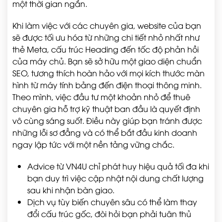
một thời gian ngắn.
Khi làm việc với các chuyên gia, website của bạn
sẽ được tối ưu hóa từ những chi tiết nhỏ nhất như
thẻ Meta, cấu trúc Heading đến tốc độ phản hồi
của máy chủ. Bạn sẽ sở hữu một giao diện chuẩn
SEO, tương thích hoàn hảo với mọi kích thước màn
hình từ máy tính bảng đến điện thoại thông minh.
Theo mình, việc đầu tư một khoản nhỏ để thuê
chuyên gia hỗ trợ kỹ thuật ban đầu là quyết định
vô cùng sáng suốt. Điều này giúp bạn tránh được
những lỗi sơ đẳng và có thể bắt đầu kinh doanh
ngay lập tức với một nền tảng vững chắc.
Advice từ VN4U chỉ phát huy hiệu quả tối đa khi
bạn duy trì việc cập nhật nội dung chất lượng
sau khi nhận bàn giao.
Dịch vụ tùy biến chuyên sâu có thể làm thay
đổi cấu trúc gốc, đòi hỏi bạn phải tuân thủ