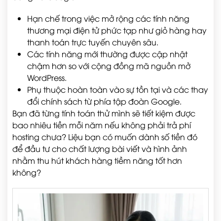
Hạn chế trong việc mở rộng các tính năng
thương mại điện tử phức tạp như giỏ hàng hay
thanh toán trực tuyến chuyên sâu.
Các tính năng mới thường được cập nhật
chậm hơn so với cộng đồng mã nguồn mở
WordPress.
Phụ thuộc hoàn toàn vào sự tồn tại và các thay
đổi chính sách từ phía tập đoàn Google.
Bạn đã từng tính toán thử mình sẽ tiết kiệm được
bao nhiêu tiền mỗi năm nếu không phải trả phí
hosting chưa? Liệu bạn có muốn dành số tiền đó
để đầu tư cho chất lượng bài viết và hình ảnh
nhằm thu hút khách hàng tiềm năng tốt hơn
không?