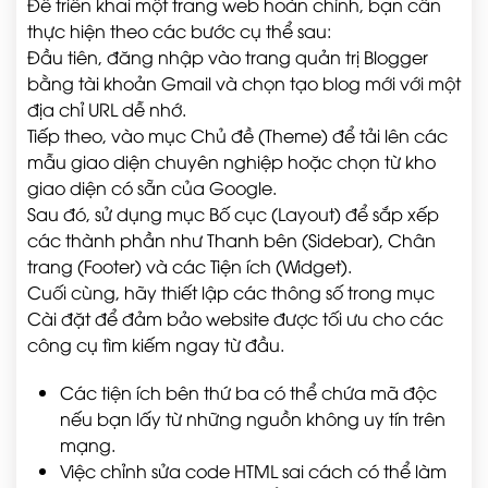
Để triển khai một trang web hoàn chỉnh, bạn cần
thực hiện theo các bước cụ thể sau:
Đầu tiên, đăng nhập vào trang quản trị Blogger
bằng tài khoản Gmail và chọn tạo blog mới với một
địa chỉ URL dễ nhớ.
Tiếp theo, vào mục Chủ đề (Theme) để tải lên các
mẫu giao diện chuyên nghiệp hoặc chọn từ kho
giao diện có sẵn của Google.
Sau đó, sử dụng mục Bố cục (Layout) để sắp xếp
các thành phần như Thanh bên (Sidebar), Chân
trang (Footer) và các Tiện ích (Widget).
Cuối cùng, hãy thiết lập các thông số trong mục
Cài đặt để đảm bảo website được tối ưu cho các
công cụ tìm kiếm ngay từ đầu.
Các tiện ích bên thứ ba có thể chứa mã độc
nếu bạn lấy từ những nguồn không uy tín trên
mạng.
Việc chỉnh sửa code HTML sai cách có thể làm