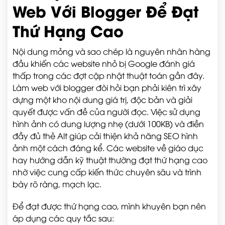
Web Với Blogger Để Đạt
Thứ Hạng Cao
Nội dung mỏng và sao chép là nguyên nhân hàng
đầu khiến các website nhỏ bị Google đánh giá
thấp trong các đợt cập nhật thuật toán gần đây.
Làm web với blogger đòi hỏi bạn phải kiên trì xây
dựng một kho nội dung giá trị, độc bản và giải
quyết được vấn đề của người đọc. Việc sử dụng
hình ảnh có dung lượng nhẹ (dưới 100KB) và điền
đầy đủ thẻ Alt giúp cải thiện khả năng SEO hình
ảnh một cách đáng kể. Các website về giáo dục
hay hướng dẫn kỹ thuật thường đạt thứ hạng cao
nhờ việc cung cấp kiến thức chuyên sâu và trình
bày rõ ràng, mạch lạc.
Để đạt được thứ hạng cao, mình khuyên bạn nên
áp dụng các quy tắc sau: