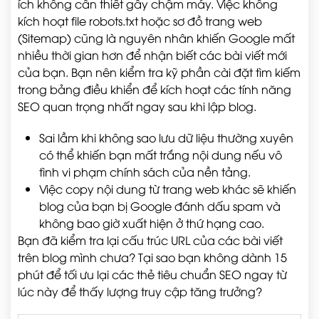
ích không cần thiết gây chậm máy. Việc không
kích hoạt file robots.txt hoặc sơ đồ trang web
(Sitemap) cũng là nguyên nhân khiến Google mất
nhiều thời gian hơn để nhận biết các bài viết mới
của bạn. Bạn nên kiểm tra kỹ phần cài đặt tìm kiếm
trong bảng điều khiển để kích hoạt các tính năng
SEO quan trọng nhất ngay sau khi lập blog.
Sai lầm khi không sao lưu dữ liệu thường xuyên
có thể khiến bạn mất trắng nội dung nếu vô
tình vi phạm chính sách của nền tảng.
Việc copy nội dung từ trang web khác sẽ khiến
blog của bạn bị Google đánh dấu spam và
không bao giờ xuất hiện ở thứ hạng cao.
Bạn đã kiểm tra lại cấu trúc URL của các bài viết
trên blog mình chưa? Tại sao bạn không dành 15
phút để tối ưu lại các thẻ tiêu chuẩn SEO ngay từ
lúc này để thấy lượng truy cập tăng trưởng?