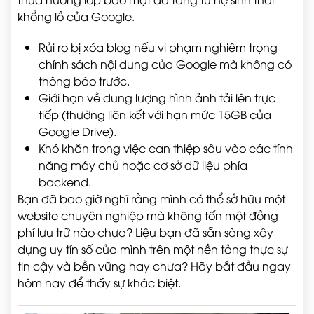
khổng lồ của Google.
Rủi ro bị xóa blog nếu vi phạm nghiêm trọng
chính sách nội dung của Google mà không có
thông báo trước.
Giới hạn về dung lượng hình ảnh tải lên trực
tiếp (thường liên kết với hạn mức 15GB của
Google Drive).
Khó khăn trong việc can thiệp sâu vào các tính
năng máy chủ hoặc cơ sở dữ liệu phía
backend.
Bạn đã bao giờ nghĩ rằng mình có thể sở hữu một
website chuyên nghiệp mà không tốn một đồng
phí lưu trữ nào chưa? Liệu bạn đã sẵn sàng xây
dựng uy tín số của mình trên một nền tảng thực sự
tin cậy và bền vững hay chưa? Hãy bắt đầu ngay
hôm nay để thấy sự khác biệt.