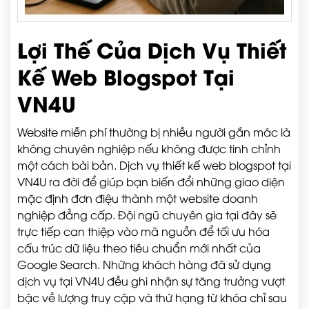
Lợi Thế Của Dịch Vụ Thiết
Kế Web Blogspot Tại
VN4U
Website miễn phí thường bị nhiều người gắn mác là
không chuyên nghiệp nếu không được tinh chỉnh
một cách bài bản. Dịch vụ thiết kế web blogspot tại
VN4U ra đời để giúp bạn biến đổi những giao diện
mặc định đơn điệu thành một website doanh
nghiệp đẳng cấp. Đội ngũ chuyên gia tại đây sẽ
trực tiếp can thiệp vào mã nguồn để tối ưu hóa
cấu trúc dữ liệu theo tiêu chuẩn mới nhất của
Google Search. Những khách hàng đã sử dụng
dịch vụ tại VN4U đều ghi nhận sự tăng trưởng vượt
bậc về lượng truy cập và thứ hạng từ khóa chỉ sau