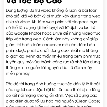
Và Tốc Độ Cao
Dung lượng lưu trữ video khổng lồ luôn là bài toán
khó giải đối với bất kỳ ai muốn xây dựng trang web
chia sẻ video. Khi làm web phim với blogspot, bạn
có thể tận dụng lợi thế tuyệt vời từ dịch vụ lưu trữ
của Google Photos hoặc Drive để nhúng video trực
tiếp vào trang web. Cách làm này không chỉ giúp
giảm tải hoàn toàn cho server mà còn đảm bảo
phim được phát ở chất lượng cao nhất mà không
bị giật lag. Mình đã thấy nhiều trang xem phim trực
tuyến quy mô vừa thành công rực rỡ nhờ tận dụng
thông minh nguồn tài nguyên lưu trữ đám mây
miễn phí này.
Tốc độ tải trang ảnh hưởng trực tiếp đến tỷ lệ thoát
của người xem, đặc biệt là trên các thiết bị di động
có kết nối mạng không ổn định. Việc sử dụng các
giao diện được tối ưu hóa mã nguồn (Clean Code)
giúp trang web hiển thị nhanh chóng, tạo cảm