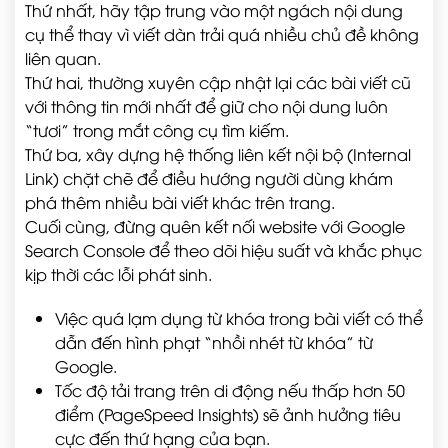
Thứ nhất, hãy tập trung vào một ngách nội dung
cụ thể thay vì viết dàn trải quá nhiều chủ đề không
liên quan.
Thứ hai, thường xuyên cập nhật lại các bài viết cũ
với thông tin mới nhất để giữ cho nội dung luôn
“tươi” trong mắt công cụ tìm kiếm.
Thứ ba, xây dựng hệ thống liên kết nội bộ (Internal
Link) chặt chẽ để điều hướng người dùng khám
phá thêm nhiều bài viết khác trên trang.
Cuối cùng, đừng quên kết nối website với Google
Search Console để theo dõi hiệu suất và khắc phục
kịp thời các lỗi phát sinh.
Việc quá lạm dụng từ khóa trong bài viết có thể
dẫn đến hình phạt “nhồi nhét từ khóa” từ
Google.
Tốc độ tải trang trên di động nếu thấp hơn 50
điểm (PageSpeed Insights) sẽ ảnh hưởng tiêu
cực đến thứ hạng của bạn.