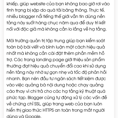
khiếp, giúp website của bạn không bao giờ rơi vào
tình trạng bị sập do quá tải băng thông. Thực tế,
nhiều blogger nổi tiếng thế giới vẫn tin dùng nền
tảng này suốt hàng chục năm qua để duy trì kết
nối với độc giả mà không cần lo lắng về hạ tầng.
Môi trường quản trị tập trung giúp bạn kiểm soát
toàn bộ bài viết và bình luận một cách hiệu quả
nhất mà không cần cài đặt thêm phần mềm hỗ
trợ. Các trang landing page giới thiệu sản phẩm
thường đạt hiệu quả chuyển đổi cao khi sử dụng
nền tảng này nhờ sự gọn nhẹ và tốc độ phản hồi
nhanh. Bạn nên đầu tư ngân sách tiết kiệm được
vào việc quảng bá nội dung hoặc chạy quảng
cáo thay vì chi trả cho các hạ tầng kỹ thuật quá
phức tạp. Blogger cũng tự động xử lý các vấn đề
về chứng chỉ SSL, giúp trang web của bạn luôn
hiển thị giao thức HTTPS an toàn trong mắt người
dùng và Google.