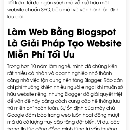
tiết kiệm tối đa ngân sách mà vẫn sở hữu một
website chuẩn SEO, bảo mật và vận hành ổn định
lâu dài.
Làm Web Bằng Blogspot
Là Giải Pháp Tạo Website
Miễn Phí Tối Ưu
Trong hơn 10 năm làm nghề, mình đã chứng kiến
rất nhiều cá nhân và doanh nghiệp nhỏ thành
công nhờ việc tận dụng nền tảng Blogger. Rào cản
chi phí thường khiến nhiều người e ngại khi muốn sở
hữu website riêng, nhưng Blogger đã giải quyết triệt
để vấn đề này bằng cách cung cấp hệ thống lưu
trữ miễn phí hoàn toàn. Sự ổn định của máy chủ
Google đảm bảo trang web luôn hoạt động mượt
mà dù có lượng truy cập tăng đột biến. Ví dụ, các
trang tin tức cộng đồng mình từng tư vấn thường