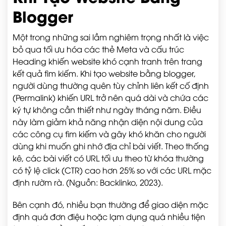
Blogger
Một trong những sai lầm nghiêm trọng nhất là việc
bỏ qua tối ưu hóa các thẻ Meta và cấu trúc
Heading khiến website khó cạnh tranh trên trang
kết quả tìm kiếm. Khi tạo website bằng blogger,
người dùng thường quên tùy chỉnh liên kết cố định
(Permalink) khiến URL trở nên quá dài và chứa các
ký tự không cần thiết như ngày tháng năm. Điều
này làm giảm khả năng nhận diện nội dung của
các công cụ tìm kiếm và gây khó khăn cho người
dùng khi muốn ghi nhớ địa chỉ bài viết. Theo thống
kê, các bài viết có URL tối ưu theo từ khóa thường
có tỷ lệ click (CTR) cao hơn 25% so với các URL mặc
định rườm rà. (Nguồn: Backlinko, 2023).
Bên cạnh đó, nhiều bạn thường để giao diện mặc
định quá đơn điệu hoặc lạm dụng quá nhiều tiện