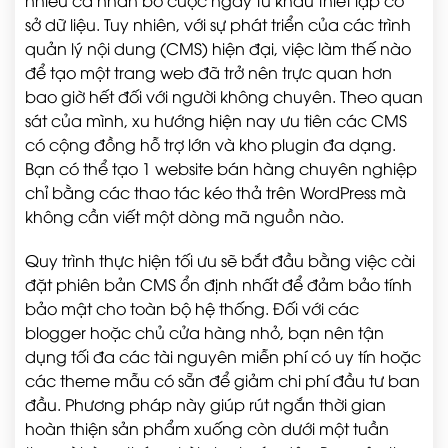
nhiều cá nhân bỏ cuộc ngay từ khâu thiết lập cơ
sở dữ liệu. Tuy nhiên, với sự phát triển của các trình
quản lý nội dung (CMS) hiện đại, việc làm thế nào
để tạo một trang web đã trở nên trực quan hơn
bao giờ hết đối với người không chuyên. Theo quan
sát của mình, xu hướng hiện nay ưu tiên các CMS
có cộng đồng hỗ trợ lớn và kho plugin đa dạng.
Bạn có thể tạo 1 website bán hàng chuyên nghiệp
chỉ bằng các thao tác kéo thả trên WordPress mà
không cần viết một dòng mã nguồn nào.
Quy trình thực hiện tối ưu sẽ bắt đầu bằng việc cài
đặt phiên bản CMS ổn định nhất để đảm bảo tính
bảo mật cho toàn bộ hệ thống. Đối với các
blogger hoặc chủ cửa hàng nhỏ, bạn nên tận
dụng tối đa các tài nguyên miễn phí có uy tín hoặc
các theme mẫu có sẵn để giảm chi phí đầu tư ban
đầu. Phương pháp này giúp rút ngắn thời gian
hoàn thiện sản phẩm xuống còn dưới một tuần