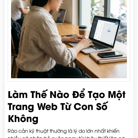
Làm Thế Nào Để Tạo Một
Trang Web Từ Con Số
Không
Rào cản kỹ thuật thường là lý do lớn nhất khiến