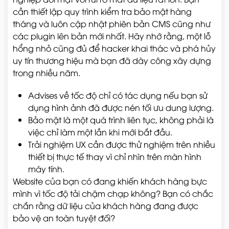
cần thiết lập quy trình kiểm tra bảo mật hàng
tháng và luôn cập nhật phiên bản CMS cũng như
các plugin lên bản mới nhất. Hãy nhớ rằng, một lỗ
hổng nhỏ cũng đủ để hacker khai thác và phá hủy
uy tín thương hiệu mà bạn đã dày công xây dựng
trong nhiều năm.
Advises về tốc độ chỉ có tác dụng nếu bạn sử
dụng hình ảnh đã được nén tối ưu dung lượng.
Bảo mật là một quá trình liên tục, không phải là
việc chỉ làm một lần khi mới bắt đầu.
Trải nghiệm UX cần được thử nghiệm trên nhiều
thiết bị thực tế thay vì chỉ nhìn trên màn hình
máy tính.
Website của bạn có đang khiến khách hàng bực
mình vì tốc độ tải chậm chạp không? Bạn có chắc
chắn rằng dữ liệu của khách hàng đang được
bảo vệ an toàn tuyệt đối?