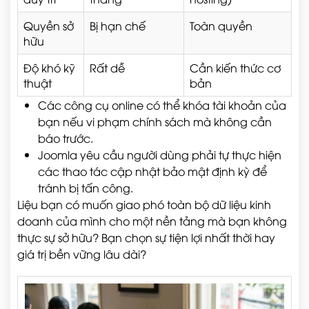
Quyền sở
Bị hạn chế
Toàn quyền
hữu
Độ khó kỹ
Rất dễ
Cần kiến thức cơ
thuật
bản
Các công cụ online có thể khóa tài khoản của
bạn nếu vi phạm chính sách mà không cần
báo trước.
Joomla yêu cầu người dùng phải tự thực hiện
các thao tác cập nhật bảo mật định kỳ để
tránh bị tấn công.
Liệu bạn có muốn giao phó toàn bộ dữ liệu kinh
doanh của mình cho một nền tảng mà bạn không
thực sự sở hữu? Bạn chọn sự tiện lợi nhất thời hay
giá trị bền vững lâu dài?