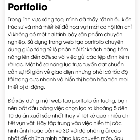
Portfolio
Trong lĩnh vực sáng tạo, mình đã thấy rất nhiều kiến
trúc sư và nhà thiết kế đồ họa vụt mất cơ hội lớn chỉ
vì không có một nơi trình bày sản phẩm chuyên
nghiệp. Sử dụng trang web tạo portfolio chuyên
dụng giúp tăng tỷ lệ phản hồi từ khách hàng tiềm
năng lên đến 60% so với việc gửi các tệp đính kèm
rời rạc. Một hồ sơ năng lực trực tuyến đạt chuẩn
cần sự tối giản về giao diện nhưng phải có tốc độ
tải trang cực nhanh và hiển thị hoàn hảo trên mọi
thiết bị di động.
Để xây dựng một web tạo portfolio ấn tượng, bạn
nên bắt đầu bằng việc chọn lọc ra khoảng 5 đến
10 dự án xuất sắc nhất thay vì liệt kê quá nhiều chi
tiết vụn vặt. Hãy tập trung vào việc hiển thị các
hình ảnh hoặc bản vẽ 3D với độ phân giải cao
nhất để chứng minh năng lực chuyên môn. Sau