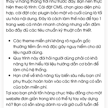
thay vì hàng tháng trời như trước đây. Bạn nên thực
hiện theo lộ trình: Cài đặt CMS, chọn giao diện phù
hợp, cài đặt các plugin bảo mật và cuối cùng là tối
ưu hóa nội dung. Đây là cách làm thế nào để tạo 1
trang web cá nhân nhanh chóng nhưng vẫn đảm
bảo đầy đủ các tiêu chuẩn kỹ thuật cần thiết.
Các theme miễn phí không rõ nguồn gốc
thường tiềm ẩn mã độc gây nguy hiểm cho dữ
liệu người dùng.
Quy trình này đòi hỏi người dùng phải có khả
năng tự tìm hiểu tài liệu hướng dẫn cơ bản để
làm chủ hệ thống.
Hạn chế về khả năng tùy biến sâu nếu bạn chỉ
phụ thuộc hoàn toàn vào các tính năng có sẵn
của bản miễn phí.
Tại sao bạn phải tốn hàng chục triệu đồng cho một
website đơn giản trong khi có thể tự tay xây dựng
nó? Bạn có sẵn sàng dành ra vài giờ cuối tuần để