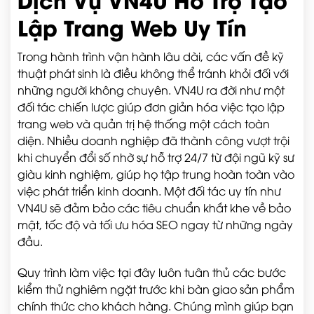
Lập Trang Web Uy Tín
Trong hành trình vận hành lâu dài, các vấn đề kỹ
thuật phát sinh là điều không thể tránh khỏi đối với
những người không chuyên. VN4U ra đời như một
đối tác chiến lược giúp đơn giản hóa việc tạo lập
trang web và quản trị hệ thống một cách toàn
diện. Nhiều doanh nghiệp đã thành công vượt trội
khi chuyển đổi số nhờ sự hỗ trợ 24/7 từ đội ngũ kỹ sư
giàu kinh nghiệm, giúp họ tập trung hoàn toàn vào
việc phát triển kinh doanh. Một đối tác uy tín như
VN4U sẽ đảm bảo các tiêu chuẩn khắt khe về bảo
mật, tốc độ và tối ưu hóa SEO ngay từ những ngày
đầu.
Quy trình làm việc tại đây luôn tuân thủ các bước
kiểm thử nghiêm ngặt trước khi bàn giao sản phẩm
chính thức cho khách hàng. Chúng mình giúp bạn