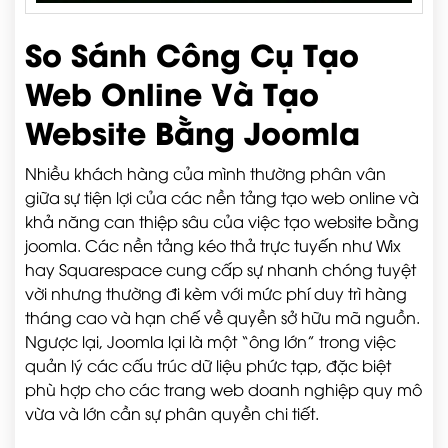
So Sánh Công Cụ Tạo
Web Online Và Tạo
Website Bằng Joomla
Nhiều khách hàng của mình thường phân vân
giữa sự tiện lợi của các nền tảng tạo web online và
khả năng can thiệp sâu của việc tạo website bằng
joomla. Các nền tảng kéo thả trực tuyến như Wix
hay Squarespace cung cấp sự nhanh chóng tuyệt
vời nhưng thường đi kèm với mức phí duy trì hàng
tháng cao và hạn chế về quyền sở hữu mã nguồn.
Ngược lại, Joomla lại là một “ông lớn” trong việc
quản lý các cấu trúc dữ liệu phức tạp, đặc biệt
phù hợp cho các trang web doanh nghiệp quy mô
vừa và lớn cần sự phân quyền chi tiết.