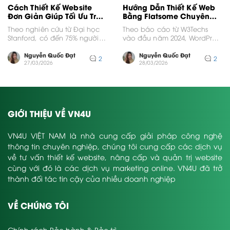
Cách Thiết Kế Website
Hướng Dẫn Thiết Kế Web
Đơn Giản Giúp Tối Ưu Trải
Bằng Flatsome Chuyên
Nghiệm Người Dùng
Nghiệp
Theo nghiên cứu từ Đại học
Theo báo cáo từ W3Techs
Stanford, có đến 75% người
vào đầu năm 2024, WordPress
dùng thừa nhận rằng họ
hiện chiếm hơn 43% thị phần
đánh giá...
website toàn...
Nguyễn Quốc Đạt
Nguyễn Quốc Đạt
2
2
27/03/2026
28/03/2026
GIỚI THIỆU VỀ VN4U
VN4U VIỆT NAM là nhà cung cấp giải pháp công nghệ
thông tin chuyên nghiệp, chúng tôi cung cấp các dịch vụ
về tư vấn thiết kế website, nâng cấp và quản trị website
cùng với đó là các dịch vụ marketing online. VN4U đã trở
thành đối tác tin cậy của nhiều doanh nghiệp
VỀ CHÚNG TÔI
Chính sách Bảo hành & Bảo trì