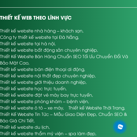
THIẾT KẾ WEB THEO LĨNH VỰC
Thiết kế website nhà hàng – khách sạn
,
Công ty thiết kế website tại Đà Nẵng
,
Thiết kế website tại hà nội
,
Thiết kế website bất động sản chuyên nghiệp
,
Thiết Kế Website Bán Hàng Chuẩn SEO Tối Ưu Chuyển Đổi Và
Bảo Mật Cao
,
Thiết kế website bán điện thoại di động
,
Thiết kế website nội thất đẹp chuyên nghiệp
,
Thiết kế website giới thiệu doanh nghiệp
,
Thiết kế website học trực tuyến
,
Thiết kế website đặt vé máy bay trực tuyến
,
Thiết kế website phòng khám – bệnh viện
,
Thiết kế website ô tô – xe máy
,
Thiết kế Website Thời Trang
,
Thiết Kế Website Tin Tức – Mẫu Giao Diện Đẹp, Chuẩn SEO &
Báo Giá Chi Tiết
,
Thiết kế website du lịch
,
Thiết kế website thẩm mỹ viện – spa làm đẹp
,