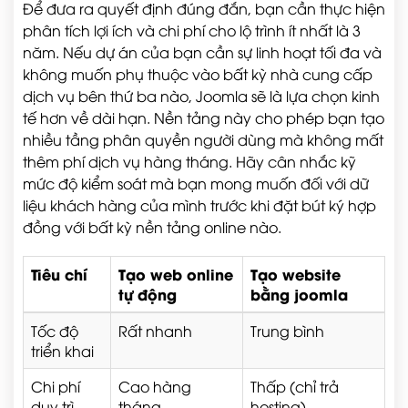
Để đưa ra quyết định đúng đắn, bạn cần thực hiện
phân tích lợi ích và chi phí cho lộ trình ít nhất là 3
năm. Nếu dự án của bạn cần sự linh hoạt tối đa và
không muốn phụ thuộc vào bất kỳ nhà cung cấp
dịch vụ bên thứ ba nào, Joomla sẽ là lựa chọn kinh
tế hơn về dài hạn. Nền tảng này cho phép bạn tạo
nhiều tầng phân quyền người dùng mà không mất
thêm phí dịch vụ hàng tháng. Hãy cân nhắc kỹ
mức độ kiểm soát mà bạn mong muốn đối với dữ
liệu khách hàng của mình trước khi đặt bút ký hợp
đồng với bất kỳ nền tảng online nào.
Tiêu chí
Tạo web online
Tạo website
tự động
bằng joomla
Tốc độ
Rất nhanh
Trung bình
triển khai
Chi phí
Cao hàng
Thấp (chỉ trả
duy trì
tháng
hosting)