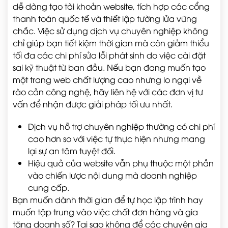
dễ dàng tạo tài khoản website, tích hợp các cổng
thanh toán quốc tế và thiết lập tường lửa vững
chắc. Việc sử dụng dịch vụ chuyên nghiệp không
chỉ giúp bạn tiết kiệm thời gian mà còn giảm thiểu
tối đa các chi phí sửa lỗi phát sinh do việc cài đặt
sai kỹ thuật từ ban đầu. Nếu bạn đang muốn tạo
một trang web chất lượng cao nhưng lo ngại về
rào cản công nghệ, hãy liên hệ với các đơn vị tư
vấn để nhận được giải pháp tối ưu nhất.
Dịch vụ hỗ trợ chuyên nghiệp thường có chi phí
cao hơn so với việc tự thực hiện nhưng mang
lại sự an tâm tuyệt đối.
Hiệu quả của website vẫn phụ thuộc một phần
vào chiến lược nội dung mà doanh nghiệp
cung cấp.
Bạn muốn dành thời gian để tự học lập trình hay
muốn tập trung vào việc chốt đơn hàng và gia
tăng doanh số? Tại sao không để các chuyên gia