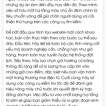
những dự án làm đến đâu hay đến đó. Theo mình,
việc sở hữu một hạ tầng máy chủ ổn định chính là
tiêu chuẩn vàng để giữ chân người dùng và cải
thiện thứ hạng trên các công cụ tìm kiếm.
Để bắt đầu quy trình tạo website một cách khoa
học, bạn cần thực hiện theo các bước cụ thể sau
đây. Đầu tiên, hãy liệt kê toàn bộ các tính năng cốt
yếu mà doanh nghiệp cần, chẳng hạn như giỏ
hàng, thanh toán trực tuyến hoặc hệ thống đặt
lịch. Tiếp theo, hãy lựa chọn gói hosting có băng
thông đủ rộng để xử lý lượng truy cập lớn vào
những giờ cao điểm, đặc biệt nếu bạn vận hành
một trang thương mại điện tử. Cuối cùng, hãy sử
dụng các công cụ kiểm tra tốc độ để đánh giá
hiệu năng máy chủ trước khi quyết định ký hợp
đồng dài hạn. Việc đầu tư vào chất lượng hạ tầng
từ sớm sẽ giúp bạn giảm thiểu rủi ro gián đoạn kinh
doanh và tiết kiệm chi phí bảo trì về sau.