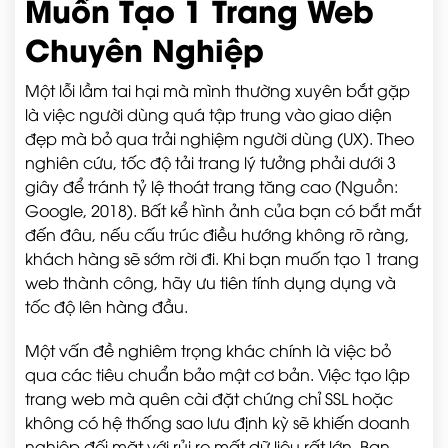
Muốn Tạo 1 Trang Web
Chuyên Nghiệp
Một lỗi lầm tai hại mà mình thường xuyên bắt gặp
là việc người dùng quá tập trung vào giao diện
đẹp mà bỏ qua trải nghiệm người dùng (UX). Theo
nghiên cứu, tốc độ tải trang lý tưởng phải dưới 3
giây để tránh tỷ lệ thoát trang tăng cao (Nguồn:
Google, 2018). Bất kể hình ảnh của bạn có bắt mắt
đến đâu, nếu cấu trúc điều hướng không rõ ràng,
khách hàng sẽ sớm rời đi. Khi bạn muốn tạo 1 trang
web thành công, hãy ưu tiên tính dụng dụng và
tốc độ lên hàng đầu.
Một vấn đề nghiêm trọng khác chính là việc bỏ
qua các tiêu chuẩn bảo mật cơ bản. Việc tạo lập
trang web mà quên cài đặt chứng chỉ SSL hoặc
không có hệ thống sao lưu định kỳ sẽ khiến doanh
nghiệp đối mặt với rủi ro mất dữ liệu rất lớn. Bạn