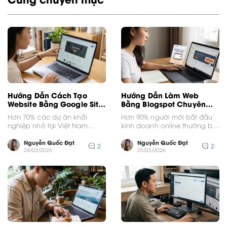
Hướng Dẫn Cách Tạo
Hướng Dẫn Làm Web
Website Bằng Google Site
Bằng Blogspot Chuyên
Chuyên Nghiệp
Nghiệp Cho Người Mới
Hơn 70% các dự án khởi
Hơn 90% người mới bắt đầu
nghiệp nhỏ tại Việt Nam
kinh doanh online thường bỏ
thường bỏ dở việc xây dựng
cuộc ngay từ những tháng
thương...
đầu tiên...
Nguyễn Quốc Đạt
Nguyễn Quốc Đạt
2
2
24/03/2026
25/03/2026