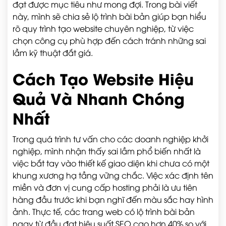
đạt được mục tiêu như mong đợi. Trong bài viết
này, mình sẽ chia sẻ lộ trình bài bản giúp bạn hiểu
rõ quy trình tạo website chuyên nghiệp, từ việc
chọn công cụ phù hợp đến cách tránh những sai
lầm kỹ thuật đắt giá.
Cách Tạo Website Hiệu
Quả Và Nhanh Chóng
Nhất
Trong quá trình tư vấn cho các doanh nghiệp khởi
nghiệp, mình nhận thấy sai lầm phổ biến nhất là
việc bắt tay vào thiết kế giao diện khi chưa có một
khung xương hạ tầng vững chắc. Việc xác định tên
miền và đơn vị cung cấp hosting phải là ưu tiên
hàng đầu trước khi bạn nghĩ đến màu sắc hay hình
ảnh. Thực tế, các trang web có lộ trình bài bản
ngay từ đầu đạt hiệu suất SEO cao hơn 40% so với