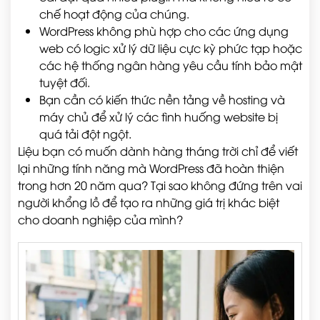
chế hoạt động của chúng.
WordPress không phù hợp cho các ứng dụng
web có logic xử lý dữ liệu cực kỳ phức tạp hoặc
các hệ thống ngân hàng yêu cầu tính bảo mật
tuyệt đối.
Bạn cần có kiến thức nền tảng về hosting và
máy chủ để xử lý các tình huống website bị
quá tải đột ngột.
Liệu bạn có muốn dành hàng tháng trời chỉ để viết
lại những tính năng mà WordPress đã hoàn thiện
trong hơn 20 năm qua? Tại sao không đứng trên vai
người khổng lồ để tạo ra những giá trị khác biệt
cho doanh nghiệp của mình?