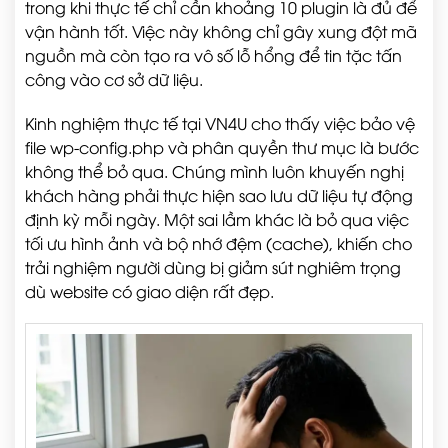
trong khi thực tế chỉ cần khoảng 10 plugin là đủ để
vận hành tốt. Việc này không chỉ gây xung đột mã
nguồn mà còn tạo ra vô số lỗ hổng để tin tặc tấn
công vào cơ sở dữ liệu.
Kinh nghiệm thực tế tại VN4U cho thấy việc bảo vệ
file wp-config.php và phân quyền thư mục là bước
không thể bỏ qua. Chúng mình luôn khuyến nghị
khách hàng phải thực hiện sao lưu dữ liệu tự động
định kỳ mỗi ngày. Một sai lầm khác là bỏ qua việc
tối ưu hình ảnh và bộ nhớ đệm (cache), khiến cho
trải nghiệm người dùng bị giảm sút nghiêm trọng
dù website có giao diện rất đẹp.