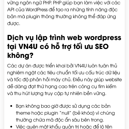
vững ngôn ngữ PHP. PHP giúp bạn làm việc với các
API của WordPress để tạo ra những tính năng độc
bản mà plugin thông thường không thể đáp ứng
được.
Dịch vụ lập trình web wordpress
tại VN4U có hỗ trợ tối ưu SEO
không?
Các dự án được triển khai bởi VN4U luôn tuân thủ
nghiêm ngặt các tiêu chuẩn tối ưu cấu trúc dữ liệu
và tốc độ phản hồi máy chủ. Điều này giúp website
dễ dàng đạt thứ hạng cao trên công cụ tìm kiếm
và thu hút lượng truy cập tự nhiên bền vững.
Bạn không bao giờ được sử dụng các bản
theme hoặc plugin “null” (bẻ khóa) vì chúng
thường chứa mã độc ẩn sâu bên trong.
Việc quên mật khẩu quản trị hoặc để lộ tên