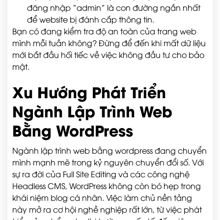
đăng nhập “admin” là con đường ngắn nhất
để website bị đánh cắp thông tin.
Bạn có đang kiểm tra độ an toàn của trang web
mình mỗi tuần không? Đừng để đến khi mất dữ liệu
mới bắt đầu hối tiếc về việc không đầu tư cho bảo
mật.
Xu Hướng Phát Triển
Ngành Lập Trình Web
Bằng WordPress
Ngành lập trình web bằng wordpress đang chuyển
mình mạnh mẽ trong kỷ nguyên chuyển đổi số. Với
sự ra đời của Full Site Editing và các công nghệ
Headless CMS, WordPress không còn bó hẹp trong
khái niệm blog cá nhân. Việc làm chủ nền tảng
này mở ra cơ hội nghề nghiệp rất lớn, từ việc phát