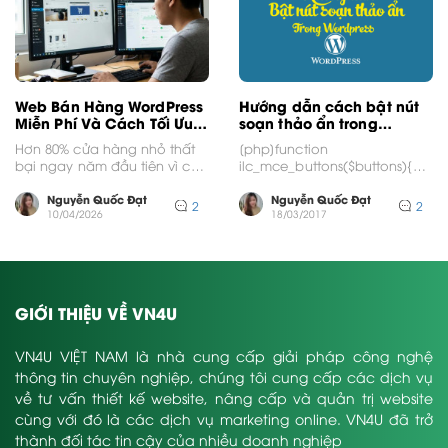
Web Bán Hàng WordPress
Hướng dẫn cách bật nút
Miễn Phí Và Cách Tối Ưu
soạn thảo ẩn trong
Chuyên Nghiệp
wordpress
Hơn 80% cửa hàng nhỏ thất
[php]function
bại ngay năm đầu tiên vì chi
ilc_mce_buttons($buttons){
phí vận hành quá lớn,...
array_push($buttons,
"backcolor", "anchor", "hr",
Nguyễn Quốc Đạt
Nguyễn Quốc Đạt
2
2
10/04/2026
"sub", "sup", "fontselect",
18/03/2017
"fontsizeselect", "styleselect",
"cleanup" ); return $buttons; }
add_filter("mce_buttons",
"ilc_mce_buttons");[/php]
GIỚI THIỆU VỀ VN4U
VN4U VIỆT NAM là nhà cung cấp giải pháp công nghệ
thông tin chuyên nghiệp, chúng tôi cung cấp các dịch vụ
về tư vấn thiết kế website, nâng cấp và quản trị website
cùng với đó là các dịch vụ marketing online. VN4U đã trở
thành đối tác tin cậy của nhiều doanh nghiệp