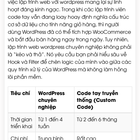
việc lập trình web với wordpress mang lại sự linh
hoạt đáng kinh ngạc. Trong khi các lập trình viên
code tay vẫn đang loay hoay định nghĩa cấu trúc
cơ sở dữ liệu cho tính năng giỏ hàng, thì người
dùng WordPress đã có thể tích hợp WooCommerce
và bắt đầu bán hàng ngay trong ngày. Tuy nhiên,
lập trình web wordpress chuyên nghiệp không phải
là “kéo và thả”. Nó yêu cầu bạn phải hiểu sâu về
Hook và Filter để chèn logic của mình vào giữa các
quy trình xử lý của WordPress mà không làm hỏng
lõi phần mềm.
Tiêu chí
WordPress
Code tay truyền
chuyên
thống (Custom
nghiệp
Code)
Thời gian
Từ 1 đến 4
Từ 2 đến 6 tháng
triển khai
tuần
Chi phí
Trung bình
Rất cao