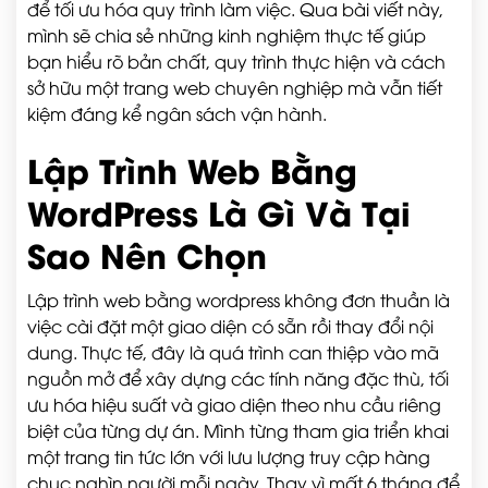
để tối ưu hóa quy trình làm việc. Qua bài viết này,
mình sẽ chia sẻ những kinh nghiệm thực tế giúp
bạn hiểu rõ bản chất, quy trình thực hiện và cách
sở hữu một trang web chuyên nghiệp mà vẫn tiết
kiệm đáng kể ngân sách vận hành.
Lập Trình Web Bằng
WordPress Là Gì Và Tại
Sao Nên Chọn
Lập trình web bằng wordpress không đơn thuần là
việc cài đặt một giao diện có sẵn rồi thay đổi nội
dung. Thực tế, đây là quá trình can thiệp vào mã
nguồn mở để xây dựng các tính năng đặc thù, tối
ưu hóa hiệu suất và giao diện theo nhu cầu riêng
biệt của từng dự án. Mình từng tham gia triển khai
một trang tin tức lớn với lưu lượng truy cập hàng
chục nghìn người mỗi ngày. Thay vì mất 6 tháng để