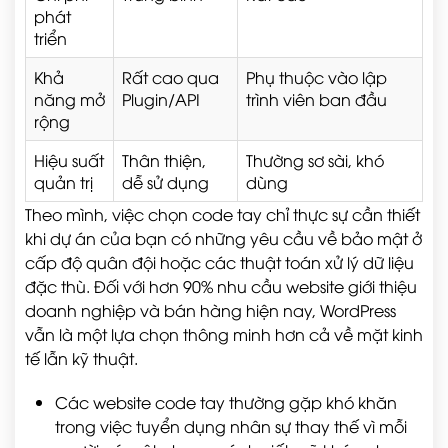
phát
triển
Khả
Rất cao qua
Phụ thuộc vào lập
năng mở
Plugin/API
trình viên ban đầu
rộng
Hiệu suất
Thân thiện,
Thường sơ sài, khó
quản trị
dễ sử dụng
dùng
Theo mình, việc chọn code tay chỉ thực sự cần thiết
khi dự án của bạn có những yêu cầu về bảo mật ở
cấp độ quân đội hoặc các thuật toán xử lý dữ liệu
đặc thù. Đối với hơn 90% nhu cầu website giới thiệu
doanh nghiệp và bán hàng hiện nay, WordPress
vẫn là một lựa chọn thông minh hơn cả về mặt kinh
tế lẫn kỹ thuật.
Các website code tay thường gặp khó khăn
trong việc tuyển dụng nhân sự thay thế vì mỗi