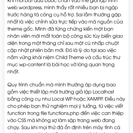
Khi mới bắt đầu bước chân vào thế giới lập trình
web wordpress, mình thấy rất nhiều bạn bị ngộp
trước hàng tá công cụ hỗ trợ. Sai lầm thường gặp
nhất là việc chỉnh sửa trực tiếp vào mã nguồn của
theme gốc. Mình đã từng chứng kiến một bạn
nhân viên mới mất toàn bộ công sức tùy biến giao
diện trong một tháng chỉ sau một cú nhấp chuột
cập nhật phiên bản mới. Đó là lý do tại sao việc
nắm vững khái niệm Child Theme và cấu trúc thư
mục wp-content là bài học vỡ lòng quan trọng
nhất.
Quy trình chuẩn mà mình thường áp dụng bao
gồm việc thiết lập môi trường giả lập Localhost
bằng công cụ như Local WP hoặc XAMPP. Điều này
cho phép bạn thử nghiệm mọi ý tưởng, từ việc viết
function trong file functions.php đến việc can thiệp
vào CSS mà không sợ làm sập trang web đang
chạy. Sau khi mọi thứ đã ổn định trên máy tính cá