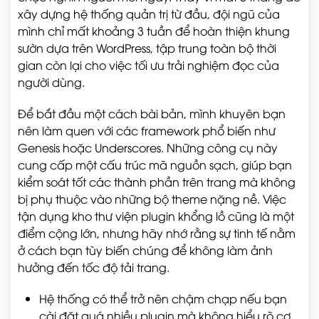
xây dựng hệ thống quản trị từ đầu, đội ngũ của
mình chỉ mất khoảng 3 tuần để hoàn thiện khung
sườn dựa trên WordPress, tập trung toàn bộ thời
gian còn lại cho việc tối ưu trải nghiệm đọc của
người dùng.
Để bắt đầu một cách bài bản, mình khuyên bạn
nên làm quen với các framework phổ biến như
Genesis hoặc Underscores. Những công cụ này
cung cấp một cấu trúc mã nguồn sạch, giúp bạn
kiểm soát tốt các thành phần trên trang mà không
bị phụ thuộc vào những bộ theme nặng nề. Việc
tận dụng kho thư viện plugin khổng lồ cũng là một
điểm cộng lớn, nhưng hãy nhớ rằng sự tinh tế nằm
ở cách bạn tùy biến chúng để không làm ảnh
hưởng đến tốc độ tải trang.
Hệ thống có thể trở nên chậm chạp nếu bạn
cài đặt quá nhiều plugin mà không hiểu rõ cơ