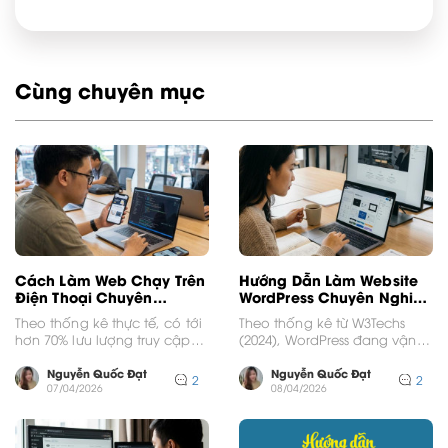
Cùng chuyên mục
Cách Làm Web Chạy Trên
Hướng Dẫn Làm Website
Điện Thoại Chuyên
WordPress Chuyên Nghiệp
Nghiệp Nhất
Từ A Đến Z
Theo thống kê thực tế, có tới
Theo thống kê từ W3Techs
hơn 70% lưu lượng truy cập
(2024), WordPress đang vận
internet tại Việt Nam hiện...
hành hơn 43% tổng số trang
web trên toàn...
Nguyễn Quốc Đạt
Nguyễn Quốc Đạt
2
2
07/04/2026
08/04/2026