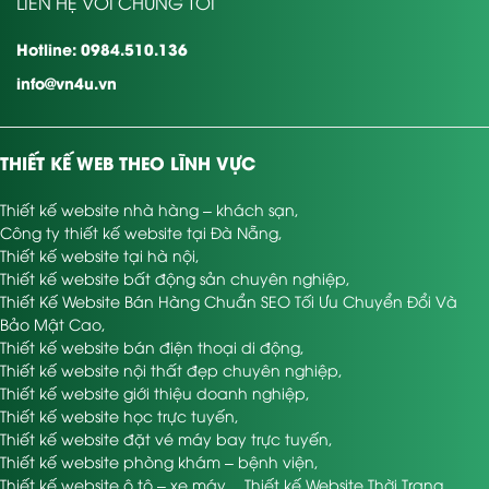
LIÊN HỆ VỚI CHÚNG TÔI
Hotline: 0984.510.136
info@vn4u.vn
THIẾT KẾ WEB THEO LĨNH VỰC
Thiết kế website nhà hàng – khách sạn
,
Công ty thiết kế website tại Đà Nẵng
,
Thiết kế website tại hà nội
,
Thiết kế website bất động sản chuyên nghiệp
,
Thiết Kế Website Bán Hàng Chuẩn SEO Tối Ưu Chuyển Đổi Và
Bảo Mật Cao
,
Thiết kế website bán điện thoại di động
,
Thiết kế website nội thất đẹp chuyên nghiệp
,
Thiết kế website giới thiệu doanh nghiệp
,
Thiết kế website học trực tuyến
,
Thiết kế website đặt vé máy bay trực tuyến
,
Thiết kế website phòng khám – bệnh viện
,
Thiết kế website ô tô – xe máy
,
Thiết kế Website Thời Trang
,