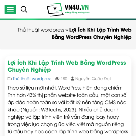
Lợi Ích Khi Lập Trình Web
Thủ thuật wordpress
»
Bằng WordPress Chuyên Nghiệp
Lợi Ích Khi Lập Trình Web Bằng WordPress
Chuyên Nghiệp
Thủ thuật wordpress
-
180 -
Nguyễn Quốc Đạt
Theo số liệu mới nhất, WordPress hiện đang chiếm
lĩnh hơn 43% thị phần website toàn cầu, một con số
áp đảo hoàn toàn so với bất kỳ nền tảng CMS nào
khác (Nguồn: W3Techs, 2023). Nhiều chủ doanh
nghiệp và lập trình viên trẻ vẫn đang loay hoay
trong việc lựa chọn giữa việc viết mã nguồn riêng
từ đầu hay học cách lập trình web bằng wordpress