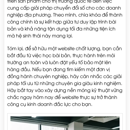
triển sản phẩm cho thị trường quốc tế đến việc
cung cấp giải pháp chuyển đổi số cho các doanh
nghiệp địa phương. Theo mình, chìa khóa để thành
công chính là sự kết hợp giữa tư duy lập trình bài
bản và khả năng tận dụng tối đa những tiện ích
mà hệ sinh thái này mang lại.
Tóm lại, để sở hữu một website chất lượng, bạn cần
bắt đầu từ việc học bài bản, thực hành trên môi
trường an toàn và luôn đặt yếu tố bảo mật lên
hàng đầu. Nếu bạn đang tìm kiếm một đơn vị
đồng hành chuyên nghiệp, hãy cân nhắc các giải
pháp tối ưu từ những chuyên gia giàu kinh nghiệm.
Hãy bắt tay vào xây dựng nền móng kỹ thuật vững
chắc ngay hôm nay để website thực sự trở thành
công cụ kinh doanh đắc lực cho bạn.