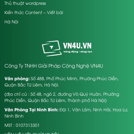
Thủ thuật wordpress
Kiến thức Content – Viết bài
Hà Nội
Công Ty TNHH Giải Pháp Công Nghệ VN4U
Văn phòng:
Số 48B, Phố Phúc Minh, Phường Phúc Diễn,
Quận Bắc Từ Liêm, Hà Nội.
(địa chỉ cũ : Số 48, ngõ 2, đường Võ Quý Huân, Phường
Phúc Diễn, Quận Bắc Từ Liêm, Thành phố Hà Nội)
Văn Phòng Tại Ninh Bình:
Đội 1, Văn Lâm, Ninh Hải, Hoa Lư,
Ninh Bình
MST : 0107313301