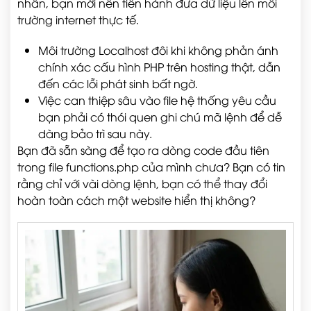
nhân, bạn mới nên tiến hành đưa dữ liệu lên môi
trường internet thực tế.
Môi trường Localhost đôi khi không phản ánh
chính xác cấu hình PHP trên hosting thật, dẫn
đến các lỗi phát sinh bất ngờ.
Việc can thiệp sâu vào file hệ thống yêu cầu
bạn phải có thói quen ghi chú mã lệnh để dễ
dàng bảo trì sau này.
Bạn đã sẵn sàng để tạo ra dòng code đầu tiên
trong file functions.php của mình chưa? Bạn có tin
rằng chỉ với vài dòng lệnh, bạn có thể thay đổi
hoàn toàn cách một website hiển thị không?