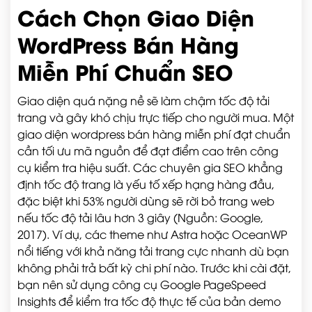
Cách Chọn Giao Diện
WordPress Bán Hàng
Miễn Phí Chuẩn SEO
Giao diện quá nặng nề sẽ làm chậm tốc độ tải
trang và gây khó chịu trực tiếp cho người mua. Một
giao diện wordpress bán hàng miễn phí đạt chuẩn
cần tối ưu mã nguồn để đạt điểm cao trên công
cụ kiểm tra hiệu suất. Các chuyên gia SEO khẳng
định tốc độ trang là yếu tố xếp hạng hàng đầu,
đặc biệt khi 53% người dùng sẽ rời bỏ trang web
nếu tốc độ tải lâu hơn 3 giây (Nguồn: Google,
2017). Ví dụ, các theme như Astra hoặc OceanWP
nổi tiếng với khả năng tải trang cực nhanh dù bạn
không phải trả bất kỳ chi phí nào. Trước khi cài đặt,
bạn nên sử dụng công cụ Google PageSpeed
Insights để kiểm tra tốc độ thực tế của bản demo