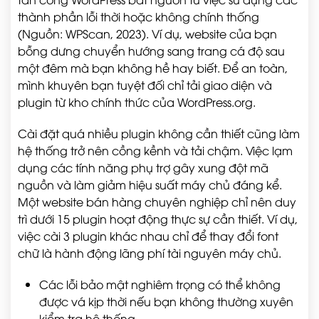
thành phần lỗi thời hoặc không chính thống
(Nguồn: WPScan, 2023). Ví dụ, website của bạn
bỗng dưng chuyển hướng sang trang cá độ sau
một đêm mà bạn không hề hay biết. Để an toàn,
mình khuyên bạn tuyệt đối chỉ tải giao diện và
plugin từ kho chính thức của WordPress.org.
Cài đặt quá nhiều plugin không cần thiết cũng làm
hệ thống trở nên cồng kềnh và tải chậm. Việc lạm
dụng các tính năng phụ trợ gây xung đột mã
nguồn và làm giảm hiệu suất máy chủ đáng kể.
Một website bán hàng chuyên nghiệp chỉ nên duy
trì dưới 15 plugin hoạt động thực sự cần thiết. Ví dụ,
việc cài 3 plugin khác nhau chỉ để thay đổi font
chữ là hành động lãng phí tài nguyên máy chủ.
Các lỗi bảo mật nghiêm trọng có thể không
được vá kịp thời nếu bạn không thường xuyên
kiểm tra hệ thống.