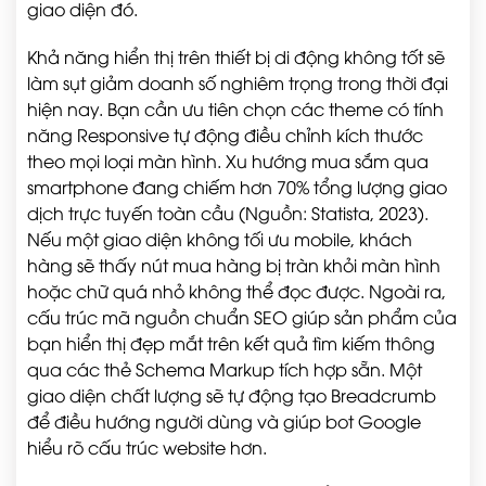
giao diện đó.
Khả năng hiển thị trên thiết bị di động không tốt sẽ
làm sụt giảm doanh số nghiêm trọng trong thời đại
hiện nay. Bạn cần ưu tiên chọn các theme có tính
năng Responsive tự động điều chỉnh kích thước
theo mọi loại màn hình. Xu hướng mua sắm qua
smartphone đang chiếm hơn 70% tổng lượng giao
dịch trực tuyến toàn cầu (Nguồn: Statista, 2023).
Nếu một giao diện không tối ưu mobile, khách
hàng sẽ thấy nút mua hàng bị tràn khỏi màn hình
hoặc chữ quá nhỏ không thể đọc được. Ngoài ra,
cấu trúc mã nguồn chuẩn SEO giúp sản phẩm của
bạn hiển thị đẹp mắt trên kết quả tìm kiếm thông
qua các thẻ Schema Markup tích hợp sẵn. Một
giao diện chất lượng sẽ tự động tạo Breadcrumb
để điều hướng người dùng và giúp bot Google
hiểu rõ cấu trúc website hơn.