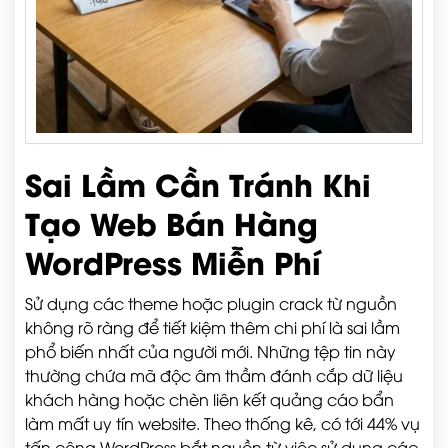
Sai Lầm Cần Tránh Khi
Tạo Web Bán Hàng
WordPress Miễn Phí
Sử dụng các theme hoặc plugin crack từ nguồn
không rõ ràng để tiết kiệm thêm chi phí là sai lầm
phổ biến nhất của người mới. Những tệp tin này
thường chứa mã độc âm thầm đánh cắp dữ liệu
khách hàng hoặc chèn liên kết quảng cáo bẩn
làm mất uy tín website. Theo thống kê, có tới 44% vụ
tấn công WordPress bắt nguồn từ việc sử dụng các