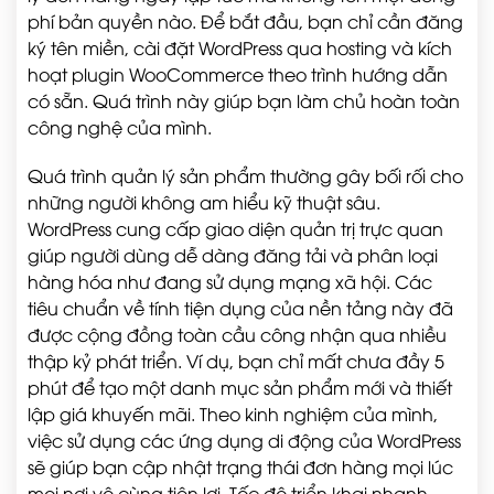
phí bản quyền nào. Để bắt đầu, bạn chỉ cần đăng
ký tên miền, cài đặt WordPress qua hosting và kích
hoạt plugin WooCommerce theo trình hướng dẫn
có sẵn. Quá trình này giúp bạn làm chủ hoàn toàn
công nghệ của mình.
Quá trình quản lý sản phẩm thường gây bối rối cho
những người không am hiểu kỹ thuật sâu.
WordPress cung cấp giao diện quản trị trực quan
giúp người dùng dễ dàng đăng tải và phân loại
hàng hóa như đang sử dụng mạng xã hội. Các
tiêu chuẩn về tính tiện dụng của nền tảng này đã
được cộng đồng toàn cầu công nhận qua nhiều
thập kỷ phát triển. Ví dụ, bạn chỉ mất chưa đầy 5
phút để tạo một danh mục sản phẩm mới và thiết
lập giá khuyến mãi. Theo kinh nghiệm của mình,
việc sử dụng các ứng dụng di động của WordPress
sẽ giúp bạn cập nhật trạng thái đơn hàng mọi lúc
mọi nơi vô cùng tiện lợi. Tốc độ triển khai nhanh