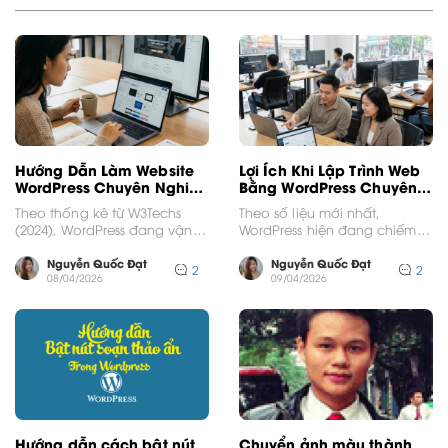
Hướng Dẫn Làm Website
Lợi Ích Khi Lập Trình Web
WordPress Chuyên Nghiệp
Bằng WordPress Chuyên
Từ A Đến Z
Nghiệp
Theo thống kê từ W3Techs
Theo số liệu mới nhất,
(2024), WordPress đang vận
WordPress hiện đang chiếm
hành hơn 43% tổng số trang
lĩnh hơn 43% thị phần website
web trên toàn...
toàn cầu, một...
Nguyễn Quốc Đạt
Nguyễn Quốc Đạt
2
2
08/04/2026
09/04/2026
Hướng dẫn cách bật nút
Chuyển ảnh màu thành