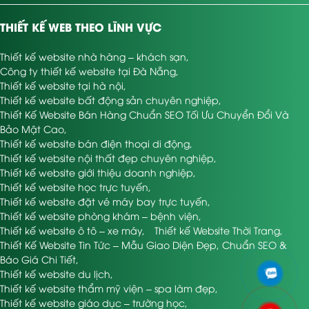
THIẾT KẾ WEB THEO LĨNH VỰC
Thiết kế website nhà hàng – khách sạn
,
Công ty thiết kế website tại Đà Nẵng
,
Thiết kế website tại hà nội
,
Thiết kế website bất động sản chuyên nghiệp
,
Thiết Kế Website Bán Hàng Chuẩn SEO Tối Ưu Chuyển Đổi Và
Bảo Mật Cao
,
Thiết kế website bán điện thoại di động
,
Thiết kế website nội thất đẹp chuyên nghiệp
,
Thiết kế website giới thiệu doanh nghiệp
,
Thiết kế website học trực tuyến
,
Thiết kế website đặt vé máy bay trực tuyến
,
Thiết kế website phòng khám – bệnh viện
,
Thiết kế website ô tô – xe máy
,
Thiết kế Website Thời Trang
,
Thiết Kế Website Tin Tức – Mẫu Giao Diện Đẹp, Chuẩn SEO &
Báo Giá Chi Tiết
,
Thiết kế website du lịch
,
Thiết kế website thẩm mỹ viện – spa làm đẹp
,
Thiết kế website giáo dục – trường học
,