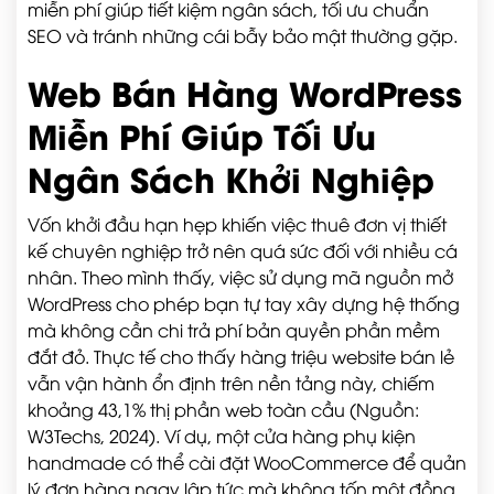
miễn phí giúp tiết kiệm ngân sách, tối ưu chuẩn
SEO và tránh những cái bẫy bảo mật thường gặp.
Web Bán Hàng WordPress
Miễn Phí Giúp Tối Ưu
Ngân Sách Khởi Nghiệp
Vốn khởi đầu hạn hẹp khiến việc thuê đơn vị thiết
kế chuyên nghiệp trở nên quá sức đối với nhiều cá
nhân. Theo mình thấy, việc sử dụng mã nguồn mở
WordPress cho phép bạn tự tay xây dựng hệ thống
mà không cần chi trả phí bản quyền phần mềm
đắt đỏ. Thực tế cho thấy hàng triệu website bán lẻ
vẫn vận hành ổn định trên nền tảng này, chiếm
khoảng 43,1% thị phần web toàn cầu (Nguồn:
W3Techs, 2024). Ví dụ, một cửa hàng phụ kiện
handmade có thể cài đặt WooCommerce để quản
lý đơn hàng ngay lập tức mà không tốn một đồng