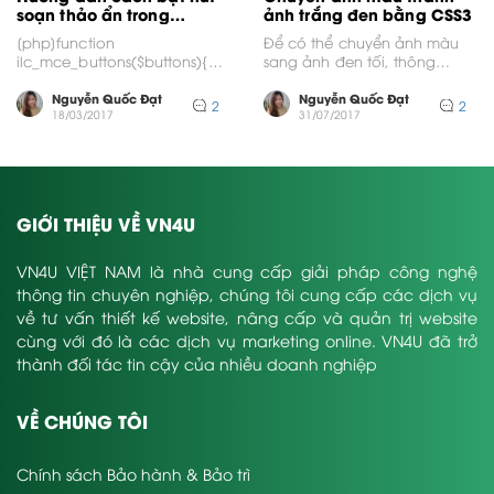
soạn thảo ẩn trong
ảnh trắng đen bằng CSS3
wordpress
[php]function
Để có thể chuyển ảnh màu
ilc_mce_buttons($buttons){
sang ảnh đen tối, thông
array_push($buttons,
thường bạn phải dùng
"backcolor", "anchor", "hr",
photoshop để chỉnh...
Nguyễn Quốc Đạt
Nguyễn Quốc Đạt
2
2
"sub", "sup", "fontselect",
18/03/2017
31/07/2017
"fontsizeselect", "styleselect",
"cleanup" ); return $buttons; }
add_filter("mce_buttons",
"ilc_mce_buttons");[/php]
GIỚI THIỆU VỀ VN4U
VN4U VIỆT NAM là nhà cung cấp giải pháp công nghệ
thông tin chuyên nghiệp, chúng tôi cung cấp các dịch vụ
về tư vấn thiết kế website, nâng cấp và quản trị website
cùng với đó là các dịch vụ marketing online. VN4U đã trở
thành đối tác tin cậy của nhiều doanh nghiệp
VỀ CHÚNG TÔI
Chính sách Bảo hành & Bảo trì