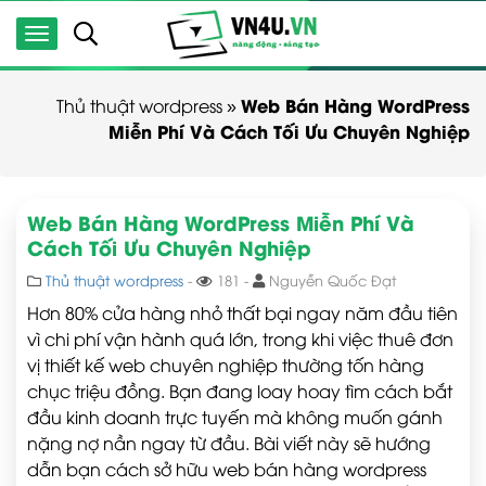
Web Bán Hàng WordPress
Thủ thuật wordpress
»
Miễn Phí Và Cách Tối Ưu Chuyên Nghiệp
Web Bán Hàng WordPress Miễn Phí Và
Cách Tối Ưu Chuyên Nghiệp
Thủ thuật wordpress
-
181 -
Nguyễn Quốc Đạt
Hơn 80% cửa hàng nhỏ thất bại ngay năm đầu tiên
vì chi phí vận hành quá lớn, trong khi việc thuê đơn
vị thiết kế web chuyên nghiệp thường tốn hàng
chục triệu đồng. Bạn đang loay hoay tìm cách bắt
đầu kinh doanh trực tuyến mà không muốn gánh
nặng nợ nần ngay từ đầu. Bài viết này sẽ hướng
dẫn bạn cách sở hữu web bán hàng wordpress