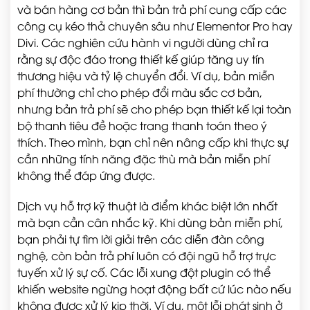
và bán hàng cơ bản thì bản trả phí cung cấp các
công cụ kéo thả chuyên sâu như Elementor Pro hay
Divi. Các nghiên cứu hành vi người dùng chỉ ra
rằng sự độc đáo trong thiết kế giúp tăng uy tín
thương hiệu và tỷ lệ chuyển đổi. Ví dụ, bản miễn
phí thường chỉ cho phép đổi màu sắc cơ bản,
nhưng bản trả phí sẽ cho phép bạn thiết kế lại toàn
bộ thanh tiêu đề hoặc trang thanh toán theo ý
thích. Theo mình, bạn chỉ nên nâng cấp khi thực sự
cần những tính năng đặc thù mà bản miễn phí
không thể đáp ứng được.
Dịch vụ hỗ trợ kỹ thuật là điểm khác biệt lớn nhất
mà bạn cần cân nhắc kỹ. Khi dùng bản miễn phí,
bạn phải tự tìm lời giải trên các diễn đàn công
nghệ, còn bản trả phí luôn có đội ngũ hỗ trợ trực
tuyến xử lý sự cố. Các lỗi xung đột plugin có thể
khiến website ngừng hoạt động bất cứ lúc nào nếu
không được xử lý kịp thời. Ví dụ, một lỗi phát sinh ở