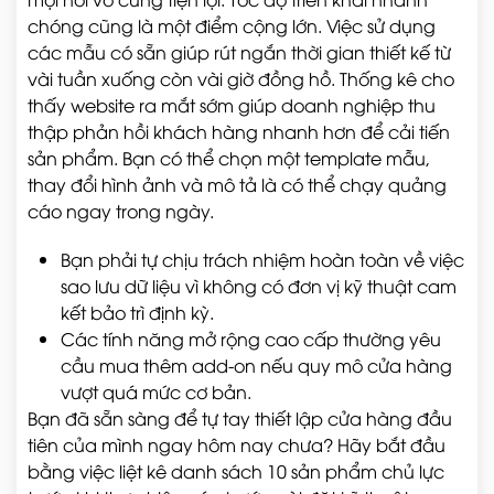
chóng cũng là một điểm cộng lớn. Việc sử dụng
các mẫu có sẵn giúp rút ngắn thời gian thiết kế từ
vài tuần xuống còn vài giờ đồng hồ. Thống kê cho
thấy website ra mắt sớm giúp doanh nghiệp thu
thập phản hồi khách hàng nhanh hơn để cải tiến
sản phẩm. Bạn có thể chọn một template mẫu,
thay đổi hình ảnh và mô tả là có thể chạy quảng
cáo ngay trong ngày.
Bạn phải tự chịu trách nhiệm hoàn toàn về việc
sao lưu dữ liệu vì không có đơn vị kỹ thuật cam
kết bảo trì định kỳ.
Các tính năng mở rộng cao cấp thường yêu
cầu mua thêm add-on nếu quy mô cửa hàng
vượt quá mức cơ bản.
Bạn đã sẵn sàng để tự tay thiết lập cửa hàng đầu
tiên của mình ngay hôm nay chưa? Hãy bắt đầu
bằng việc liệt kê danh sách 10 sản phẩm chủ lực