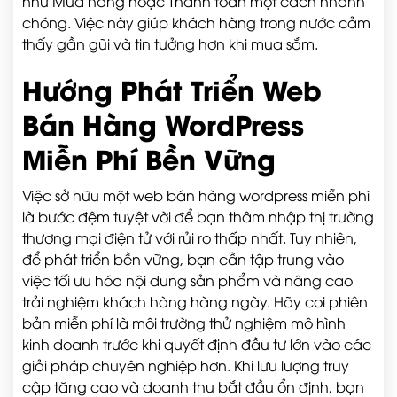
như Mua hàng hoặc Thanh toán một cách nhanh
chóng. Việc này giúp khách hàng trong nước cảm
thấy gần gũi và tin tưởng hơn khi mua sắm.
Hướng Phát Triển Web
Bán Hàng WordPress
Miễn Phí Bền Vững
Việc sở hữu một web bán hàng wordpress miễn phí
là bước đệm tuyệt vời để bạn thâm nhập thị trường
thương mại điện tử với rủi ro thấp nhất. Tuy nhiên,
để phát triển bền vững, bạn cần tập trung vào
việc tối ưu hóa nội dung sản phẩm và nâng cao
trải nghiệm khách hàng hàng ngày. Hãy coi phiên
bản miễn phí là môi trường thử nghiệm mô hình
kinh doanh trước khi quyết định đầu tư lớn vào các
giải pháp chuyên nghiệp hơn. Khi lưu lượng truy
cập tăng cao và doanh thu bắt đầu ổn định, bạn