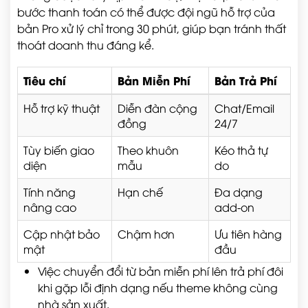
bước thanh toán có thể được đội ngũ hỗ trợ của
bản Pro xử lý chỉ trong 30 phút, giúp bạn tránh thất
thoát doanh thu đáng kể.
Tiêu chí
Bản Miễn Phí
Bản Trả Phí
Hỗ trợ kỹ thuật
Diễn đàn cộng
Chat/Email
đồng
24/7
Tùy biến giao
Theo khuôn
Kéo thả tự
diện
mẫu
do
Tính năng
Hạn chế
Đa dạng
nâng cao
add-on
Cập nhật bảo
Chậm hơn
Ưu tiên hàng
mật
đầu
Việc chuyển đổi từ bản miễn phí lên trả phí đôi
khi gặp lỗi định dạng nếu theme không cùng
nhà sản xuất.