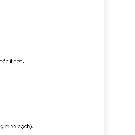
hản ít hơn.
ng minh bạch).