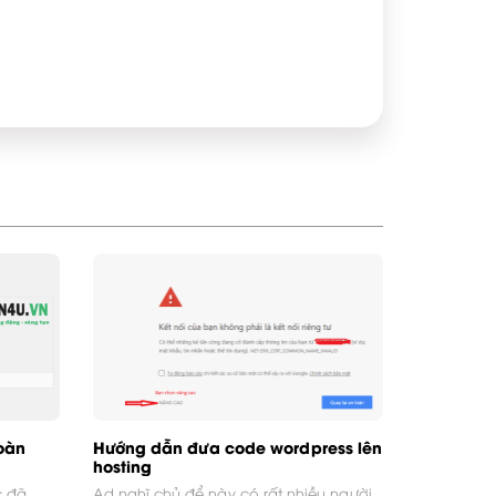
oàn
Hướng dẫn đưa code wordpress lên
hosting
c đã
Ad nghĩ chủ để này có rất nhiều người