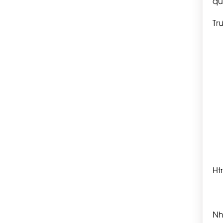
qu
Tr
Htm
Nh