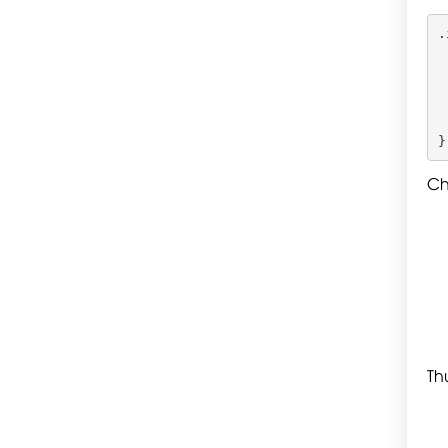
.
 
 
 
 
 
Ch
Th