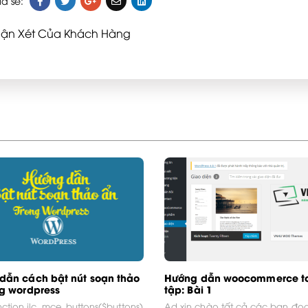
ia sẻ:
ận Xét Của Khách Hàng
dẫn cách bật nút soạn thảo
Hướng dẫn woocommerce t
ng wordpress
tập: Bài 1
nction ilc_mce_buttons($buttons)
Ad xin chào tất cả các bạn đọ