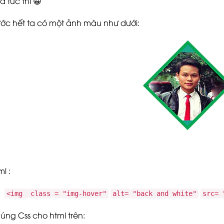
ả tức thì 😀
ước hết ta có một ảnh màu như dưới:
l :
<img
class
=
"img-hover"
alt=
"back and white"
src=
úng Css cho html trên: