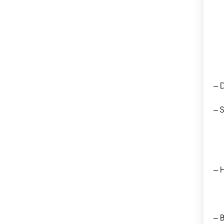
– 
– 
– 
– 