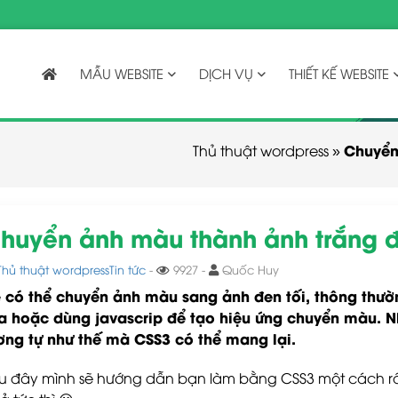
MẪU WEBSITE
DỊCH VỤ
THIẾT KẾ WEBSITE
Chuyển
Thủ thuật wordpress
»
huyển ảnh màu thành ảnh trắng 
Thủ thuật wordpress
Tin tức
-
9927 -
Quốc Huy
có thể chuyển ảnh màu sang ảnh đen tối, thông thư
ể
a hoặc dùng javascrip để tạo hiệu ứng chuyển màu. N
ơng tự như thế mà CSS3 có thể mang lại.
u đây mình sẽ hướng dẫn bạn làm bằng CSS3 một cách rấ