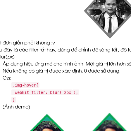
t đơn giản phải không :v
u đây là các filter rất hay, dùng để chỉnh độ sáng tối , đ
lur(
px
)
Áp dụng hiệu ứng mờ cho hình ảnh. Một giá trị lớn hơn s
Nếu không có giá trị được xác định, 0 được sử dụng.
Css:
.img-hover{
-webkit-filter: blur(
2px
);
}
(Ảnh demo)