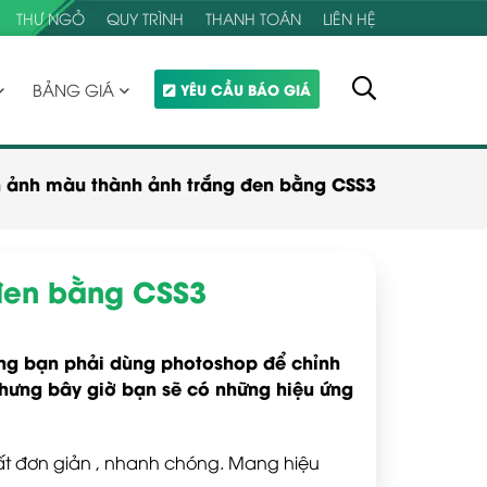
THƯ NGỎ
QUY TRÌNH
THANH TOÁN
LIÊN HỆ
BẢNG GIÁ
YÊU CẦU BÁO GIÁ
 ảnh màu thành ảnh trắng đen bằng CSS3
đen bằng CSS3
ờng bạn phải dùng photoshop để chỉnh
hưng bây giờ bạn sẽ có những hiệu ứng
t đơn giản , nhanh chóng. Mang hiệu