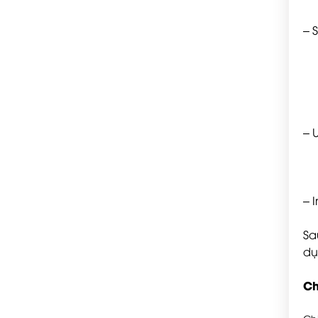
– 
– U
– I
Sa
dụ
Ch