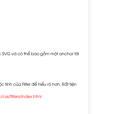
 lọc SVG và có thể bao gồm một anchor tới
tính của Filter để hiểu rõ hơn. Rất tiện
css/filters/index.html