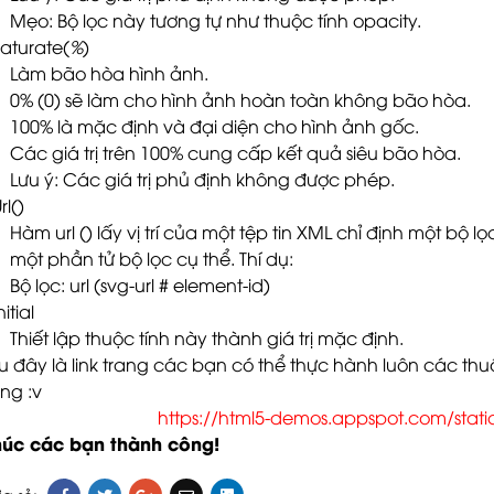
Mẹo: Bộ lọc này tương tự như thuộc tính opacity.
Saturate(
%
)
Làm bão hòa hình ảnh.
0% (0) sẽ làm cho hình ảnh hoàn toàn không bão hòa.
100% là mặc định và đại diện cho hình ảnh gốc.
Các giá trị trên 100% cung cấp kết quả siêu bão hòa.
Lưu ý: Các giá trị phủ định không được phép.
rl()
Hàm url () lấy vị trí của một tệp tin XML chỉ định một bộ
một phần tử bộ lọc cụ thể. Thí dụ:
Bộ lọc: url (svg-url # element-id)
nitial
Thiết lập thuộc tính này thành giá trị mặc định.
u đây là link trang các bạn có thể thực hành luôn các thuộc 
ng :v
https://html5-demos.appspot.com/static/
úc các bạn thành công!