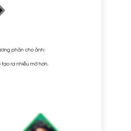
ộ tương phản cho ảnh:
ẽ tạo ra nhiều mờ hơn.