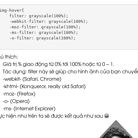
img-hover{

    filter: grayscale(100%);

    -webkit-filter: grayscale(100%);

    -moz-filter: grayscale(100%);

    -ms-filter: grayscale(100%);

    -o-filter: grayscale(100%);

ú thích:
Giá trị % giao động từ 0% tới 100% hoặc từ 0 – 1.
Tác dụng: filter này sẽ giúp cho hình ảnh của bạn chuyể
-webkit- (Safari, Chrome)
-khtml- (Konqueror, really old Safari)
-moz- (Firefox)
-o- (Opera)
-ms- (Internet Explorer)
ực hiện như trên ta sẽ được kết quả như sau 😀