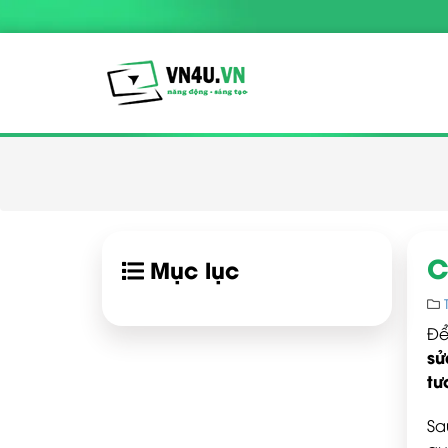
C
Mục lục
Đ
sử
tư
Sa