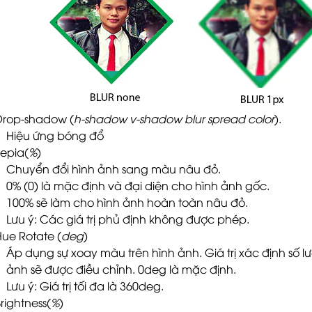
Drop-shadow (
h-shadow v-shadow blur spread color
).
Hiệu ứng bóng đổ
Sepia(
%
)
Chuyển đổi hình ảnh sang màu nâu đỏ.
0% (0) là mặc định và đại diện cho hình ảnh gốc.
100% sẽ làm cho hình ảnh hoàn toàn nâu đỏ.
Lưu ý: Các giá trị phủ định không được phép.
Hue Rotate (
deg
)
Áp dụng sự xoay màu trên hình ảnh. Giá trị xác định số
ảnh sẽ được điều chỉnh. 0deg là mặc định.
Lưu ý: Giá trị tối đa là 360deg.
Brightness(
%
)