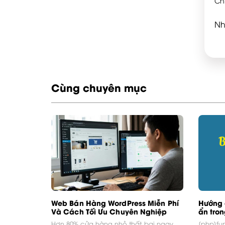
Ch
Nh
Cùng chuyên mục
Web Bán Hàng WordPress Miễn Phí
Hướng 
Và Cách Tối Ưu Chuyên Nghiệp
ẩn tro
Hơn 80% cửa hàng nhỏ thất bại ngay
[php]fu