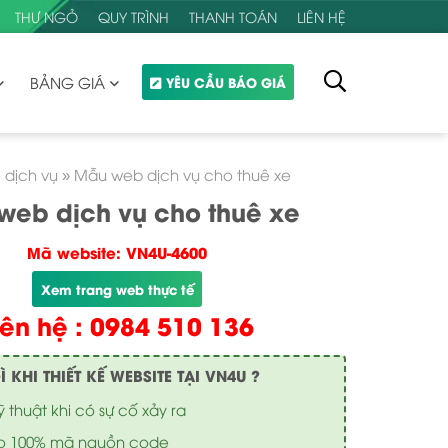
THƯ NGỎ
QUY TRÌNH
THANH TOÁN
LIÊN HỆ
BẢNG GIÁ
YÊU CẦU BÁO GIÁ
 dịch vụ
»
Mẫu web dịch vụ cho thuê xe
web dịch vụ cho thuê xe
Mã website: VN4U-4600
Xem trang web thực tế
iên hệ : 0984 510 136
KHI THIẾT KẾ WEBSITE TẠI VN4U ?
ỹ thuật khi có sự cố xảy ra
o 100% mã nguồn code