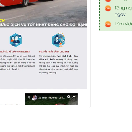
Tặng nga
ngay
Làm vid