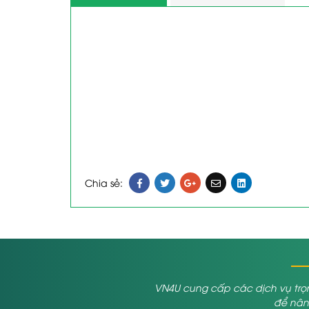
Chia sẻ:
VN4U cung cấp các dịch vụ trọn
để nâng