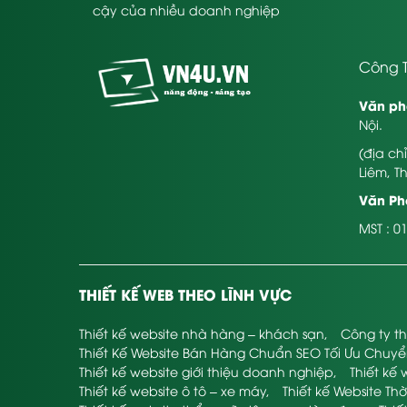
cậy của nhiều doanh nghiệp
Công T
Văn ph
Nội.
(địa ch
Liêm, T
Văn Phò
MST : 0
THIẾT KẾ WEB THEO LĨNH VỰC
Thiết kế website nhà hàng – khách sạn
,
Công ty th
Thiết Kế Website Bán Hàng Chuẩn SEO Tối Ưu Chuy
Thiết kế website giới thiệu doanh nghiệp
,
Thiết kế 
Thiết kế website ô tô – xe máy
,
Thiết kế Website Thờ