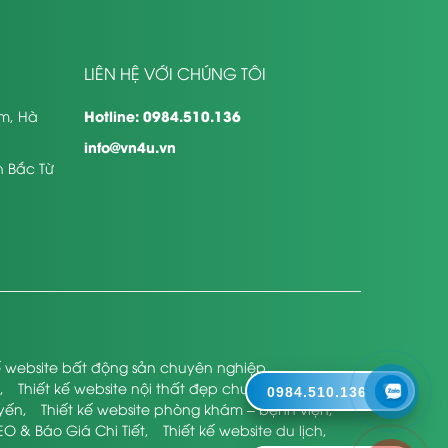
LIÊN HỆ VỚI CHÚNG TÔI
Hotline: 0984.510.136
êm, Hà
info@vn4u.vn
n Bắc Từ
kế website bất động sản chuyên nghiệp
,
,
Thiết kế website nội thất đẹp chuyên nghiệp
,
0984.510.136
uyến
,
Thiết kế website phòng khám – bệnh viện
,
EO & Báo Giá Chi Tiết
,
Thiết kế website du lịch
,