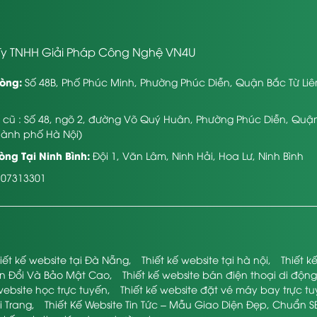
y TNHH Giải Pháp Công Nghệ VN4U
òng:
Số 48B, Phố Phúc Minh, Phường Phúc Diễn, Quận Bắc Từ Li
ỉ cũ : Số 48, ngõ 2, đường Võ Quý Huân, Phường Phúc Diễn, Quậ
hành phố Hà Nội)
ng Tại Ninh Bình:
Đội 1, Văn Lâm, Ninh Hải, Hoa Lư, Ninh Bình
107313301
iết kế website tại Đà Nẵng
,
Thiết kế website tại hà nội
,
Thiết 
ển Đổi Và Bảo Mật Cao
,
Thiết kế website bán điện thoại di động
website học trực tuyến
,
Thiết kế website đặt vé máy bay trực t
i Trang
,
Thiết Kế Website Tin Tức – Mẫu Giao Diện Đẹp, Chuẩn S