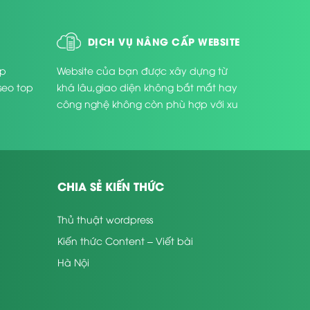
DỊCH VỤ NÂNG CẤP WEBSITE
úp
Website của bạn được xây dựng từ
seo top
khá lâu,giao diện không bắt mắt hay
công nghệ không còn phù hợp với xu
thế phát triển hiện nay ...
CHIA SẺ KIẾN THỨC
Thủ thuật wordpress
Kiến thức Content – Viết bài
Hà Nội