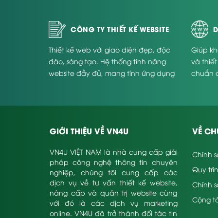
CÔNG TY THIẾT KẾ WEBSITE
D
Thiết kế web với giao diện đẹp, độc
Giúp kh
đáo, sáng tạo. Hệ thống tính năng
và thiế
website đầy đủ, mang tính ứng dụng
chuẩn 
cao và phù hợp với từng doanh
Website
nghiệp.
GIỚI THIỆU VỀ VN4U
VỀ CH
VN4U VIỆT NAM là nhà cung cấp giải
Chính s
pháp công nghệ thông tin chuyên
Quy trì
nghiệp, chúng tôi cung cấp các
dịch vụ về tư vấn thiết kế website,
Chính 
nâng cấp và quản trị website cùng
Cộng tá
với đó là các dịch vụ marketing
online. VN4U đã trở thành đối tác tin