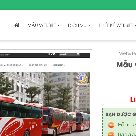
MẪU WEBSITE
DỊCH VỤ
THIẾT KẾ WEBSITE
Website
Mẫu 
L
BẠN ĐƯỢC GÌ 
Hỗ trợ k
Bàn gia