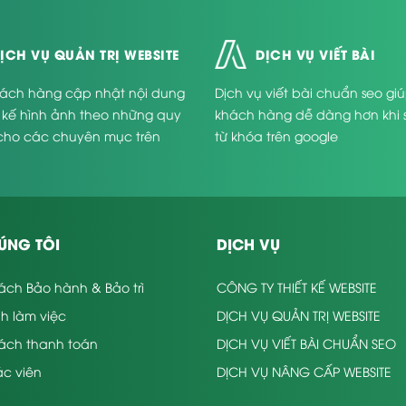
ỊCH VỤ QUẢN TRỊ WEBSITE
DỊCH VỤ VIẾT BÀI
ách hàng cập nhật nội dung
Dịch vụ viết bài chuẩn seo gi
t kế hình ảnh theo những quy
khách hàng dễ dàng hơn khi 
cho các chuyên mục trên
từ khóa trên google
.
ÚNG TÔI
DỊCH VỤ
ách Bảo hành & Bảo trì
CÔNG TY THIẾT KẾ WEBSITE
nh làm việc
DỊCH VỤ QUẢN TRỊ WEBSITE
sách thanh toán
DỊCH VỤ VIẾT BÀI CHUẨN SEO
c viên
DỊCH VỤ NÂNG CẤP WEBSITE