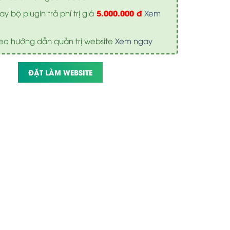
5.000.000 đ
y bộ plugin trả phí trị giá
Xem
eo hướng dẫn quản trị website
Xem ngay
ĐẶT LÀM WEBSITE