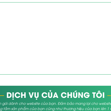
DỊCH VỤ CỦA CHÚNG TÔI
 gói dành cho website của bạn. Đảm bảo mang lại cho website củ
 tầm sản phẩm của bạn cũng như thương hiệu của bạn lên 1 vị 