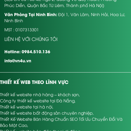
Phúc Diễn, Quận Bắc Từ Liêm, Thành phố Hà Nội)
Văn Phòng Tại Ninh Bình:
Đội 1, Văn Lâm, Ninh Hải, Hoa Lư,
Ninh Bình
MST : 0107313301
LIÊN HỆ VỚI CHÚNG TÔI
Hotline: 0984.510.136
info@vn4u.vn
THIẾT KẾ WEB THEO LĨNH VỰC
Thiết kế website nhà hàng – khách sạn
,
Công ty thiết kế website tại Đà Nẵng
,
Thiết kế website tại hà nội
,
Thiết kế website bất động sản chuyên nghiệp
,
Thiết Kế Website Bán Hàng Chuẩn SEO Tối Ưu Chuyển Đổi Và
Bảo Mật Cao
,