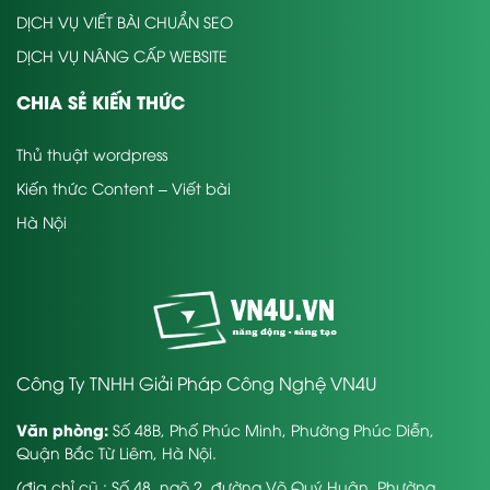
DỊCH VỤ VIẾT BÀI CHUẨN SEO
DỊCH VỤ NÂNG CẤP WEBSITE
CHIA SẺ KIẾN THỨC
Thủ thuật wordpress
Kiến thức Content – Viết bài
Hà Nội
Công Ty TNHH Giải Pháp Công Nghệ VN4U
Văn phòng:
Số 48B, Phố Phúc Minh, Phường Phúc Diễn,
Quận Bắc Từ Liêm, Hà Nội.
(địa chỉ cũ : Số 48, ngõ 2, đường Võ Quý Huân, Phường