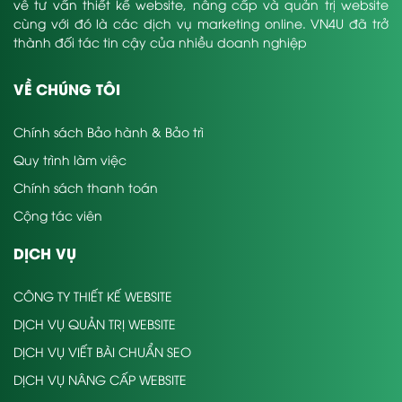
về tư vấn thiết kế website, nâng cấp và quản trị website
cùng với đó là các dịch vụ marketing online. VN4U đã trở
thành đối tác tin cậy của nhiều doanh nghiệp
VỀ CHÚNG TÔI
Chính sách Bảo hành & Bảo trì
Quy trình làm việc
Chính sách thanh toán
Cộng tác viên
DỊCH VỤ
CÔNG TY THIẾT KẾ WEBSITE
DỊCH VỤ QUẢN TRỊ WEBSITE
DỊCH VỤ VIẾT BÀI CHUẨN SEO
DỊCH VỤ NÂNG CẤP WEBSITE