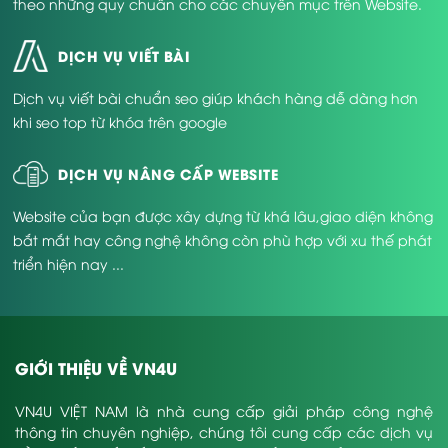
theo những quy chuẩn cho các chuyên mục trên Website.
DỊCH VỤ VIẾT BÀI
Dịch vụ viết bài chuẩn seo giúp khách hàng dễ dàng hơn
khi seo top từ khóa trên google
DỊCH VỤ NÂNG CẤP WEBSITE
Website của bạn được xây dựng từ khá lâu,giao diện không
bắt mắt hay công nghệ không còn phù hợp với xu thế phát
triển hiện nay ...
GIỚI THIỆU VỀ VN4U
VN4U VIỆT NAM là nhà cung cấp giải pháp công nghệ
thông tin chuyên nghiệp, chúng tôi cung cấp các dịch vụ