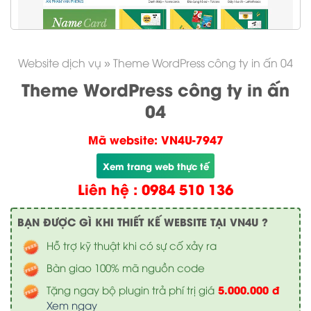
Website dịch vụ
»
Theme WordPress công ty in ấn 04
Theme WordPress công ty in ấn
04
Mã website: VN4U-7947
Xem trang web thực tế
Liên hệ : 0984 510 136
BẠN ĐƯỢC GÌ KHI THIẾT KẾ WEBSITE TẠI VN4U ?
Hỗ trợ kỹ thuật khi có sự cố xảy ra
Bàn giao 100% mã nguồn code
5.000.000 đ
Tặng ngay bộ plugin trả phí trị giá
Xem ngay