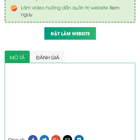
Làm video hướng dẫn quản trị website
Xem
ngay
ĐẶT LÀM WEBSITE
MÔ TẢ
ĐÁNH GIÁ
Chia sẻ: