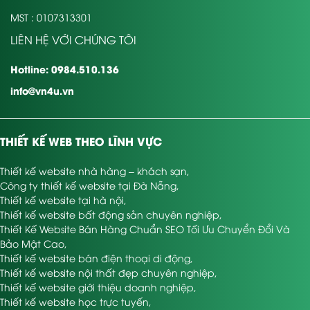
MST : 0107313301
LIÊN HỆ VỚI CHÚNG TÔI
Hotline: 0984.510.136
info@vn4u.vn
THIẾT KẾ WEB THEO LĨNH VỰC
Thiết kế website nhà hàng – khách sạn
,
Công ty thiết kế website tại Đà Nẵng
,
Thiết kế website tại hà nội
,
Thiết kế website bất động sản chuyên nghiệp
,
Thiết Kế Website Bán Hàng Chuẩn SEO Tối Ưu Chuyển Đổi Và
Bảo Mật Cao
,
Thiết kế website bán điện thoại di động
,
Thiết kế website nội thất đẹp chuyên nghiệp
,
Thiết kế website giới thiệu doanh nghiệp
,
Thiết kế website học trực tuyến
,