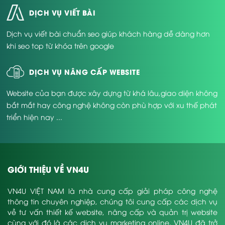
DỊCH VỤ VIẾT BÀI
Dịch vụ viết bài chuẩn seo giúp khách hàng dễ dàng hơn
khi seo top từ khóa trên google
DỊCH VỤ NÂNG CẤP WEBSITE
Website của bạn được xây dựng từ khá lâu,giao diện không
bắt mắt hay công nghệ không còn phù hợp với xu thế phát
triển hiện nay ...
GIỚI THIỆU VỀ VN4U
VN4U VIỆT NAM là nhà cung cấp giải pháp công nghệ
thông tin chuyên nghiệp, chúng tôi cung cấp các dịch vụ
về tư vấn thiết kế website, nâng cấp và quản trị website
cùng với đó là các dịch vụ marketing online. VN4U đã trở