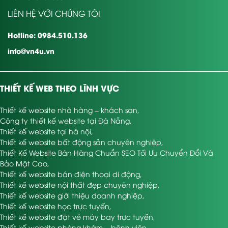
LIÊN HỆ VỚI CHÚNG TÔI
Hotline: 0984.510.136
info@vn4u.vn
THIẾT KẾ WEB THEO LĨNH VỰC
Thiết kế website nhà hàng – khách sạn
,
Công ty thiết kế website tại Đà Nẵng
,
Thiết kế website tại hà nội
,
Thiết kế website bất động sản chuyên nghiệp
,
Thiết Kế Website Bán Hàng Chuẩn SEO Tối Ưu Chuyển Đổi Và
Bảo Mật Cao
,
Thiết kế website bán điện thoại di động
,
Thiết kế website nội thất đẹp chuyên nghiệp
,
Thiết kế website giới thiệu doanh nghiệp
,
Thiết kế website học trực tuyến
,
Thiết kế website đặt vé máy bay trực tuyến
,
Thiết kế website phòng khám – bệnh viện
,