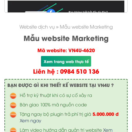
Website dịch vụ
»
Mẫu website Marketing
Mẫu website Marketing
Mã website: VN4U-4620
Xem trang web thực tế
Liên hệ : 0984 510 136
BẠN ĐƯỢC GÌ KHI THIẾT KẾ WEBSITE TẠI VN4U ?
Hỗ trợ kỹ thuật khi có sự cố xảy ra
Bàn giao 100% mã nguồn code
5.000.000 đ
Tặng ngay bộ plugin trả phí trị giá
Xem ngay
Làm video hướng dẫn quản trị website
Xem