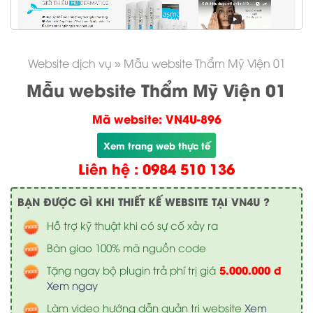
Website dịch vụ
»
Mẫu website Thẩm Mỹ Viện 01
Mẫu website Thẩm Mỹ Viện 01
Mã website: VN4U-896
Xem trang web thực tế
Liên hệ : 0984 510 136
BẠN ĐƯỢC GÌ KHI THIẾT KẾ WEBSITE TẠI VN4U ?
Hỗ trợ kỹ thuật khi có sự cố xảy ra
Bàn giao 100% mã nguồn code
5.000.000 đ
Tặng ngay bộ plugin trả phí trị giá
Xem ngay
Làm video hướng dẫn quản trị website
Xem