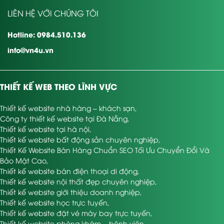
LIÊN HỆ VỚI CHÚNG TÔI
Hotline: 0984.510.136
info@vn4u.vn
THIẾT KẾ WEB THEO LĨNH VỰC
Thiết kế website nhà hàng – khách sạn
,
Công ty thiết kế website tại Đà Nẵng
,
Thiết kế website tại hà nội
,
Thiết kế website bất động sản chuyên nghiệp
,
Thiết Kế Website Bán Hàng Chuẩn SEO Tối Ưu Chuyển Đổi Và
Bảo Mật Cao
,
Thiết kế website bán điện thoại di động
,
Thiết kế website nội thất đẹp chuyên nghiệp
,
Thiết kế website giới thiệu doanh nghiệp
,
Thiết kế website học trực tuyến
,
Thiết kế website đặt vé máy bay trực tuyến
,
Thiết kế website phòng khám – bệnh viện
,