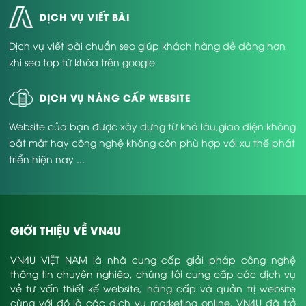
DỊCH VỤ VIẾT BÀI
Dịch vụ viết bài chuẩn seo giúp khách hàng dễ dàng hơn
khi seo top từ khóa trên google
DỊCH VỤ NÂNG CẤP WEBSITE
Website của bạn được xây dựng từ khá lâu,giao diện không
bắt mắt hay công nghệ không còn phù hợp với xu thế phát
triển hiện nay ...
GIỚI THIỆU VỀ VN4U
VN4U VIỆT NAM là nhà cung cấp giải pháp công nghệ
thông tin chuyên nghiệp, chúng tôi cung cấp các dịch vụ
về tư vấn thiết kế website, nâng cấp và quản trị website
cùng với đó là các dịch vụ marketing online. VN4U đã trở