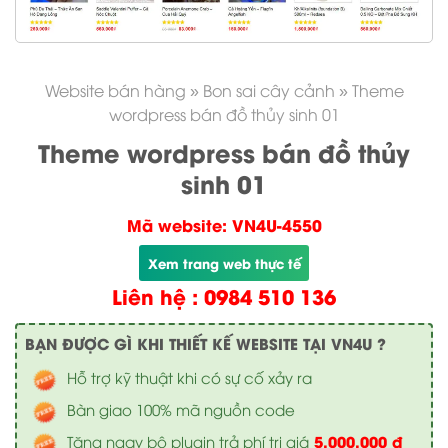
Website bán hàng
»
Bon sai cây cảnh
»
Theme
wordpress bán đồ thủy sinh 01
Theme wordpress bán đồ thủy
sinh 01
Mã website: VN4U-4550
Xem trang web thực tế
Liên hệ : 0984 510 136
BẠN ĐƯỢC GÌ KHI THIẾT KẾ WEBSITE TẠI VN4U ?
Hỗ trợ kỹ thuật khi có sự cố xảy ra
Bàn giao 100% mã nguồn code
5.000.000 đ
Tặng ngay bộ plugin trả phí trị giá