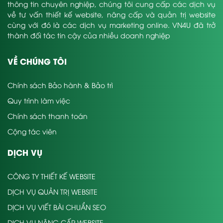
thông tin chuyên nghiệp, chúng tôi cung cấp các dịch vụ
về tư vấn thiết kế website, nâng cấp và quản trị website
cùng với đó là các dịch vụ marketing online. VN4U đã trở
thành đối tác tin cậy của nhiều doanh nghiệp
VỀ CHÚNG TÔI
Chính sách Bảo hành & Bảo trì
Quy trình làm việc
Chính sách thanh toán
Cộng tác viên
DỊCH VỤ
CÔNG TY THIẾT KẾ WEBSITE
DỊCH VỤ QUẢN TRỊ WEBSITE
DỊCH VỤ VIẾT BÀI CHUẨN SEO
DỊCH VỤ NÂNG CẤP WEBSITE