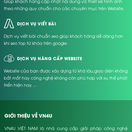
Giúp khách hàng cập nhật nội dung và thiết kế hình ảnh
theo những quy chuẩn cho các chuyên mục trên Website.
DỊCH VỤ VIẾT BÀI
Dịch vụ viết bài chuẩn seo giúp khách hàng dễ dàng hơn
khi seo top từ khóa trên google
DỊCH VỤ NÂNG CẤP WEBSITE
Website của bạn được xây dựng từ khá lâu,giao diện không
bắt mắt hay công nghệ không còn phù hợp với xu thế phát
triển hiện nay ...
GIỚI THIỆU VỀ VN4U
VN4U VIỆT NAM là nhà cung cấp giải pháp công nghệ