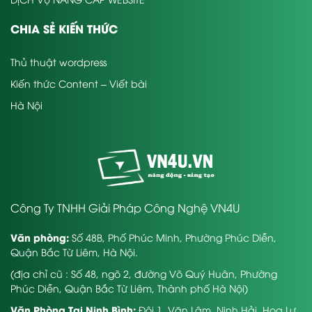
CHIA SẺ KIẾN THỨC
Thủ thuật wordpress
Kiến thức Content – Viết bài
Hà Nội
Công Ty TNHH Giải Pháp Công Nghệ VN4U
Văn phòng:
Số 48B, Phố Phúc Minh, Phường Phúc Diễn,
Quận Bắc Từ Liêm, Hà Nội.
(địa chỉ cũ : Số 48, ngõ 2, đường Võ Quý Huân, Phường
Phúc Diễn, Quận Bắc Từ Liêm, Thành phố Hà Nội)
Văn Phòng Tại Ninh Bình:
Đội 1, Văn Lâm, Ninh Hải, Hoa Lư,