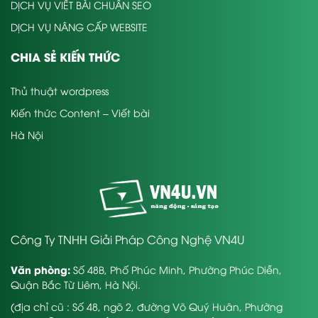
DỊCH VỤ VIẾT BÀI CHUẨN SEO
DỊCH VỤ NÂNG CẤP WEBSITE
CHIA SẺ KIẾN THỨC
Thủ thuật wordpress
Kiến thức Content – Viết bài
Hà Nội
Công Ty TNHH Giải Pháp Công Nghệ VN4U
Văn phòng:
Số 48B, Phố Phúc Minh, Phường Phúc Diễn,
Quận Bắc Từ Liêm, Hà Nội.
(địa chỉ cũ : Số 48, ngõ 2, đường Võ Quý Huân, Phường