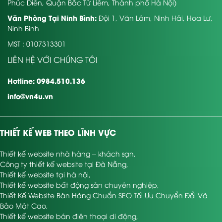
Phúc Diễn, Quận Bắc Từ Liêm, Thành phố Hà Nội)
Văn Phòng Tại Ninh Bình:
Đội 1, Văn Lâm, Ninh Hải, Hoa Lư,
Ninh Bình
MST : 0107313301
LIÊN HỆ VỚI CHÚNG TÔI
Hotline: 0984.510.136
info@vn4u.vn
THIẾT KẾ WEB THEO LĨNH VỰC
Thiết kế website nhà hàng – khách sạn
,
Công ty thiết kế website tại Đà Nẵng
,
Thiết kế website tại hà nội
,
Thiết kế website bất động sản chuyên nghiệp
,
Thiết Kế Website Bán Hàng Chuẩn SEO Tối Ưu Chuyển Đổi Và
Bảo Mật Cao
,
Thiết kế website bán điện thoại di động
,