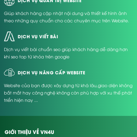
DỊCH VỤ QUẢN TRỊ WEBSITE
Giúp khách hàng cập nhật nội dung và thiết kế hình ảnh
theo những quy chuẩn cho các chuyên mục trên Website.
DỊCH VỤ VIẾT BÀI
Dịch vụ viết bài chuẩn seo giúp khách hàng dễ dàng hơn
khi seo top từ khóa trên google
DỊCH VỤ NÂNG CẤP WEBSITE
Website của bạn được xây dựng từ khá lâu,giao diện không
bắt mắt hay công nghệ không còn phù hợp với xu thế phát
triển hiện nay ...
GIỚI THIỆU VỀ VN4U