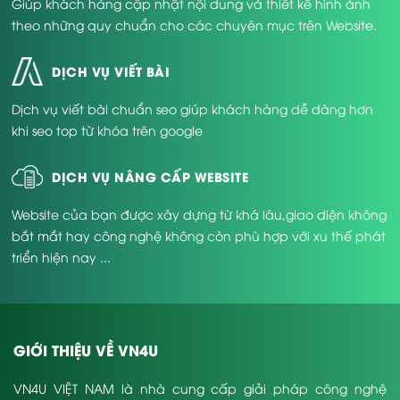
Giúp khách hàng cập nhật nội dung và thiết kế hình ảnh
theo những quy chuẩn cho các chuyên mục trên Website.
DỊCH VỤ VIẾT BÀI
Dịch vụ viết bài chuẩn seo giúp khách hàng dễ dàng hơn
khi seo top từ khóa trên google
DỊCH VỤ NÂNG CẤP WEBSITE
Website của bạn được xây dựng từ khá lâu,giao diện không
bắt mắt hay công nghệ không còn phù hợp với xu thế phát
triển hiện nay ...
GIỚI THIỆU VỀ VN4U
VN4U VIỆT NAM là nhà cung cấp giải pháp công nghệ