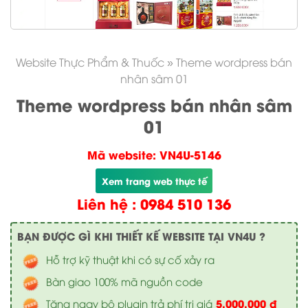
Website Thực Phẩm & Thuốc
»
Theme wordpress bán
nhân sâm 01
Theme wordpress bán nhân sâm
01
Mã website: VN4U-5146
Xem trang web thực tế
Liên hệ : 0984 510 136
BẠN ĐƯỢC GÌ KHI THIẾT KẾ WEBSITE TẠI VN4U ?
Hỗ trợ kỹ thuật khi có sự cố xảy ra
Bàn giao 100% mã nguồn code
5.000.000 đ
Tặng ngay bộ plugin trả phí trị giá