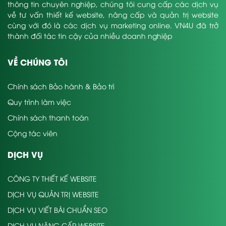
thông tin chuyên nghiệp, chúng tôi cung cấp các dịch vụ
về tư vấn thiết kế website, nâng cấp và quản trị website
cùng với đó là các dịch vụ marketing online. VN4U đã trở
thành đối tác tin cậy của nhiều doanh nghiệp
VỀ CHÚNG TÔI
Chính sách Bảo hành & Bảo trì
Quy trình làm việc
Chính sách thanh toán
Cộng tác viên
DỊCH VỤ
CÔNG TY THIẾT KẾ WEBSITE
DỊCH VỤ QUẢN TRỊ WEBSITE
DỊCH VỤ VIẾT BÀI CHUẨN SEO
DỊCH VỤ NÂNG CẤP WEBSITE