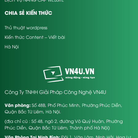
CHIA SẺ KIẾN THỨC
Thủ thuật wordpress
Kiến thức Content – Viết bài
Hà Nội
Công Ty TNHH Giải Pháp Công Nghệ VN4U
Văn phòng:
Số 48B, Phố Phúc Minh, Phường Phúc Diễn,
Quận Bắc Từ Liêm, Hà Nội.
(địa chỉ cũ : Số 48, ngõ 2, đường Võ Quý Huân, Phường
Phúc Diễn, Quận Bắc Từ Liêm, Thành phố Hà Nội)
Văn Phòng Tại Ninh Bình:
Đội 1, Văn Lâm, Ninh Hải, Hoa Lư,