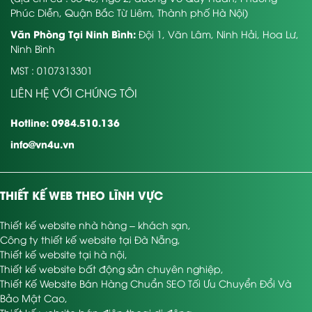
Phúc Diễn, Quận Bắc Từ Liêm, Thành phố Hà Nội)
Văn Phòng Tại Ninh Bình:
Đội 1, Văn Lâm, Ninh Hải, Hoa Lư,
Ninh Bình
MST : 0107313301
LIÊN HỆ VỚI CHÚNG TÔI
Hotline: 0984.510.136
info@vn4u.vn
THIẾT KẾ WEB THEO LĨNH VỰC
Thiết kế website nhà hàng – khách sạn
,
Công ty thiết kế website tại Đà Nẵng
,
Thiết kế website tại hà nội
,
Thiết kế website bất động sản chuyên nghiệp
,
Thiết Kế Website Bán Hàng Chuẩn SEO Tối Ưu Chuyển Đổi Và
Bảo Mật Cao
,