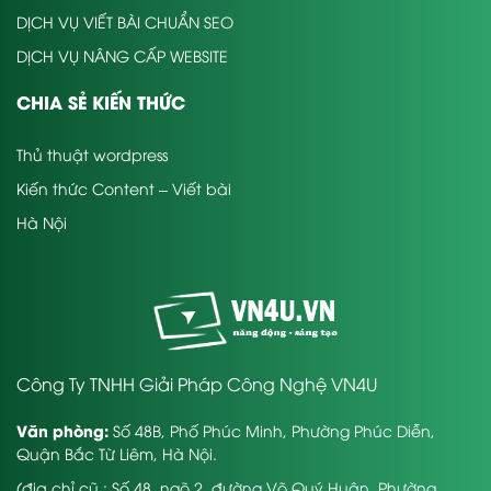
DỊCH VỤ VIẾT BÀI CHUẨN SEO
DỊCH VỤ NÂNG CẤP WEBSITE
CHIA SẺ KIẾN THỨC
Thủ thuật wordpress
Kiến thức Content – Viết bài
Hà Nội
Công Ty TNHH Giải Pháp Công Nghệ VN4U
Văn phòng:
Số 48B, Phố Phúc Minh, Phường Phúc Diễn,
Quận Bắc Từ Liêm, Hà Nội.
(địa chỉ cũ : Số 48, ngõ 2, đường Võ Quý Huân, Phường