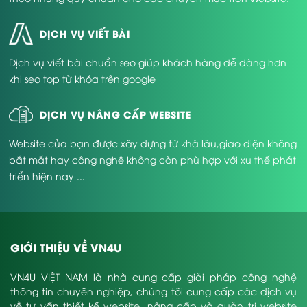
DỊCH VỤ VIẾT BÀI
Dịch vụ viết bài chuẩn seo giúp khách hàng dễ dàng hơn
khi seo top từ khóa trên google
DỊCH VỤ NÂNG CẤP WEBSITE
Website của bạn được xây dựng từ khá lâu,giao diện không
bắt mắt hay công nghệ không còn phù hợp với xu thế phát
triển hiện nay ...
GIỚI THIỆU VỀ VN4U
VN4U VIỆT NAM là nhà cung cấp giải pháp công nghệ
thông tin chuyên nghiệp, chúng tôi cung cấp các dịch vụ
về tư vấn thiết kế website, nâng cấp và quản trị website