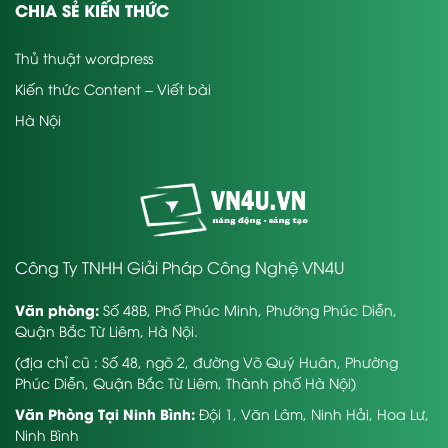
CHIA SẺ KIẾN THỨC
Thủ thuật wordpress
Kiến thức Content – Viết bài
Hà Nội
Công Ty TNHH Giải Pháp Công Nghệ VN4U
Văn phòng:
Số 48B, Phố Phúc Minh, Phường Phúc Diễn,
Quận Bắc Từ Liêm, Hà Nội.
(địa chỉ cũ : Số 48, ngõ 2, đường Võ Quý Huân, Phường
Phúc Diễn, Quận Bắc Từ Liêm, Thành phố Hà Nội)
Văn Phòng Tại Ninh Bình:
Đội 1, Văn Lâm, Ninh Hải, Hoa Lư,
Ninh Bình