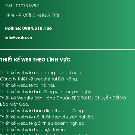
MST : 0107313301
LIÊN HỆ VỚI CHÚNG TÔI
Hotline: 0984.510.136
info@vn4u.vn
THIẾT KẾ WEB THEO LĨNH VỰC
Thiết kế website nhà hàng – khách sạn
,
Công ty thiết kế website tại Đà Nẵng
,
Thiết kế website tại hà nội
,
Thiết kế website bất động sản chuyên nghiệp
,
Thiết Kế Website Bán Hàng Chuẩn SEO Tối Ưu Chuyển Đổi Và
Bảo Mật Cao
,
Thiết kế website bán điện thoại di động
,
Thiết kế website nội thất đẹp chuyên nghiệp
,
Thiết kế website giới thiệu doanh nghiệp
,
Thiết kế website học trực tuyến
,