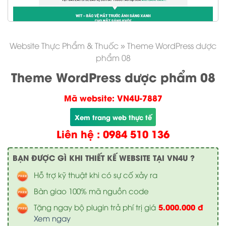
Website Thực Phẩm & Thuốc
»
Theme WordPress dược
phẩm 08
Theme WordPress dược phẩm 08
Mã website: VN4U-7887
Xem trang web thực tế
Liên hệ : 0984 510 136
BẠN ĐƯỢC GÌ KHI THIẾT KẾ WEBSITE TẠI VN4U ?
Hỗ trợ kỹ thuật khi có sự cố xảy ra
Bàn giao 100% mã nguồn code
5.000.000 đ
Tặng ngay bộ plugin trả phí trị giá
Xem ngay