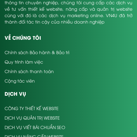
thông tin chuyên nghiệp, chúng tôi cung cấp các dịch vụ
về tư vấn thiết kế website, nâng cấp và quản trị website
cùng với đó là các dịch vụ marketing online. VN4U đã trở
thành đối tác tin cậy của nhiều doanh nghiệp
VỀ CHÚNG TÔI
Chính sách Bảo hành & Bảo trì
Quy trình làm việc
Chính sách thanh toán
Cộng tác viên
DỊCH VỤ
CÔNG TY THIẾT KẾ WEBSITE
DỊCH VỤ QUẢN TRỊ WEBSITE
DỊCH VỤ VIẾT BÀI CHUẨN SEO
DỊCH VỤ NÂNG CẤP WEBSITE