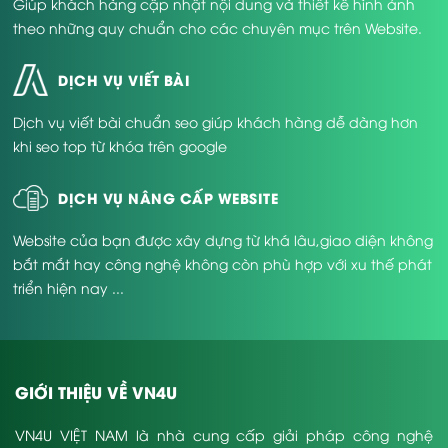
Giúp khách hàng cập nhật nội dung và thiết kế hình ảnh
theo những quy chuẩn cho các chuyên mục trên Website.
DỊCH VỤ VIẾT BÀI
Dịch vụ viết bài chuẩn seo giúp khách hàng dễ dàng hơn
khi seo top từ khóa trên google
DỊCH VỤ NÂNG CẤP WEBSITE
Website của bạn được xây dựng từ khá lâu,giao diện không
bắt mắt hay công nghệ không còn phù hợp với xu thế phát
triển hiện nay ...
GIỚI THIỆU VỀ VN4U
VN4U VIỆT NAM là nhà cung cấp giải pháp công nghệ