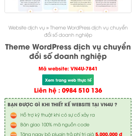
Website dịch vụ
»
Theme WordPress dịch vụ chuyển
đổi số doanh nghiệp
Theme WordPress dịch vụ chuyển
đổi số doanh nghiệp
Mã website: VN4U-7841
Xem trang web thực tế
Liên hệ : 0984 510 136
BẠN ĐƯỢC GÌ KHI THIẾT KẾ WEBSITE TẠI VN4U ?
Hỗ trợ kỹ thuật khi có sự cố xảy ra
Bàn giao 100% mã nguồn code
5.000.000 đ
Tặng ngay bộ plugin trả phí trị giá