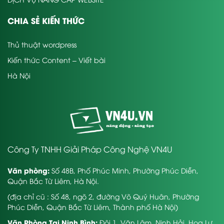
CHIA SẺ KIẾN THỨC
Thủ thuật wordpress
Kiến thức Content – Viết bài
Hà Nội
Công Ty TNHH Giải Pháp Công Nghệ VN4U
Văn phòng:
Số 48B, Phố Phúc Minh, Phường Phúc Diễn,
Quận Bắc Từ Liêm, Hà Nội.
(địa chỉ cũ : Số 48, ngõ 2, đường Võ Quý Huân, Phường
Phúc Diễn, Quận Bắc Từ Liêm, Thành phố Hà Nội)
Văn Phòng Tại Ninh Bình:
Đội 1, Văn Lâm, Ninh Hải, Hoa Lư,