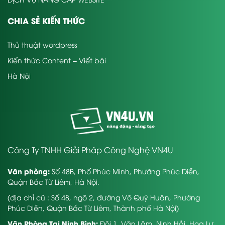
CHIA SẺ KIẾN THỨC
Thủ thuật wordpress
Kiến thức Content – Viết bài
Hà Nội
Công Ty TNHH Giải Pháp Công Nghệ VN4U
Văn phòng:
Số 48B, Phố Phúc Minh, Phường Phúc Diễn,
Quận Bắc Từ Liêm, Hà Nội.
(địa chỉ cũ : Số 48, ngõ 2, đường Võ Quý Huân, Phường
Phúc Diễn, Quận Bắc Từ Liêm, Thành phố Hà Nội)
Văn Phòng Tại Ninh Bình:
Đội 1, Văn Lâm, Ninh Hải, Hoa Lư,