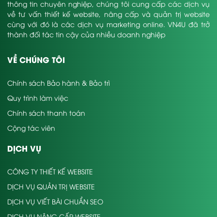
thông tin chuyên nghiệp, chúng tôi cung cấp các dịch vụ
về tư vấn thiết kế website, nâng cấp và quản trị website
cùng với đó là các dịch vụ marketing online. VN4U đã trở
thành đối tác tin cậy của nhiều doanh nghiệp
VỀ CHÚNG TÔI
Chính sách Bảo hành & Bảo trì
Quy trình làm việc
Chính sách thanh toán
Cộng tác viên
DỊCH VỤ
CÔNG TY THIẾT KẾ WEBSITE
DỊCH VỤ QUẢN TRỊ WEBSITE
DỊCH VỤ VIẾT BÀI CHUẨN SEO
DỊCH VỤ NÂNG CẤP WEBSITE