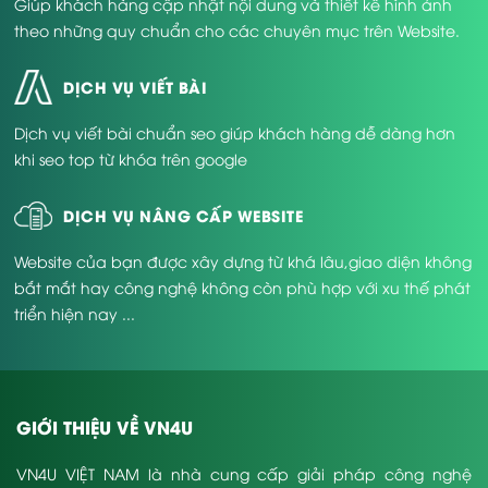
Giúp khách hàng cập nhật nội dung và thiết kế hình ảnh
theo những quy chuẩn cho các chuyên mục trên Website.
DỊCH VỤ VIẾT BÀI
Dịch vụ viết bài chuẩn seo giúp khách hàng dễ dàng hơn
khi seo top từ khóa trên google
DỊCH VỤ NÂNG CẤP WEBSITE
Website của bạn được xây dựng từ khá lâu,giao diện không
bắt mắt hay công nghệ không còn phù hợp với xu thế phát
triển hiện nay ...
GIỚI THIỆU VỀ VN4U
VN4U VIỆT NAM là nhà cung cấp giải pháp công nghệ