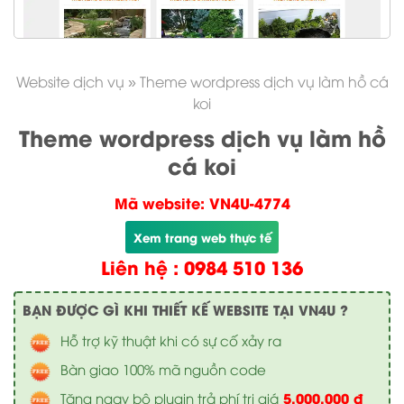
Website dịch vụ
»
Theme wordpress dịch vụ làm hồ cá
koi
Theme wordpress dịch vụ làm hồ
cá koi
Mã website: VN4U-4774
Xem trang web thực tế
Liên hệ : 0984 510 136
BẠN ĐƯỢC GÌ KHI THIẾT KẾ WEBSITE TẠI VN4U ?
Hỗ trợ kỹ thuật khi có sự cố xảy ra
Bàn giao 100% mã nguồn code
5.000.000 đ
Tặng ngay bộ plugin trả phí trị giá