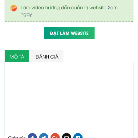
Làm video hướng dẫn quản trị website
Xem
ngay
ĐẶT LÀM WEBSITE
MÔ TẢ
ĐÁNH GIÁ
Chia sẻ: