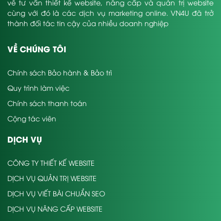
về tư vấn thiết kế website, nâng cấp và quản trị website
cùng với đó là các dịch vụ marketing online. VN4U đã trở
thành đối tác tin cậy của nhiều doanh nghiệp
VỀ CHÚNG TÔI
Chính sách Bảo hành & Bảo trì
Quy trình làm việc
Chính sách thanh toán
Cộng tác viên
DỊCH VỤ
CÔNG TY THIẾT KẾ WEBSITE
DỊCH VỤ QUẢN TRỊ WEBSITE
DỊCH VỤ VIẾT BÀI CHUẨN SEO
DỊCH VỤ NÂNG CẤP WEBSITE