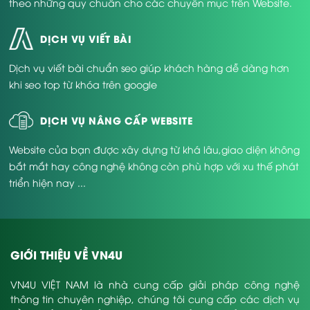
theo những quy chuẩn cho các chuyên mục trên Website.
DỊCH VỤ VIẾT BÀI
Dịch vụ viết bài chuẩn seo giúp khách hàng dễ dàng hơn
khi seo top từ khóa trên google
DỊCH VỤ NÂNG CẤP WEBSITE
Website của bạn được xây dựng từ khá lâu,giao diện không
bắt mắt hay công nghệ không còn phù hợp với xu thế phát
triển hiện nay ...
GIỚI THIỆU VỀ VN4U
VN4U VIỆT NAM là nhà cung cấp giải pháp công nghệ
thông tin chuyên nghiệp, chúng tôi cung cấp các dịch vụ