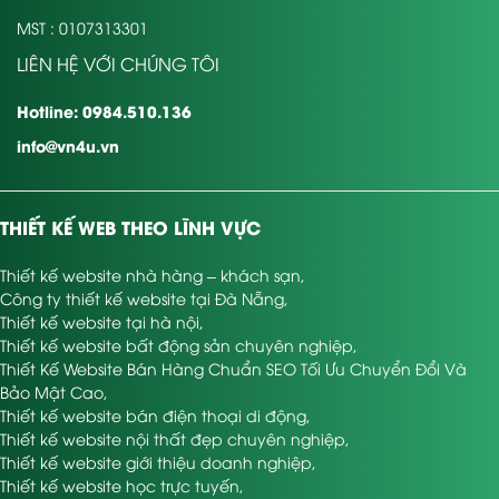
MST : 0107313301
LIÊN HỆ VỚI CHÚNG TÔI
Hotline: 0984.510.136
info@vn4u.vn
THIẾT KẾ WEB THEO LĨNH VỰC
Thiết kế website nhà hàng – khách sạn
,
Công ty thiết kế website tại Đà Nẵng
,
Thiết kế website tại hà nội
,
Thiết kế website bất động sản chuyên nghiệp
,
Thiết Kế Website Bán Hàng Chuẩn SEO Tối Ưu Chuyển Đổi Và
Bảo Mật Cao
,
Thiết kế website bán điện thoại di động
,
Thiết kế website nội thất đẹp chuyên nghiệp
,
Thiết kế website giới thiệu doanh nghiệp
,
Thiết kế website học trực tuyến
,