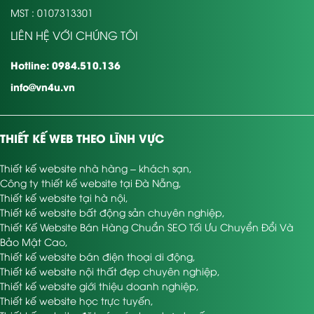
MST : 0107313301
LIÊN HỆ VỚI CHÚNG TÔI
Hotline: 0984.510.136
info@vn4u.vn
THIẾT KẾ WEB THEO LĨNH VỰC
Thiết kế website nhà hàng – khách sạn
,
Công ty thiết kế website tại Đà Nẵng
,
Thiết kế website tại hà nội
,
Thiết kế website bất động sản chuyên nghiệp
,
Thiết Kế Website Bán Hàng Chuẩn SEO Tối Ưu Chuyển Đổi Và
Bảo Mật Cao
,
Thiết kế website bán điện thoại di động
,
Thiết kế website nội thất đẹp chuyên nghiệp
,
Thiết kế website giới thiệu doanh nghiệp
,
Thiết kế website học trực tuyến
,