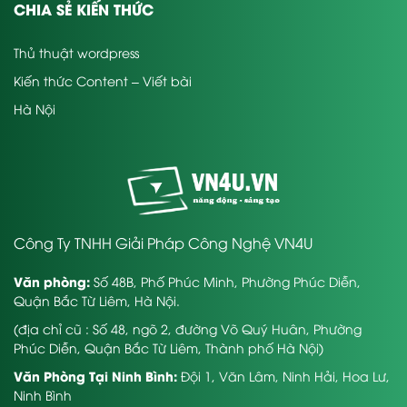
CHIA SẺ KIẾN THỨC
Thủ thuật wordpress
Kiến thức Content – Viết bài
Hà Nội
Công Ty TNHH Giải Pháp Công Nghệ VN4U
Văn phòng:
Số 48B, Phố Phúc Minh, Phường Phúc Diễn,
Quận Bắc Từ Liêm, Hà Nội.
(địa chỉ cũ : Số 48, ngõ 2, đường Võ Quý Huân, Phường
Phúc Diễn, Quận Bắc Từ Liêm, Thành phố Hà Nội)
Văn Phòng Tại Ninh Bình:
Đội 1, Văn Lâm, Ninh Hải, Hoa Lư,
Ninh Bình