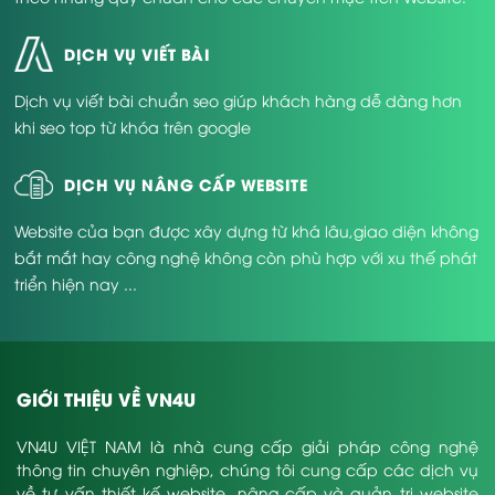
DỊCH VỤ VIẾT BÀI
Dịch vụ viết bài chuẩn seo giúp khách hàng dễ dàng hơn
khi seo top từ khóa trên google
DỊCH VỤ NÂNG CẤP WEBSITE
Website của bạn được xây dựng từ khá lâu,giao diện không
bắt mắt hay công nghệ không còn phù hợp với xu thế phát
triển hiện nay ...
GIỚI THIỆU VỀ VN4U
VN4U VIỆT NAM là nhà cung cấp giải pháp công nghệ
thông tin chuyên nghiệp, chúng tôi cung cấp các dịch vụ
về tư vấn thiết kế website, nâng cấp và quản trị website