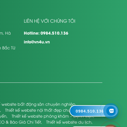
LIÊN HỆ VỚI CHÚNG TÔI
Hotline: 0984.510.136
êm, Hà
info@vn4u.vn
n Bắc Từ
kế website bất động sản chuyên nghiệp
,
,
Thiết kế website nội thất đẹp chuyên nghiệp
,
0984.510.136
uyến
,
Thiết kế website phòng khám – bệnh viện
,
EO & Báo Giá Chi Tiết
,
Thiết kế website du lịch
,