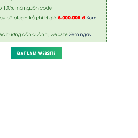
o 100% mã nguồn code
5.000.000 đ
y bộ plugin trả phí trị giá
Xem
eo hướng dẫn quản trị website
Xem ngay
ĐẶT LÀM WEBSITE