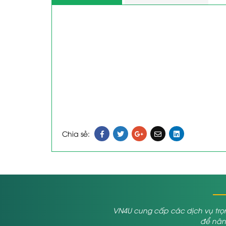
Chia sẻ:
VN4U cung cấp các dịch vụ trọn
để nâng