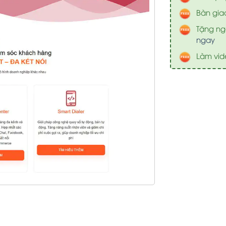
Bàn gia
Tặng nga
ngay
Làm vid