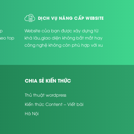
DỊCH VỤ NÂNG CẤP WEBSITE
úp
Website của bạn được xây dựng từ
seo top
khá lâu,giao diện không bắt mắt hay
công nghệ không còn phù hợp với xu
thế phát triển hiện nay ...
CHIA SẺ KIẾN THỨC
Thủ thuật wordpress
Kiến thức Content – Viết bài
Hà Nội