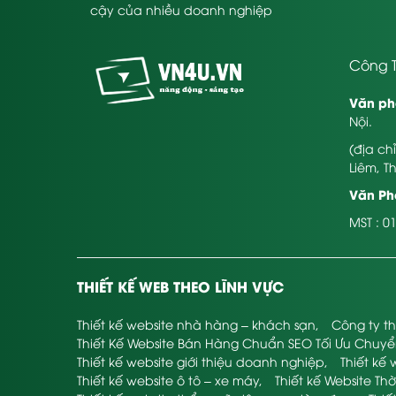
cậy của nhiều doanh nghiệp
Công T
Văn ph
Nội.
(địa ch
Liêm, T
Văn Phò
MST : 0
THIẾT KẾ WEB THEO LĨNH VỰC
Thiết kế website nhà hàng – khách sạn
,
Công ty th
Thiết Kế Website Bán Hàng Chuẩn SEO Tối Ưu Chuy
Thiết kế website giới thiệu doanh nghiệp
,
Thiết kế 
Thiết kế website ô tô – xe máy
,
Thiết kế Website Thờ