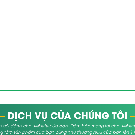
DỊCH VỤ CỦA CHÚNG TÔI
 gói dành cho website của bạn. Đảm bảo mang lại cho website củ
 tầm sản phẩm của bạn cũng như thương hiệu của bạn lên 1 vị 