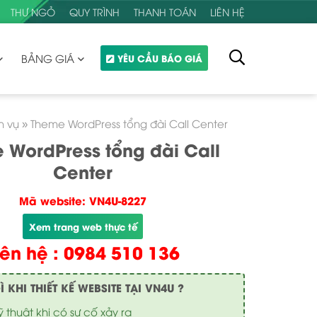
THƯ NGỎ
QUY TRÌNH
THANH TOÁN
LIÊN HỆ
BẢNG GIÁ
YÊU CẦU BÁO GIÁ
h vụ
»
Theme WordPress tổng đài Call Center
 WordPress tổng đài Call
Center
Mã website: VN4U-8227
Xem trang web thực tế
iên hệ : 0984 510 136
KHI THIẾT KẾ WEBSITE TẠI VN4U ?
ỹ thuật khi có sự cố xảy ra