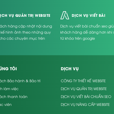
ỊCH VỤ QUẢN TRỊ WEBSITE
DỊCH VỤ VIẾT BÀI
ách hàng cập nhật nội dung
Dịch vụ viết bài chuẩn seo gi
t kế hình ảnh theo những quy
khách hàng dễ dàng hơn khi 
cho các chuyên mục trên
từ khóa trên google
.
ÚNG TÔI
DỊCH VỤ
ách Bảo hành & Bảo trì
CÔNG TY THIẾT KẾ WEBSITE
nh làm việc
DỊCH VỤ QUẢN TRỊ WEBSITE
sách thanh toán
DỊCH VỤ VIẾT BÀI CHUẨN SEO
c viên
DỊCH VỤ NÂNG CẤP WEBSITE