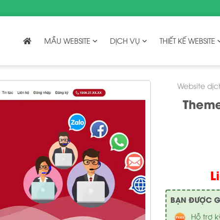
MẪU WEBSITE
DỊCH VỤ
THIẾT KẾ WEBSITE
Website dịc
Theme
L
BẠN ĐƯỢC GÌ 
Hỗ trợ k