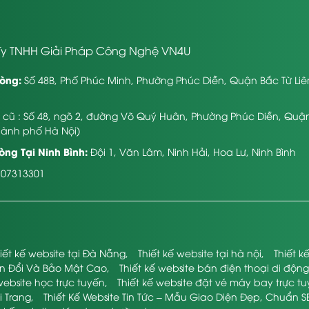
y TNHH Giải Pháp Công Nghệ VN4U
òng:
Số 48B, Phố Phúc Minh, Phường Phúc Diễn, Quận Bắc Từ Li
ỉ cũ : Số 48, ngõ 2, đường Võ Quý Huân, Phường Phúc Diễn, Quậ
hành phố Hà Nội)
ng Tại Ninh Bình:
Đội 1, Văn Lâm, Ninh Hải, Hoa Lư, Ninh Bình
107313301
iết kế website tại Đà Nẵng
,
Thiết kế website tại hà nội
,
Thiết 
ển Đổi Và Bảo Mật Cao
,
Thiết kế website bán điện thoại di động
website học trực tuyến
,
Thiết kế website đặt vé máy bay trực t
i Trang
,
Thiết Kế Website Tin Tức – Mẫu Giao Diện Đẹp, Chuẩn S