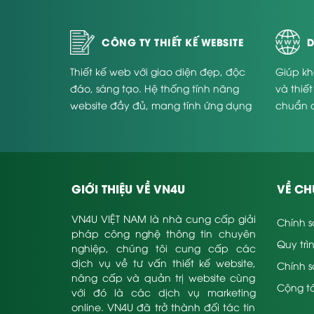
CÔNG TY THIẾT KẾ WEBSITE
D
Thiết kế web với giao diện đẹp, độc
Giúp kh
đáo, sáng tạo. Hệ thống tính năng
và thiế
website đầy đủ, mang tính ứng dụng
chuẩn 
cao và phù hợp với từng doanh
Website
nghiệp.
GIỚI THIỆU VỀ VN4U
VỀ CH
VN4U VIỆT NAM là nhà cung cấp giải
Chính s
pháp công nghệ thông tin chuyên
Quy trì
nghiệp, chúng tôi cung cấp các
dịch vụ về tư vấn thiết kế website,
Chính 
nâng cấp và quản trị website cùng
Cộng tá
với đó là các dịch vụ marketing
online. VN4U đã trở thành đối tác tin