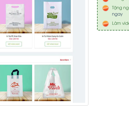
Tặng nga
ngay
Làm vid