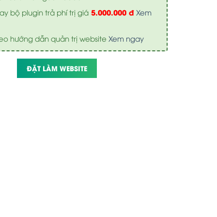
5.000.000 đ
y bộ plugin trả phí trị giá
Xem
eo hướng dẫn quản trị website
Xem ngay
ĐẶT LÀM WEBSITE