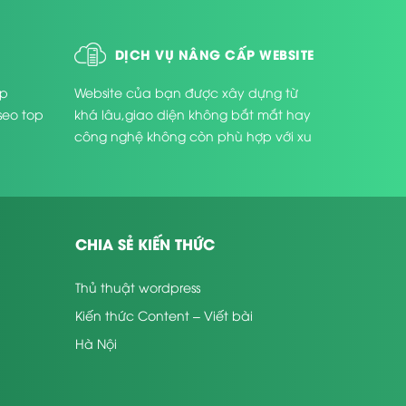
DỊCH VỤ NÂNG CẤP WEBSITE
úp
Website của bạn được xây dựng từ
seo top
khá lâu,giao diện không bắt mắt hay
công nghệ không còn phù hợp với xu
thế phát triển hiện nay ...
CHIA SẺ KIẾN THỨC
Thủ thuật wordpress
Kiến thức Content – Viết bài
Hà Nội