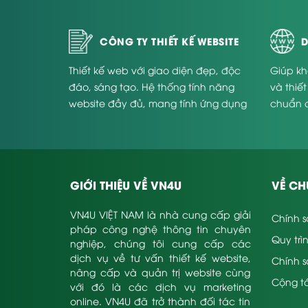
CÔNG TY THIẾT KẾ WEBSITE
D
Thiết kế web với giao diện đẹp, độc
Giúp kh
đáo, sáng tạo. Hệ thống tính năng
và thiế
website đầy đủ, mang tính ứng dụng
chuẩn 
cao và phù hợp với từng doanh
Website
nghiệp.
GIỚI THIỆU VỀ VN4U
VỀ CH
VN4U VIỆT NAM là nhà cung cấp giải
Chính s
pháp công nghệ thông tin chuyên
Quy trì
nghiệp, chúng tôi cung cấp các
dịch vụ về tư vấn thiết kế website,
Chính 
nâng cấp và quản trị website cùng
Cộng tá
với đó là các dịch vụ marketing
online. VN4U đã trở thành đối tác tin