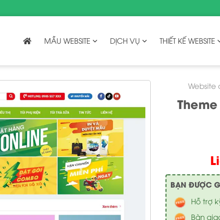
MẪU WEBSITE
DỊCH VỤ
THIẾT KẾ WEBSITE
Website 
Theme 
L
BẠN ĐƯỢC GÌ 
Hỗ trợ k
Bàn gia