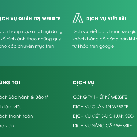
ỊCH VỤ QUẢN TRỊ WEBSITE
DỊCH VỤ VIẾT BÀI
ách hàng cập nhật nội dung
Dịch vụ viết bài chuẩn seo gi
t kế hình ảnh theo những quy
khách hàng dễ dàng hơn khi 
cho các chuyên mục trên
từ khóa trên google
.
ÚNG TÔI
DỊCH VỤ
ách Bảo hành & Bảo trì
CÔNG TY THIẾT KẾ WEBSITE
nh làm việc
DỊCH VỤ QUẢN TRỊ WEBSITE
sách thanh toán
DỊCH VỤ VIẾT BÀI CHUẨN SEO
c viên
DỊCH VỤ NÂNG CẤP WEBSITE