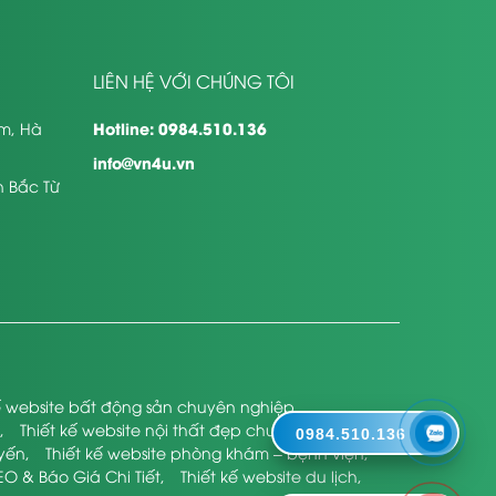
LIÊN HỆ VỚI CHÚNG TÔI
Hotline: 0984.510.136
êm, Hà
info@vn4u.vn
n Bắc Từ
kế website bất động sản chuyên nghiệp
,
,
Thiết kế website nội thất đẹp chuyên nghiệp
,
0984.510.136
uyến
,
Thiết kế website phòng khám – bệnh viện
,
EO & Báo Giá Chi Tiết
,
Thiết kế website du lịch
,