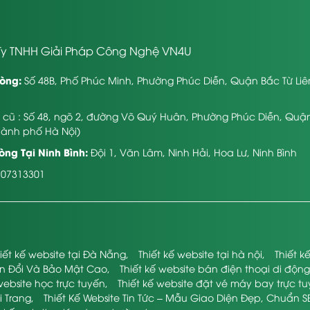
y TNHH Giải Pháp Công Nghệ VN4U
òng:
Số 48B, Phố Phúc Minh, Phường Phúc Diễn, Quận Bắc Từ Li
ỉ cũ : Số 48, ngõ 2, đường Võ Quý Huân, Phường Phúc Diễn, Quậ
hành phố Hà Nội)
ng Tại Ninh Bình:
Đội 1, Văn Lâm, Ninh Hải, Hoa Lư, Ninh Bình
107313301
iết kế website tại Đà Nẵng
,
Thiết kế website tại hà nội
,
Thiết 
ển Đổi Và Bảo Mật Cao
,
Thiết kế website bán điện thoại di động
website học trực tuyến
,
Thiết kế website đặt vé máy bay trực t
i Trang
,
Thiết Kế Website Tin Tức – Mẫu Giao Diện Đẹp, Chuẩn S