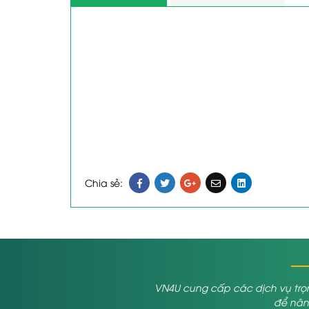
Chia sẻ:
VN4U cung cấp các dịch vụ trọn
để nâng