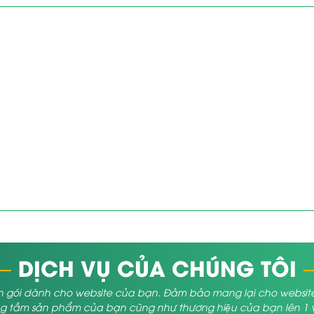
DỊCH VỤ CỦA CHÚNG TÔI
 gói dành cho website của bạn. Đảm bảo mang lại cho website củ
 tầm sản phẩm của bạn cũng như thương hiệu của bạn lên 1 vị 