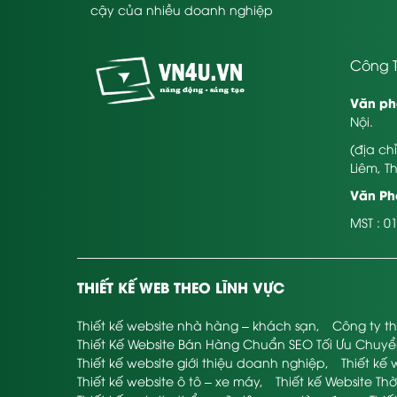
cậy của nhiều doanh nghiệp
Công T
Văn ph
Nội.
(địa ch
Liêm, T
Văn Phò
MST : 0
THIẾT KẾ WEB THEO LĨNH VỰC
Thiết kế website nhà hàng – khách sạn
,
Công ty th
Thiết Kế Website Bán Hàng Chuẩn SEO Tối Ưu Chuy
Thiết kế website giới thiệu doanh nghiệp
,
Thiết kế 
Thiết kế website ô tô – xe máy
,
Thiết kế Website Thờ