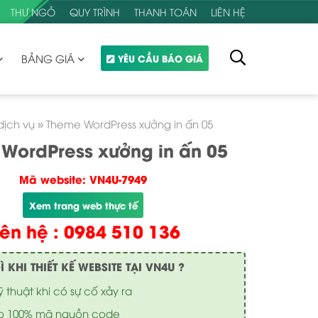
THƯ NGỎ
QUY TRÌNH
THANH TOÁN
LIÊN HỆ
BẢNG GIÁ
YÊU CẦU BÁO GIÁ
dịch vụ
»
Theme WordPress xưởng in ấn 05
WordPress xưởng in ấn 05
Mã website: VN4U-7949
Xem trang web thực tế
iên hệ : 0984 510 136
KHI THIẾT KẾ WEBSITE TẠI VN4U ?
ỹ thuật khi có sự cố xảy ra
o 100% mã nguồn code