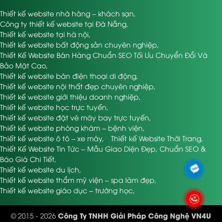
Thiết kế website nhà hàng – khách sạn
,
Công ty thiết kế website tại Đà Nẵng
,
Thiết kế website tại hà nội
,
Thiết kế website bất động sản chuyên nghiệp
,
Thiết Kế Website Bán Hàng Chuẩn SEO Tối Ưu Chuyển Đổi Và
Bảo Mật Cao
,
Thiết kế website bán điện thoại di động
,
Thiết kế website nội thất đẹp chuyên nghiệp
,
Thiết kế website giới thiệu doanh nghiệp
,
Thiết kế website học trực tuyến
,
Thiết kế website đặt vé máy bay trực tuyến
,
Thiết kế website phòng khám – bệnh viện
,
Thiết kế website ô tô – xe máy
,
Thiết kế Website Thời Trang
,
Thiết Kế Website Tin Tức – Mẫu Giao Diện Đẹp, Chuẩn SEO &
Báo Giá Chi Tiết
,
Thiết kế website du lịch
,
Thiết kế website thẩm mỹ viện – spa làm đẹp
,
Thiết kế website giáo dục – trường học
,
Công Ty TNHH Giải Pháp Công Nghệ VN4U
© 2015 - 2026