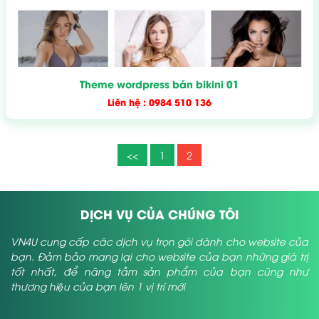
Theme wordpress bán bikini 01
Liên hệ : 0984 510 136
<<
1
2
DỊCH VỤ CỦA CHÚNG TÔI
VN4U cung cấp các dịch vụ trọn gói dành cho website của
bạn. Đảm bảo mang lại cho website của bạn những giá trị
tốt nhất, để nâng tầm sản phẩm của bạn cũng như
thương hiệu của bạn lên 1 vị trí mới