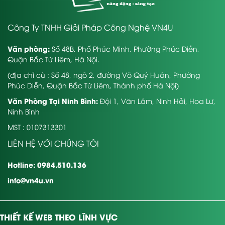
Công Ty TNHH Giải Pháp Công Nghệ VN4U
Văn phòng:
Số 48B, Phố Phúc Minh, Phường Phúc Diễn,
Quận Bắc Từ Liêm, Hà Nội.
(địa chỉ cũ : Số 48, ngõ 2, đường Võ Quý Huân, Phường
Phúc Diễn, Quận Bắc Từ Liêm, Thành phố Hà Nội)
Văn Phòng Tại Ninh Bình:
Đội 1, Văn Lâm, Ninh Hải, Hoa Lư,
Ninh Bình
MST : 0107313301
LIÊN HỆ VỚI CHÚNG TÔI
Hotline: 0984.510.136
info@vn4u.vn
THIẾT KẾ WEB THEO LĨNH VỰC