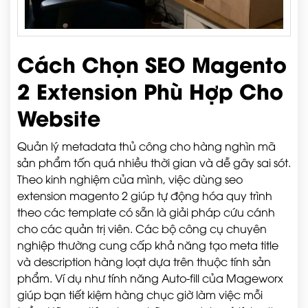
Cách Chọn SEO Magento
2 Extension Phù Hợp Cho
Website
Quản lý metadata thủ công cho hàng nghìn mã
sản phẩm tốn quá nhiều thời gian và dễ gây sai sót.
Theo kinh nghiệm của mình, việc dùng seo
extension magento 2 giúp tự động hóa quy trình
theo các template có sẵn là giải pháp cứu cánh
cho các quản trị viên. Các bộ công cụ chuyên
nghiệp thường cung cấp khả năng tạo meta title
và description hàng loạt dựa trên thuộc tính sản
phẩm. Ví dụ như tính năng Auto-fill của Mageworx
giúp bạn tiết kiệm hàng chục giờ làm việc mỗi