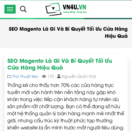
SEO Magento Là Gì Và Bí Quyết Tối Ưu Cửa Hàng
Hiệu Quả
SEO Magento Là Gì Và Bí Quyết Tối Ưu
Cửa Hàng Hiệu Quả
Thủ Thuật Seo
-
170 -
Nguyễn Quốc Đạt
Thống kê cho thấy hơn 70% các cửa hàng trực
tuyến mới vận hành trên nền tảng này gặp khó
khăn trong việc tiếp cận khách hàng tự nhiên dù
sản phẩm rất chất lượng. Bạn có thể đang sở hữu
một hệ thống quản lý bán hàng mạnh mẽ nhất thế
giới, nhưng cấu trúc kỹ thuật phức tạp thường
khiến website bị ẩn mình trước mắt người tiêu dùng.