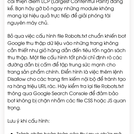
cải thiện điểm LCP (Largest Contentful Paint) đáng
kể. Bạn hãy gỡ bỏ ngay những module không
mang lại hiệu quả trực tiếp để giải phóng tài
nguyên máy chủ.
Bỏ qua việc cấu hình file Robots.txt chuẩn khiến bot
Google thu thập dữ liệu vào những trang không
cần thiết như giỏ hàng dẫn đến tiêu tốn ngân sách
thu thập. Một file cấu hình tốt phải chỉ định rõ các
đường dẫn bị cấm để tập trung sức mạnh cho
trang sản phẩm chính. Điển hình là việc thêm lệnh
Disallow cho các trang tìm kiếm nội bộ để tránh tạo
ra hàng triệu URL rác. Hãy kiểm tra lại file Robots.txt
thông qua Google Search Console để đảm bảo
bot không bị chặn nhầm các file CSS hoặc JS quan
trọng.
Lưu ý khi cấu hình:
Tránh chặn hoàn toàn các thư mục chứa mã