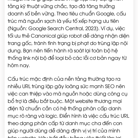
tảng kỹ thuật vững chắc, tạo đà tăng trưởng
doanh số bền vững. Theo tiêu chuẩn Google, cấu
trúc mã nguồn sạch là yếu tố xếp hạng ưu tiên
(Nguồn: Google Search Central, 2023). Ví dụ, việc
tối ưu thẻ Canonical giúp robot dễ dàng nhận diện
trang gốc, tránh tình trạng bị phạt do trùng lặp nội
dung. Bạn nên tiến hành rà soát lại toàn bộ hệ
thống link nội bộ để loại bỏ các lỗi cơ bản ngay từ
hôm nay.
Cấu trúc mặc định của nền tảng thường tạo ra
nhiều URL trùng lặp gây loãng sức mạnh SEO nên
việc can thiệp vào mã nguồn hoặc dùng công cụ
bổ trợ là điều bắt buộc. Một website thương mại
điện tử chuẩn cần có hệ thống phân cấp danh
mục rõ ràng và logic. Điển hình là việc cấu trúc URL
theo dạng phân cấp từ danh mục cha đến con
giúp người dùng dễ dàng định vị vị trí của mình
trên website. Hãy bắt đầu bằng việc thiết lập lại