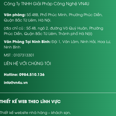
Công Ty TNHH Giải Pháp Công Nghệ VN4U
Văn phòng:
Số 48B, Phố Phúc Minh, Phường Phúc Diễn,
Quận Bắc Từ Liêm, Hà Nội.
(địa chỉ cũ : Số 48, ngõ 2, đường Võ Quý Huân, Phường
Phúc Diễn, Quận Bắc Từ Liêm, Thành phố Hà Nội)
Văn Phòng Tại Ninh Bình:
Đội 1, Văn Lâm, Ninh Hải, Hoa Lư,
Ninh Bình
MST : 0107313301
LIÊN HỆ VỚI CHÚNG TÔI
Hotline: 0984.510.136
info@vn4u.vn
THIẾT KẾ WEB THEO LĨNH VỰC
Thiết kế website nhà hàng – khách sạn
,