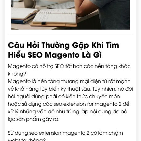
Câu Hỏi Thường Gặp Khi Tìm
Hiểu SEO Magento Là Gì
Magento có hỗ trợ SEO tốt hơn các nền tảng khác
không?
Magento là nền tảng thương mại điện tử rất mạnh
về khả năng tùy biến kỹ thuật sâu. Tuy nhiên, nó đòi
hỏi người dùng phải có kiến thức chuyên môn
hoặc sử dụng các seo extension for magento 2 để
xử lý những vấn đề như trùng lặp nội dung do bộ
lọc sản phẩm gây ra.
Sử dụng seo extension magento 2 có làm chậm
website không?