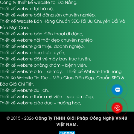
Công ty thiết kế website tại Đà Nẵng
,
Thiết kế website tại hà nội
,
Thiết kế website bất động sản chuyên nghiệp
,
Thiết Kế Website Bán Hàng Chuẩn SEO Tối Ưu Chuyển Đổi Và
Bảo Mật Cao
,
Thiết kế website bán điện thoại di động
,
Thiết kế website nội thất đẹp chuyên nghiệp
,
Thiết kế website giới thiệu doanh nghiệp
,
Thiết kế website học trực tuyến
,
Thiết kế website đặt vé máy bay trực tuyến
,
Thiết kế website phòng khám – bệnh viện
,
Thiết kế website ô tô – xe máy
,
Thiết kế Website Thời Trang
,
Thiết Kế Website Tin Tức – Mẫu Giao Diện Đẹp, Chuẩn SEO &
Báo Giá Chi Tiết
,
Thiết kế website du lịch
,
Thiết kế website thẩm mỹ viện – spa làm đẹp
,
Thiết kế website giáo dục – trường học
,
Công Ty TNHH Giải Pháp Công Nghệ VN4U
© 2015 - 2026
VIỆT NAM.