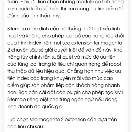
tuần. Hãy ưu tiên chọn những module có tính năng
xem trước kết quả hiển thị trên công cụ tìm kiếm để
đảm bảo tính thẩm mỹ.
Sitemap mặc định của hệ thống thường thiếu linh
hoạt và không cho phép loại bỏ các trang rác khỏi
quá trình index nên một seo extension for magento
2 chuyên sâu sẽ giải quyết triệt để vấn đề này. Khả
năng tùy chỉnh tần suất quét và mức độ ưu tiên
của từng loại trang là tiêu chí quan trọng để robot
thu thập dữ liệu hiệu quả. Chẳng hạn như việc ưu
tiên index các trang khuyến mãi vào mùa cao
điểm giúp sản phẩm tiếp cận khách hàng nhanh
hơn. Bạn cần cài đặt các plugin cho phép tạo XML
Sitemap riêng biệt cho từng ngôn ngữ nếu đang
kinh doanh đa quốc gia.
Lựa chọn seo magento 2 extension cần dựa trên
các tiêu chí sau: