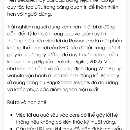
quy tắc tạo URL trong bảng quản trị để thân thiện
hơn với người dùng.
Trải nghiệm người dùng kém trên thiết bị di động
dẫn đến tỷ lệ thoát trang cao và giảm uy tín
thương hiệu nên việc tối ưu Responsive là một phần
không thể tách rời của SEO. Tốc độ tải trang dưới 3
giây là ngưỡng lý tưởng để duy trì sự hài lòng của
khách hàng (Nguồn: Deloitte Digital, 2022). Ví dụ
như việc nén ảnh và sử dụng định dạng WebP giúp
website vận hành mượt mà hơn đáng kể. Bạn hãy
sử dụng công cụ PageSpeed Insights để đo lường
và khắc phục các điểm nghẽn hiệu suất.
Rủi ro và hạn chế:
Việc tối ưu quá sâu vào core có thể gây lỗi hệ
thống nếu không có kiến thức kỹ thuật vững.
Cấu trúc URL sau khi thay đổi cần được chuyển