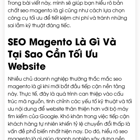
Trong bài viết này, mình sẽ giúp bạn hiểu rõ bản
chất seo magento là gì cũng như cách lựa chọn
công cụ tối ưu để tiết kiệm chi phí và tránh những
sai lầm kỹ thuật đáng tiếc.
SEO Magento Là Gì Và
Tại Sao Cần Tối Ưu
Website
Nhiều chủ doanh nghiệp thường thắc mắc seo
magento là gì khi mới bắt đầu tiếp cận nền tảng
này. Thực tế, đây là quá trình can thiệp vào cấu
trúc mã nguồn, tinh chỉnh các yếu tố kỹ thuật và tối
ưu nội dung để website thân thiện hơn với bộ máy
tìm kiếm của Google. Khó khăn trong việc tiếp cận
khách hàng tự nhiên khiến tỷ lệ chuyển đổi thấp là
vấn đề phổ biến nhất hiện nay. Do đó, hiểu rõ seo
magento là gì giúp doanh nghiệp xây dựng nền