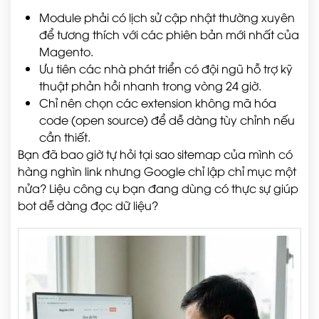
Module phải có lịch sử cập nhật thường xuyên
để tương thích với các phiên bản mới nhất của
Magento.
Ưu tiên các nhà phát triển có đội ngũ hỗ trợ kỹ
thuật phản hồi nhanh trong vòng 24 giờ.
Chỉ nên chọn các extension không mã hóa
code (open source) để dễ dàng tùy chỉnh nếu
cần thiết.
Bạn đã bao giờ tự hỏi tại sao sitemap của mình có
hàng nghìn link nhưng Google chỉ lập chỉ mục một
nửa? Liệu công cụ bạn đang dùng có thực sự giúp
bot dễ dàng đọc dữ liệu?