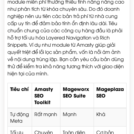
module miễn phí thường thiếu tính năng nâng cao
như phân tích từ khóa chuyên sâu. Do đó doanh
nghiệp nên ưu tiên các bản trả phí từ nhà cung
cấp uy tín để đảm bảo tính ổn định lâu dài. Tiêu
chuẩn chung của các công cụ hàng đầu là phải
hỗ trợ tối ưu hóa Layered Navigation và Rich
Snippets. Ví dụ như module từ Amasty giúp giải
quyết triệt để lỗi lọc sản phẩm, vốn là nỗi ám ảnh
về nội dung trùng lặp. Bạn cần yêu cầu bản dùng
thử để kiểm tra khả năng tương thích với giao diện
hiện tại của mình.
Tiêu chí
Amasty
Mageworx
Mageplaza
SEO
SEO Suite
SEO
Toolkit
Tự động
Rất mạnh
Mạnh
Khá
Meta
Tối ưu
Chuyên
Toàn diện
Cơ bản