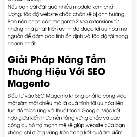
Nếu bạn cài đặt quá nhiều module kém chất
lượng, tốc độ website chắc chắn sẽ bị ảnh hưởng.
Bạn nên chọn các magento 2 seo extensions từ
những nhà phát triển uy tín đã được tối ưu hóa mã
nguồn để đảm bảo tính ổn định và tốc độ tải trang
nhanh nhất.
Giải Pháp Nâng Tầm
Thương Hiệu Với SEO
Magento
Đầu tư vào SEO Magento không phải là công việc
một sớm một chiều mà là quá trình tối ưu hóa liên
tục để thích ứng với thuật toán Google. Việc kết
hợp giữa kiến thức nền tảng vững chắc và các
công cụ hỗ trợ mạnh mẽ sẽ giúp website của bạn
không chỉ đứng vững trên trang kết quả tìm kiếm