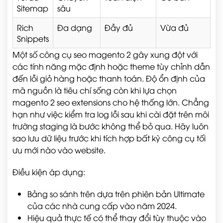
Sitemap
sâu
Rich
Đa dạng
Đầy đủ
Vừa đủ
Snippets
Một số công cụ seo magento 2 gây xung đột với
các tính năng mặc định hoặc theme tùy chỉnh dẫn
đến lỗi giỏ hàng hoặc thanh toán. Độ ổn định của
mã nguồn là tiêu chí sống còn khi lựa chọn
magento 2 seo extensions cho hệ thống lớn. Chẳng
hạn như việc kiểm tra log lỗi sau khi cài đặt trên môi
trường staging là bước không thể bỏ qua. Hãy luôn
sao lưu dữ liệu trước khi tích hợp bất kỳ công cụ tối
ưu mới nào vào website.
Điều kiện áp dụng:
Bảng so sánh trên dựa trên phiên bản Ultimate
của các nhà cung cấp vào năm 2024.
Hiệu quả thực tế có thể thay đổi tùy thuộc vào