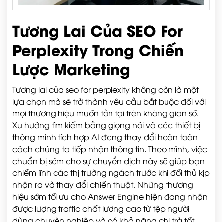
Tương Lai Của SEO For
Perplexity Trong Chiến
Lược Marketing
Tương lai của seo for perplexity không còn là một
lựa chọn mà sẽ trở thành yêu cầu bắt buộc đối với
mọi thương hiệu muốn tồn tại trên không gian số.
Xu hướng tìm kiếm bằng giọng nói và các thiết bị
thông minh tích hợp AI đang thay đổi hoàn toàn
cách chúng ta tiếp nhận thông tin. Theo mình, việc
chuẩn bị sớm cho sự chuyển dịch này sẽ giúp bạn
chiếm lĩnh các thị trường ngách trước khi đối thủ kịp
nhận ra và thay đổi chiến thuật. Những thương
hiệu sớm tối ưu cho Answer Engine hiện đang nhận
được lượng traffic chất lượng cao từ tệp người
dùng chuyên nghiệp và có khả năng chi trả tốt.