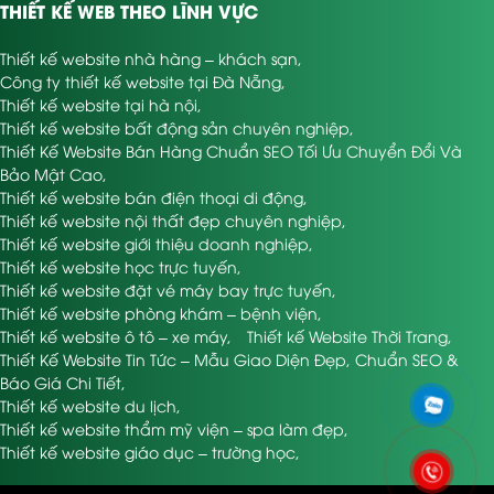
THIẾT KẾ WEB THEO LĨNH VỰC
Thiết kế website nhà hàng – khách sạn
,
Công ty thiết kế website tại Đà Nẵng
,
Thiết kế website tại hà nội
,
Thiết kế website bất động sản chuyên nghiệp
,
Thiết Kế Website Bán Hàng Chuẩn SEO Tối Ưu Chuyển Đổi Và
Bảo Mật Cao
,
Thiết kế website bán điện thoại di động
,
Thiết kế website nội thất đẹp chuyên nghiệp
,
Thiết kế website giới thiệu doanh nghiệp
,
Thiết kế website học trực tuyến
,
Thiết kế website đặt vé máy bay trực tuyến
,
Thiết kế website phòng khám – bệnh viện
,
Thiết kế website ô tô – xe máy
,
Thiết kế Website Thời Trang
,
Thiết Kế Website Tin Tức – Mẫu Giao Diện Đẹp, Chuẩn SEO &
Báo Giá Chi Tiết
,
Thiết kế website du lịch
,
Thiết kế website thẩm mỹ viện – spa làm đẹp
,
Thiết kế website giáo dục – trường học
,