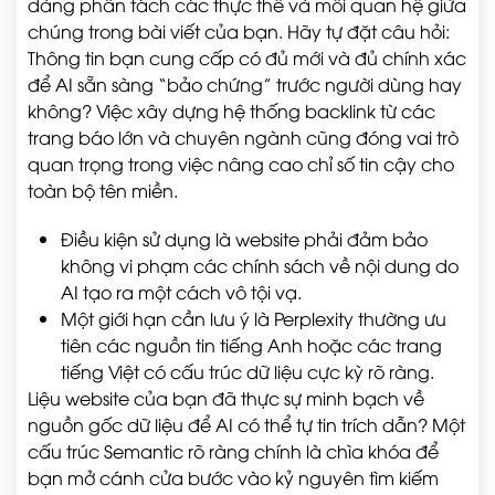
dàng phân tách các thực thể và mối quan hệ giữa
chúng trong bài viết của bạn. Hãy tự đặt câu hỏi:
Thông tin bạn cung cấp có đủ mới và đủ chính xác
để AI sẵn sàng “bảo chứng” trước người dùng hay
không? Việc xây dựng hệ thống backlink từ các
trang báo lớn và chuyên ngành cũng đóng vai trò
quan trọng trong việc nâng cao chỉ số tin cậy cho
toàn bộ tên miền.
Điều kiện sử dụng là website phải đảm bảo
không vi phạm các chính sách về nội dung do
AI tạo ra một cách vô tội vạ.
Một giới hạn cần lưu ý là Perplexity thường ưu
tiên các nguồn tin tiếng Anh hoặc các trang
tiếng Việt có cấu trúc dữ liệu cực kỳ rõ ràng.
Liệu website của bạn đã thực sự minh bạch về
nguồn gốc dữ liệu để AI có thể tự tin trích dẫn? Một
cấu trúc Semantic rõ ràng chính là chìa khóa để
bạn mở cánh cửa bước vào kỷ nguyên tìm kiếm