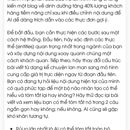
kiến một blog về dinh dưỡng tăng 40% lượng khách
hàng tiềm năng chỉ sau khi điều chỉnh nội dung để
AI dễ dàng trích dẫn vào các thực đơn gợi ý.
Để bắt đầu, bạn cần thực hiện các bước sau một
cách hệ thống. Đầu tiên, hãy xác định các thực
thể (entities) quan trọng nhất trong ngành của bạn
và xây dựng nội dung xoay quanh chúng một
cách khách quan. Tiếp theo, hãy thay đổi cấu trúc
bài viết từ dạng kể chuyện lan man sang mô hình
cung cấp giá trị trực diện ngay từ đoạn đầu tiên.
Bạn có đang tự hỏi liệu nội dung hiện tại của mình
có quá phức tạp để một bộ não nhân tạo có thể
hiểu và tóm tắt lại hay không? Hãy thử đọc lại bài
viết và xem liệu bạn có thể tóm tắt nó trong 2 câu
ngắn gọn hay không; nếu không, AI cũng sẽ gặp
khó khăn tương tự.
Rủi ro lớn nhất là AI có thể tóm tắt toàn bộ