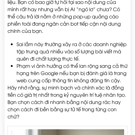
liệu. Bạn có bao giờ tự hỏi tại sao nội dung của
mình rất hay nhưng vẫn bị AI “ngó lơ” chưa? Có
thể câu trả lời nằm ở những pop-up quảng cáo
phiền toái đang ngăn cản bot tiếp cận nội dung
chính của bạn.
Sai lầm này thường xảy ra ở các doanh nghiệp
tập trung quá nhiều vào số lượng bài viết mà
quên đi chất lượng thực tế.
Phạm vi ảnh hưởng có thể lan rộng sang cả thứ
hạng trên Google nếu bạn bị đánh giá là trang
web cung cấp thông tin không đáng tin cậy.
Hãy nhớ rằng, sự minh bạch và chính xác là đồng
tiền có giá trị nhất trong kỷ nguyên trí tuệ nhân tạo.
Bạn chọn cách đi nhanh bằng nội dung rác hay
chọn cách đi bền bằng sự tử tế trong từng con
chữ?