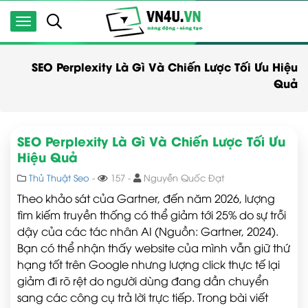
SEO Perplexity Là Gì Và Chiến Lược Tối Ưu Hiệu
Quả
SEO Perplexity Là Gì Và Chiến Lược Tối Ưu
Hiệu Quả
Thủ Thuật Seo
-
157 -
Nguyễn Quốc Đạt
Theo khảo sát của Gartner, đến năm 2026, lượng
tìm kiếm truyền thống có thể giảm tới 25% do sự trỗi
dậy của các tác nhân AI (Nguồn: Gartner, 2024).
Bạn có thể nhận thấy website của mình vẫn giữ thứ
hạng tốt trên Google nhưng lượng click thực tế lại
giảm đi rõ rệt do người dùng đang dần chuyển
sang các công cụ trả lời trực tiếp. Trong bài viết