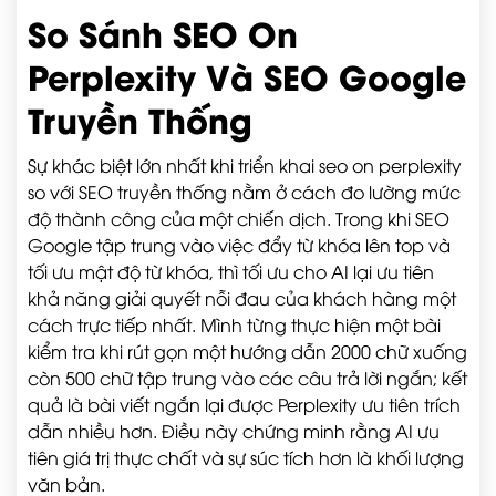
So Sánh SEO On
Perplexity Và SEO Google
Truyền Thống
Sự khác biệt lớn nhất khi triển khai seo on perplexity
so với SEO truyền thống nằm ở cách đo lường mức
độ thành công của một chiến dịch. Trong khi SEO
Google tập trung vào việc đẩy từ khóa lên top và
tối ưu mật độ từ khóa, thì tối ưu cho AI lại ưu tiên
khả năng giải quyết nỗi đau của khách hàng một
cách trực tiếp nhất. Mình từng thực hiện một bài
kiểm tra khi rút gọn một hướng dẫn 2000 chữ xuống
còn 500 chữ tập trung vào các câu trả lời ngắn; kết
quả là bài viết ngắn lại được Perplexity ưu tiên trích
dẫn nhiều hơn. Điều này chứng minh rằng AI ưu
tiên giá trị thực chất và sự súc tích hơn là khối lượng
văn bản.