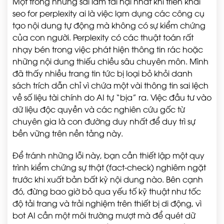
Một trong những sai lầm tai hại nhất khi triển khai
seo for perplexity ai là việc lạm dụng các công cụ
tạo nội dung tự động mà không có sự kiểm chứng
của con người. Perplexity có các thuật toán rất
nhạy bén trong việc phát hiện thông tin rác hoặc
những nội dung thiếu chiều sâu chuyên môn. Mình
đã thấy nhiều trang tin tức bị loại bỏ khỏi danh
sách trích dẫn chỉ vì chứa một vài thông tin sai lệch
về số liệu tài chính do AI tự “bịa” ra. Việc đầu tư vào
dữ liệu độc quyền và các nghiên cứu gốc từ
chuyên gia là con đường duy nhất để duy trì sự
bền vững trên nền tảng này.
Để tránh những lỗi này, bạn cần thiết lập một quy
trình kiểm chứng sự thật (fact-check) nghiêm ngặt
trước khi xuất bản bất kỳ nội dung nào. Bên cạnh
đó, đừng bao giờ bỏ qua yếu tố kỹ thuật như tốc
độ tải trang và trải nghiệm trên thiết bị di động, vì
bot AI cần một môi trường mượt mà để quét dữ