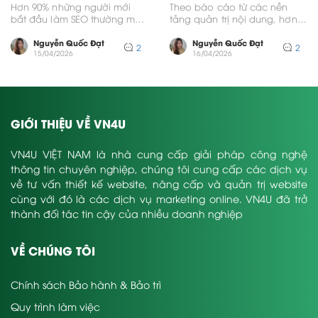
Nhất
Hơn 90% những người mới
Theo báo cáo từ các nền
bắt đầu làm SEO thường mất
tảng quản trị nội dung, hơn
hàng giờ đồng hồ chỉ để
60% dữ liệu trực tuyến hiện...
thu...
Nguyễn Quốc Đạt
Nguyễn Quốc Đạt
2
2
15/04/2026
16/04/2026
GIỚI THIỆU VỀ VN4U
VN4U VIỆT NAM là nhà cung cấp giải pháp công nghệ
thông tin chuyên nghiệp, chúng tôi cung cấp các dịch vụ
về tư vấn thiết kế website, nâng cấp và quản trị website
cùng với đó là các dịch vụ marketing online. VN4U đã trở
thành đối tác tin cậy của nhiều doanh nghiệp
VỀ CHÚNG TÔI
Chính sách Bảo hành & Bảo trì
Quy trình làm việc