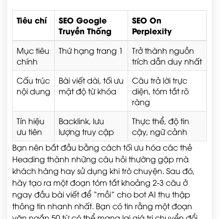
Tiêu chí
SEO Google
SEO On
Truyền Thống
Perplexity
Mục tiêu
Thứ hạng trang 1
Trở thành nguồn
chính
trích dẫn duy nhất
Cấu trúc
Bài viết dài, tối ưu
Câu trả lời trực
nội dung
mật độ từ khóa
diện, tóm tắt rõ
ràng
Tín hiệu
Backlink, lưu
Thực thể, độ tin
ưu tiên
lượng truy cập
cậy, ngữ cảnh
Bạn nên bắt đầu bằng cách tối ưu hóa các thẻ
Heading thành những câu hỏi thường gặp mà
khách hàng hay sử dụng khi trò chuyện. Sau đó,
hãy tạo ra một đoạn tóm tắt khoảng 2-3 câu ở
ngay đầu bài viết để “mồi” cho bot AI thu thập
thông tin nhanh nhất. Bạn có tin rằng một đoạn
văn ngắn 50 từ có thể mang lại giá trị chuyển đổi