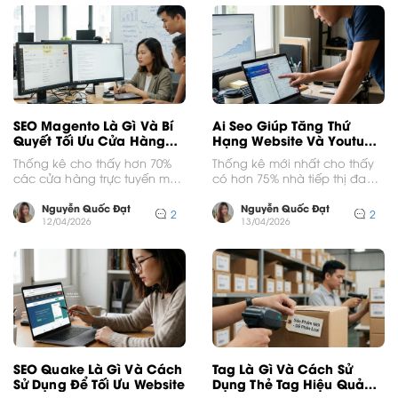
SEO Magento Là Gì Và Bí
Ai Seo Giúp Tăng Thứ
Quyết Tối Ưu Cửa Hàng
Hạng Website Và Youtube
Hiệu Quả
Hiệu Quả
Thống kê cho thấy hơn 70%
Thống kê mới nhất cho thấy
các cửa hàng trực tuyến mới
có hơn 75% nhà tiếp thị đang
vận hành trên nền tảng này...
sử dụng công cụ trí...
Nguyễn Quốc Đạt
Nguyễn Quốc Đạt
2
2
12/04/2026
13/04/2026
SEO Quake Là Gì Và Cách
Tag Là Gì Và Cách Sử
Sử Dụng Để Tối Ưu Website
Dụng Thẻ Tag Hiệu Quả