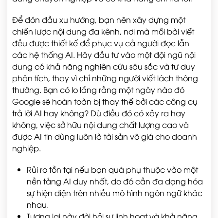
Để đón đầu xu hướng, bạn nên xây dựng một
chiến lược nội dung đa kênh, nơi mà mỗi bài viết
đều được thiết kế để phục vụ cả người đọc lẫn
các hệ thống AI. Hãy đầu tư vào một đội ngũ nội
dung có khả năng nghiên cứu sâu sắc và tư duy
phân tích, thay vì chỉ những người viết lách thông
thường. Bạn có lo lắng rằng một ngày nào đó
Google sẽ hoàn toàn bị thay thế bởi các công cụ
trả lời AI hay không? Dù điều đó có xảy ra hay
không, việc sở hữu nội dung chất lượng cao và
được AI tin dùng luôn là tài sản vô giá cho doanh
nghiệp.
Rủi ro tồn tại nếu bạn quá phụ thuộc vào một
nền tảng AI duy nhất, do đó cần đa dạng hóa
sự hiện diện trên nhiều mô hình ngôn ngữ khác
nhau.
Tương lai này đòi hỏi sự linh hoạt và khả năng