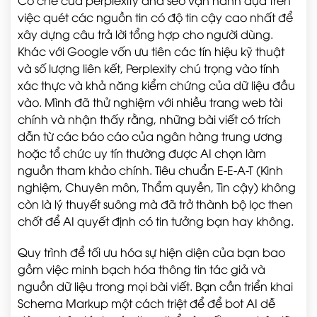
Cơ chế của perplexity and seo vận hành dựa trên
việc quét các nguồn tin có độ tin cậy cao nhất để
xây dựng câu trả lời tổng hợp cho người dùng.
Khác với Google vốn ưu tiên các tín hiệu kỹ thuật
và số lượng liên kết, Perplexity chú trọng vào tính
xác thực và khả năng kiểm chứng của dữ liệu đầu
vào. Mình đã thử nghiệm với nhiều trang web tài
chính và nhận thấy rằng, những bài viết có trích
dẫn từ các báo cáo của ngân hàng trung ương
hoặc tổ chức uy tín thường được AI chọn làm
nguồn tham khảo chính. Tiêu chuẩn E-E-A-T (Kinh
nghiệm, Chuyên môn, Thẩm quyền, Tin cậy) không
còn là lý thuyết suông mà đã trở thành bộ lọc then
chốt để AI quyết định có tin tưởng bạn hay không.
Quy trình để tối ưu hóa sự hiện diện của bạn bao
gồm việc minh bạch hóa thông tin tác giả và
nguồn dữ liệu trong mọi bài viết. Bạn cần triển khai
Schema Markup một cách triệt để để bot AI dễ