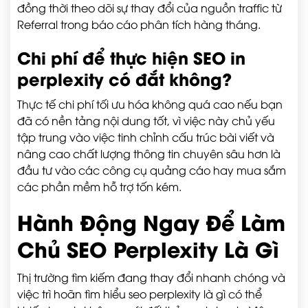
đồng thời theo dõi sự thay đổi của nguồn traffic từ
Referral trong báo cáo phân tích hàng tháng.
Chi phí để thực hiện SEO in
perplexity có đắt không?
Thực tế chi phí tối ưu hóa không quá cao nếu bạn
đã có nền tảng nội dung tốt, vì việc này chủ yếu
tập trung vào việc tinh chỉnh cấu trúc bài viết và
nâng cao chất lượng thông tin chuyên sâu hơn là
đầu tư vào các công cụ quảng cáo hay mua sắm
các phần mềm hỗ trợ tốn kém.
Hành Động Ngay Để Làm
Chủ SEO Perplexity Là Gì
Thị trường tìm kiếm đang thay đổi nhanh chóng và
việc trì hoãn tìm hiểu seo perplexity là gì có thể