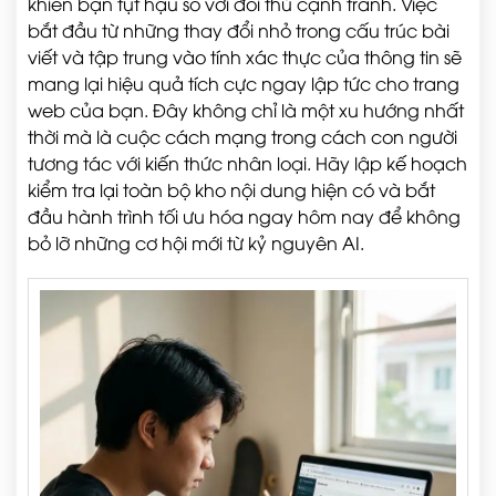
khiến bạn tụt hậu so với đối thủ cạnh tranh. Việc
bắt đầu từ những thay đổi nhỏ trong cấu trúc bài
viết và tập trung vào tính xác thực của thông tin sẽ
mang lại hiệu quả tích cực ngay lập tức cho trang
web của bạn. Đây không chỉ là một xu hướng nhất
thời mà là cuộc cách mạng trong cách con người
tương tác với kiến thức nhân loại. Hãy lập kế hoạch
kiểm tra lại toàn bộ kho nội dung hiện có và bắt
đầu hành trình tối ưu hóa ngay hôm nay để không
bỏ lỡ những cơ hội mới từ kỷ nguyên AI.