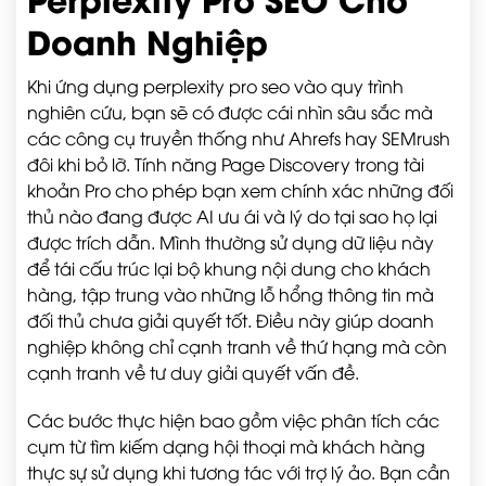
Doanh Nghiệp
Khi ứng dụng perplexity pro seo vào quy trình
nghiên cứu, bạn sẽ có được cái nhìn sâu sắc mà
các công cụ truyền thống như Ahrefs hay SEMrush
đôi khi bỏ lỡ. Tính năng Page Discovery trong tài
khoản Pro cho phép bạn xem chính xác những đối
thủ nào đang được AI ưu ái và lý do tại sao họ lại
được trích dẫn. Mình thường sử dụng dữ liệu này
để tái cấu trúc lại bộ khung nội dung cho khách
hàng, tập trung vào những lỗ hổng thông tin mà
đối thủ chưa giải quyết tốt. Điều này giúp doanh
nghiệp không chỉ cạnh tranh về thứ hạng mà còn
cạnh tranh về tư duy giải quyết vấn đề.
Các bước thực hiện bao gồm việc phân tích các
cụm từ tìm kiếm dạng hội thoại mà khách hàng
thực sự sử dụng khi tương tác với trợ lý ảo. Bạn cần