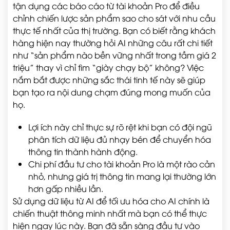
tận dụng các báo cáo từ tài khoản Pro để điều
chỉnh chiến lược sản phẩm sao cho sát với nhu cầu
thực tế nhất của thị trường. Bạn có biết rằng khách
hàng hiện nay thường hỏi AI những câu rất chi tiết
như “sản phẩm nào bền vững nhất trong tầm giá 2
triệu” thay vì chỉ tìm “giày chạy bộ” không? Việc
nắm bắt được những sắc thái tinh tế này sẽ giúp
bạn tạo ra nội dung chạm đúng mong muốn của
họ.
Lợi ích này chỉ thực sự rõ rệt khi bạn có đội ngũ
phân tích dữ liệu đủ nhạy bén để chuyển hóa
thông tin thành hành động.
Chi phí đầu tư cho tài khoản Pro là một rào cản
nhỏ, nhưng giá trị thông tin mang lại thường lớn
hơn gấp nhiều lần.
Sử dụng dữ liệu từ AI để tối ưu hóa cho AI chính là
chiến thuật thông minh nhất mà bạn có thể thực
hiện ngay lúc này. Bạn đã sẵn sàng đầu tư vào