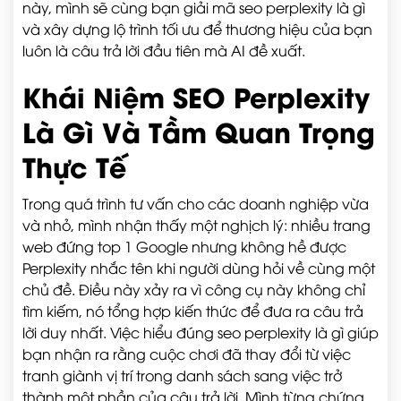
này, mình sẽ cùng bạn giải mã seo perplexity là gì
và xây dựng lộ trình tối ưu để thương hiệu của bạn
luôn là câu trả lời đầu tiên mà AI đề xuất.
Khái Niệm SEO Perplexity
Là Gì Và Tầm Quan Trọng
Thực Tế
Trong quá trình tư vấn cho các doanh nghiệp vừa
và nhỏ, mình nhận thấy một nghịch lý: nhiều trang
web đứng top 1 Google nhưng không hề được
Perplexity nhắc tên khi người dùng hỏi về cùng một
chủ đề. Điều này xảy ra vì công cụ này không chỉ
tìm kiếm, nó tổng hợp kiến thức để đưa ra câu trả
lời duy nhất. Việc hiểu đúng seo perplexity là gì giúp
bạn nhận ra rằng cuộc chơi đã thay đổi từ việc
tranh giành vị trí trong danh sách sang việc trở
thành một phần của câu trả lời. Mình từng chứng