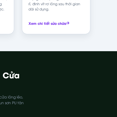
ng
rỉ, đinh vít rơ lỏng sau thời gian
ợc.
dài sử dụng.
Xem chi tiết sửa chữa
h Cửa
cửa lỏng lẻo,
un sơn PU tân