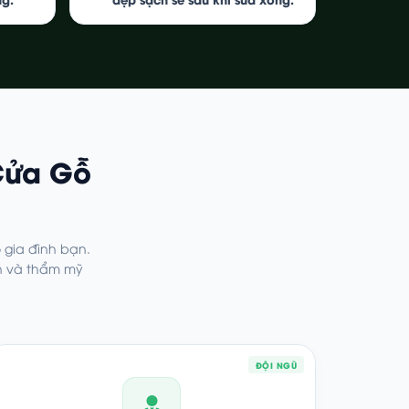
Cửa Gỗ
 gia đình bạn.
n và thẩm mỹ
ĐỘI NGŨ