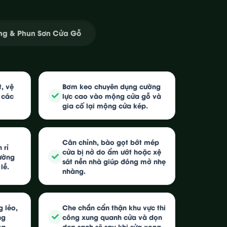
ng & Phun Sơn Cửa Gỗ
, vệ
Bơm keo chuyên dụng cường
i các
lực cao vào mộng cửa gỗ và
gia cố lại mộng cửa kép.
Cân chỉnh, bào gọt bớt mép
 rỉ
cửa bị nở do ẩm ướt hoặc xệ
ường
sát nền nhà giúp đóng mở nhẹ
lề.
nhàng.
 lẻo,
Che chắn cẩn thận khu vực thi
ng
công xung quanh cửa và dọn
ng.
dẹp sạch sẽ sau khi sửa xong.