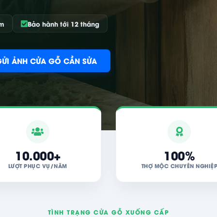
àm
Bảo hành tới 12 tháng
GỬI ẢNH CỬA GỖ CẦN SỬA
10.000+
100%
LƯỢT PHỤC VỤ/NĂM
THỢ MỘC CHUYÊN NGHIỆ
TÌNH TRẠNG CỬA GỖ XUỐNG CẤP