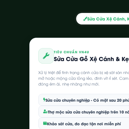
Sửa Cửa Xệ Cánh, 
TIÊU CHUẨN VN4U
Sửa Cửa Gỗ Xệ Cánh & Kẹ
Xử lý triệt để tình trạng cánh cửa bị xệ sát sàn 
mở hoặc mộng cửa lỏng lẻo, đinh vít rỉ sét. Ca
đóng êm ái, nhẹ nhàng như mới.
Sửa cửa chuyên nghiệp - Có mặt sau 20 ph
Thợ mộc sửa cửa chuyên nghiệp trên 10 
Khảo sát cửa, đo đạc tận nơi miễn phí