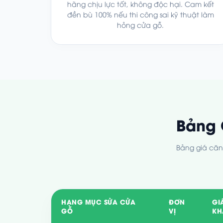
hãng chịu lực tốt, không độc hại. Cam kết
đền bù 100% nếu thi công sai kỹ thuật làm
hỏng cửa gỗ.
Bảng 
Bảng giá căn 
HẠNG MỤC SỬA CỬA
ĐƠN
GI
GỖ
VỊ
KH