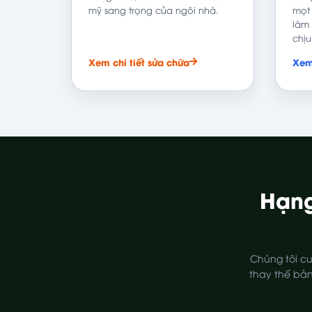
mỹ sang trọng của ngôi nhà.
mọt 
làm 
chịu
Xem chi tiết sửa chữa
Xem 
Hạng
Chúng tôi cu
thay thế bản