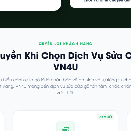
QUYỀN LỢI KHÁCH HÀNG
uyền Khi Chọn Dịch Vụ Sửa 
VN4U
u hiểu cánh cửa gỗ là lá chắn bảo vệ an ninh và sự riêng tư cho
ết vàng, VN4U mang đến dịch vụ sửa cửa gỗ tận tâm, chắc chắ
vượt trội.
CAM KẾT