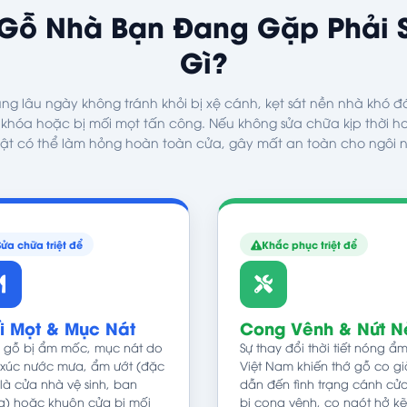
Gỗ Nhà Bạn Đang Gặp Phải 
Gì?
ng lâu ngày không tránh khỏi bị xệ cánh, kẹt sát nền nhà khó 
ổ khóa hoặc bị mối mọt tấn công. Nếu không sửa chữa kịp thời ho
ật có thể làm hỏng hoàn toàn cửa, gây mất an toàn cho ngôi 
Sửa chữa triệt để
Khắc phục triệt để
i Mọt & Mục Nát
Cong Vênh & Nứt N
 gỗ bị ẩm mốc, mục nát do
Sự thay đổi thời tiết nóng ẩm
 xúc nước mưa, ẩm ướt (đặc
Việt Nam khiến thớ gỗ co gi
 là cửa nhà vệ sinh, ban
dẫn đến tình trạng cánh cử
g) hoặc khuôn cửa bị mối
bị cong vênh, co ngót hở kẽ