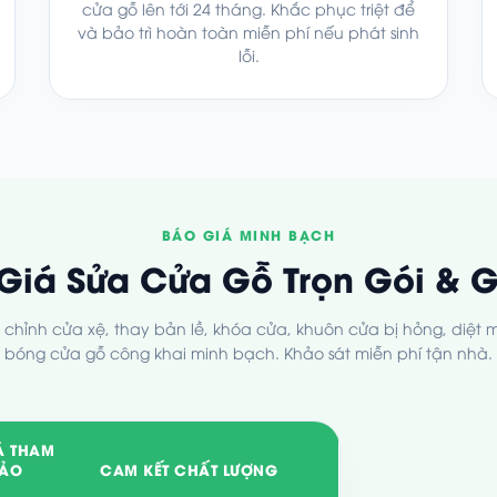
cửa gỗ lên tới 24 tháng. Khắc phục triệt để
và bảo trì hoàn toàn miễn phí nếu phát sinh
lỗi.
BÁO GIÁ MINH BẠCH
Giá Sửa Cửa Gỗ Trọn Gói & G
chỉnh cửa xệ, thay bản lề, khóa cửa, khuôn cửa bị hỏng, diệt 
bóng cửa gỗ công khai minh bạch. Khảo sát miễn phí tận nhà.
Á THAM
ẢO
CAM KẾT CHẤT LƯỢNG