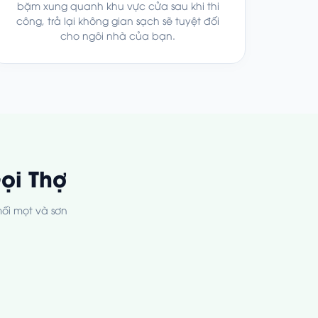
bặm xung quanh khu vực cửa sau khi thi
công, trả lại không gian sạch sẽ tuyệt đối
cho ngôi nhà của bạn.
ọi Thợ
mối mọt và sơn