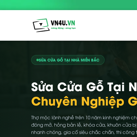
SỬA CỬA GỖ TẠI NHÀ MIỀN BẮC
Sửa Cửa Gỗ Tại N
Chuyên Nghiệp G
Thợ mộc lành nghề trên 10 năm kinh nghiệm ch
đóng mở, hỏng bản lề, khóa cửa, khuôn cửa bị
nhanh chóng, gia cố siêu chắc chắn, thi công 