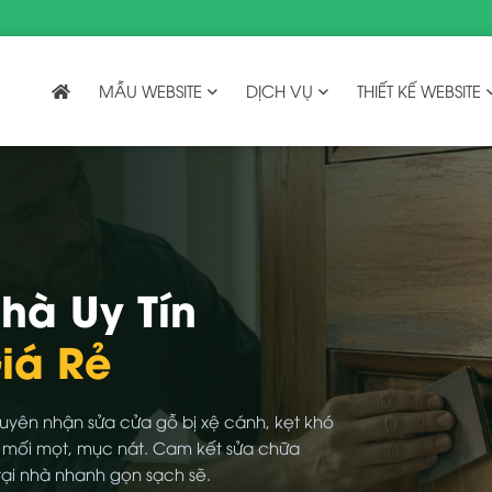
MẪU WEBSITE
DỊCH VỤ
THIẾT KẾ WEBSITE
hà Uy Tín
iá Rẻ
uyên nhận sửa cửa gỗ bị xệ cánh, kẹt khó
 mối mọt, mục nát. Cam kết sửa chữa
tại nhà nhanh gọn sạch sẽ.