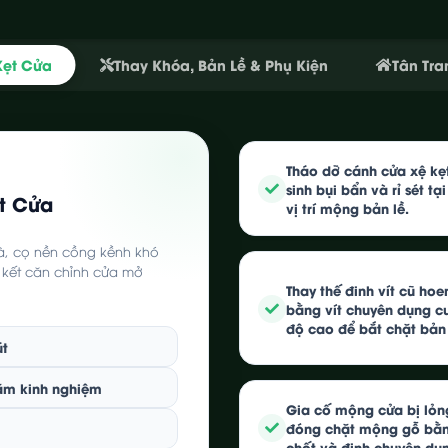
Kẹt Cửa
Thay Khóa, Bản Lề & Phụ Kiện
Tân Tra
Tháo dỡ cánh cửa xệ kẹt
sinh bụi bẩn và rỉ sét tạ
t Cửa
vị trí mộng bản lề.
nhà, cọ nền cồng kềnh khó
m kết căn chỉnh cửa mở
Thay thế đinh vít cũ hoen
bằng vít chuyên dụng c
độ cao để bắt chặt bản 
út
năm kinh nghiệm
Gia cố mộng cửa bị lỏng
đóng chặt mộng gỗ bằ
chốt và đinh chuyên dụ