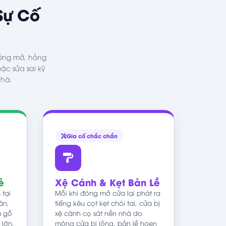
Sự Cố
đóng mở, hỏng
ặc sửa sai kỹ
nhà.
Gia cố chắc chắn
ẻ
Xệ Cánh & Kẹt Bản Lề
 tại
Mỗi khi đóng mở cửa lại phát ra
ãn,
tiếng kêu cọt kẹt chói tai, cửa bị
a gỗ
xệ cánh cọ sát nền nhà do
 lớn,
mộng cửa bị lỏng, bản lề hoen