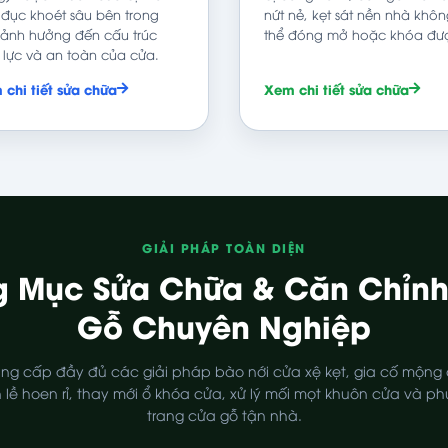
đục khoét sâu bên trong
nứt nẻ, kẹt sát nền nhà khô
ảnh hưởng đến cấu trúc
thể đóng mở hoặc khóa đư
 lực và an toàn của cửa.
chi tiết sửa chữa
Xem chi tiết sửa chữa
GIẢI PHÁP TOÀN DIỆN
 Mục Sửa Chữa & Căn Chỉn
Gỗ Chuyên Nghiệp
ng cấp đầy đủ các giải pháp bào nới cửa xệ kẹt, gia cố mộng 
 lề hoen rỉ, thay mới ổ khóa cửa, xử lý mối mọt khuôn cửa và ph
trang cửa gỗ tận nhà.