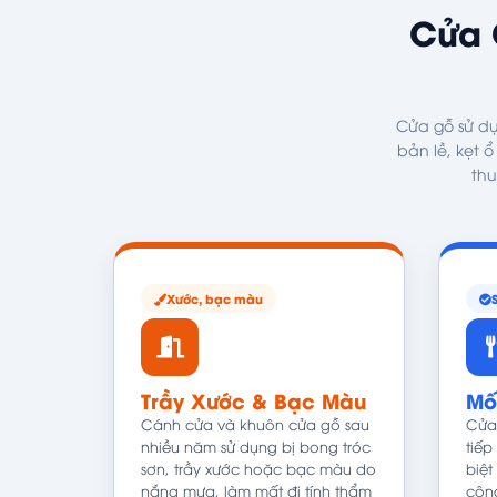
Cửa 
Cửa gỗ sử dụ
bản lề, kẹt 
thu
Xước, bạc màu
Trầy Xước & Bạc Màu
Mố
Cánh cửa và khuôn cửa gỗ sau
Cửa
nhiều năm sử dụng bị bong tróc
tiếp
sơn, trầy xước hoặc bạc màu do
biệt
nắng mưa, làm mất đi tính thẩm
côn