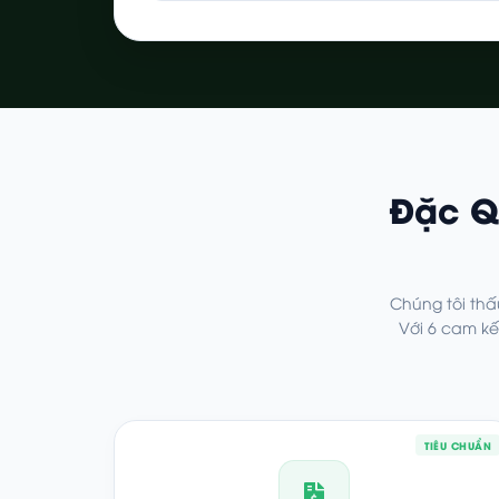
Đặc Q
Chúng tôi thấ
Với 6 cam k
TIÊU CHUẨN