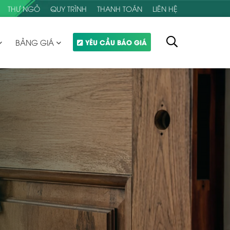
THƯ NGỎ
QUY TRÌNH
THANH TOÁN
LIÊN HỆ
BẢNG GIÁ
YÊU CẦU BÁO GIÁ