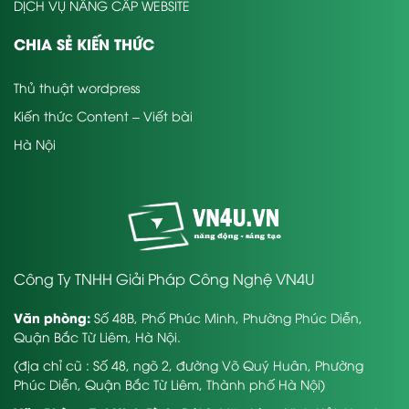
DỊCH VỤ NÂNG CẤP WEBSITE
CHIA SẺ KIẾN THỨC
Thủ thuật wordpress
Kiến thức Content – Viết bài
Hà Nội
Công Ty TNHH Giải Pháp Công Nghệ VN4U
Văn phòng:
Số 48B, Phố Phúc Minh, Phường Phúc Diễn,
Quận Bắc Từ Liêm, Hà Nội.
(địa chỉ cũ : Số 48, ngõ 2, đường Võ Quý Huân, Phường
Phúc Diễn, Quận Bắc Từ Liêm, Thành phố Hà Nội)