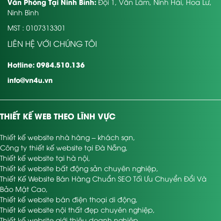
Văn Phòng Tại Ninh Bình:
Đội 1, Văn Lâm, Ninh Hải, Hoa Lư,
Ninh Bình
MST : 0107313301
LIÊN HỆ VỚI CHÚNG TÔI
Hotline: 0984.510.136
info@vn4u.vn
THIẾT KẾ WEB THEO LĨNH VỰC
Thiết kế website nhà hàng – khách sạn
,
Công ty thiết kế website tại Đà Nẵng
,
Thiết kế website tại hà nội
,
Thiết kế website bất động sản chuyên nghiệp
,
Thiết Kế Website Bán Hàng Chuẩn SEO Tối Ưu Chuyển Đổi Và
Bảo Mật Cao
,
Thiết kế website bán điện thoại di động
,
Thiết kế website nội thất đẹp chuyên nghiệp
,
Thiết kế website giới thiệu doanh nghiệp
,