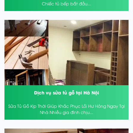
Chiếc tủ bếp bắt đầu...
Dịch vụ sửa tủ gỗ tại Hà Nội
Sửa Tủ Gỗ Kịp Thời Giúp Khắc Phục Lỗi Hư Hỏng Ngay Tại
Nhà Nhiều gia đình chịu...