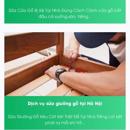
Sửa Cửa Gỗ Bị Xệ Tại Nhà Đúng Cách Cánh cửa gỗ bắt
đầu cà xuống sàn, tiếng...
Dịch vụ sửa giường gỗ tại Hà Nội
Sửa Giường Gỗ Kêu Cót Két Triệt Để Tại Nhà Tiếng cót két
phát ra mỗi khi trở...