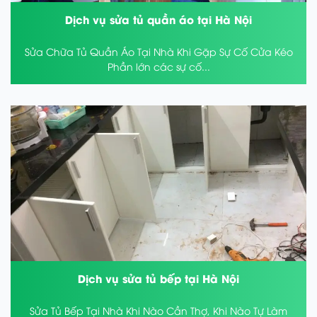
Dịch vụ sửa tủ quần áo tại Hà Nội
Sửa Chữa Tủ Quần Áo Tại Nhà Khi Gặp Sự Cố Cửa Kéo
Phần lớn các sự cố...
Dịch vụ sửa tủ bếp tại Hà Nội
Sửa Tủ Bếp Tại Nhà Khi Nào Cần Thợ, Khi Nào Tự Làm