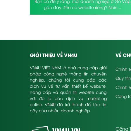
Bạn có để ý rằng, mỗi doanh nghiệp ở Gò Vấp
gần đây đều có website riêng? Nhìn...
GIỚI THIỆU VỀ VN4U
VỀ CH
VN4U VIỆT NAM là nhà cung cấp giải
Chính s
pháp công nghệ thông tin chuyên
Quy trì
nghiệp, chúng tôi cung cấp các
dịch vụ về tư vấn thiết kế website,
Chính 
nâng cấp và quản trị website cùng
Cộng tá
với đó là các dịch vụ marketing
online. VN4U đã trở thành đối tác tin
cậy của nhiều doanh nghiệp
Công T