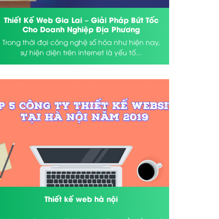
Thiết Kế Web Gia Lai – Giải Pháp Bứt Tốc
Cho Doanh Nghiệp Địa Phương
Trong thời đại công nghệ số hóa như hiện nay,
sự hiện diện trên internet là yếu tố...
Thiết kế web hà nội