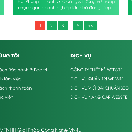
Hải Phòng – thành phố cảng sôi động với hàng
chục ngàn doanh nghiệp lớn nhỏ đang từng...
1
2
3
…
5
>>
ÚNG TÔI
DỊCH VỤ
ách Bảo hành & Bảo trì
CÔNG TY THIẾT KẾ WEBSITE
nh làm việc
DỊCH VỤ QUẢN TRỊ WEBSITE
sách thanh toán
DỊCH VỤ VIẾT BÀI CHUẨN SEO
c viên
DỊCH VỤ NÂNG CẤP WEBSITE
y TNHH Giải Pháp Công Nghệ VN4U