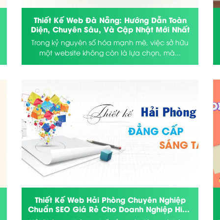
á
Thiết Kế Web Đà Nẵng: Hướng Dẫn Toàn
Diện, Chuyên Sâu, Và Cập Nhật Mới Nhất
Trong kỷ nguyên số hóa mạnh mẽ, việc sở hữu
một website không còn là lựa chọn, mà...
Thiết Kế Web Hải Phòng Chuyên Nghiệp
Chuẩn SEO Giá Rẻ Cho Doanh Nghiệp Hiệu
Quả