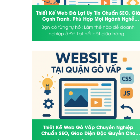
Thiết Kế Web Đà Lạt Uy Tín Chuẩn SEO, Gi
Cạnh Tranh, Phù Hợp Mọi Ngành Nghề
Doanh Nghiệp
Bạn có từng tự hỏi: Làm thế nào để doanh
nghiệp ở Đà Lạt nổi bật giữa hàng...
Thiết Kế Web Gò Vấp Chuyên Nghiệp
Chuẩn SEO, Giao Diện Độc Quyền Cho
Doanh Nghiệp Bán Hàng Online