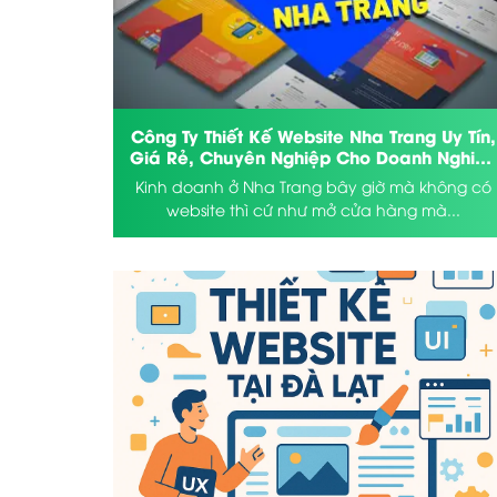
Công Ty Thiết Kế Website Nha Trang Uy Tín,
Giá Rẻ, Chuyên Nghiệp Cho Doanh Nghiệp
Và Cá Nhân Địa Phương
Kinh doanh ở Nha Trang bây giờ mà không có
website thì cứ như mở cửa hàng mà...