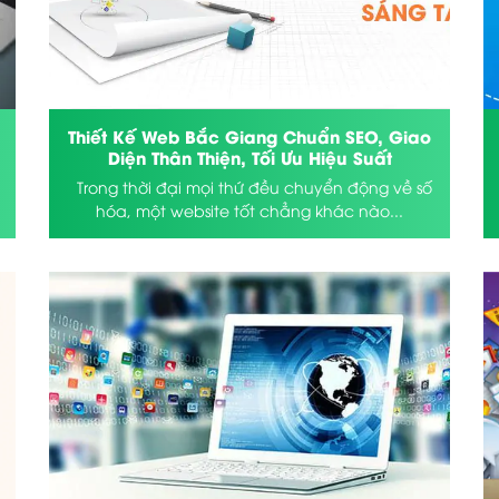
Thiết Kế Web Bắc Giang Chuẩn SEO, Giao
Diện Thân Thiện, Tối Ưu Hiệu Suất
Trong thời đại mọi thứ đều chuyển động về số
hóa, một website tốt chẳng khác nào...