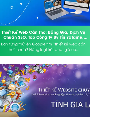
Thiết Kế Web Cần Thơ: Bảng Giá, Dịch Vụ
Chuẩn SEO, Top Công Ty Uy Tín Yatame,
Vietcore, VN4U
Bạn từng thử lên Google tìm “thiết kế web cần
thơ” chưa? Hàng loạt kết quả, giá cả...