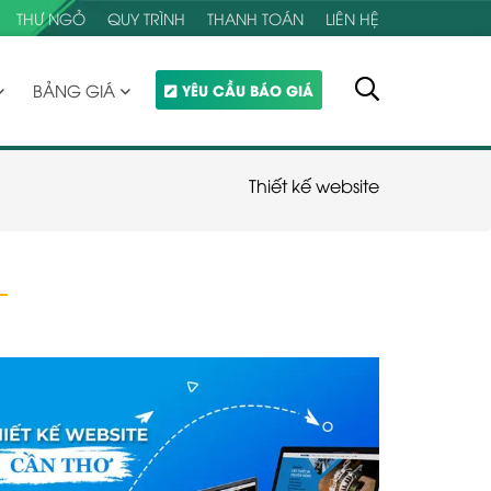
THƯ NGỎ
QUY TRÌNH
THANH TOÁN
LIÊN HỆ
BẢNG GIÁ
YÊU CẦU BÁO GIÁ
Thiết kế website