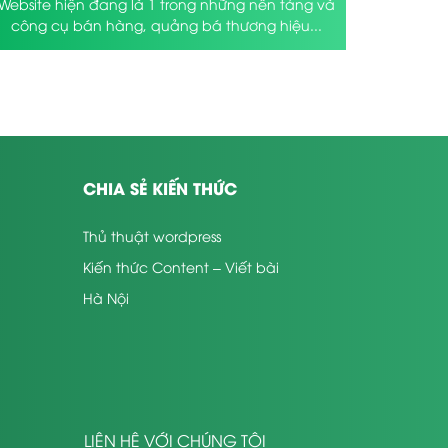
Website hiện đang là 1 trong những nền tảng và
công cụ bán hàng, quảng bá thương hiệu...
CHIA SẺ KIẾN THỨC
Thủ thuật wordpress
Kiến thức Content – Viết bài
Hà Nội
LIÊN HỆ VỚI CHÚNG TÔI