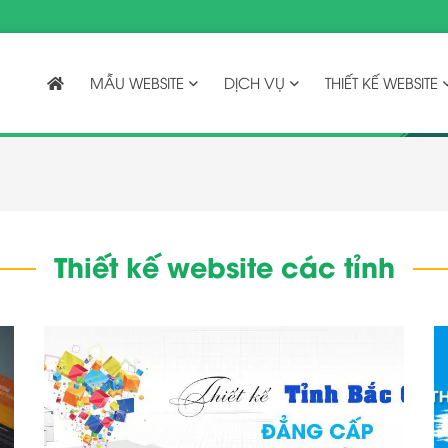
MẪU WEBSITE
DỊCH VỤ
THIẾT KẾ WEBSITE
Thiết kế website các tỉnh