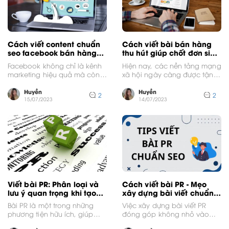
Cách viết content chuẩn
Cách viết bài bán hàng
seo facebook bán hàng
thu hút giúp chốt đơn siêu
hiệu quả 99.9%
nhanh
Facebook không chỉ là kênh
Hiện nay, các nền tảng mạng
marketing hiệu quả mà còn
xã hội ngày càng được tận
là công cụ bán hàng đắc lực
dụng với mục đích bán
của...
hàng....
Huyền
Huyền
2
2
15/07/2023
14/07/2023
Viết bài PR: Phân loại và
Cách viết bài PR - Mẹo
lưu ý quan trọng khi tạo
xây dựng bài viết chuẩn
nội dung
SEO cực chi tiết
Bài PR là một trong những
Việc xây dựng bài viết PR
phương tiện hữu ích, giúp
đóng góp không nhỏ vào
các doanh nghiệp thực thi
quá trình quảng cáo, giới