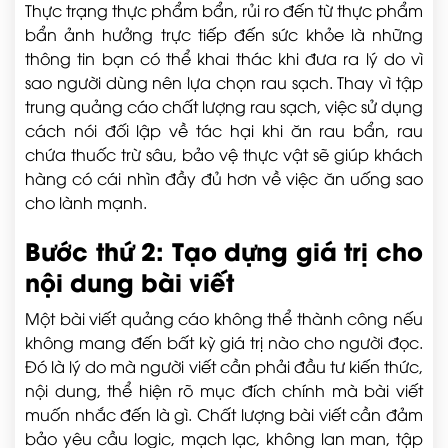
Thực trạng thực phẩm bẩn, rủi ro đến từ thực phẩm
bẩn ảnh hưởng trực tiếp đến sức khỏe là những
thông tin bạn có thể khai thác khi đưa ra lý do vì
sao người dùng nên lựa chọn rau sạch. Thay vì tập
trung quảng cáo chất lượng rau sạch, việc sử dụng
cách nói đối lập về tác hại khi ăn rau bẩn, rau
chứa thuốc trừ sâu, bảo vệ thực vật sẽ giúp khách
hàng có cái nhìn đầy đủ hơn về việc ăn uống sao
cho lành mạnh.
Bước thứ 2: Tạo dựng giá trị cho
nội dung bài viết
Một bài viết quảng cáo không thể thành công nếu
không mang đến bất kỳ giá trị nào cho người đọc.
Đó là lý do mà người viết cần phải đầu tư kiến thức,
nội dung, thể hiện rõ mục đích chính mà bài viết
muốn nhắc đến là gì. Chất lượng bài viết cần đảm
bảo yêu cầu logic, mạch lạc, không lan man, tập