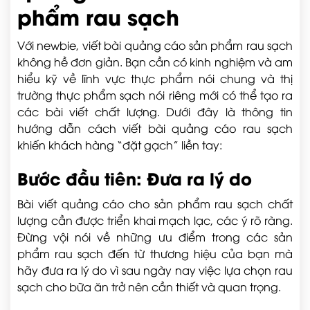
phẩm rau sạch
Với newbie, viết bài quảng cáo sản phẩm rau sạch
không hề đơn giản. Bạn cần có kinh nghiệm và am
hiểu kỹ về lĩnh vực thực phẩm nói chung và thị
trường thực phẩm sạch nói riêng mới có thể tạo ra
các bài viết chất lượng. Dưới đây là thông tin
hướng dẫn cách viết bài quảng cáo rau sạch
khiến khách hàng “đặt gạch” liền tay:
Bước đầu tiên: Đưa ra lý do
Bài viết quảng cáo cho sản phẩm rau sạch chất
lượng cần được triển khai mạch lạc, các ý rõ ràng.
Đừng vội nói về những ưu điểm trong các sản
phẩm rau sạch đến từ thương hiệu của bạn mà
hãy đưa ra lý do vì sau ngày nay việc lựa chọn rau
sạch cho bữa ăn trở nên cần thiết và quan trọng.