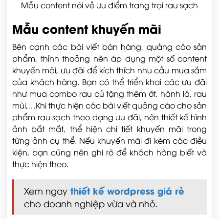
Mẫu content nói về ưu điểm trang trại rau sạch
Mẫu content khuyến mãi
Bên cạnh các bài viết bán hàng, quảng cáo sản
phẩm, thỉnh thoảng nên áp dụng một số content
khuyến mãi, ưu đãi để kích thích nhu cầu mua sắm
của khách hàng. Bạn có thể triển khai các ưu đãi
như mua combo rau củ tặng thêm ớt, hành lá, rau
mùi,…Khi thực hiện các bài viết quảng cáo cho sản
phẩm rau sạch theo dạng ưu đãi, nên thiết kế hình
ảnh bắt mắt, thể hiện chi tiết khuyến mãi trong
từng ảnh cụ thể. Nếu khuyến mãi đi kèm các điều
kiện, bạn cũng nên ghi rõ để khách hàng biết và
thực hiện theo.
thiết kế wordpress giá rẻ
Xem ngay
cho doanh nghiệp vừa và nhỏ.