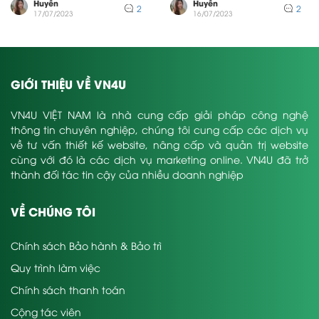
hiệu quả...
thiệu sản...
Huyền
Huyền
2
2
17/07/2023
16/07/2023
GIỚI THIỆU VỀ VN4U
VN4U VIỆT NAM là nhà cung cấp giải pháp công nghệ
thông tin chuyên nghiệp, chúng tôi cung cấp các dịch vụ
về tư vấn thiết kế website, nâng cấp và quản trị website
cùng với đó là các dịch vụ marketing online. VN4U đã trở
thành đối tác tin cậy của nhiều doanh nghiệp
VỀ CHÚNG TÔI
Chính sách Bảo hành & Bảo trì
Quy trình làm việc
Chính sách thanh toán
Cộng tác viên