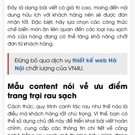
Đây là dạng bài viết có giá trị cao, mang đến nội
dung hữu ích với khách hàng nên sẽ được đón
nhận tốt. Đặc biệt, hãy lựa chọn các công thức
chế biến món ăn liên quan đến các loại rau sạch
mà cửa hàng đang có thể tăng khả năng chốt
đơn từ khách hàng.
thiết kế web Hà
Đừng bỏ qua dịch vụ
Nội
chất lượng của VN4U.
Mẫu content nói về ưu điểm
trang trại rau sạch
Cách thức, quy trình canh tác rau như thế nào là
điều mà khách hàng rất chú trọng. Vì thế, bạn có
thể sử dụng chủ đề này để triển khai bài viết hoàn
chỉnh, cung cấp các thông tin chi tiết về công
nghệ trồng rau sạch mà thương hiệu mình đang