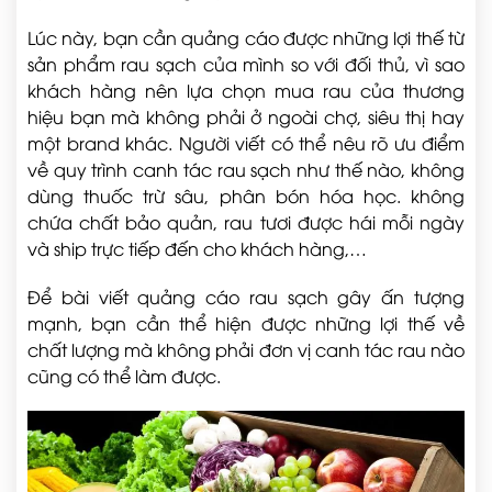
Lúc này, bạn cần quảng cáo được những lợi thế từ
sản phẩm rau sạch của mình so với đối thủ, vì sao
khách hàng nên lựa chọn mua rau của thương
hiệu bạn mà không phải ở ngoài chợ, siêu thị hay
một brand khác. Người viết có thể nêu rõ ưu điểm
về quy trình canh tác rau sạch như thế nào, không
dùng thuốc trừ sâu, phân bón hóa học. không
chứa chất bảo quản, rau tươi được hái mỗi ngày
và ship trực tiếp đến cho khách hàng,…
Để bài viết quảng cáo rau sạch gây ấn tượng
mạnh, bạn cần thể hiện được những lợi thế về
chất lượng mà không phải đơn vị canh tác rau nào
cũng có thể làm được.