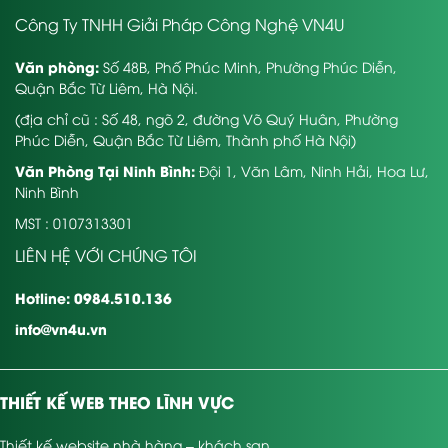
Công Ty TNHH Giải Pháp Công Nghệ VN4U
Văn phòng:
Số 48B, Phố Phúc Minh, Phường Phúc Diễn,
Quận Bắc Từ Liêm, Hà Nội.
(địa chỉ cũ : Số 48, ngõ 2, đường Võ Quý Huân, Phường
Phúc Diễn, Quận Bắc Từ Liêm, Thành phố Hà Nội)
Văn Phòng Tại Ninh Bình:
Đội 1, Văn Lâm, Ninh Hải, Hoa Lư,
Ninh Bình
MST : 0107313301
LIÊN HỆ VỚI CHÚNG TÔI
Hotline: 0984.510.136
info@vn4u.vn
THIẾT KẾ WEB THEO LĨNH VỰC
Thiết kế website nhà hàng – khách sạn
,