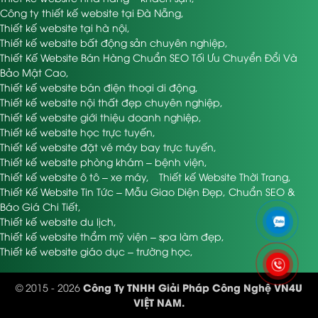
Công ty thiết kế website tại Đà Nẵng
,
Thiết kế website tại hà nội
,
Thiết kế website bất động sản chuyên nghiệp
,
Thiết Kế Website Bán Hàng Chuẩn SEO Tối Ưu Chuyển Đổi Và
Bảo Mật Cao
,
Thiết kế website bán điện thoại di động
,
Thiết kế website nội thất đẹp chuyên nghiệp
,
Thiết kế website giới thiệu doanh nghiệp
,
Thiết kế website học trực tuyến
,
Thiết kế website đặt vé máy bay trực tuyến
,
Thiết kế website phòng khám – bệnh viện
,
Thiết kế website ô tô – xe máy
,
Thiết kế Website Thời Trang
,
Thiết Kế Website Tin Tức – Mẫu Giao Diện Đẹp, Chuẩn SEO &
Báo Giá Chi Tiết
,
Thiết kế website du lịch
,
Thiết kế website thẩm mỹ viện – spa làm đẹp
,
Thiết kế website giáo dục – trường học
,
Công Ty TNHH Giải Pháp Công Nghệ VN4U
© 2015 - 2026
VIỆT NAM.