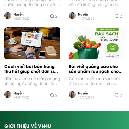
nhiều nhưng thường chỉ viết
vốn đã không còn gì xa lạ
qua loa, không có sự đầu
với các doanh nghiệp từ
tư...
nhỏ...
Huyền
Huyền
2
2
15/07/2023
14/07/2023
Cách viết bài bán hàng
Bài viết quảng cáo cho
thu hút giúp chốt đơn siêu
sản phẩm rau sạch cho
nhanh
dân newbie
Hiện nay, các nền tảng mạng
Các sản phẩm rau sạch rất
xã hội ngày càng được tận
được quan tâm khi dinh
dụng với mục đích bán
dưỡng trong bữa ăn ảnh
hàng....
hưởng lớn...
Huyền
Huyền
2
2
14/07/2023
16/07/2023
GIỚI THIỆU VỀ VN4U