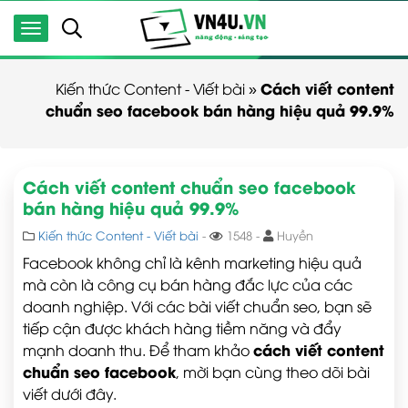
Cách viết content
Kiến thức Content - Viết bài
»
chuẩn seo facebook bán hàng hiệu quả 99.9%
Cách viết content chuẩn seo facebook
bán hàng hiệu quả 99.9%
Kiến thức Content - Viết bài
-
1548 -
Huyền
Facebook không chỉ là kênh marketing hiệu quả
mà còn là công cụ bán hàng đắc lực của các
doanh nghiệp. Với các bài viết chuẩn seo, bạn sẽ
tiếp cận được khách hàng tiềm năng và đẩy
cách viết content
mạnh doanh thu. Để tham khảo
chuẩn seo facebook
, mời bạn cùng theo dõi bài
viết dưới đây.