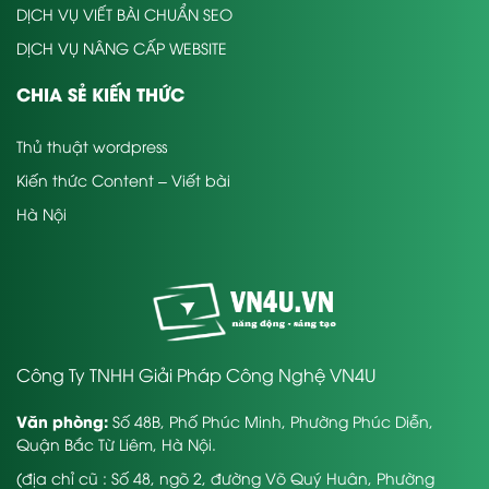
DỊCH VỤ VIẾT BÀI CHUẨN SEO
DỊCH VỤ NÂNG CẤP WEBSITE
CHIA SẺ KIẾN THỨC
Thủ thuật wordpress
Kiến thức Content – Viết bài
Hà Nội
Công Ty TNHH Giải Pháp Công Nghệ VN4U
Văn phòng:
Số 48B, Phố Phúc Minh, Phường Phúc Diễn,
Quận Bắc Từ Liêm, Hà Nội.
(địa chỉ cũ : Số 48, ngõ 2, đường Võ Quý Huân, Phường