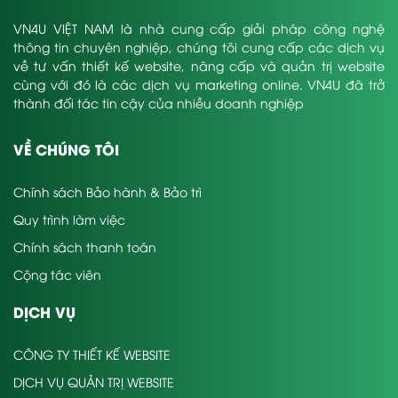
VN4U VIỆT NAM là nhà cung cấp giải pháp công nghệ
thông tin chuyên nghiệp, chúng tôi cung cấp các dịch vụ
về tư vấn thiết kế website, nâng cấp và quản trị website
cùng với đó là các dịch vụ marketing online. VN4U đã trở
thành đối tác tin cậy của nhiều doanh nghiệp
VỀ CHÚNG TÔI
Chính sách Bảo hành & Bảo trì
Quy trình làm việc
Chính sách thanh toán
Cộng tác viên
DỊCH VỤ
CÔNG TY THIẾT KẾ WEBSITE
DỊCH VỤ QUẢN TRỊ WEBSITE