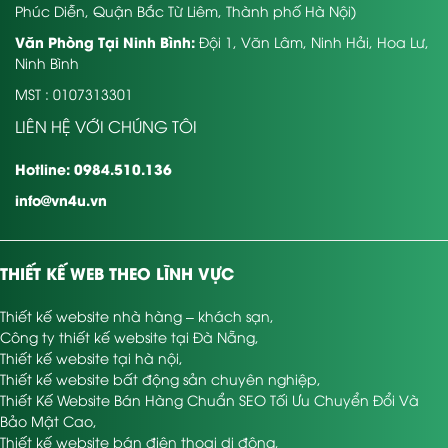
Phúc Diễn, Quận Bắc Từ Liêm, Thành phố Hà Nội)
Văn Phòng Tại Ninh Bình:
Đội 1, Văn Lâm, Ninh Hải, Hoa Lư,
Ninh Bình
MST : 0107313301
LIÊN HỆ VỚI CHÚNG TÔI
Hotline: 0984.510.136
info@vn4u.vn
THIẾT KẾ WEB THEO LĨNH VỰC
Thiết kế website nhà hàng – khách sạn
,
Công ty thiết kế website tại Đà Nẵng
,
Thiết kế website tại hà nội
,
Thiết kế website bất động sản chuyên nghiệp
,
Thiết Kế Website Bán Hàng Chuẩn SEO Tối Ưu Chuyển Đổi Và
Bảo Mật Cao
,
Thiết kế website bán điện thoại di động
,