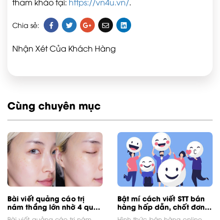
tham khảo tại:
https://vn4u.vn/
.
Chia sẻ:
Nhận Xét Của Khách Hàng
Cùng chuyên mục
Bài viết quảng cáo trị
Bật mí cách viết STT bán
nám thắng lớn nhờ 4 quy
hàng hấp dẫn, chốt đơn
tắc vàng này
“siêu đỉnh”
Bài viết quảng cáo trị nám
Hình thức bán hàng online