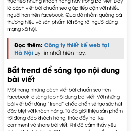
trực tiếp những khách hàng này trong bài viết. Đây
là cách viết bài chuẩn seo giúp tiếp cận với nhiều
người hơn trên facebook. Qua đó nhằm quảng bá
thương hiệu và sản phẩm tới rộng rãi người dùng
mạng xã hội.
Đọc thêm:
Công ty thiết kế web tại
Hà Nội
uy tín nhất hiện nay.
Bắt trend để sáng tạo nội dung
bài viết
Một trong những cách viết bài chuẩn seo trên
facebook là sáng tạo nội dung bài viết. Với những
bài viết bắt đúng “trend” chắc chắn sẽ tạo sức hút
đặc biệt với khách hàng. Từ đó giới thiệu sản phẩm
tới đông đảo khách hàng, thúc đẩy họ like,
comment và share bài viết. Khi đã cảm thấy yêu