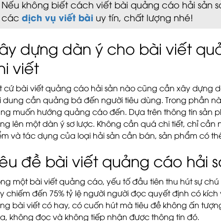
Nếu không biết cách viết bài quảng cáo hải sản s
dịch vụ viết bài
các
uy tín, chất lượng nhé!
ây dựng dàn ý cho bài viết qu
hi viết
t cứ bài viết quảng cáo hải sản nào cũng cần xây dựng dà
i dung cần quảng bá đến người tiêu dùng. Trong phần nà
ng muốn hướng quảng cáo đến. Dựa trên thông tin sản 
ng lên một dàn ý sơ lược. Không cần quá chi tiết, chỉ cần
ểm và tác dụng của loại hải sản cần bán, sản phẩm có th
iêu đề bài viết quảng cáo hải 
ong một bài viết quảng cáo, yếu tố đầu tiên thu hút sự chú 
y chiếm đến 75% tỷ lệ người người đọc quyết định có kích 
ng bài viết có hay, có cuốn hút mà tiêu đề không ấn tượn
a, không đọc và không tiếp nhận được thông tin đó.