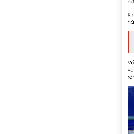
nơ
Kh
hà
Vấ
vớ
rà