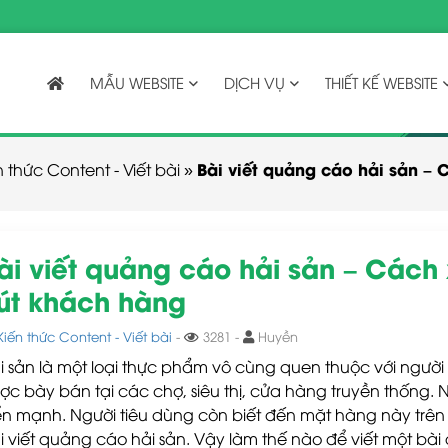
MẪU WEBSITE
DỊCH VỤ
THIẾT KẾ WEBSITE
Bài viết quảng cáo hải sản – 
n thức Content - Viết bài
»
ài viết quảng cáo hải sản – Cách 
út khách hàng
Kiến thức Content - Viết bài
-
3281 -
Huyền
i sản là một loại thực phẩm vô cùng quen thuộc với người
ợc bày bán tại các chợ, siêu thị, cửa hàng truyền thống. 
iển mạnh. Người tiêu dùng còn biết đến mặt hàng này trê
i viết quảng cáo hải sản. Vậy làm thế nào để viết một bài