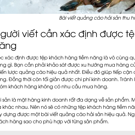
Bài viết quảng cáo hải sản thu 
gười viết cần xác định được t
ăng
ệc xác định được tệp khách hàng tiềm năng là vô cùng qu
ng gì. Bạn cần phải khảo sát được xu hướng mua hàng củ
iến lược quảng cáo hiệu quả nhất. Điều đó giúp tiếp cận
ng. Đồng thời còn tối giản được chi phí kinh doanh. Tránh l
óm khách hàng không có nhu cầu mua hàng.
i sản là mặt hàng kinh doanh rất đa dạng về sản phẩm. 
á khác nhau. Nên nó sẽ có những tệp khách hàng tiềm nă
y dựng được một bài viết quảng cáo hải sản hiệu quả. Ngườ
ách hàng sao cho phù hợp với từng sản phẩm.