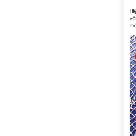
Hi
vậ
mộ