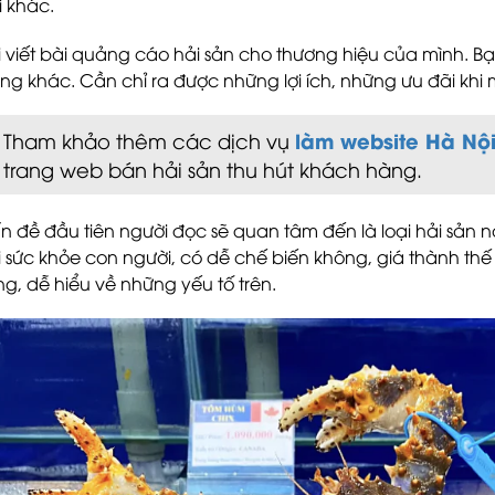
i khác.
i viết bài quảng cáo hải sản cho thương hiệu của mình. B
ng khác. Cần chỉ ra được những lợi ích, những ưu đãi kh
làm website Hà Nộ
Tham khảo thêm các dịch vụ
trang web bán hải sản thu hút khách hàng.
n đề đầu tiên người đọc sẽ quan tâm đến là loại hải sản 
i sức khỏe con người, có dễ chế biến không, giá thành thế 
ng, dễ hiểu về những yếu tố trên.