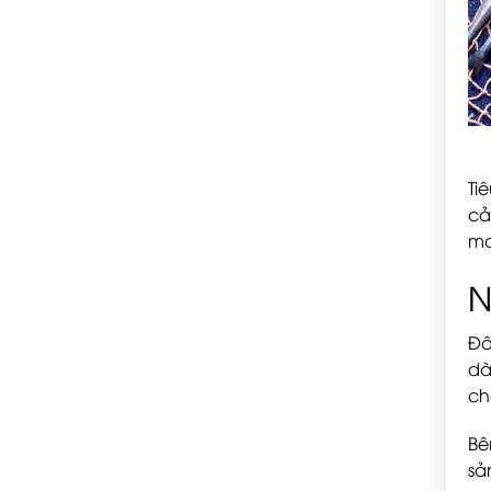
Ti
cả
ma
N
Đâ
dà
ch
Bê
sả