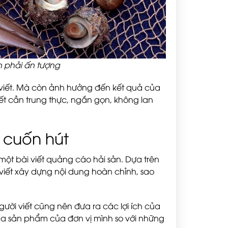
n phải ấn tượng
 viết. Mà còn ảnh hưởng đến kết quả của
ết cần trung thực, ngắn gọn, không lan
à cuốn hút
ột bài viết quảng cáo hải sản. Dựa trên
viết xây dựng nội dung hoàn chỉnh, sao
gười viết cũng nên đưa ra các lợi ích của
ua sản phẩm của đơn vị mình so với những