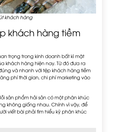
hút khách hàng
ệp khách hàng tiềm
an trọng trong kinh doanh bất kì mặt
a khách hàng hiện nay. Từ đó đưa ra
 đúng và nhanh với tệp khách hàng tiềm
ãng phí thời gian, chi phí marketing vào
Mỗi sản phẩm hải sản có một phân khúc
ng không giống nhau. Chính vì vậy, để
i viết bài phải tìm hiểu kỹ phân khúc