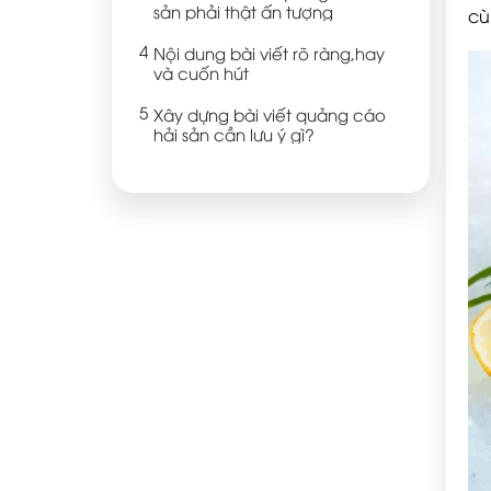
sản phải thật ấn tượng
cù
Nội dung bài viết rõ ràng,hay
và cuốn hút
Xây dựng bài viết quảng cáo
hải sản cần lưu ý gì?