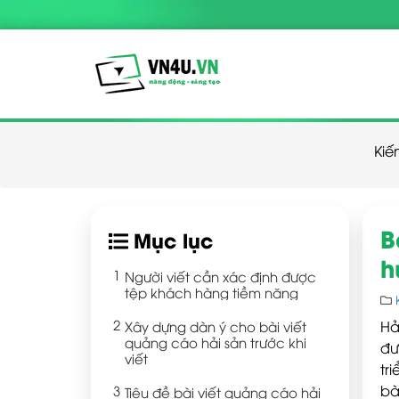
Kiế
B
Mục lục
h
Người viết cần xác định được
tệp khách hàng tiềm năng
Xây dựng dàn ý cho bài viết
Hả
quảng cáo hải sản trước khi
đư
viết
tr
bà
Tiêu đề bài viết quảng cáo hải