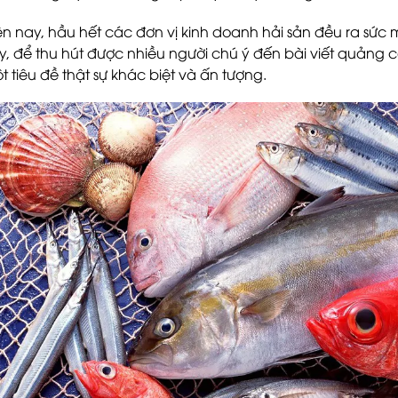
ện nay, hầu hết các đơn vị kinh doanh hải sản đều ra sức m
y, để thu hút được nhiều người chú ý đến bài viết quảng 
t tiêu đề thật sự khác biệt và ấn tượng.