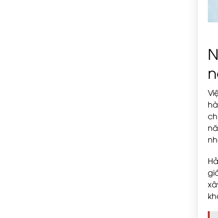
N
n
Vi
hà
ch
nă
nh
Hả
gi
xâ
kh