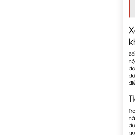
X
k
Bấ
nộ
đa
dự
đi
T
Tr
nà
du
qu