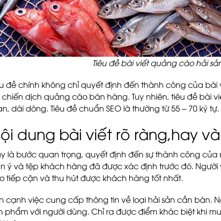
Tiêu đề bài viết quảng cáo hải sả
êu đề chính không chỉ quyết định đến thành công của bài
 chiến dịch quảng cáo bán hàng. Tuy nhiên, tiêu đề bài vi
n, dài dòng. Tiêu đề chuẩn SEO là thường từ 55 – 70 ký tự.
ội dung bài viết rõ ràng,hay v
y là bước quan trọng, quyết định đến sự thành công của m
n ý và tệp khách hàng đã được xác định trước đó. Người 
o tiếp cận và thu hút được khách hàng tốt nhất.
n cạnh việc cung cấp thông tin về loại hải sản cần bán. N
n phẩm với người dùng. Chỉ ra được điểm khác biệt khi m