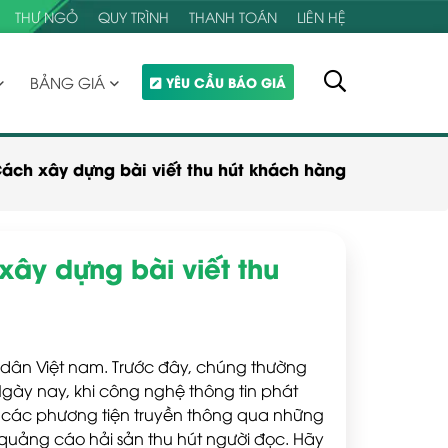
THƯ NGỎ
QUY TRÌNH
THANH TOÁN
LIÊN HỆ
BẢNG GIÁ
YÊU CẦU BÁO GIÁ
Cách xây dựng bài viết thu hút khách hàng
xây dựng bài viết thu
 dân Việt nam. Trước đây, chúng thường
Ngày nay, khi công nghệ thông tin phát
n các phương tiện truyền thông qua những
 quảng cáo hải sản thu hút người đọc. Hãy