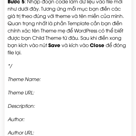
Bước 5
: Nhập đoạn code làm dữ liệu vào file mới
như dưới đây. Tương ứng mỗi mục bạn điền các
giá trị theo đúng với theme và tên miền của mình.
Quan trọng nhất là phần Template cần bạn điền
chính xác tên Theme mẹ để WordPress có thể biết
được bạn Child Theme từ đâu. Sau khi điền xong
Save
Close
bạn kích vào nút
và kích vào
để đóng
file lại.
*/
Theme Name:
Theme URL:
Description:
Author:
Author URL: