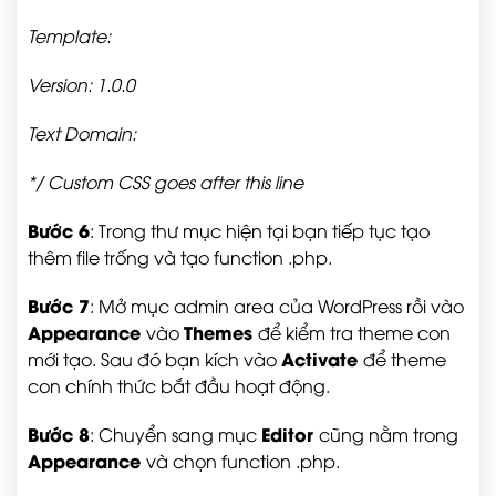
Template:
Version: 1.0.0
Text Domain:
*/ Custom CSS goes after this line
Bước 6
: Trong thư mục hiện tại bạn tiếp tục tạo
thêm file trống và tạo function .php.
Bước 7
: Mở mục admin area của WordPress rồi vào
Appearance
Themes
vào
để kiểm tra theme con
Activate
mới tạo. Sau đó bạn kích vào
để theme
con chính thức bắt đầu hoạt động.
Bước 8
Editor
: Chuyển sang mục
cũng nằm trong
Appearance
và chọn function .php.