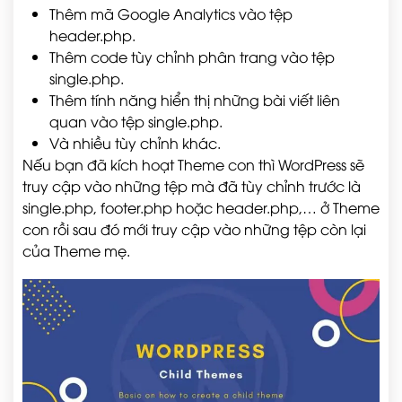
Thêm mã Google Analytics vào tệp
header.php.
Thêm code tùy chỉnh phân trang vào tệp
single.php.
Thêm tính năng hiển thị những bài viết liên
quan vào tệp single.php.
Và nhiều tùy chỉnh khác.
Nếu bạn đã kích hoạt Theme con thì WordPress sẽ
truy cập vào những tệp mà đã tùy chỉnh trước là
single.php, footer.php hoặc header.php,… ở Theme
con rồi sau đó mới truy cập vào những tệp còn lại
của Theme mẹ.