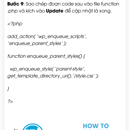
Bước 9
: Sao chép đoạn code sau vào file function
Update
.php và kích vào
để cập nhật là xong.
<?php
add_action( ‘wp_enqueue_scripts’,
‘enqueue_parent_styles’ );
function enqueue_parent_styles() {
wp_enqueue_style( ‘parent-style’,
get_template_directory_uri().’/style.css’ );
}
?>