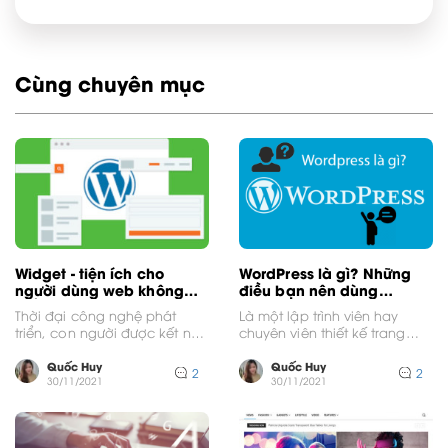
Cùng chuyên mục
Widget - tiện ích cho
WordPress là gì? Những
người dùng web không
điều bạn nên dùng
thể bỏ qua
WordPress.
Thời đại công nghệ phát
Là một lập trình viên hay
triển, con người được kết nối
chuyên viên thiết kế trang
với nhau qua mạng internet
web chắc chắn bạn sẽ biết
nhiều hơn....
WordPress...
Quốc Huy
Quốc Huy
2
2
30/11/2021
30/11/2021