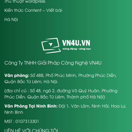
Thủ thuật wordpress
Kiến thức Content – Viết bài
Hà Nội
Công Ty TNHH Giải Pháp Công Nghệ VN4U
Văn phòng:
Số 48B, Phố Phúc Minh, Phường Phúc Diễn,
Quận Bắc Từ Liêm, Hà Nội.
(địa chỉ cũ : Số 48, ngõ 2, đường Võ Quý Huân, Phường
Phúc Diễn, Quận Bắc Từ Liêm, Thành phố Hà Nội)
Văn Phòng Tại Ninh Bình:
Đội 1, Văn Lâm, Ninh Hải, Hoa Lư,
Ninh Bình
MST : 0107313301
LIÊN HỆ VỚI CHÚNG TÔI