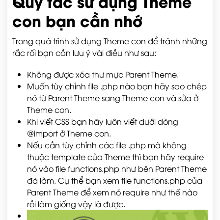
Quy tắc sử dụng Theme
con bạn cần nhớ
Trong quá trình sử dụng Theme con để tránh những
rắc rối bạn cần lưu ý vài điều như sau:
Không được xóa thư mực Parent Theme.
Muốn tùy chỉnh file .php nào bạn hãy sao chép
nó từ Parent Theme sang Theme con và sửa ở
Theme con.
Khi viết CSS bạn hãy luôn viết dưới dòng
@import ở Theme con.
Nếu cần tùy chỉnh các file .php mà không
thuộc template của Theme thì bạn hãy require
nó vào file functions.php như bên Parent Theme
đã làm. Cụ thể bạn xem file functions.php của
Parent Theme để xem nó require như thế nào
rồi làm giống vậy là được.