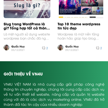
Slug trong WordPress là
Top 10 theme wordpress
gì? Tổng hợp tất cả thông
tin tức đẹp
tin về Slug trong
Là một người sử dụng website
Wordpress là một nền tảng
wordpress cho SEO hiệu
wordpress bạn chắc đã nghe
hoàn hảo giúp tạo blog
quả
qua Slug hay Slug WordPress.
chuyên nghiệp bởi nó có
Hôm nay,...
nhiều tính năng...
Quốc Huy
Quốc Huy
2
2
05/12/2021
09/12/2021
GIỚI THIỆU VỀ VN4U
VN4U VIỆT NAM là nhà cung cấp giải pháp công nghệ
thông tin chuyên nghiệp, chúng tôi cung cấp các dịch vụ
về tư vấn thiết kế website, nâng cấp và quản trị website
cùng với đó là các dịch vụ marketing online. VN4U đã trở
thành đối tác tin cậy của nhiều doanh nghiệp