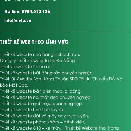
Hotline: 0984.510.136
info@vn4u.vn
THIẾT KẾ WEB THEO LĨNH VỰC
Thiết kế website nhà hàng – khách sạn
,
Công ty thiết kế website tại Đà Nẵng
,
Thiết kế website tại hà nội
,
Thiết kế website bất động sản chuyên nghiệp
,
Thiết Kế Website Bán Hàng Chuẩn SEO Tối Ưu Chuyển Đổi Và
Bảo Mật Cao
,
Thiết kế website bán điện thoại di động
,
Thiết kế website nội thất đẹp chuyên nghiệp
,
Thiết kế website giới thiệu doanh nghiệp
,
Thiết kế website học trực tuyến
,
Thiết kế website đặt vé máy bay trực tuyến
,
Thiết kế website phòng khám – bệnh viện
,
Thiết kế website ô tô – xe máy
,
Thiết kế Website Thời Trang
,