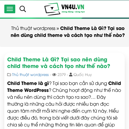
Child Theme Là Gì? Tại sao
Thủ thuật wordpress
»
nên dùng child theme và cách tạo như thế nào?
Child Theme Là Gì? Tại sao nên dùng
child theme và cách tạo như thế nào?
Thủ thuật wordpress
-
2379 -
Quốc Huy
Child Theme
là gì
Child
? Tại sao bạn cần sử dụng
Theme WordPress
? Chúng hoạt động như thế nào
và nếu nên dùng thì cách tạo ra sao?… Đây
thường là những câu hỏi được nhiều bạn đọc
quan tâm nhất mỗi khi nghe đến cụm từ này. Hiểu
được điều đó, trong bài viết dưới đây chúng tôi sẽ
chia sẻ cụ thể những thông tin liên quan để giúp