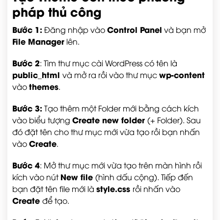
pháp thủ công
Bước 1:
Control Panel
Đăng nhập vào
và bạn mở
File Manager
lên.
Bước 2
: Tìm thư mục cài WordPress có tên là
public_html
wp-content
và mở ra rồi vào thư mục
themes
vào
.
Bước 3:
Tạo thêm một Folder mới bằng cách kích
Create new folder
vào biểu tượng
(+ Folder). Sau
đó đặt tên cho thư mục mới vừa tạo rồi bạn nhấn
Create
vào
.
Bước 4
: Mở thư mục mới vừa tạo trên màn hình rồi
New file
kích vào nút
(hình dấu cộng). Tiếp đến
style.css
bạn đặt tên file mới là
rồi nhấn vào
Create
để tạo.