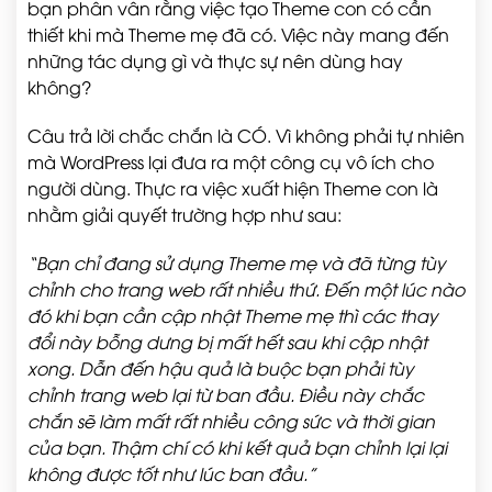
bạn phân vân rằng việc tạo Theme con có cần
thiết khi mà Theme mẹ đã có. Việc này mang đến
những tác dụng gì và thực sự nên dùng hay
không?
Câu trả lời chắc chắn là CÓ. Vì không phải tự nhiên
mà WordPress lại đưa ra một công cụ vô ích cho
người dùng. Thực ra việc xuất hiện Theme con là
nhằm giải quyết trường hợp như sau:
“Bạn chỉ đang sử dụng Theme mẹ và đã từng tùy
chỉnh cho trang web rất nhiều thứ. Đến một lúc nào
đó khi bạn cần cập nhật Theme mẹ thì các thay
đổi này bỗng dưng bị mất hết sau khi cập nhật
xong. Dẫn đến hậu quả là buộc bạn phải tùy
chỉnh trang web lại từ ban đầu. Điều này chắc
chắn sẽ làm mất rất nhiều công sức và thời gian
của bạn. Thậm chí có khi kết quả bạn chỉnh lại lại
không được tốt như lúc ban đầu.”