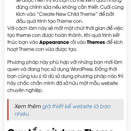
đừng chỉnh sửa nếu không cần thiết. Cuối cùng
Kích vào “Create New Child Theme” để bắt
đầu quá trình tạo Theme con.
Với cách làm này sẽ mất một chút thời gian để việc
tạo theme con được hoàn thành. Khi quá trình kết
Appearance
Themes
thúc bạn vào
rồi vào
để kích
hoạt Theme con vừa được tạo.
Phương pháp này phù hợp với những bạn mới làm
quen và đang học sử dụng WordPress. Đồng thời
bạn cũng lưu ý là dù sử dụng phương pháp nào thì
hãy chắc chắn mình đã sở hữu một mẫu website
chuyên nghiệp.
Xem thêm
giá thiết kế website là bao
nhiêu