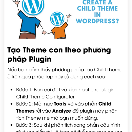
Tạo Theme con theo phương
pháp Plugin
Nếu bạn cảm thấy phương pháp tạo Child Theme
ở trên quá phức tạp hãy sử dụng cách sau:
Bước 1: Bạn cài đặt và kích hoạt cho plugin
Child Theme Configurator.
Tools
Child
Bước 2: Mở mục
và vào phần
Themes
Analyze
rồi vào
để plugin này phân
tích Theme mẹ mà bạn muốn dùng.
Bước 3: Sau khi phân tích xong phần cấu hình
sẽ được hiển thị và bạn có thể xem qua nhưng