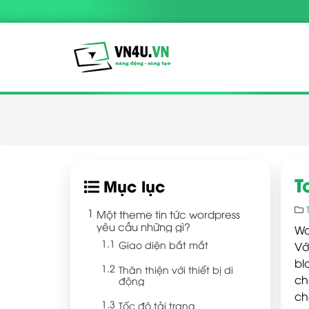
T
Mục lục
Một theme tin tức wordpress
yêu cầu những gì?
Wo
Giao diện bắt mắt
Vớ
bl
Thân thiện với thiết bị di
ch
động
ch
Tốc độ tải trang