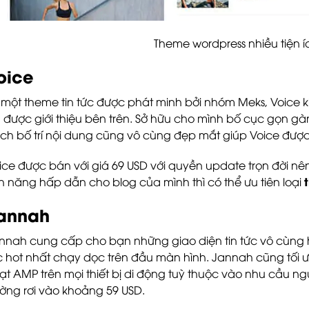
Theme wordpress nhiều tiện 
oice
 một theme tin tức được phát minh bởi nhóm Meks, Voice
 được giới thiệu bên trên. Sở hữu cho mình bố cục gọn gà
ch bố trí nội dung cũng vô cùng đẹp mắt giúp Voice được
ice được bán với giá 69 USD với quyền update trọn đời 
nh năng hấp dẫn cho blog của mình thì có thể ưu tiên loại
annah
nnah cung cấp cho bạn những giao diện tin tức vô cùng 
c hot nhất chạy dọc trên đầu màn hình. Jannah cũng tối 
ạt AMP trên mọi thiết bị di động tuỳ thuộc vào nhu cầu ngư
ường rơi vào khoảng 59 USD.