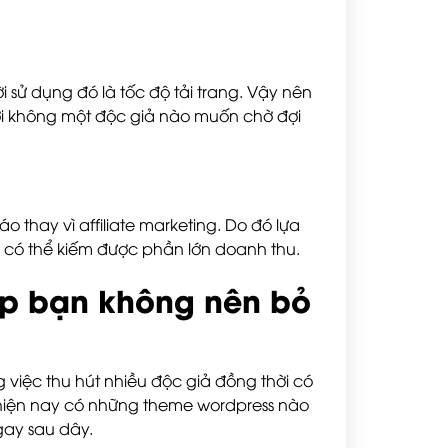
 sử dụng đó là tốc độ tải trang. Vậy nên
bởi không một độc giả nào muốn chờ đợi
 thay vì affiliate marketing. Do đó lựa
có thể kiếm được phần lớn doanh thu.
ẹp bạn không nên bỏ
g việc thu hút nhiều độc giả đồng thời có
 hiện nay có những theme wordpress nào
gay sau dây.