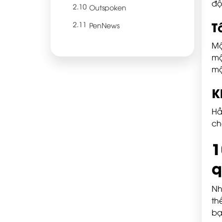
độ
Outspoken
T
PenNews
Mộ
mộ
mộ
K
Hầ
ch
1
q
N
th
bạ