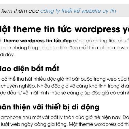
Xem thêm các
công ty thiết kế website uy tín
ột theme tin tức wordpress 
theme wordpress tin tức đẹp
ột
cũng có những tiêu chuẩ
o nên những blog có giao diện đẹp mắt thì một theme w
ới đây.
iao diện bắt mắt
 có thể thu hút nhiều độc giả thì bắt buộc trang web củ
 chuyên nghiệp. Nhiều độc giả vô cùng khó tính trong k
ợc đầu tư về mặt hình thức sẽ càng giúp độc giả có cái nh
hân thiện với thiết bị di động
artphone như một vật bất ly thân của giới trẻ hiện nay. D
 lướt web ngày càng gia tăng. Một theme wordpress có thể 