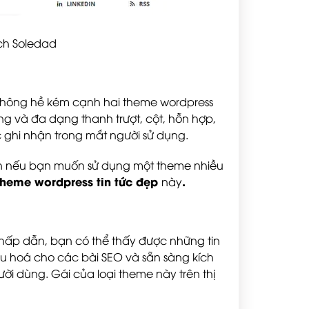
ích Soledad
 không hề kém cạnh hai theme wordpress
ng và đa dạng thanh trượt, cột, hỗn hợp,
 ghi nhận trong mắt người sử dụng.
nên nếu bạn muốn sử dụng một theme nhiều
theme wordpress tin tức đẹp
.
này
hấp dẫn, bạn có thể thấy được những tin
ưu hoá cho các bài SEO và sẵn sàng kích
ời dùng. Gái của loại theme này trên thị