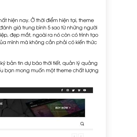
hất hiện nay. Ở thời điểm hiện tại, theme
 đánh giá trung bình 5 sao từ những người
p, đẹp mắt, ngoài ra nó còn có trình tạo
 của mình mà không cần phải có kiến thức
ý bản tin dự báo thời tiết, quản lý quảng
nếu bạn mong muốn một theme chất lượng