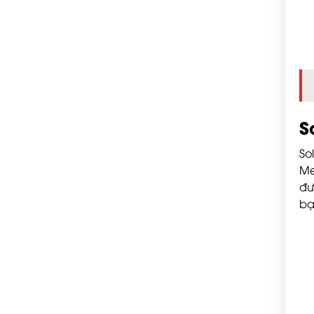
S
So
Me
đư
bạ