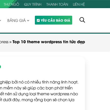
THƯ NGỎ
QUY TRÌNH
THANH TOÁN
LIÊN HỆ
BẢNG GIÁ
YÊU CẦU BÁO GIÁ
Top 10 theme wordpress tin tức đẹp
press
»
p
hiệp bởi nó có nhiều tính năng linh hoạt.
ần mềm này sẽ giúp các bạn phát triển
t nên sử dụng loại theme wordpress nào
ết dưới đây, mong rằng bạn sẽ chọn lựa