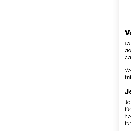
V
Là
đã
cá
Vo
tí
J
Ja
tứ
ho
tr