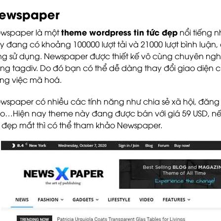
ewspaper
theme wordpress tin tức đẹp
wspaper là một
nổi tiếng n
y đang có khoảng 100000 lượt tải và 21000 lượt bình luận,
ng sử dụng. Newspaper được thiết kế vô cùng chuyên nghiệ
ang tagdiv. Do đó bạn có thể dễ dàng thay đổi giao diện
ong việc mã hoá.
wspaper có nhiều các tính năng như chia sẻ xã hội, đăng k
o…Hiện nay theme này đang được bán với giá 59 USD, 
 đẹp mắt thì có thể tham khảo Newspaper.