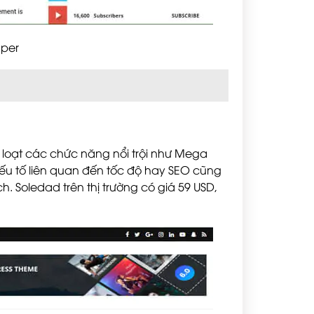
aper
oạt các chức năng nổi trội như Mega
yếu tố liên quan đến tốc độ hay SEO cũng
h. Soledad trên thị trường có giá 59 USD,