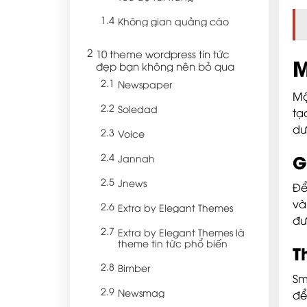
Không gian quảng cáo
10 theme wordpress tin tức
M
đẹp bạn không nên bỏ qua
Newspaper
M
Soledad
tạ
dư
Voice
G
Jannah
Jnews
Để
và
Extra by Elegant Themes
đư
Extra by Elegant Themes là
theme tin tức phổ biến
T
Bimber
Sm
Newsmag
để