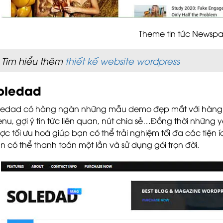
Theme tin tức Newsp
Tìm hiểu thêm
thiết kế website wordpress
oledad
ledad có hàng ngàn những mẫu demo đẹp mắt với hàng l
nu, gợi ý tin tức liên quan, nút chia sẻ…Đồng thời những 
ợc tối ưu hoá giúp bạn có thể trải nghiệm tối đa các tiện íc
n có thể thanh toán một lần và sử dụng gói trọn đời.