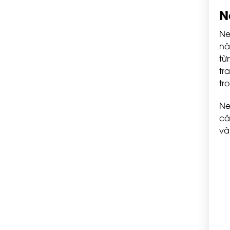
N
Ne
nà
từ
tr
tr
Ne
cá
và