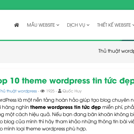
MẪU WEBSITE
DỊCH VỤ
THIẾT KẾ WEBSITE
Thủ thuật word
op 10 theme wordpress tin tức đẹ
Thủ thuật wordpress
-
1925 -
Quốc Huy
rdPress là một nền tảng hoàn hảo giúp tạo blog chuyên ng
theme wordpress tin tức đẹp
i hàng nghìn
miễn phí, ph
og một cách hiệu quả. Nếu bạn đang băn khoăn không biế
o blog của mình thì hãy tham khảo những thông tin bài vi
o mình loại theme wordpress phù hợp.