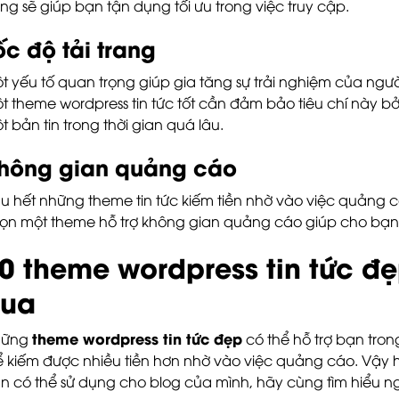
ng sẽ giúp bạn tận dụng tối ưu trong việc truy cập.
ốc độ tải trang
t yếu tố quan trọng giúp gia tăng sự trải nghiệm của người
t theme wordpress tin tức tốt cần đảm bảo tiêu chí này 
t bản tin trong thời gian quá lâu.
hông gian quảng cáo
u hết những theme tin tức kiếm tiền nhờ vào việc quảng cáo
ọn một theme hỗ trợ không gian quảng cáo giúp cho bạn 
0 theme wordpress tin tức đ
ua
theme wordpress tin tức đẹp
hững
có thể hỗ trợ bạn tron
ể kiếm được nhiều tiền hơn nhờ vào việc quảng cáo. Vậy
n có thể sử dụng cho blog của mình, hãy cùng tìm hiểu n