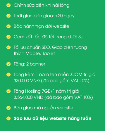
Chỉnh sửa đến khi hài lòng
Thời gian bàn giao: >20 ngày
Bảo hành trọn đời website
Cam kết tốc độ tải trang dưới 3s.
Tối ưu chuẩn SEO. Giao diện tương
thích Mobile, Tablet
Tặng: 2 banner
Tặng kèm 1 năm tên miền .COM trị giá
330.000 VNĐ (đã bao gồm VAT 10%)
Tặng Hosting 7GB/1 năm trị giá
3,564,000 VNĐ (đã bao gồm VAT 10%)
Bàn giao mã nguồn website
Sao lưu dữ liệu website hàng tuần