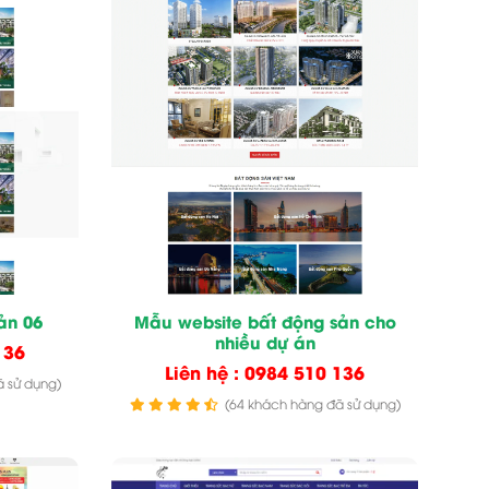
ản 06
Mẫu website bất động sản cho
nhiều dự án
136
Liên hệ : 0984 510 136
 sử dụng)
(64 khách hàng đã sử dụng)