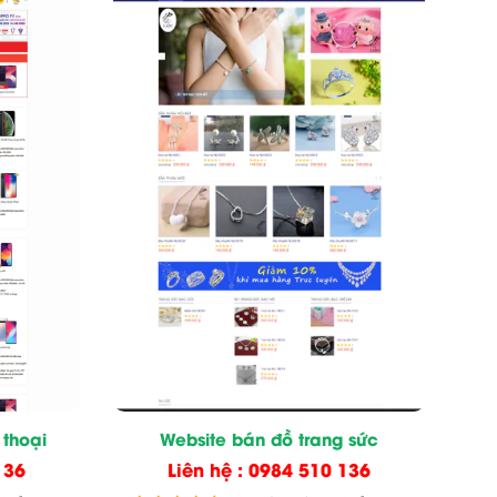
 thoại
Website bán đồ trang sức
136
Liên hệ : 0984 510 136