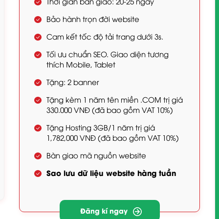
Thời gian bàn giao: 20-25 ngày
Bảo hành trọn đời website
Cam kết tốc độ tải trang dưới 3s.
Tối ưu chuẩn SEO. Giao diện tương
thích Mobile, Tablet
Tặng: 2 banner
Tặng kèm 1 năm tên miền .COM trị giá
330.000 VNĐ (đã bao gồm VAT 10%)
Tặng Hosting 3GB/1 năm trị giá
1,782,000 VNĐ (đã bao gồm VAT 10%)
Bàn giao mã nguồn website
Sao lưu dữ liệu website hàng tuần
Đăng kí ngay