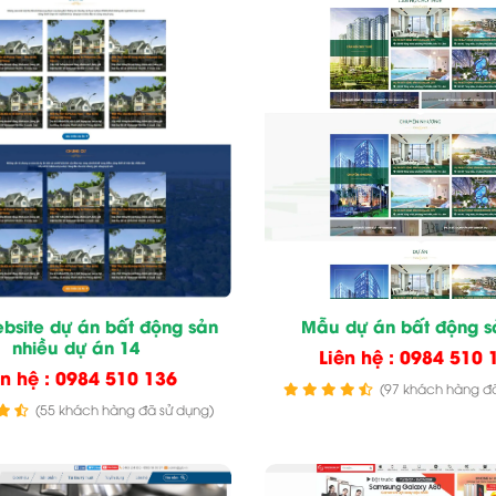
bsite dự án bất động sản
Mẫu dự án bất động s
nhiều dự án 14
Liên hệ : 0984 510 
ên hệ : 0984 510 136
(97 khách hàng đã
(55 khách hàng đã sử dụng)