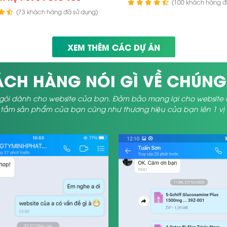
(100 khách hàng đ
(73 khách hàng đã sử dụng)
XEM THÊM CÁC DỰ ÁN
CH HÀNG NÓI GÌ VỀ CHÚNG
gói dành cho website của bạn. Đảm bảo mang lại cho website của 
ầm sản phẩm của bạn cũng như thương hiệu của bạn lên 1 vị tr