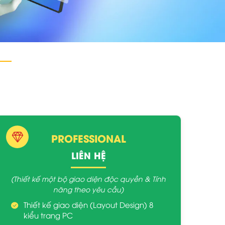
PROFESSIONAL
LIÊN HỆ
(Thiết kế một bộ giao diện độc quyền & Tính
năng theo yêu cầu)
Thiết kế giao diện (Layout Design) 8
kiểu trang PC