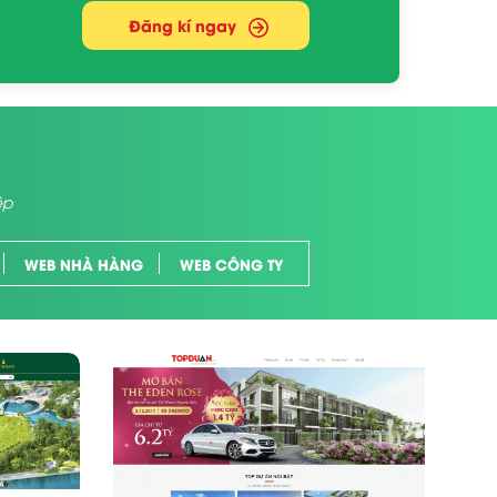
Đăng kí ngay
ệp
WEB NHÀ HÀNG
WEB CÔNG TY