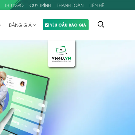
THƯ NGỎ
QUY TRÌNH
THANH TOÁN
LIÊN HỆ
BẢNG GIÁ
YÊU CẦU BÁO GIÁ