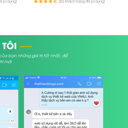
ã sử dụng)
(52 khách hàng đã sử dụng)
 TÔI
bạn những giá trị tốt nhất, để
í mới