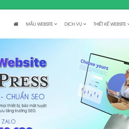
MẪU WEBSITE
DỊCH VỤ
THIẾT KẾ WEBSITE