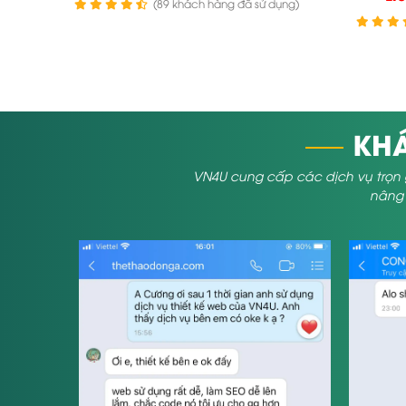
(89 khách hàng đã sử dụng)
KHÁ
VN4U cung cấp các dịch vụ trọn 
nâng t