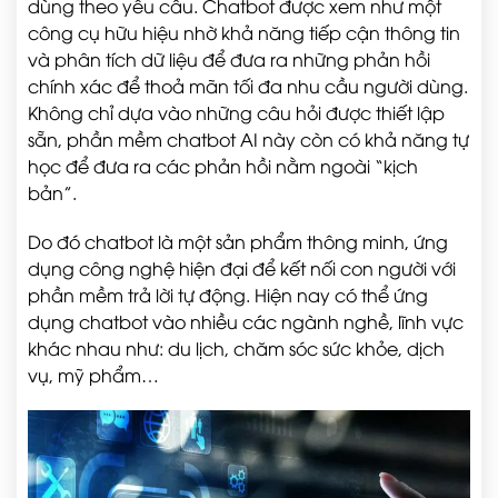
dùng theo yêu cầu. Chatbot được xem như một
công cụ hữu hiệu nhờ khả năng tiếp cận thông tin
và phân tích dữ liệu để đưa ra những phản hồi
chính xác để thoả mãn tối đa nhu cầu người dùng.
Không chỉ dựa vào những câu hỏi được thiết lập
sẵn, phần mềm chatbot AI này còn có khả năng tự
học để đưa ra các phản hồi nằm ngoài “kịch
bản”.
Do đó chatbot là một sản phẩm thông minh, ứng
dụng công nghệ hiện đại để kết nối con người với
phần mềm trả lời tự động. Hiện nay có thể ứng
dụng chatbot vào nhiều các ngành nghề, lĩnh vực
khác nhau như: du lịch, chăm sóc sức khỏe, dịch
vụ, mỹ phẩm…