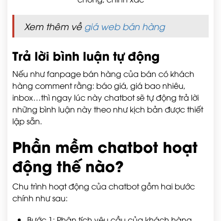
Xem thêm về
giá web bán hàng
Trả lời bình luận tự động
Nếu như fanpage bán hàng của bán có khách
hàng comment rằng: báo giá, giá bao nhiêu,
inbox…thì ngay lúc này chatbot sẽ tự động trả lời
những bình luận này theo như kịch bản được thiết
lập sẵn.
Phần mềm chatbot hoạt
động thế nào?
Chu trình hoạt động của chatbot gồm hai bước
chính như sau:
Bước 1: Phân tích yêu cầu của khách hàng