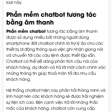
loại này.
Phần mềm chatbot tương tác
bằng âm thanh
Phần mềm chatbot
tương tác bằng âm thanh
được sử dụng nhiều bởi những người dùng
smartphone. Bởi chatbot chính là trợ lý ảo cho các
thiết bị di động thông qua việc ghi nhận giọng nói
và chuyển tới các câu lệnh được thiết lập sẵn.
Chatbot có thể dễ dàng phân tích câu nói của
khách hàng, dự đoán và trả lời một cách chính xác
những thông tin giúp thoả mãn tối đa nhu cầu
khách hàng.
Hệ thống chatbot hiện nay phản hồi thông minh và
linh hoạt nên các khách hàng sẽ được trải nghiệm
sự tiện ích cao. Bên cạnh việc trả lời những thắc
mắc của khách hàng, chatbot còn cung cấp