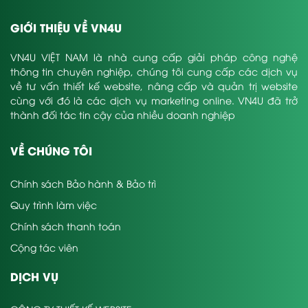
GIỚI THIỆU VỀ VN4U
VN4U VIỆT NAM là nhà cung cấp giải pháp công nghệ
thông tin chuyên nghiệp, chúng tôi cung cấp các dịch vụ
về tư vấn thiết kế website, nâng cấp và quản trị website
cùng với đó là các dịch vụ marketing online. VN4U đã trở
thành đối tác tin cậy của nhiều doanh nghiệp
VỀ CHÚNG TÔI
Chính sách Bảo hành & Bảo trì
Quy trình làm việc
Chính sách thanh toán
Cộng tác viên
DỊCH VỤ