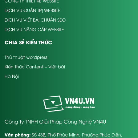
CÔNG TY THIẾT KẾ WEBSITE
DỊCH VỤ QUẢN TRỊ WEBSITE
DỊCH VỤ VIẾT BÀI CHUẨN SEO
DỊCH VỤ NÂNG CẤP WEBSITE
CHIA SẺ KIẾN THỨC
Thủ thuật wordpress
Kiến thức Content – Viết bài
Hà Nội
Công Ty TNHH Giải Pháp Công Nghệ VN4U
Văn phòng:
Số 48B, Phố Phúc Minh, Phường Phúc Diễn,