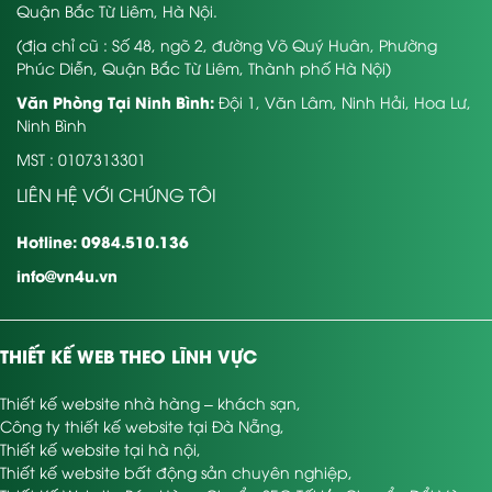
Quận Bắc Từ Liêm, Hà Nội.
(địa chỉ cũ : Số 48, ngõ 2, đường Võ Quý Huân, Phường
Phúc Diễn, Quận Bắc Từ Liêm, Thành phố Hà Nội)
Văn Phòng Tại Ninh Bình:
Đội 1, Văn Lâm, Ninh Hải, Hoa Lư,
Ninh Bình
MST : 0107313301
LIÊN HỆ VỚI CHÚNG TÔI
Hotline: 0984.510.136
info@vn4u.vn
THIẾT KẾ WEB THEO LĨNH VỰC
Thiết kế website nhà hàng – khách sạn
,
Công ty thiết kế website tại Đà Nẵng
,
Thiết kế website tại hà nội
,
Thiết kế website bất động sản chuyên nghiệp
,