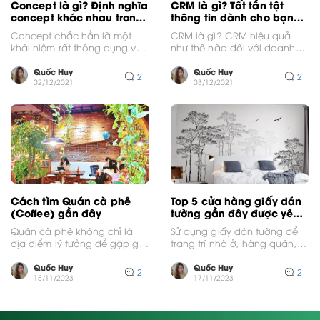
Concept là gì? Định nghĩa
CRM là gì? Tất tần tật
concept khác nhau trong
thông tin dành cho bạn
một số lĩnh vực
đọc về CRM
Concept chắc hẳn là một
CRM là gì? CRM hiệu quả
khái niệm rất thông dụng và
như thế nào đối với doanh
được biết đến rộng rãi. Tuy
nghiệp? Vận hành như thế
nhiên,...
nào?...
Quốc Huy
Quốc Huy
2
2
02/12/2021
03/12/2021
Cách tìm Quán cà phê
Top 5 cửa hàng giấy dán
(Coffee) gần đây
tường gần đây được yêu
thích nhất
Quán cà phê không chỉ là
Sử dụng giấy dán tường để
địa điểm lý tưởng để gặp gỡ
trang trí nhà ở, hàng quán,
bạn bè và trò chuyện...
văn phòng, công ty và
nhiều...
Quốc Huy
Quốc Huy
2
2
15/11/2023
17/11/2023