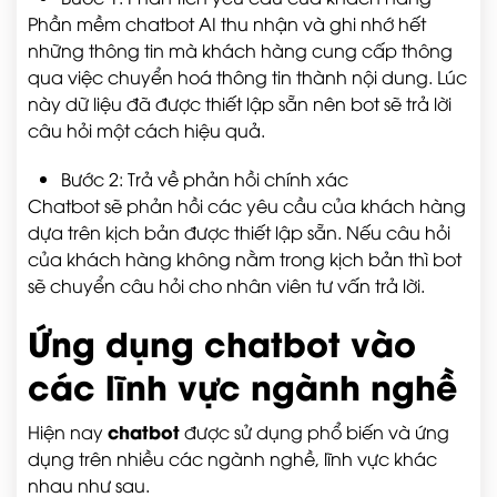
Phần mềm chatbot AI thu nhận và ghi nhớ hết
những thông tin mà khách hàng cung cấp thông
qua việc chuyển hoá thông tin thành nội dung. Lúc
này dữ liệu đã được thiết lập sẵn nên bot sẽ trả lời
câu hỏi một cách hiệu quả.
Bước 2: Trả về phản hồi chính xác
Chatbot sẽ phản hồi các yêu cầu của khách hàng
dựa trên kịch bản được thiết lập sẵn. Nếu câu hỏi
của khách hàng không nằm trong kịch bản thì bot
sẽ chuyển câu hỏi cho nhân viên tư vấn trả lời.
Ứng dụng chatbot vào
các lĩnh vực ngành nghề
chatbot
Hiện nay
được sử dụng phổ biến và ứng
dụng trên nhiều các ngành nghề, lĩnh vực khác
nhau như sau.