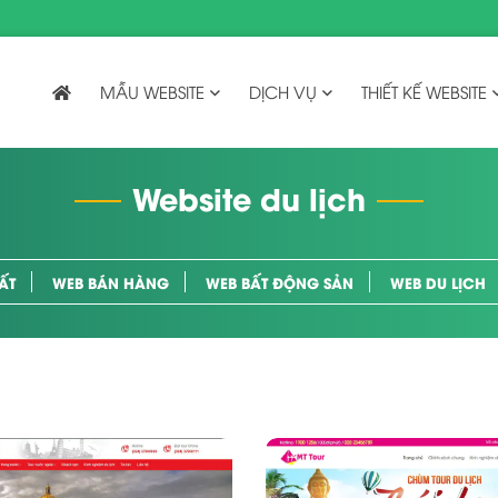
MẪU WEBSITE
DỊCH VỤ
THIẾT KẾ WEBSITE
Website du lịch
ẤT
WEB BÁN HÀNG
WEB BẤT ĐỘNG SẢN
WEB DU LỊCH