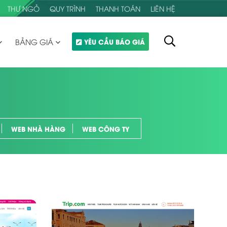
THƯ NGỎ
QUY TRÌNH
THANH TOÁN
LIÊN HỆ
BẢNG GIÁ
YÊU CẦU BÁO GIÁ
WEB NHÀ HÀNG
WEB CÔNG TY