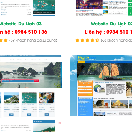
Website Du Lich 03
Website Du Lịch 0
ên hệ : 0984 510 136
Liên hệ : 0984 510 
(69 khách hàng đã sử dụng)
(68 khách hàng đã