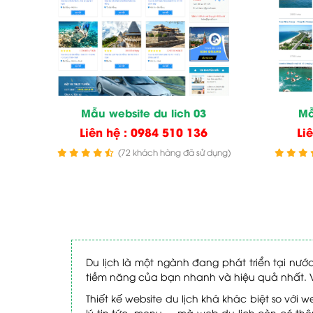
Mẫu website du lich 03
Mẫ
Liên hệ : 0984 510 136
Li
(72 khách hàng đã sử dụng)
Du lịch là một ngành đang phát triển tại nướ
tiềm năng của bạn nhanh và hiệu quả nhất. V
Thiết kế website du lịch khá khác biệt so vớ
lý tin tức, menu,… mà web du lịch còn có thêm