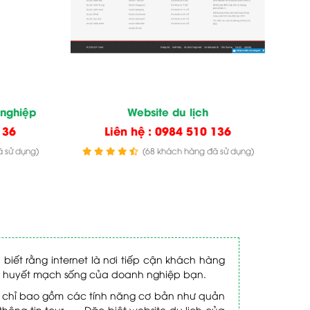
 nghiệp
Website du lịch
136
Liên hệ : 0984 510 136
 sử dụng)
(68 khách hàng đã sử dụng)
biết rằng internet là nơi tiếp cận khách hàng
à huyết mạch sống của doanh nghiệp bạn.
ông chỉ bao gồm các tính năng cơ bản như quản
hông tin tour, …. Đặc biệt website du lịch của