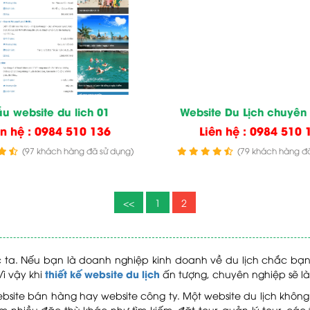
u website du lich 01
Website Du Lịch chuyên
ên hệ : 0984 510 136
Liên hệ : 0984 510 
(97 khách hàng đã sử dụng)
(79 khách hàng đã
<<
1
2
c ta. Nếu bạn là doanh nghiệp kinh doanh về du lịch chắc bạn 
thiết kế website du lịch
ì vậy khi
ấn tượng, chuyên nghiệp sẽ l
i website bán hàng hay website công ty. Một website du lịch kh
 nhiều đặc thù khác như tìm kiếm, đặt tour, quản lý tour, các t