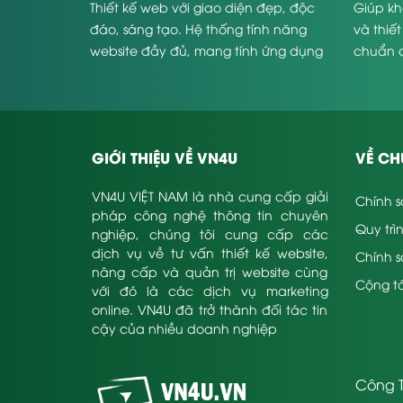
Thiết kế web với giao diện đẹp, độc
Giúp kh
Thanh điều hướng
đáo, sáng tạo. Hệ thống tính năng
và thiế
Được lập trình đơn giản để khách hàng có thể
website đầy đủ, mang tính ứng dụng
chuẩn 
cao và phù hợp với từng doanh
Website
Thân thiện với mọi trình duyệt cũng như thiết b
nghiệp.
Website du lịch của bạn sẽ được tương thích 
hiển thị trên mọi màn hình thiết bị. Hiện nay
thích với mọi thiết bị internet là đang tăng
GIỚI THIỆU VỀ VN4U
VỀ CH
Thiết kế website du lịch chuẩn SEO
VN4U VIỆT NAM là nhà cung cấp giải
Để tiếp cận khách hàng nhanh chóng và lâu 
Chính s
pháp công nghệ thông tin chuyên
website của bạn trên các công cụ tìm kiếm.
Quy trì
nghiệp, chúng tôi cung cấp các
Tích hợp các trang mạng xã hội
dịch vụ về tư vấn thiết kế website,
Chính 
Website du lịch sẽ được tích hợp thêm Faceb
nâng cấp và quản trị website cùng
Cộng tá
tăng lượt tương tác với khách hàng.
với đó là các dịch vụ marketing
online. VN4U đã trở thành đối tác tin
Hậu khi hoàn thiện web.
cậy của nhiều doanh nghiệp
thiết kế website du l
Hoàn thiện và bàn giao
triển khai các giải pháp Marketing Online để 
không phải trả thêm phí.
Công T